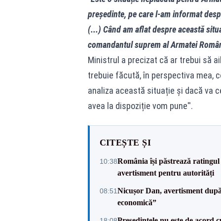
președinte, pe care l-am informat despr
(...) Când am aflat despre această situ
comandantul suprem al Armatei Române"
Ministrul a precizat că ar trebui să 
trebuie făcută, în perspectiva mea, 
analiza această situație și dacă va c
avea la dispoziție vom pune''.
CITEȘTE ȘI
România își păstrează ratingul 
10:38
avertisment pentru autorități
Nicușor Dan, avertisment după 
08:51
economică”
Președintele nu este de acord c
18:08