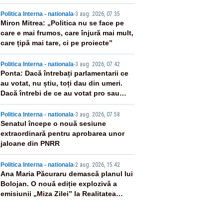
2
Politica Interna - nationala
-
3 aug. 2026, 07:35
Miron Mitrea: „Politica nu se face pe
care e mai frumos, care înjură mai mult,
care țipă mai tare, ci pe proiecte”
3
Politica Interna - nationala
-
3 aug. 2026, 07:42
Ponta: Dacă întrebați parlamentarii ce
au votat, nu știu, toți dau din umeri.
Dacă întrebi de ce au votat pro sau
contra, o să zică: păi vrei să sară ăștia
4
pe noi
Politica Interna - nationala
-
3 aug. 2026, 07:58
Senatul începe o nouă sesiune
extraordinară pentru aprobarea unor
jaloane din PNRR
5
Politica Interna - nationala
-
2 aug. 2026, 15:42
Ana Maria Păcuraru demască planul lui
Bolojan. O nouă ediție explozivă a
emisiunii „Miza Zilei” la Realitatea
PLUS