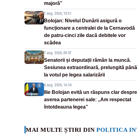
majoră”
7 aug. 2026, 10:51
Bolojan: Nivelul Dunării asigură o
funcționare a centralei de la Cernavodă
de patru-cinci zile dacă debitele vor
scădea
7 aug. 2026, 09:07
Senatorii și deputații rămân la muncă.
Sesiunea extraordinară, prelungită până
la votul pe legea salarizării
6 aug. 2026, 16:34
Ilie Bolojan evită un răspuns clar despre
averea partenerei sale: „Am respectat
întotdeauna legea”
MAI MULTE ȘTIRI DIN
POLITICA I