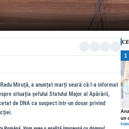
CE
1
, Radu Miruță, a anunțat marți seară că l-a informat
pre situația șefului Statului Major al Apărării,
cetat de DNA ca suspect într-un dosar privind
cției.
Ana
un 
Polit
por
mata Română. Vom avea o analiză împreună cu domnul