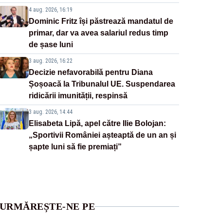
4 aug. 2026, 16:19
Dominic Fritz își păstrează mandatul de
primar, dar va avea salariul redus timp
de șase luni
3 aug. 2026, 16:22
Decizie nefavorabilă pentru Diana
Șoșoacă la Tribunalul UE. Suspendarea
ridicării imunității, respinsă
3 aug. 2026, 14:44
Elisabeta Lipă, apel către Ilie Bolojan:
„Sportivii României așteaptă de un an și
șapte luni să fie premiați”
URMĂREȘTE-NE PE