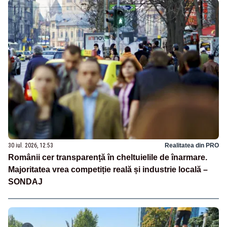
30 iul. 2026, 12:53
Realitatea din PRO
Românii cer transparență în cheltuielile de înarmare.
Majoritatea vrea competiție reală și industrie locală –
SONDAJ