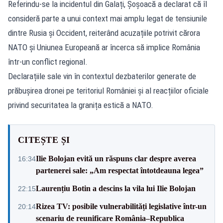
Referindu-se la incidentul din Galați, Șoșoacă a declarat că îl
consideră parte a unui context mai amplu legat de tensiunile
dintre Rusia și Occident, reiterând acuzațiile potrivit cărora
NATO și Uniunea Europeană ar încerca să implice România
într-un conflict regional.
Declarațiile sale vin în contextul dezbaterilor generate de
prăbușirea dronei pe teritoriul României și al reacțiilor oficiale
privind securitatea la granița estică a NATO.
CITEȘTE ȘI
Ilie Bolojan evită un răspuns clar despre averea
16:34
partenerei sale: „Am respectat întotdeauna legea”
Laurențiu Botin a descins la vila lui Ilie Bolojan
22:15
Rizea TV: posibile vulnerabilități legislative într-un
20:14
scenariu de reunificare România–Republica