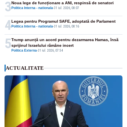
3
Noua lege de funcționare a ANI, respinsă de senatori
Politica Interna - nationala
-
31 iul. 2026, 08:07
4
Legea pentru Programul SAFE, adoptată de Parlament
Politica Interna - nationala
-
31 iul. 2026, 08:16
5
Trump anunță un acord pentru dezarmarea Hamas, însă
sprijinul Israelului rămâne incert
Politica Externa
-
31 iul. 2026, 07:54
ACTUALITATE