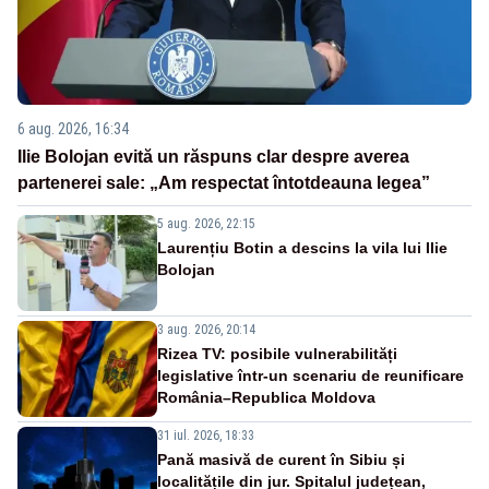
6 aug. 2026, 16:34
Ilie Bolojan evită un răspuns clar despre averea
partenerei sale: „Am respectat întotdeauna legea”
5 aug. 2026, 22:15
Laurențiu Botin a descins la vila lui Ilie
Bolojan
3 aug. 2026, 20:14
Rizea TV: posibile vulnerabilități
legislative într-un scenariu de reunificare
România–Republica Moldova
31 iul. 2026, 18:33
Pană masivă de curent în Sibiu și
localitățile din jur. Spitalul județean,