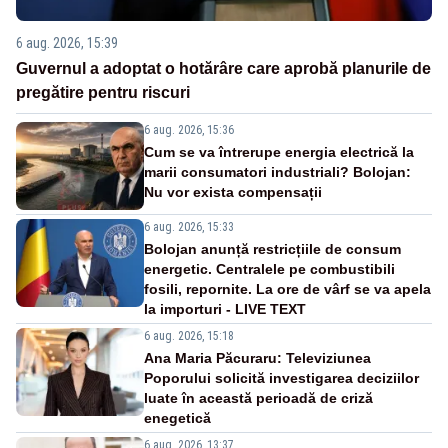
6 aug. 2026, 15:39
Guvernul a adoptat o hotărâre care aprobă planurile de
pregătire pentru riscuri
6 aug. 2026, 15:36
Cum se va întrerupe energia electrică la
marii consumatori industriali? Bolojan:
Nu vor exista compensații
6 aug. 2026, 15:33
Bolojan anunță restricțiile de consum
energetic. Centralele pe combustibili
fosili, repornite. La ore de vârf se va apela
la importuri - LIVE TEXT
6 aug. 2026, 15:18
Ana Maria Păcuraru: Televiziunea
Poporului solicită investigarea deciziilor
luate în această perioadă de criză
enegetică
6 aug. 2026, 13:37