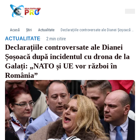
Acasă
Știri
Actualitate
Declarațiile controversate ale Dianei Șoșoacă după incidentul cu drona de la Galați: „NATO și UE vor război în România”
·
ACTUALITATE
2 min citire
Declarațiile controversate ale Dianei
Șoșoacă după incidentul cu drona de la
Galați: „NATO și UE vor război în
România”