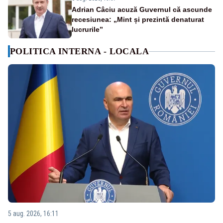
Adrian Câciu acuză Guvernul că ascunde
recesiunea: „Mint și prezintă denaturat
lucrurile”
POLITICA INTERNA - LOCALA
5 aug. 2026, 16:11