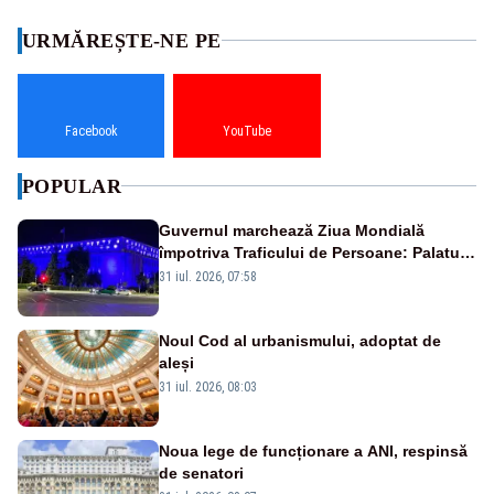
URMĂREȘTE-NE PE
Facebook
YouTube
POPULAR
Guvernul marchează Ziua Mondială
împotriva Traficului de Persoane: Palatul
Victoria, iluminat în albastru
31 iul. 2026, 07:58
Noul Cod al urbanismului, adoptat de
aleși
31 iul. 2026, 08:03
Noua lege de funcționare a ANI, respinsă
de senatori