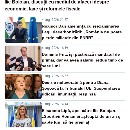
Ilie Bolojan, discuții cu mediul de afaceri despre
economie, taxe și reformele fiscale
4 aug. 2026, 21:27
Nicușor Dan amenință cu reexaminarea
Legii decarbonizării: „România nu poate
pierde miliarde din PNRR”
4 aug. 2026, 16:19
Dominic Fritz își păstrează mandatul de
primar, dar va avea salariul redus timp de
șase luni
3 aug. 2026, 16:22
Decizie nefavorabilă pentru Diana
Șoșoacă la Tribunalul UE. Suspendarea
ridicării imunității, respinsă
3 aug. 2026, 14:44
Elisabeta Lipă, apel către Ilie Bolojan:
„Sportivii României așteaptă de un an și
șapte luni să fie premiați”