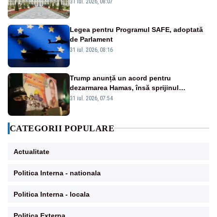
31 iul. 2026, 08:07
Legea pentru Programul SAFE, adoptată
de Parlament
31 iul. 2026, 08:16
Trump anunță un acord pentru
dezarmarea Hamas, însă sprijinul
Israelului rămâne incert
31 iul. 2026, 07:54
CATEGORII POPULARE
Actualitate
Politica Interna - nationala
Politica Interna - locala
Politica Externa