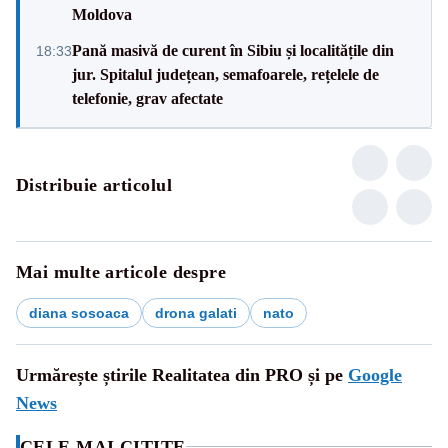
Moldova
Pană masivă de curent în Sibiu și localitățile din
18:33
jur. Spitalul județean, semafoarele, rețelele de
telefonie, grav afectate
Distribuie articolul
Mai multe articole despre
diana sosoaca
drona galati
nato
Urmărește știrile Realitatea din PRO și pe
Google
News
CELE MAI CITITE