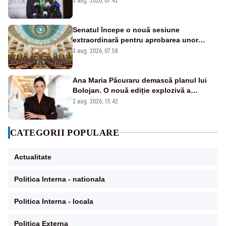
3 aug. 2026, 07:42
zică: păi vrei să sară ăștia pe noi
Senatul începe o nouă sesiune
extraordinară pentru aprobarea unor
jaloane din PNRR
3 aug. 2026, 07:58
Ana Maria Păcuraru demască planul lui
Bolojan. O nouă ediție explozivă a
emisiunii „Miza Zilei” la Realitatea PLUS
2 aug. 2026, 15:42
CATEGORII POPULARE
Actualitate
Politica Interna - nationala
Politica Interna - locala
Politica Externa