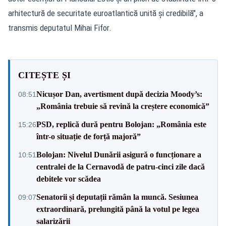
arhitectură de securitate euroatlantică unită și credibilă", a
transmis deputatul Mihai Fifor.
CITEȘTE ȘI
Nicușor Dan, avertisment după decizia Moody’s:
08:51
„România trebuie să revină la creștere economică”
PSD, replică dură pentru Bolojan: „România este
15:26
într-o situație de forță majoră”
Bolojan: Nivelul Dunării asigură o funcționare a
10:51
centralei de la Cernavodă de patru-cinci zile dacă
debitele vor scădea
Senatorii și deputații rămân la muncă. Sesiunea
09:07
extraordinară, prelungită până la votul pe legea
salarizării