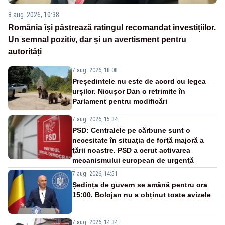
8 aug. 2026, 10:38
România își păstrează ratingul recomandat investițiilor.
Un semnal pozitiv, dar și un avertisment pentru
autorități
7 aug. 2026, 18:08
Președintele nu este de acord cu legea
urșilor. Nicușor Dan o retrimite în
Parlament pentru modificări
7 aug. 2026, 15:34
PSD: Centralele pe cărbune sunt o
necesitate în situaţia de forţă majoră a
ţării noastre. PSD a cerut activarea
mecanismului european de urgenţă
7 aug. 2026, 14:51
Ședința de guvern se amână pentru ora
15:00. Bolojan nu a obținut toate avizele
7 aug. 2026, 14:34