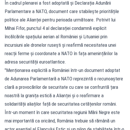
În cadrul plenarei a fost adoptată și Declarația Adunării
Parlamentare a NATO, document care stabilește prioritățile
politice ale Alianței pentru perioada următoare. Potrivit lui
Mihai Fifor, punctul 4 al declarației condamnă explicit
încălcările spațiului aerian al României și Lituaniei prin
incursiuni ale dronelor rusești și reafirmă necesitatea unei
reacții ferme și coordonate a NATO în fața amenințărilor la
adresa securității euroatlantice.
"Menționarea explicită a României într-un document adoptat
de Adunarea Parlamentară a NATO reprezintă o recunoaștere
clară a provocărilor de securitate cu care se confruntă țara
noastră la granița estică a Alianței și o reafirmare a
solidarității aliaților față de securitatea cetățenilor români.
Într-un moment în care securitatea regiunii Mării Negre este
mai importantă ca oricând, România trebuie să rămână un
actor esențial al Flancului Estic și un pilon de stabilitate într-o