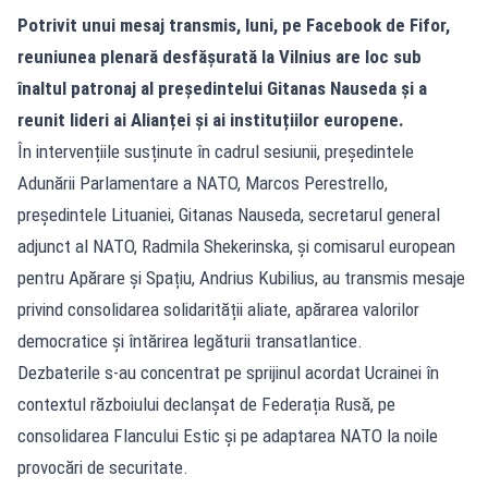
Potrivit unui mesaj transmis, luni, pe Facebook de Fifor,
reuniunea plenară desfășurată la Vilnius are loc sub
înaltul patronaj al președintelui Gitanas Nauseda și a
reunit lideri ai Alianței și ai instituțiilor europene.
În intervențiile susținute în cadrul sesiunii, președintele
Adunării Parlamentare a NATO, Marcos Perestrello,
președintele Lituaniei, Gitanas Nauseda, secretarul general
adjunct al NATO, Radmila Shekerinska, și comisarul european
pentru Apărare și Spațiu, Andrius Kubilius, au transmis mesaje
privind consolidarea solidarității aliate, apărarea valorilor
democratice și întărirea legăturii transatlantice.
Dezbaterile s-au concentrat pe sprijinul acordat Ucrainei în
contextul războiului declanșat de Federația Rusă, pe
consolidarea Flancului Estic și pe adaptarea NATO la noile
provocări de securitate.