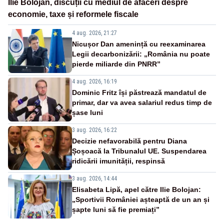
Ilie Bolojan, discuții cu mediul de afaceri despre
economie, taxe și reformele fiscale
4 aug. 2026, 21:27
Nicușor Dan amenință cu reexaminarea
Legii decarbonizării: „România nu poate
pierde miliarde din PNRR”
4 aug. 2026, 16:19
Dominic Fritz își păstrează mandatul de
primar, dar va avea salariul redus timp de
șase luni
3 aug. 2026, 16:22
Decizie nefavorabilă pentru Diana
Șoșoacă la Tribunalul UE. Suspendarea
ridicării imunității, respinsă
3 aug. 2026, 14:44
Elisabeta Lipă, apel către Ilie Bolojan:
„Sportivii României așteaptă de un an și
șapte luni să fie premiați”