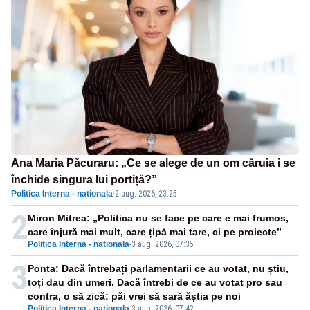
Ana Maria Păcuraru: „Ce se alege de un om căruia i se
închide singura lui portiță?”
Politica Interna - nationala
·
2 aug. 2026, 23:25
2
Miron Mitrea: „Politica nu se face pe care e mai frumos,
care înjură mai mult, care țipă mai tare, ci pe proiecte”
Politica Interna - nationala
-
3 aug. 2026, 07:35
3
Ponta: Dacă întrebați parlamentarii ce au votat, nu știu,
toți dau din umeri. Dacă întrebi de ce au votat pro sau
contra, o să zică: păi vrei să sară ăștia pe noi
Politica Interna - nationala
-
3 aug. 2026, 07:42