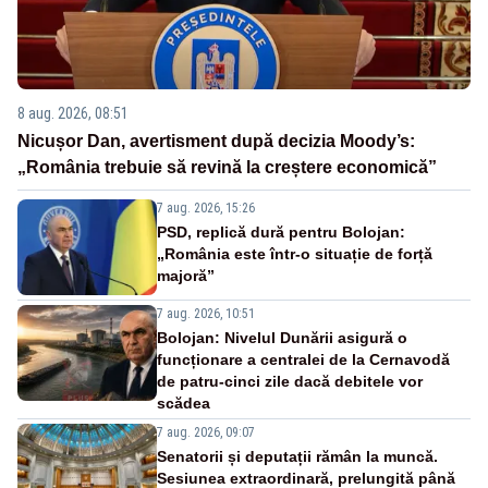
8 aug. 2026, 08:51
Nicușor Dan, avertisment după decizia Moody’s:
„România trebuie să revină la creștere economică”
7 aug. 2026, 15:26
PSD, replică dură pentru Bolojan:
„România este într-o situație de forță
majoră”
7 aug. 2026, 10:51
Bolojan: Nivelul Dunării asigură o
funcționare a centralei de la Cernavodă
de patru-cinci zile dacă debitele vor
scădea
7 aug. 2026, 09:07
Senatorii și deputații rămân la muncă.
Sesiunea extraordinară, prelungită până