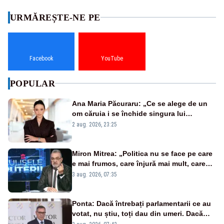
URMĂREȘTE-NE PE
Facebook
YouTube
POPULAR
Ana Maria Păcuraru: „Ce se alege de un
om căruia i se închide singura lui
portiță?”
2 aug. 2026, 23:25
Miron Mitrea: „Politica nu se face pe care
e mai frumos, care înjură mai mult, care
țipă mai tare, ci pe proiecte”
3 aug. 2026, 07:35
Ponta: Dacă întrebați parlamentarii ce au
votat, nu știu, toți dau din umeri. Dacă
întrebi de ce au votat pro sau contra, o să