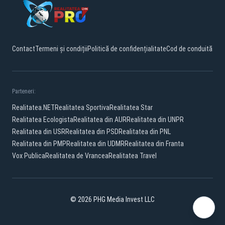
Contact
Termeni și condiții
Politică de confidențialitate
Cod de conduită
Parteneri:
Realitatea.NET
Realitatea Sportiva
Realitatea Star
Realitatea Ecologista
Realitatea din AUR
Realitatea din UNPR
Realitatea din USR
Realitatea din PSD
Realitatea din PNL
Realitatea din PMP
Realitatea din UDMR
Realitatea din Franta
Vox Publica
Realitatea de Vrancea
Realitatea Travel
© 2026 PHG Media Invest LLC
Facebook
YouTube