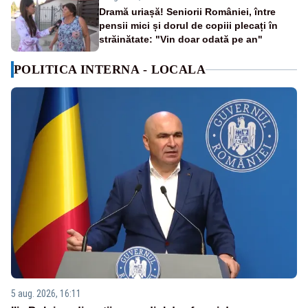
Dramă uriașă! Seniorii României, între
pensii mici și dorul de copiii plecați în
străinătate: "Vin doar odată pe an"
POLITICA INTERNA - LOCALA
5 aug. 2026, 16:11