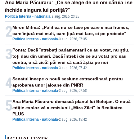
Ana Maria Păcuraru: „Ce se alege de un om căruia i se
închide singura lui portiță?”
Politica Interna - nationala
·
2 aug. 2026, 23:25
2
Miron Mitrea: „Politica nu se face pe care e mai frumos,
care înjură mai mult, care țipă mai tare, ci pe proiecte”
Politica Interna - nationala
-
3 aug. 2026, 07:35
3
Ponta: Dacă întrebați parlamentarii ce au votat, nu știu,
toți dau din umeri. Dacă întrebi de ce au votat pro sau
contra, o să zică: păi vrei să sară ăștia pe noi
Politica Interna - nationala
-
3 aug. 2026, 07:42
4
Senatul începe o nouă sesiune extraordinară pentru
aprobarea unor jaloane din PNRR
Politica Interna - nationala
-
3 aug. 2026, 07:58
5
Ana Maria Păcuraru demască planul lui Bolojan. O nouă
ediție explozivă a emisiunii „Miza Zilei” la Realitatea
PLUS
Politica Interna - nationala
-
2 aug. 2026, 15:42
ACTUALITATE