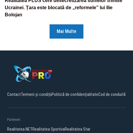
Realitatea PLUS cere desecretizarea sumelor trimise
Ucrainei. Țara este blocată de „reformele” lui Ilie
Bolojan
Mai Multe
Contact
Termeni și condiții
Politică de confidențialitate
Cod de conduită
Parteneri:
Realitatea.NET
Realitatea Sportiva
Realitatea Star