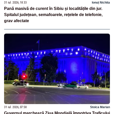
31 iul. 2026, 18:33
Ionuț Nichita
Pană masivă de curent în Sibiu și localitățile din jur.
Spitalul județean, semafoarele, rețelele de telefonie,
grav afectate
31 iul. 2026, 07:58
Stoica Marian
Guvernul marchează Ziua Mondială împotriva Traficului