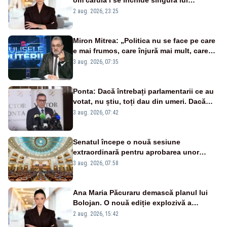
portiță?”
2 aug. 2026, 23:25
Miron Mitrea: „Politica nu se face pe care
e mai frumos, care înjură mai mult, care
țipă mai tare, ci pe proiecte”
3 aug. 2026, 07:35
Ponta: Dacă întrebați parlamentarii ce au
votat, nu știu, toți dau din umeri. Dacă
întrebi de ce au votat pro sau contra, o să
3 aug. 2026, 07:42
zică: păi vrei să sară ăștia pe noi
Senatul începe o nouă sesiune
extraordinară pentru aprobarea unor
jaloane din PNRR
3 aug. 2026, 07:58
Ana Maria Păcuraru demască planul lui
Bolojan. O nouă ediție explozivă a
emisiunii „Miza Zilei” la Realitatea PLUS
2 aug. 2026, 15:42