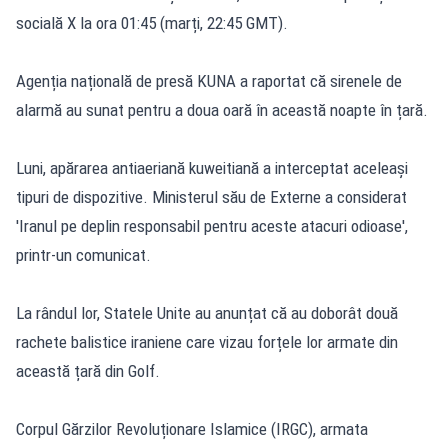
socială X la ora 01:45 (marți, 22:45 GMT).
Agenția națională de presă KUNA a raportat că sirenele de
alarmă au sunat pentru a doua oară în această noapte în țară.
Luni, apărarea antiaeriană kuweitiană a interceptat aceleași
tipuri de dispozitive. Ministerul său de Externe a considerat
'Iranul pe deplin responsabil pentru aceste atacuri odioase',
printr-un comunicat.
La rândul lor, Statele Unite au anunțat că au doborât două
rachete balistice iraniene care vizau forțele lor armate din
această țară din Golf.
Corpul Gărzilor Revoluționare Islamice (IRGC), armata