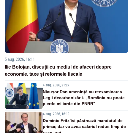
5 aug. 2026, 16:11
Ilie Bolojan, discuții cu mediul de afaceri despre
economie, taxe și reformele fiscale
4 aug. 2026, 21:27
Nicușor Dan amenință cu reexaminarea
Legii decarbonizării: „România nu poate
pierde miliarde din PNRR”
4 aug. 2026, 16:19
Dominic Fritz își păstrează mandatul de
primar, dar va avea salariul redus timp de
șase luni