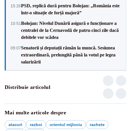
PSD, replică dură pentru Bolojan: „România este
15:26
într-o situație de forță majoră”
Bolojan: Nivelul Dunării asigură o funcționare a
10:51
centralei de la Cernavodă de patru-cinci zile dacă
debitele vor scădea
Senatorii și deputații rămân la muncă. Sesiunea
09:07
extraordinară, prelungită până la votul pe legea
salarizării
Distribuie articolul
Mai multe articole despre
atacuri
razboi
orientul mijlociu
rachete