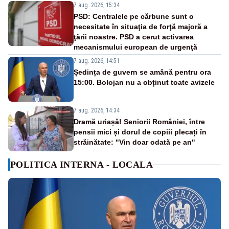
7 aug. 2026, 15:34
PSD: Centralele pe cărbune sunt o
necesitate în situaţia de forţă majoră a
ţării noastre. PSD a cerut activarea
mecanismului european de urgenţă
7 aug. 2026, 14:51
Ședința de guvern se amână pentru ora
15:00. Bolojan nu a obținut toate avizele
7 aug. 2026, 14:34
Dramă uriașă! Seniorii României, între
pensii mici și dorul de copiii plecați în
străinătate: "Vin doar odată pe an"
POLITICA INTERNA - LOCALA