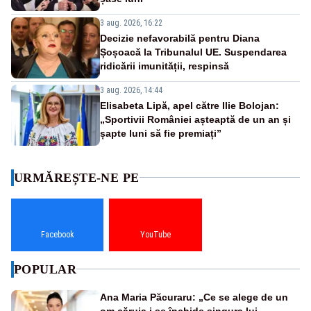
3 aug. 2026, 16:22
Decizie nefavorabilă pentru Diana
Șoșoacă la Tribunalul UE. Suspendarea
ridicării imunității, respinsă
3 aug. 2026, 14:44
Elisabeta Lipă, apel către Ilie Bolojan:
„Sportivii României așteaptă de un an și
șapte luni să fie premiați”
URMĂREȘTE-NE PE
Facebook
YouTube
POPULAR
Ana Maria Păcuraru: „Ce se alege de un
om căruia i se închide singura lui