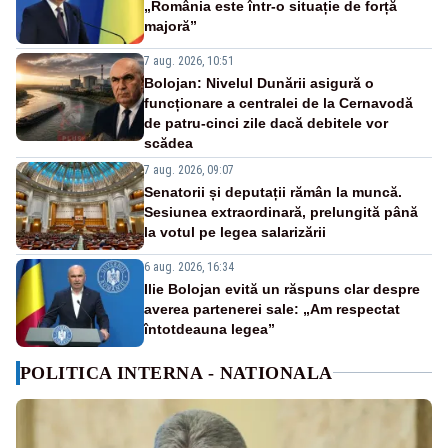
„România este într-o situație de forță
majoră”
7 aug. 2026, 10:51
Bolojan: Nivelul Dunării asigură o
funcționare a centralei de la Cernavodă
de patru-cinci zile dacă debitele vor
scădea
7 aug. 2026, 09:07
Senatorii și deputații rămân la muncă.
Sesiunea extraordinară, prelungită până
la votul pe legea salarizării
6 aug. 2026, 16:34
Ilie Bolojan evită un răspuns clar despre
averea partenerei sale: „Am respectat
întotdeauna legea”
POLITICA INTERNA - NATIONALA