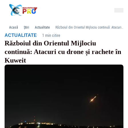
Acasă
Știri
Actualitate
Războiul din Orientul Mijlociu continuă: Atacuri cu drone și rachete în Kuweit
·
ACTUALITATE
1 min citire
Războiul din Orientul Mijlociu
continuă: Atacuri cu drone și rachete în
Kuweit