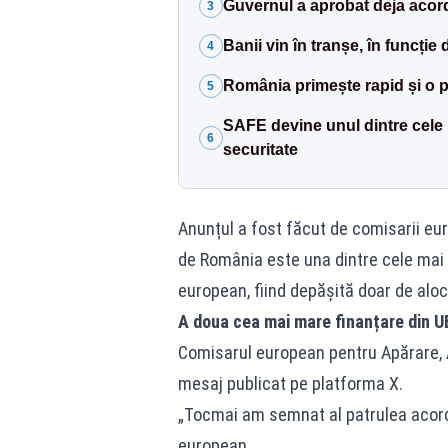
Guvernul a aprobat deja acor
3
Banii vin în tranșe, în funcție 
4
România primește rapid și o p
5
SAFE devine unul dintre cele
6
securitate
Anunțul a fost făcut de comisarii eu
de România este una dintre cele ma
european, fiind depășită doar de alo
A doua cea mai mare finanțare din U
Comisarul european pentru Apărare, A
mesaj publicat pe platforma X.
„Tocmai am semnat al patrulea acord
european.