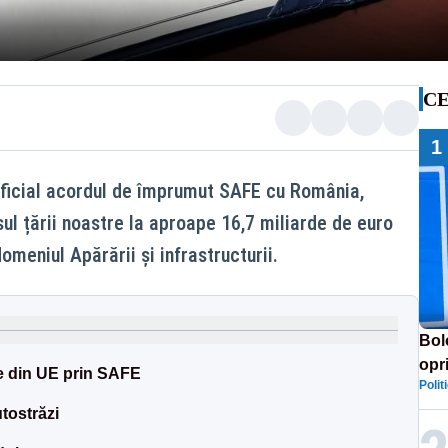
CE
1
ficial acordul de împrumut SAFE cu România,
l țării noastre la aproape 16,7 miliarde de euro
domeniul Apărării și infrastructurii.
Bol
opri
e din UE prin SAFE
Polit
Cer
ore
tostrăzi