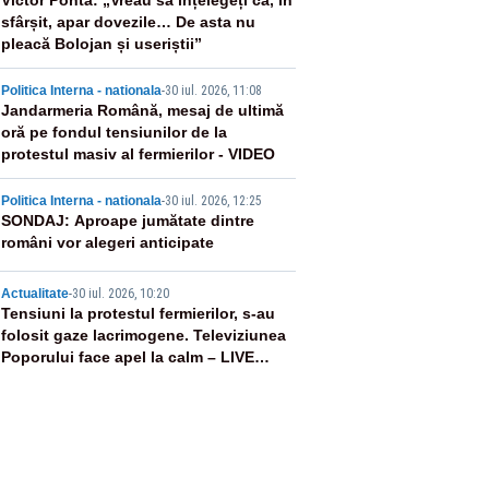
2
Victor Ponta: „Vreau să înțelegeți că, în
sfârșit, apar dovezile… De asta nu
pleacă Bolojan și useriștii”
3
Politica Interna - nationala
-
30 iul. 2026, 11:08
Jandarmeria Română, mesaj de ultimă
oră pe fondul tensiunilor de la
protestul masiv al fermierilor - VIDEO
4
Politica Interna - nationala
-
30 iul. 2026, 12:25
SONDAJ: Aproape jumătate dintre
români vor alegeri anticipate
5
Actualitate
-
30 iul. 2026, 10:20
Tensiuni la protestul fermierilor, s-au
folosit gaze lacrimogene. Televiziunea
Poporului face apel la calm – LIVE
TEXT