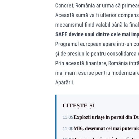
Concret, România ar urma să primeasc
Această sumă va fi ulterior compensa
mecanismul fiind valabil până la final
SAFE devine unul dintre cele mai im
Programul european apare într-un con
și de presiunile pentru consolidarea 
Prin această finanțare, România intră
mai mari resurse pentru modernizarea
Apărării.
CITEȘTE ȘI
Explozii uriașe în portul din D
11:09
MI6, desemnat cel mai puternic 
11:00