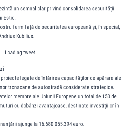
zintă un semnal clar privind consolidarea securității
i Estic.
tru ferm față de securitatea europeană și, în special,
Andrius Kubilius.
Loading tweet...
zi
u proiecte legate de întărirea capacităților de apărare ale
unor tronsoane de autostradă considerate strategice.
atelor membre ale Uniunii Europene un total de 150 de
turi cu dobânzi avantajoase, destinate investițiilor în
inanțării ajunge la 16.680.055.394 euro.