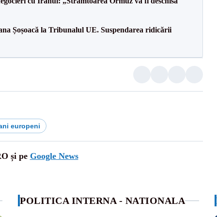
egocieri cu Iranul: „Strâmtoarea Ormuz va fi deschisă
ana Șoșoacă la Tribunalul UE. Suspendarea ridicării
ani europeni
RO și pe
Google News
POLITICA INTERNA - NATIONALA