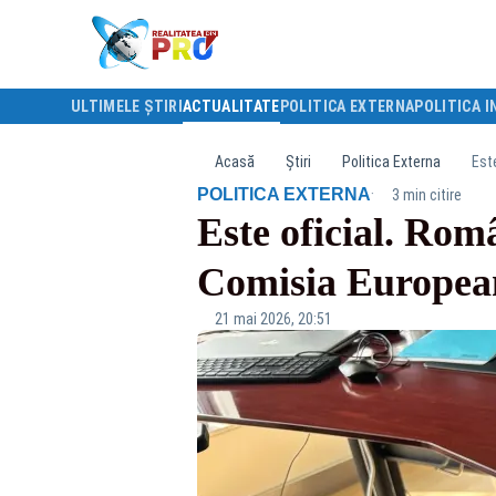
ULTIMELE ȘTIRI
ACTUALITATE
POLITICA EXTERNA
POLITICA I
Acasă
Știri
Politica Externa
Est
·
POLITICA EXTERNA
3 min citire
Este oficial. Ro
Comisia Europea
21 mai 2026, 20:51