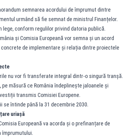
morandum semnarea acordului de împrumut dintre
entul urmând să fie semnat de ministrul Finanțelor.
n lege, conform regulilor privind datoria publică.
România și Comisia Europeană vor semna și un acord
e concrete de implementare și relația dintre proiectele
iecte
e nu vor fi transferate integral dintr-o singură tranșă.
t, pe măsură ce România îndeplinește jaloanele și
vestiții transmis Comisiei Europene.
rii se întinde până la 31 decembrie 2030.
țare uriașă
, Comisia Europeană va acorda și o prefinanțare de
a împrumutului.