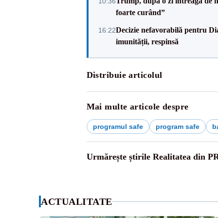
Trump, după o zi întreagă de n
10:36
foarte curând”
Decizie nefavorabilă pentru Di
16:22
imunității, respinsă
Distribuie articolul
Mai multe articole despre
programul safe
program safe
b
Urmărește știrile Realitatea din P
ACTUALITATE