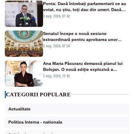
Ponta: Dacă întrebați parlamentarii ce au
votat, nu știu, toți dau din umeri. Dacă
întrebi de ce au votat pro sau contra, o să
3 aug. 2026, 07:42
zică: păi vrei să sară ăștia pe noi
Senatul începe o nouă sesiune
extraordinară pentru aprobarea unor
jaloane din PNRR
3 aug. 2026, 07:58
Ana Maria Păcuraru demască planul lui
Bolojan. O nouă ediție explozivă a
emisiunii „Miza Zilei” la Realitatea PLUS
2 aug. 2026, 15:42
CATEGORII POPULARE
Actualitate
Politica Interna - nationala