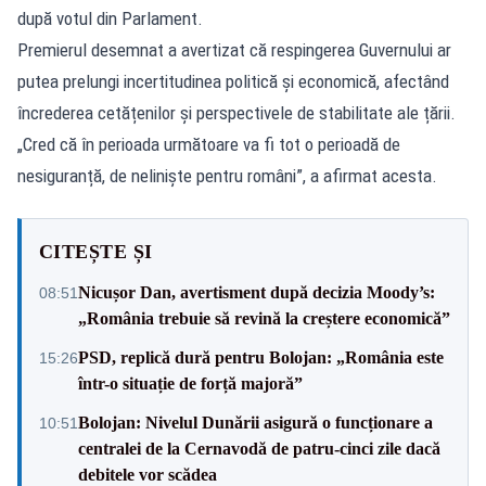
după votul din Parlament.
Premierul desemnat a avertizat că respingerea Guvernului ar
putea prelungi incertitudinea politică și economică, afectând
încrederea cetățenilor și perspectivele de stabilitate ale țării.
„Cred că în perioada următoare va fi tot o perioadă de
nesiguranță, de neliniște pentru români”, a afirmat acesta.
CITEȘTE ȘI
Nicușor Dan, avertisment după decizia Moody’s:
08:51
„România trebuie să revină la creștere economică”
PSD, replică dură pentru Bolojan: „România este
15:26
într-o situație de forță majoră”
Bolojan: Nivelul Dunării asigură o funcționare a
10:51
centralei de la Cernavodă de patru-cinci zile dacă
debitele vor scădea