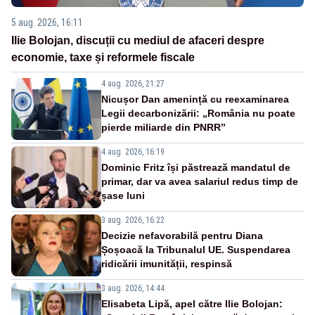
5 aug. 2026, 16:11
Ilie Bolojan, discuții cu mediul de afaceri despre
economie, taxe și reformele fiscale
4 aug. 2026, 21:27
Nicușor Dan amenință cu reexaminarea
Legii decarbonizării: „România nu poate
pierde miliarde din PNRR”
4 aug. 2026, 16:19
Dominic Fritz își păstrează mandatul de
primar, dar va avea salariul redus timp de
șase luni
3 aug. 2026, 16:22
Decizie nefavorabilă pentru Diana
Șoșoacă la Tribunalul UE. Suspendarea
ridicării imunității, respinsă
3 aug. 2026, 14:44
Elisabeta Lipă, apel către Ilie Bolojan: