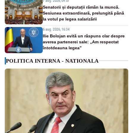
7 aug. 2026, 09:07
Senatorii și deputații rămân la muncă.
Sesiunea extraordinară, prelungită până
la votul pe legea salarizării
6 aug. 2026, 16:34
Ilie Bolojan evită un răspuns clar despre
averea partenerei sale: „Am respectat
întotdeauna legea”
POLITICA INTERNA - NATIONALA