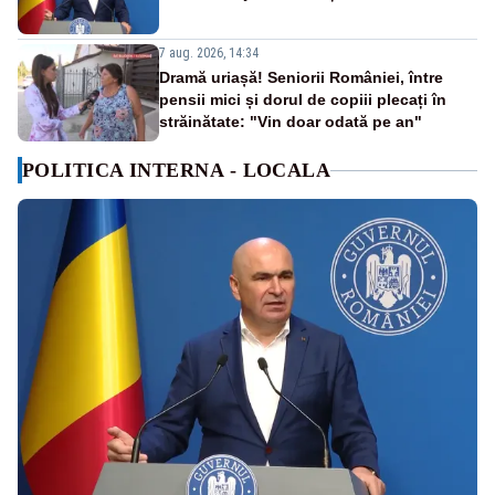
7 aug. 2026, 14:34
Dramă uriașă! Seniorii României, între
pensii mici și dorul de copiii plecați în
străinătate: "Vin doar odată pe an"
POLITICA INTERNA - LOCALA