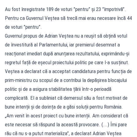
Au fost înregistrate 189 de voturi ”pentru” și 23 ”împotrivă”.
Pentru ca Guvernul Veștea să trecă mai erau necesare încă 44
de voturi ”pentru”.
Guvernul propus de Adrian Veștea nu a reușit să obțină votul
de învestitură al Parlamentului, iar premierul desemnat a
reacționat imediat după anunțarea rezultatului, exprimându-și
regretul față de eșecul proiectului politic pe care l-a susținut.
Veștea a declarat că a acceptat candidatura pentru funcția de
prim-ministru cu scopul de a contribui la depășirea blocajului
politic și de a asigura stabilitatea țării într-o perioadă
complicată. El a subliniat că demersul său a fost motivat de
bune intenții și de dorința de a găsi soluții pentru România.
„Am venit în acest proiect cu bune intenții. Am considerat că
este necesar să răspund la această provocare. (...) Îmi pare
rău că nu s-a putut materializa”, a declarat Adrian Veștea