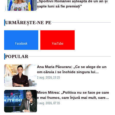
„Sportivii României așteaptă de un an și
șapte luni să fie premiați”
URMĂREȘTE-NE PE
Facebook
YouTube
POPULAR
Ana Maria Păcuraru: „Ce se alege de un
om căruia i se închide singura lui
portiță?”
2 aug. 2026, 23:25
Miron Mitrea: „Politica nu se face pe care
e mai frumos, care înjură mai mult, care
țipă mai tare, ci pe proiecte”
3 aug. 2026, 07:35