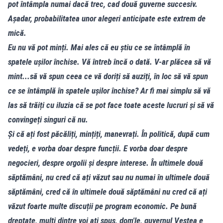
pot întâmpla numai dacă trec, cad două guverne succesiv.
Așadar, probabilitatea unor alegeri anticipate este extrem de
mică.
Eu nu vă pot minți. Mai ales că eu știu ce se întâmplă în
spatele ușilor închise. Vă întreb încă o dată. V-ar plăcea să vă
mint...să vă spun ceea ce vă doriți să auziți, în loc să vă spun
ce se întâmplă în spatele ușilor închise? Ar fi mai simplu să vă
las să trăiți cu iluzia că se pot face toate aceste lucruri și să vă
convingeți singuri că nu.
Și că ați fost păcăliți, mințiți, manevrați. În politică, după cum
vedeți, e vorba doar despre funcții. E vorba doar despre
negocieri, despre orgolii și despre interese. În ultimele două
săptămâni, nu cred că ați văzut sau nu numai în ultimele două
săptămâni, cred că în ultimele două săptămâni nu cred că ați
văzut foarte multe discuții pe program economic. Pe bună
dreptate, mulți dintre voi ați spus, dom'le, guvernul Veștea e