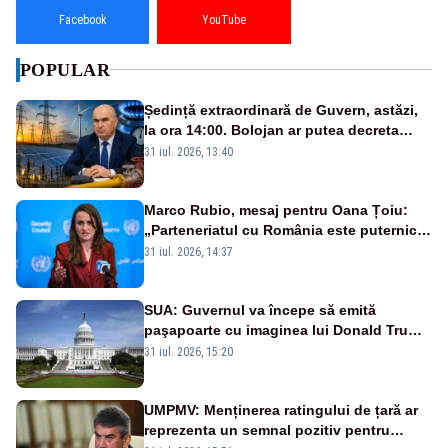
Facebook
YouTube
POPULAR
Ședință extraordinară de Guvern, astăzi,
la ora 14:00. Bolojan ar putea decreta
stare de urgență energetică
31 iul. 2026, 13:40
Marco Rubio, mesaj pentru Oana Țoiu:
„Parteneriatul cu România este puternic
și prețuit”
31 iul. 2026, 14:37
SUA: Guvernul va începe să emită
paşapoarte cu imaginea lui Donald Trump
începând cu 8 august
31 iul. 2026, 15:20
UMPMV: Menținerea ratingului de țară ar
reprezenta un semnal pozitiv pentru