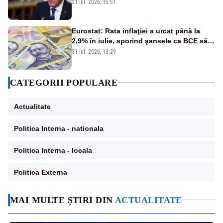
România. Autoritățile trebuie să continue
31 iul. 2026, 15:51
consolidarea stabilității economice și
financiare
Eurostat: Rata inflaţiei a urcat până la
2,9% în iulie, sporind şansele ca BCE să
majoreze dobânda
31 iul. 2026, 13:29
CATEGORII POPULARE
Actualitate
Politica Interna - nationala
Politica Interna - locala
Politica Externa
MAI MULTE ȘTIRI DIN
ACTUALITATE