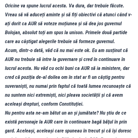
Oricine va spune lucrul acesta. Va dura, dar trebuie făcute.
Vreau să vă aduceți aminte și să fiți obiectivi că atunci când v-
ați dorit ca AUR să voteze moțiunea și să dea jos guvernul
Bolojan, absolut toți am spus la unison. Primele două partide
care au câștigat alegerile trebuie să formeze guvernul.
Acum, dintr-o dată, văd că nu mai este ok. Eu am susținut că
AUR nu trebuie să intre la guvernare și cred în continuare în
lucrul acesta. Nu văd cu ochi buni ca AUR să ia ministere, dar
cred că poziția de-al doilea om în stat ar fi un câștig pentru
suveraniști, nu numai prin faptul că toată lumea recunoaște că
nu suntem nici extremiști, nici pleava societății și că avem
aceleași drepturi, conform Constituției.
Nu pentru asta ne-am bătut un an și jumătate? Nu știu de ce
există personaje la AUR care în continuare bagă băţul în prin
gard. Aceleaşi, aceleași care spuneau în trecut și că își doresc