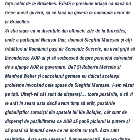
fața celor de la Bruxelles. Există o presiune uriașă că dacă nu
trece acest guvern, să se facă un guvern la comanda celor de
la Bruxelles.
Și știu sigur că în discuțiile din ultimele zile de la Bruxelles,
unde a participat Nicușor Dan, domnul Siegfrid Mureșan și alți
trădători ai României puși de Serviciile Secrete, au avut grijă să
încondeieze AUR-ul și să vorbească despre pericolul extremist
de a ajunge AUR la guvernare. Da? Și Roberta Metsola și
Manfred Weber și cancelarul german au ridicat aceleași
probleme invocând cele spuse de Siegfrid Mureșan. I-am văzut
pe toți. Uitați-vă cât sunt de disperați... toate postările, o să vi
le arăt în seara asta dacă avem timp să arăt, postările
globaliștilor sorosiști din spatele lui Ilie Bolojan, cât sunt de
disperați de posibilitatea ca AUR să pună piciorul la putere și
să poată să impună ceea ce ne dorim cu toții. Asta sunt
realitățile. Ăsta este adevărul. Dumneavoastră, fiecare dintre