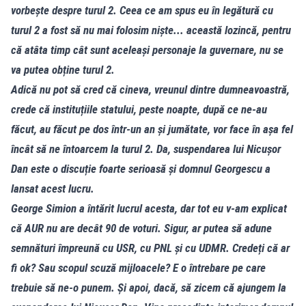
vorbește despre turul 2. Ceea ce am spus eu în legătură cu
turul 2 a fost să nu mai folosim niște... această lozincă, pentru
că atâta timp cât sunt aceleași personaje la guvernare, nu se
va putea obține turul 2.
Adică nu pot să cred că cineva, vreunul dintre dumneavoastră,
crede că instituțiile statului, peste noapte, după ce ne-au
făcut, au făcut pe dos într-un an și jumătate, vor face în așa fel
încât să ne întoarcem la turul 2. Da, suspendarea lui Nicușor
Dan este o discuție foarte serioasă și domnul Georgescu a
lansat acest lucru.
George Simion a întărit lucrul acesta, dar tot eu v-am explicat
că AUR nu are decât 90 de voturi. Sigur, ar putea să adune
semnături împreună cu USR, cu PNL și cu UDMR. Credeți că ar
fi ok? Sau scopul scuză mijloacele? E o întrebare pe care
trebuie să ne-o punem. Și apoi, dacă, să zicem că ajungem la