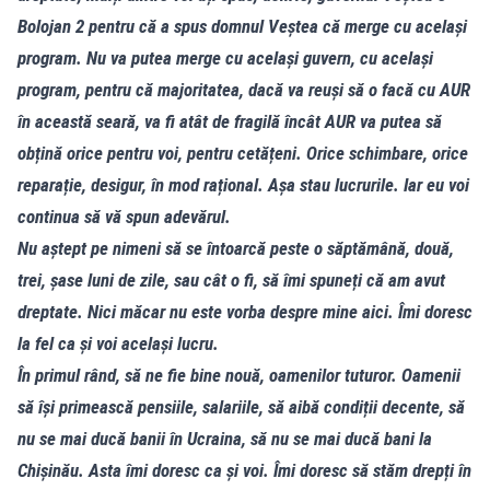
Bolojan 2 pentru că a spus domnul Veștea că merge cu același
program. Nu va putea merge cu același guvern, cu același
program, pentru că majoritatea, dacă va reuși să o facă cu AUR
în această seară, va fi atât de fragilă încât AUR va putea să
obțină orice pentru voi, pentru cetățeni. Orice schimbare, orice
reparație, desigur, în mod rațional. Așa stau lucrurile. Iar eu voi
continua să vă spun adevărul.
Nu aștept pe nimeni să se întoarcă peste o săptămână, două,
trei, șase luni de zile, sau cât o fi, să îmi spuneți că am avut
dreptate. Nici măcar nu este vorba despre mine aici. Îmi doresc
la fel ca și voi același lucru.
În primul rând, să ne fie bine nouă, oamenilor tuturor. Oamenii
să își primească pensiile, salariile, să aibă condiții decente, să
nu se mai ducă banii în Ucraina, să nu se mai ducă bani la
Chișinău. Asta îmi doresc ca și voi. Îmi doresc să stăm drepți în