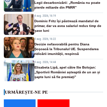
Legii decarbonizării: „România nu poate
pierde miliarde din PNRR”
4 aug. 2026, 16:19
Dominic Fritz își păstrează mandatul de
primar, dar va avea salariul redus timp de
șase luni
3 aug. 2026, 16:22
Decizie nefavorabilă pentru Diana
Șoșoacă la Tribunalul UE. Suspendarea
ridicării imunității, respinsă
3 aug. 2026, 14:44
Elisabeta Lipă, apel către Ilie Bolojan:
„Sportivii României așteaptă de un an și
șapte luni să fie premiați”
URMĂREȘTE-NE PE