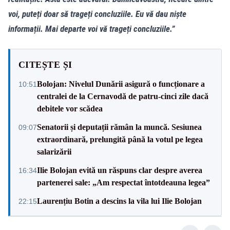
voi, puteți doar să trageți concluziile. Eu vă dau niște
informații. Mai departe voi vă trageți concluziile.”
CITEȘTE ȘI
Bolojan: Nivelul Dunării asigură o funcționare a
10:51
centralei de la Cernavodă de patru-cinci zile dacă
debitele vor scădea
Senatorii și deputații rămân la muncă. Sesiunea
09:07
extraordinară, prelungită până la votul pe legea
salarizării
Ilie Bolojan evită un răspuns clar despre averea
16:34
partenerei sale: „Am respectat întotdeauna legea”
Laurențiu Botin a descins la vila lui Ilie Bolojan
22:15