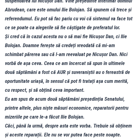
suspendarea lui Nicușor Dan. Vine președinte interimar domnul
Abrudean, care este omului Ilie Bolojan. Să spunem că trece și
referendumul. Eu pot să fac pariu cu voi că sistemul va face tot
ce se poate ca alegerile să fie câștigate de preferatul lor.
Și cred că în cazul acesta nu o să mai fie Nicușor Dan, ci Ilie
Bolojan. Doamne ferește să credeți vreodată că mi-am
schimbat părerea sau că l-am reevaluat pe Nicușor Dan. Nici
vorbă de așa ceva. Ceea ce am încercat să spun în ultimele
două săptămâni a fost că AUR și suveraniștii au o fereastră de
oportunitate uriașă, în sensul că pot fi tratați așa cum merită,
cu respect, și să obțină ceva important.
Eu am spus de acum două săptămâni președinția Senatului,
printre altele, plus niște măsuri economice, reparatorii pentru
mizeriile pe care le-a făcut Ilie Bolojan.
Căci, până la urmă, despre asta este vorba. Trebuie să obținem
și aceste reparații. Ele nu se vor putea face peste noapte.