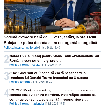
Ședință extraordinară de Guvern, astăzi, la ora 14:00.
Bolojan ar putea decreta stare de urgență energetică
Politica Interna - nationala
·
31 iul. 2026, 13:40
2
Marco Rubio, mesaj pentru Oana Țoiu: „Parteneriatul cu
România este puternic și prețuit”
Politica Interna - locala
-
31 iul. 2026, 14:37
3
SUA: Guvernul va începe să emită paşapoarte cu
imaginea lui Donald Trump începând cu 8 august
Politica Externa
-
31 iul. 2026, 15:20
4
UMPMV: Menținerea ratingului de țară ar reprezenta un
semnal pozitiv pentru România. Autoritățile trebuie să
continue consolidarea stabilității economice și
Politica Interna - nationala
-
31 iul. 2026, 15:51
financiare