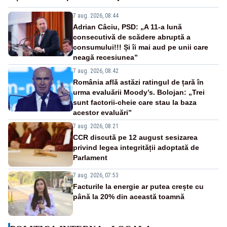
7 aug. 2026, 08:44
Adrian Câciu, PSD: „A 11-a lună
consecutivă de scădere abruptă a
consumului!!! Și îi mai aud pe unii care
neagă recesiunea”
7 aug. 2026, 08:42
România află astăzi ratingul de țară în
urma evaluării Moody’s. Bolojan: „Trei
sunt factorii-cheie care stau la baza
acestor evaluări”
7 aug. 2026, 08:21
CCR discută pe 12 august sesizarea
privind legea integrității adoptată de
Parlament
7 aug. 2026, 07:53
Facturile la energie ar putea crește cu
până la 20% din această toamnă