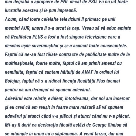
mai degrabă o apropiere de PNL decât de PSD. Eu nu uit toate
lucrurile acestea și le pun împreună.
Acum, când toate celelalte televiziuni îi primesc pe unii
membri AUR, unora li s-a urcat la cap. Vreau să vă aduc aminte
că Realitatea PLUS a fost a fost singura televiziune care a
deschis ușile suveraniștilor și și-a asumat toate consecințele.
Faptul că ne-au fost tăiate contracte de publicitate multe de la
multinaționale, foarte multe, faptul că am primit amenzi cu
nemiluita, faptul că suntem hăituiți de ANAF la ordinul lui
Bolojan, faptul că s-a ridicat licența Realității Plus tocmai
pentru că am deranjat că spunem adevărul.
Adevărul este relativ, evident, întotdeauna, dar noi am încercat
și eu cred că am reușit în foarte mare măsură să vă spunem
adevărul și atunci când v-a plăcut și atunci când nu v-a plăcut.
Mi-aș fi dorit ca declarația făcută astăzi de George Simion să
se întâmple în urmă cu o săptămână. A venit târziu, dar mai