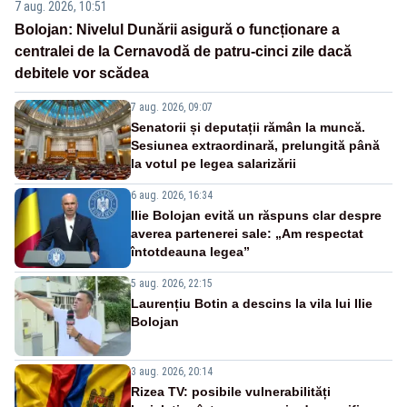
7 aug. 2026, 10:51
Bolojan: Nivelul Dunării asigură o funcționare a
centralei de la Cernavodă de patru-cinci zile dacă
debitele vor scădea
7 aug. 2026, 09:07
Senatorii și deputații rămân la muncă.
Sesiunea extraordinară, prelungită până
la votul pe legea salarizării
6 aug. 2026, 16:34
Ilie Bolojan evită un răspuns clar despre
averea partenerei sale: „Am respectat
întotdeauna legea”
5 aug. 2026, 22:15
Laurențiu Botin a descins la vila lui Ilie
Bolojan
3 aug. 2026, 20:14
Rizea TV: posibile vulnerabilități