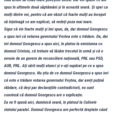
spus în ultimele două săptămâni și în această seară. Și sper ca
mulți dintre voi, pentru că am văzut că foarte mulți au început
să înțeleagă ce am explicat, să vedeți poza mai mare.
Sigur că vin foarte mulți și îmi spun, da, dar domnul Georgescu
a spus ieri că votarea guvernului Vestea este o trădare. Da, dar
tot domnul Georgescu a spus aici, în platou la emisiunea cu
domnul Cristoiu, că trebuie să lăsăm trecutul în urmă și că e
nevoie de un guvern de reconciliere națională, PNL sau PSD,
AUR, PNL. Ați sărit mulți atunci și v-ați supărat pe ce a spus
domnul Georgescu. Nu știu de ce domnul Georgescu a spus ieri
că este o trădare votarea guvernului Veștea, dar aveți puțină
răbdare, că deși par declarațiile contradictorii, eu sunt
convinsă că domnul Georgescu are o explicație.
Ea va fi spusă aici, duminică seară, în platoul la Culisele
statului paralel. Domnul Georgescu are perfectă dreptate când