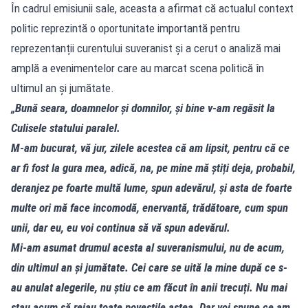
În cadrul emisiunii sale,
aceasta a afirmat că actualul context
politic reprezintă o oportunitate importantă pentru
reprezentanții curentului suveranist și a cerut o analiză mai
amplă a evenimentelor care au marcat scena politică în
ultimul an și jumătate.
„Bună seara, doamnelor și domnilor, și bine v-am regăsit la
Culisele statului paralel.
M-am bucurat, vă jur, zilele acestea că am lipsit, pentru că ce
ar fi fost la gura mea, adică, na, pe mine mă știți deja, probabil,
deranjez pe foarte multă lume, spun adevărul, și asta de foarte
multe ori mă face incomodă, enervantă, trădătoare, cum spun
unii, dar eu, eu voi continua să vă spun adevărul.
Mi-am asumat drumul acesta al suveranismului, nu de acum,
din ultimul an și jumătate. Cei care se uită la mine după ce s-
au anulat alegerile, nu știu ce am făcut în anii trecuți. Nu mai
stau acum să reiau toate poveștile astea. Dar voi spune ce am