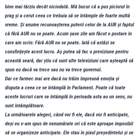
bine mai târziu decât niciodată. Mă bucur că a pus piciorul în
prag și a cerut ceea ce trebuia să se întâmple de foarte multă
vreme. Și anume recunoașterea puterii celor de la AUR și faptul
că fără AUR nu se poate. Acum şase zile am făcut o postare în
care am scris: Fără AUR nu se poate. Iată că astăzi se
consfinţeşte acest lucru. Aş putea să fac o previziune pentru
această seară, dar ştiu că sunt alte televiziuni care aşteaptă să
spun eu dacă va trece sau nu va trece guvernul.
Dar ce farmec mai are dacă nu trăim împreună emoția și
disputa a ceea ce se întâmplă în Parlament. Poate că toate
aceste lucruri care se întâmplă în perioada asta au un sens, nu
sunt întâmplătoare.
La următoarele alegeri, când vor fi ele, dacă vor fi anticipate,
deși eu v-am spus de nenumărate ori că este aproape imposibil
să se organizeze anticipate. Ele stau în pixul președintelui și se