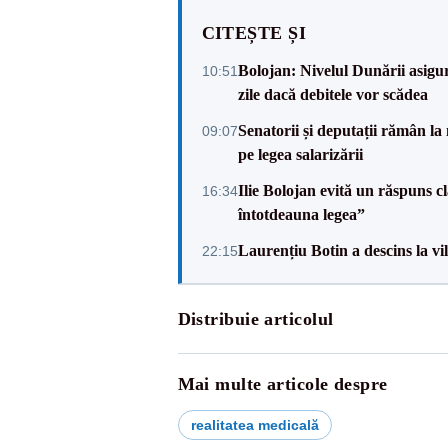
CITEȘTE ȘI
Bolojan: Nivelul Dunării asigur
10:51
zile dacă debitele vor scădea
Senatorii și deputații rămân la
09:07
pe legea salarizării
Ilie Bolojan evită un răspuns c
16:34
întotdeauna legea”
Laurențiu Botin a descins la vil
22:15
Distribuie articolul
Mai multe articole despre
realitatea medicală