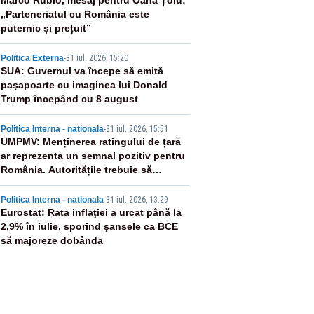
2
Marco Rubio, mesaj pentru Oana Țoiu:
„Parteneriatul cu România este
puternic și prețuit”
3
Politica Externa
-
31 iul. 2026, 15:20
SUA: Guvernul va începe să emită
paşapoarte cu imaginea lui Donald
Trump începând cu 8 august
4
Politica Interna - nationala
-
31 iul. 2026, 15:51
UMPMV: Menținerea ratingului de țară
ar reprezenta un semnal pozitiv pentru
România. Autoritățile trebuie să
continue consolidarea stabilității
5
economice și financiare
Politica Interna - nationala
-
31 iul. 2026, 13:29
Eurostat: Rata inflaţiei a urcat până la
2,9% în iulie, sporind şansele ca BCE
să majoreze dobânda