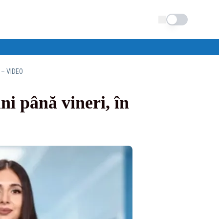
Schimba tema
s – VIDEO
ni până vineri, în