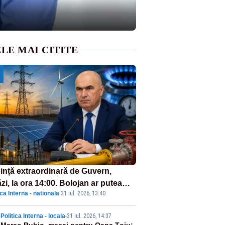
LE MAI CITITE
ință extraordinară de Guvern,
zi, la ora 14:00. Bolojan ar putea
ica Interna - nationala
·
31 iul. 2026, 13:40
reta stare de urgență energetică
Politica Interna - locala
-
31 iul. 2026, 14:37