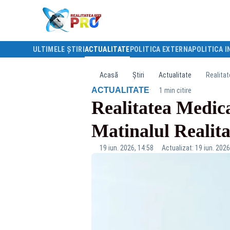
ULTIMELE ȘTIRI
ACTUALITATE
POLITICA EXTERNA
POLITICA I
Acasă
Știri
Actualitate
Realitat
·
ACTUALITATE
1 min citire
Realitatea Medica
Matinalul Realit
19 iun. 2026, 14:58
Actualizat: 19 iun. 2026