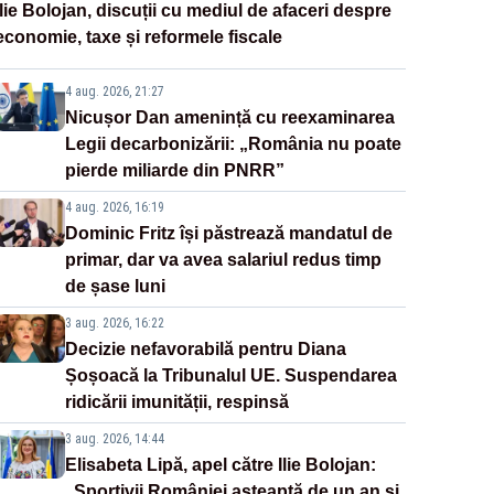
Ilie Bolojan, discuții cu mediul de afaceri despre
economie, taxe și reformele fiscale
4 aug. 2026, 21:27
Nicușor Dan amenință cu reexaminarea
Legii decarbonizării: „România nu poate
pierde miliarde din PNRR”
4 aug. 2026, 16:19
Dominic Fritz își păstrează mandatul de
primar, dar va avea salariul redus timp
de șase luni
3 aug. 2026, 16:22
Decizie nefavorabilă pentru Diana
Șoșoacă la Tribunalul UE. Suspendarea
ridicării imunității, respinsă
3 aug. 2026, 14:44
Elisabeta Lipă, apel către Ilie Bolojan:
„Sportivii României așteaptă de un an și