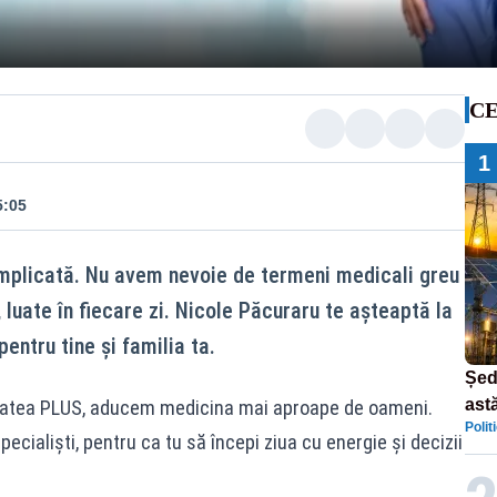
CE
1
5:05
omplicată. Nu avem nevoie de termeni medicali greu
, luate în fiecare zi. Nicole Păcuraru te așteaptă la
entru tine și familia ta.
Șed
astă
alitatea PLUS, aducem medicina mai aproape de oameni.
Polit
dec
specialiști, pentru ca tu să începi ziua cu energie și decizii