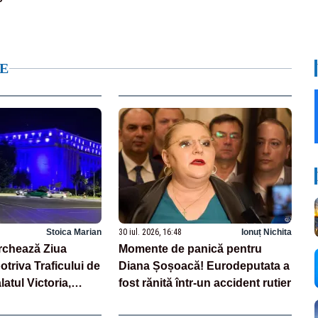
E
Stoica Marian
30 iul. 2026, 16:48
Ionuț Nichita
rchează Ziua
Momente de panică pentru
triva Traficului de
Diana Șoșoacă! Eurodeputata a
atul Victoria,
fost rănită într-un accident rutier
lbastru