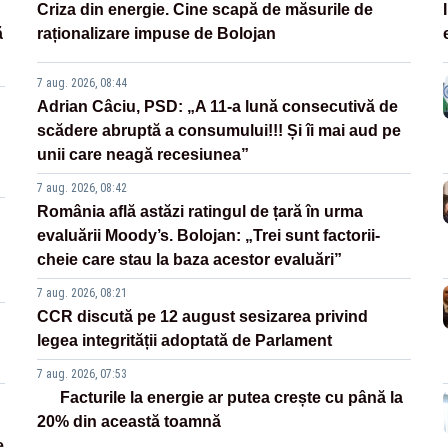
Criza din energie. Cine scapă de măsurile de
ă
raționalizare impuse de Bolojan
7 aug. 2026, 08:44
Adrian Câciu, PSD: „A 11-a lună consecutivă de
scădere abruptă a consumului!!! Și îi mai aud pe
unii care neagă recesiunea”
7 aug. 2026, 08:42
România află astăzi ratingul de țară în urma
evaluării Moody’s. Bolojan: „Trei sunt factorii-
cheie care stau la baza acestor evaluări”
7 aug. 2026, 08:21
CCR discută pe 12 august sesizarea privind
legea integrității adoptată de Parlament
7 aug. 2026, 07:53
Facturile la energie ar putea crește cu până la
20% din această toamnă
e