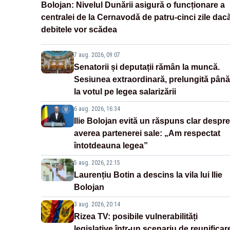
Bolojan: Nivelul Dunării asigură o funcționare a
centralei de la Cernavodă de patru-cinci zile dac
debitele vor scădea
7 aug. 2026, 09:07
Senatorii și deputații rămân la muncă.
Sesiunea extraordinară, prelungită până
la votul pe legea salarizării
6 aug. 2026, 16:34
Ilie Bolojan evită un răspuns clar despre
averea partenerei sale: „Am respectat
întotdeauna legea”
5 aug. 2026, 22:15
Laurențiu Botin a descins la vila lui Ilie
Bolojan
3 aug. 2026, 20:14
Rizea TV: posibile vulnerabilități
legislative într-un scenariu de reunificar