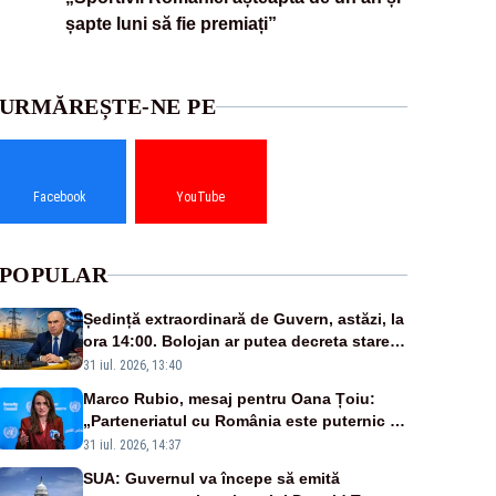
șapte luni să fie premiați”
URMĂREȘTE-NE PE
Facebook
YouTube
POPULAR
Ședință extraordinară de Guvern, astăzi, la
ora 14:00. Bolojan ar putea decreta stare
de urgență energetică
31 iul. 2026, 13:40
Marco Rubio, mesaj pentru Oana Țoiu:
„Parteneriatul cu România este puternic și
prețuit”
31 iul. 2026, 14:37
SUA: Guvernul va începe să emită