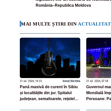
România–Republica Moldova
MAI MULTE ȘTIRI DIN
ACTUALITAT
31 iul. 2026, 18:33
Ionuț Nichita
31 iul. 2026, 07:58
Pană masivă de curent în Sibiu
Guvernul ma
și localitățile din jur. Spitalul
Mondială împo
județean, semafoarele, rețelele
Persoane: Pal
de telefonie, grav afectate
iluminat în a