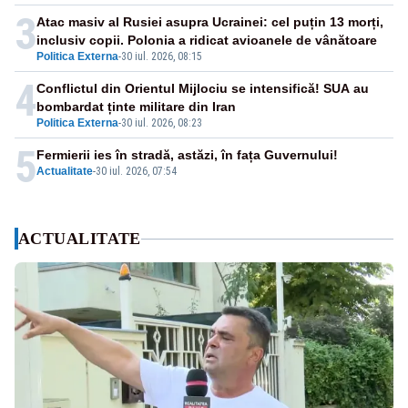
3
Atac masiv al Rusiei asupra Ucrainei: cel puțin 13 morți,
inclusiv copii. Polonia a ridicat avioanele de vânătoare
Politica Externa
-
30 iul. 2026, 08:15
4
Conflictul din Orientul Mijlociu se intensifică! SUA au
bombardat ținte militare din Iran
Politica Externa
-
30 iul. 2026, 08:23
5
Fermierii ies în stradă, astăzi, în fața Guvernului!
Actualitate
-
30 iul. 2026, 07:54
ACTUALITATE