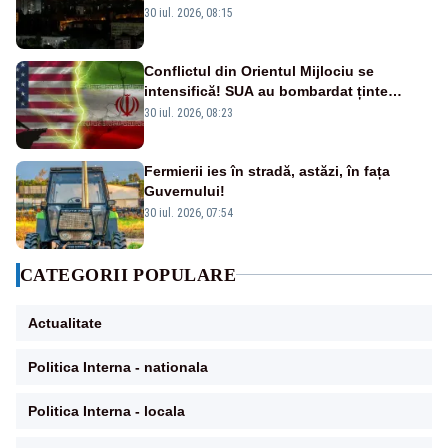
ridicat avioanele de vânătoare
30 iul. 2026, 08:15
Conflictul din Orientul Mijlociu se
intensifică! SUA au bombardat ținte
militare din Iran
30 iul. 2026, 08:23
Fermierii ies în stradă, astăzi, în fața
Guvernului!
30 iul. 2026, 07:54
CATEGORII POPULARE
Actualitate
Politica Interna - nationala
Politica Interna - locala