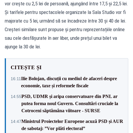
vor crește cu 2,5 lei de persoană, ajungând între 17,5 și 22,5 lei.
Și tarifele pentru spectacolele organizate la Sala Studio vor fi
majorate cu 5 lei, urmând să se încadreze între 30 și 40 de lei.
Creșteri similare sunt propuse și pentru reprezentațiile online
sau cele desfășurate în aer liber, unde prețul unui bilet va
ajunge la 30 de lei.
CITEȘTE ȘI
Ilie Bolojan, discuții cu mediul de afaceri despre
16:11
economie, taxe și reformele fiscale
PSD, UDMR și aripa conservatoare din PNL ar
14:55
putea forma noul Guvern. Consultări cruciale la
Cotroceni săptămâna viitoare - SURSE
Ministrul Proiectelor Europene acuză PSD și AUR
14:47
de sabotaj: ”Vor plăti electoral”