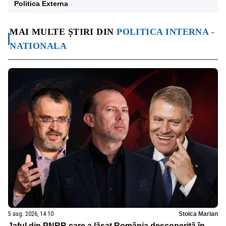
Politica Externa
MAI MULTE ȘTIRI DIN
POLITICA INTERNA -
NATIONALA
5 aug. 2026, 14:10
Stoica Marian
Jaful din PNRR care a lăsat România descoperită în