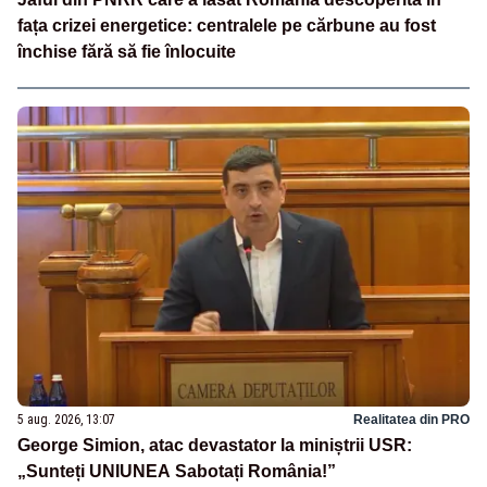
fața crizei energetice: centralele pe cărbune au fost
închise fără să fie înlocuite
5 aug. 2026, 13:07
Realitatea din PRO
George Simion, atac devastator la miniștrii USR:
„Sunteți UNIUNEA Sabotați România!”