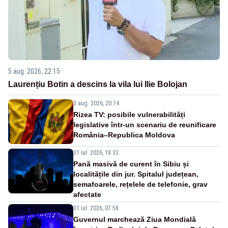
5 aug. 2026, 22:15
Laurențiu Botin a descins la vila lui Ilie Bolojan
3 aug. 2026, 20:14
Rizea TV: posibile vulnerabilități
legislative într-un scenariu de reunificare
România–Republica Moldova
31 iul. 2026, 18:33
Pană masivă de curent în Sibiu și
localitățile din jur. Spitalul județean,
semafoarele, rețelele de telefonie, grav
afectate
31 iul. 2026, 07:58
Guvernul marchează Ziua Mondială