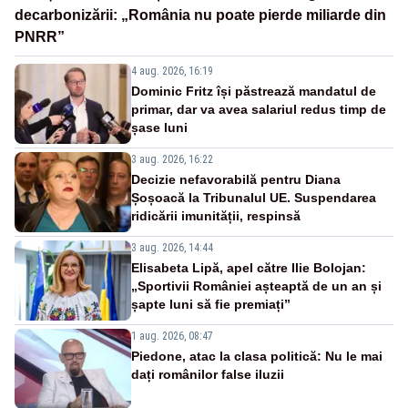
decarbonizării: „România nu poate pierde miliarde din
PNRR”
4 aug. 2026, 16:19
Dominic Fritz își păstrează mandatul de
primar, dar va avea salariul redus timp de
șase luni
3 aug. 2026, 16:22
Decizie nefavorabilă pentru Diana
Șoșoacă la Tribunalul UE. Suspendarea
ridicării imunității, respinsă
3 aug. 2026, 14:44
Elisabeta Lipă, apel către Ilie Bolojan:
„Sportivii României așteaptă de un an și
șapte luni să fie premiați”
1 aug. 2026, 08:47
Piedone, atac la clasa politică: Nu le mai
dați românilor false iluzii