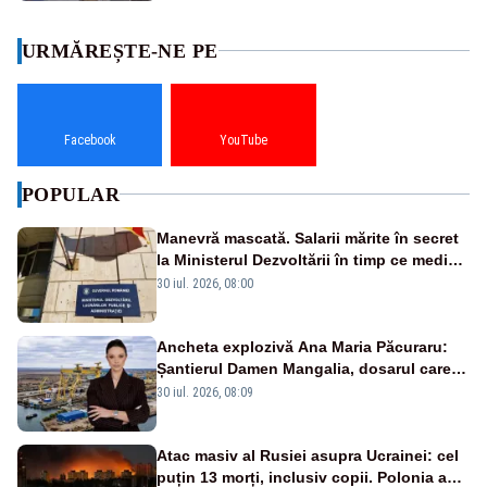
URMĂREȘTE-NE PE
Facebook
YouTube
POPULAR
Manevră mascată. Salarii mărite în secret
la Ministerul Dezvoltării în timp ce medicii
ies în stradă
30 iul. 2026, 08:00
Ancheta explozivă Ana Maria Păcuraru:
Șantierul Damen Mangalia, dosarul care
scufundă apărarea României
30 iul. 2026, 08:09
Atac masiv al Rusiei asupra Ucrainei: cel
puțin 13 morți, inclusiv copii. Polonia a