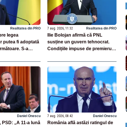
Realitatea din PRO
7 aug. 2026, 11:32
Realitatea din PRO
pre legea
Ilie Bolojan afirmă că PNL
Ar putea fi adoptată
susține un guvern tehnocrat.
rmătoare. S-a
Condițiile impuse de premierul
unerea din cauza
demis
ri iresponsabile în
c”
Daniel Onescu
7 aug. 2026, 08:42
Daniel Onescu
, PSD: „A 11-a lună
România află astăzi ratingul de