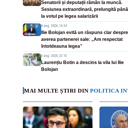
Senatorii și deputații rămân la muncă.
Sesiunea extraordinară, prelungită până
la votul pe legea salarizării
6 aug. 2026, 16:34
Ilie Bolojan evită un răspuns clar despre
averea partenerei sale: „Am respectat
întotdeauna legea”
5 aug. 2026, 22:15
Laurențiu Botin a descins la vila lui Ilie
Bolojan
MAI MULTE ȘTIRI DIN
POLITICA I