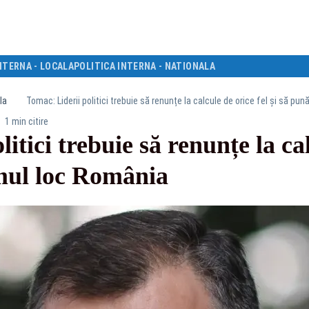
NTERNA - LOCALA
POLITICA INTERNA - NATIONALA
la
Tomac: Liderii politici trebuie să renunțe la calcule de orice fel și să pu
1 min citire
itici trebuie să renunțe la cal
imul loc România