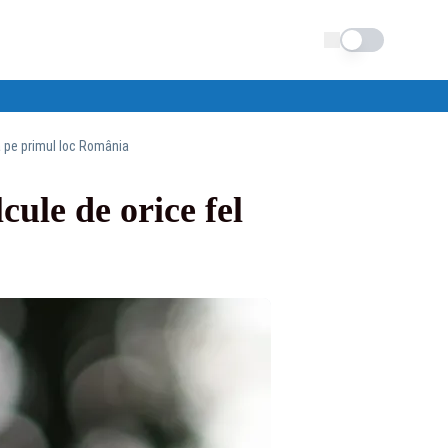
Schimba tema
nă pe primul loc România
cule de orice fel