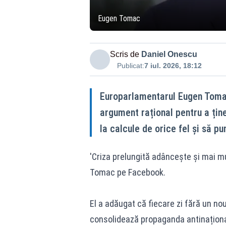
Eugen Tomac
Scris de
Daniel Onescu
Publicat:
7 iul. 2026, 18:12
Europarlamentarul Eugen Tomac 
argument rațional pentru a ține 
la calcule de orice fel și să p
'Criza prelungită adâncește și mai mul
Tomac pe
Facebook
.
El a adăugat că fiecare zi fără un n
consolidează propaganda antinaționa