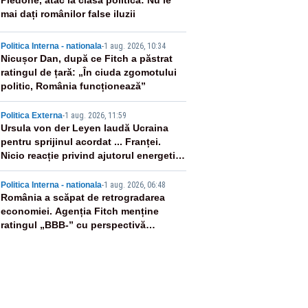
2
Piedone, atac la clasa politică: Nu le
mai dați românilor false iluzii
3
Politica Interna - nationala
-
1 aug. 2026, 10:34
Nicușor Dan, după ce Fitch a păstrat
ratingul de țară: „În ciuda zgomotului
politic, România funcționează”
4
Politica Externa
-
1 aug. 2026, 11:59
Ursula von der Leyen laudă Ucraina
pentru sprijinul acordat ... Franței.
Nicio reacție privind ajutorul energetic
promis României
5
Politica Interna - nationala
-
1 aug. 2026, 06:48
România a scăpat de retrogradarea
economiei. Agenția Fitch menține
ratingul „BBB-” cu perspectivă
negativă