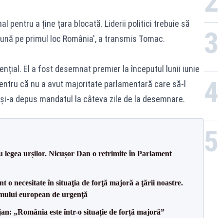
l pentru a ține țara blocată. Liderii politici trebuie să
 pună pe primul loc România', a transmis Tomac.
nțial. El a fost desemnat premier la începutul lunii iunie
entru că nu a avut majoritate parlamentară care să-l
 și-a depus mandatul la câteva zile de la desemnare.
u legea urșilor. Nicușor Dan o retrimite în Parlament
 o necesitate în situaţia de forţă majoră a ţării noastre.
mului european de urgenţă
an: „România este într-o situație de forță majoră”