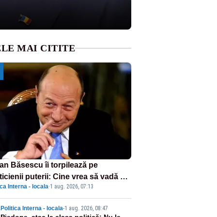
LE MAI CITITE
ian Băsescu îi torpilează pe
ticienii puterii: Cine vrea să vadă ce
ica Interna - locala
·
1 aug. 2026, 07:13
amnă să fii prost, se uită la
ânia
Politica Interna - locala
-
1 aug. 2026, 08:47