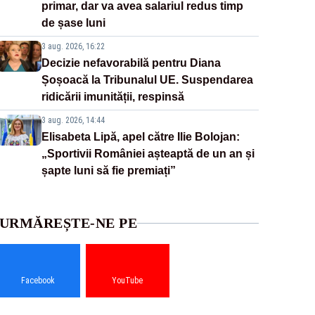
primar, dar va avea salariul redus timp
de șase luni
3 aug. 2026, 16:22
Decizie nefavorabilă pentru Diana
Șoșoacă la Tribunalul UE. Suspendarea
ridicării imunității, respinsă
3 aug. 2026, 14:44
Elisabeta Lipă, apel către Ilie Bolojan:
„Sportivii României așteaptă de un an și
șapte luni să fie premiați”
URMĂREȘTE-NE PE
Facebook
YouTube