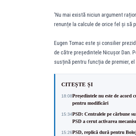
'Nu mai există niciun argument raționa
renunțe la calcule de orice fel și să
Eugen Tomac este și consilier prezide
de către președintele Nicușor Dan. P
susțină pentru funcția de premier, el
CITEȘTE ȘI
Președintele nu este de acord c
18:08
pentru modificări
PSD: Centralele pe cărbune sunt
15:34
PSD a cerut activarea mecanis
PSD, replică dură pentru Boloj
15:26