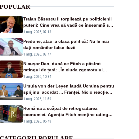
POPULAR
Traian Băsescu îi torpilează pe politicienii
puterii: Cine vrea să vadă ce înseamnă să
fii prost, se uită la România
1 aug. 2026, 07:13
Piedone, atac la clasa politică: Nu le mai
dați românilor false iluzii
1 aug. 2026, 08:47
Nicușor Dan, după ce Fitch a păstrat
ratingul de țară: „În ciuda zgomotului
politic, România funcționează”
1 aug. 2026, 10:34
Ursula von der Leyen laudă Ucraina pentru
sprijinul acordat ... Franței. Nicio reacție
privind ajutorul energetic promis României
1 aug. 2026, 11:59
România a scăpat de retrogradarea
economiei. Agenția Fitch menține ratingul
„BBB-” cu perspectivă negativă
1 aug. 2026, 06:48
CATEGORII POPULARE