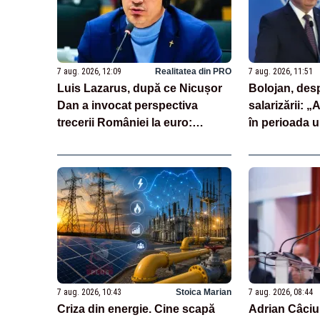
7 aug. 2026, 12:09
Realitatea din PRO
7 aug. 2026, 11:51
Luis Lazarus, după ce Nicușor
Bolojan, des
Dan a invocat perspectiva
salarizării: „
trecerii României la euro:
în perioada u
„Moneda națională înseamnă
întârziat dep
suveranitate”
unor discursu
spaţiul publi
7 aug. 2026, 10:43
Stoica Marian
7 aug. 2026, 08:44
Criza din energie. Cine scapă
Adrian Câciu