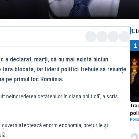
CE
1
a declarat, marți, că nu mai există niciun
țara blocată, iar liderii politici trebuie să renunțe
ună pe primul loc România.
t neîncrederea cetățenilor în clasa politică', a scris
Tra
poli
Polit
înse
ou guvern afectează enorm economia, prețurile și
Rom
lă.