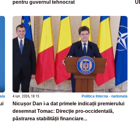
pentru guvernul tehnocrat
UD
nala
4 iun. 2026, 18:15
Politica Interna - nationala
ui
Nicușor Dan i-a dat primele indicații premierului
desemnat Tomac: Direcție pro-occidentală,
păstrarea stabilității financiare...