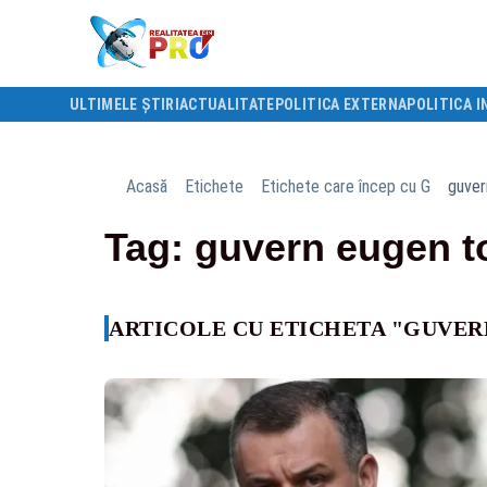
ULTIMELE ȘTIRI
ACTUALITATE
POLITICA EXTERNA
POLITICA I
Acasă
Etichete
Etichete care încep cu G
guver
Tag: guvern eugen 
ARTICOLE CU ETICHETA "GUVE