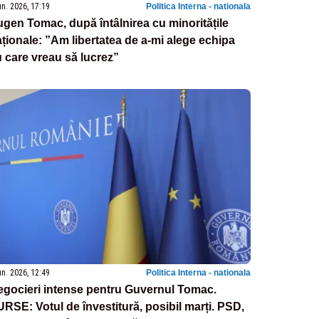
un. 2026, 17:19
Politica Interna - nationala
gen Tomac, după întâlnirea cu minoritățile
ționale: ”Am libertatea de a-mi alege echipa
 care vreau să lucrez”
un. 2026, 12:49
Politica Interna - nationala
gocieri intense pentru Guvernul Tomac.
RSE: Votul de învestitură, posibil marți. PSD,