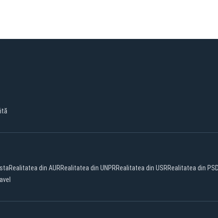
ită
ista
Realitatea din AUR
Realitatea din UNPR
Realitatea din USR
Realitatea din PS
avel