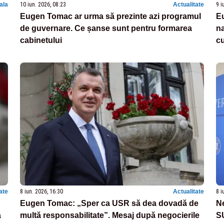
nala
10 iun. 2026, 08:23
Actualitate
9 i
Eugen Tomac ar urma să prezinte azi programul
Eu
de guvernare. Ce șanse sunt pentru formarea
na
cabinetului
cu
ate
8 iun. 2026, 16:30
Actualitate
8 i
Eugen Tomac: „Sper ca USR să dea dovadă de
Ne
ă
multă responsabilitate”. Mesaj după negocierile
SU