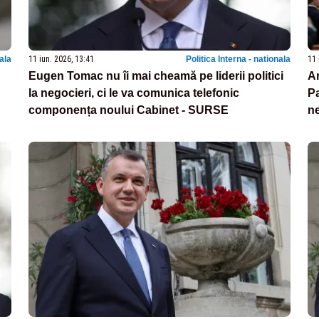
nala
11 iun. 2026, 13:41
Politica Interna - nationala
11 
Eugen Tomac nu îi mai cheamă pe liderii politici
Ar
la negocieri, ci le va comunica telefonic
Pa
componența noului Cabinet - SURSE
ne