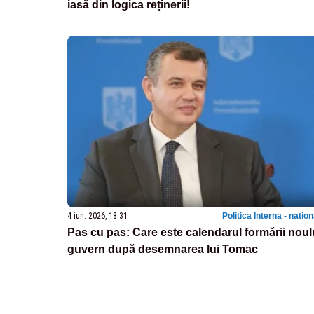
iasă din logica reținerii!
4 iun. 2026, 18:31
Politica Interna - natio
Pas cu pas: Care este calendarul formării noul
guvern după desemnarea lui Tomac