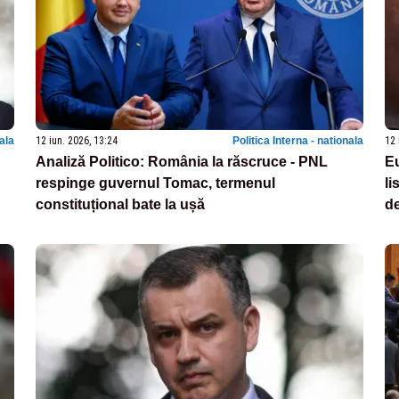
nala
12 iun. 2026, 13:24
Politica Interna - nationala
12 
Analiză Politico: România la răscruce - PNL
Eu
respinge guvernul Tomac, termenul
li
constituțional bate la ușă
de