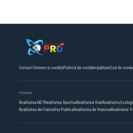
Contact
Termeni și condiții
Politică de confidențialitate
Cod de condu
Parteneri:
Realitatea.NET
Realitatea Sportiva
Realitatea Star
Realitatea Ecolog
Realitatea din Franta
Vox Publica
Realitatea de Vrancea
Realitatea Tr