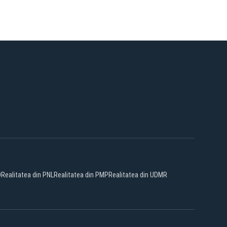
D
Realitatea din PNL
Realitatea din PMP
Realitatea din UDMR