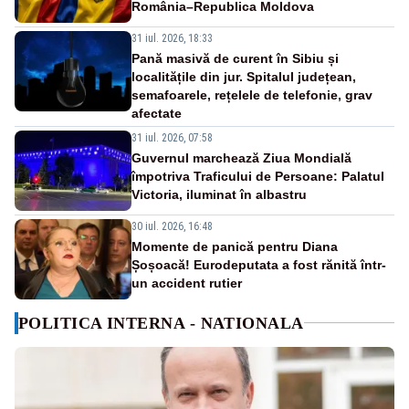
România–Republica Moldova
31 iul. 2026, 18:33
Pană masivă de curent în Sibiu și
localitățile din jur. Spitalul județean,
semafoarele, rețelele de telefonie, grav
afectate
31 iul. 2026, 07:58
Guvernul marchează Ziua Mondială
împotriva Traficului de Persoane: Palatul
Victoria, iluminat în albastru
30 iul. 2026, 16:48
Momente de panică pentru Diana
Șoșoacă! Eurodeputata a fost rănită într-
un accident rutier
POLITICA INTERNA - NATIONALA