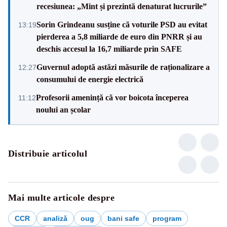
recesiunea: „Mint și prezintă denaturat lucrurile”
Sorin Grindeanu susține că voturile PSD au evitat
13:19
pierderea a 5,8 miliarde de euro din PNRR și au
deschis accesul la 16,7 miliarde prin SAFE
Guvernul adoptă astăzi măsurile de raționalizare a
12:27
consumului de energie electrică
Profesorii amenință că vor boicota începerea
11:12
noului an școlar
Distribuie articolul
Mai multe articole despre
CCR
analiză
oug
bani safe
program