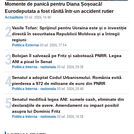
Momente de panică pentru Diana Șoșoacă!
Eurodeputata a fost rănită într-un accident rutier
Actualitate
·
30 iul. 2026, 16:48
2
Vasile Tofan: Sprijinul pentru Ucraina este și o investiție
directă în securitatea Republicii Moldova și a întregii
regiuni
Politica Externa
-
30 iul. 2026, 17:54
3
Bolojan îl salvează pe Fritz și sabotează PNRR. Legea
ANI a picat în Senat
Politica Interna - nationala
-
30 iul. 2026, 20:38
4
Senatul a adoptat Codul Urbanismului. România evită
pierderea a 972 de milioane de euro din PNRR
Politica Interna - nationala
-
30 iul. 2026, 20:40
5
Senatul modifică legea ANI: sumele cash, eliminate din
declaraţiile de avere. Amendament cu impact posibil
asupra lui Dominic Fritz
Politica Interna - nationala
-
30 iul. 2026, 16:38