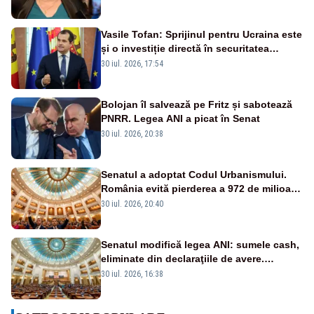
Vasile Tofan: Sprijinul pentru Ucraina este
și o investiție directă în securitatea
Republicii Moldova și a întregii regiuni
30 iul. 2026, 17:54
Bolojan îl salvează pe Fritz și sabotează
PNRR. Legea ANI a picat în Senat
30 iul. 2026, 20:38
Senatul a adoptat Codul Urbanismului.
România evită pierderea a 972 de milioane
de euro din PNRR
30 iul. 2026, 20:40
Senatul modifică legea ANI: sumele cash,
eliminate din declaraţiile de avere.
Amendament cu impact posibil asupra lui
30 iul. 2026, 16:38
Dominic Fritz