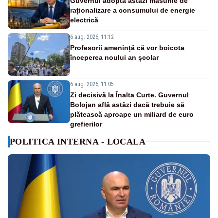
Guvernul adoptă astăzi măsurile de
raționalizare a consumului de energie
electrică
6 aug. 2026, 11:12
Profesorii amenință că vor boicota
începerea noului an școlar
6 aug. 2026, 11:05
Zi decisivă la Înalta Curte. Guvernul
Bolojan află astăzi dacă trebuie să
plătească aproape un miliard de euro
grefierilor
POLITICA INTERNA - LOCALA