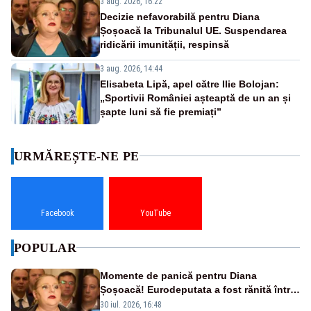
3 aug. 2026, 16:22
Decizie nefavorabilă pentru Diana
Șoșoacă la Tribunalul UE. Suspendarea
ridicării imunității, respinsă
3 aug. 2026, 14:44
Elisabeta Lipă, apel către Ilie Bolojan:
„Sportivii României așteaptă de un an și
șapte luni să fie premiați”
URMĂREȘTE-NE PE
Facebook
YouTube
POPULAR
Momente de panică pentru Diana
Șoșoacă! Eurodeputata a fost rănită într-
un accident rutier
30 iul. 2026, 16:48