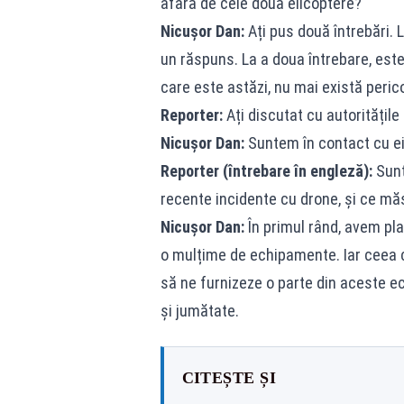
afară de cele două elicoptere?
Nicușor Dan:
Ați pus două întrebări. L
un răspuns. La a doua întrebare, este
care este astăzi, nu mai există perico
Reporter:
Ați discutat cu autoritățil
Nicușor Dan:
Suntem în contact cu ei
Reporter (întrebare în engleză):
Sunte
recente incidente cu drone, și ce mă
Nicușor Dan:
În primul rând, avem pla
o mulțime de echipamente. Iar ceea c
să ne furnizeze o parte din aceste e
și jumătate.
CITEȘTE ȘI