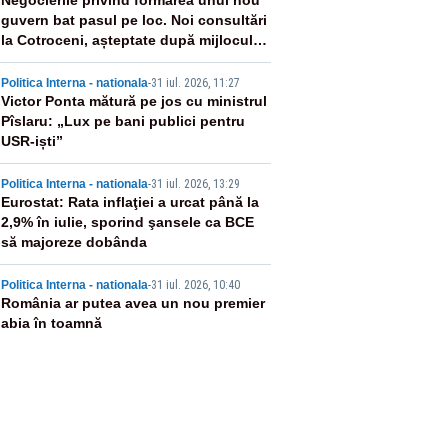
2
Negocierile privind formarea unui nou
guvern bat pasul pe loc. Noi consultări
la Cotroceni, așteptate după mijlocul
lunii august -SURSE
3
Politica Interna - nationala
-
31 iul. 2026, 11:27
Victor Ponta mătură pe jos cu ministrul
Pîslaru: „Lux pe bani publici pentru
USR-iști”
4
Politica Interna - nationala
-
31 iul. 2026, 13:29
Eurostat: Rata inflaţiei a urcat până la
2,9% în iulie, sporind şansele ca BCE
să majoreze dobânda
5
Politica Interna - nationala
-
31 iul. 2026, 10:40
România ar putea avea un nou premier
abia în toamnă