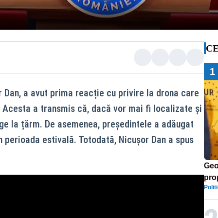
CE
1
 Dan, a avut prima reacție cu privire la drona care
 Acesta a transmis că, dacă vor mai fi localizate și
nge la țărm. De asemenea, președintele a adăugat
în perioada estivală. Totodată, Nicușor Dan a spus
Geo
prop
Polit
„Fu
rom