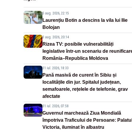
5 aug. 2026, 22:15
Laurențiu Botin a descins la vila lui Ilie
Bolojan
3 aug. 2026, 20:14
Rizea TV: posibile vulnerabilități
legislative într-un scenariu de reunificar
România–Republica Moldova
31 iul. 2026, 18:33
Pană masivă de curent în Sibiu și
localitățile din jur. Spitalul județean,
semafoarele, rețelele de telefonie, grav
afectate
31 iul. 2026, 07:58
Guvernul marchează Ziua Mondială
împotriva Traficului de Persoane: Palatu
Victoria, iluminat în albastru