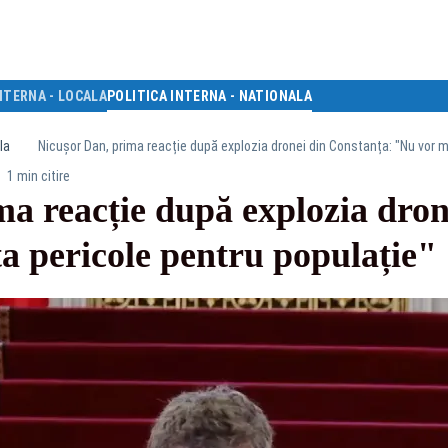
NTERNA - LOCALA
POLITICA INTERNA - NATIONALA
la
Nicușor Dan, prima reacție după explozia dronei din Constanța: "Nu vor m
1 min citire
a reacție după explozia dron
a pericole pentru populație"