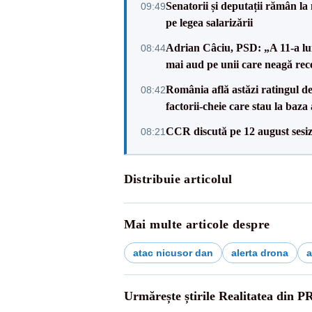
Senatorii și deputații rămân la
09:49
pe legea salarizării
Adrian Câciu, PSD: „A 11-a lun
08:44
mai aud pe unii care neagă rec
România află astăzi ratingul d
08:42
factorii-cheie care stau la baza
CCR discută pe 12 august sesiz
08:21
Distribuie articolul
Mai multe articole despre
atac nicusor dan
alerta drona
a
Urmărește știrile Realitatea din P