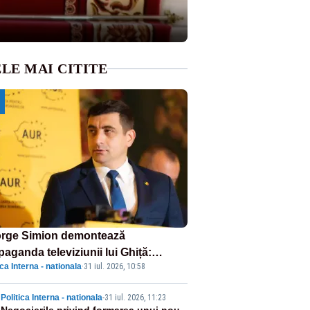
LE MAI CITITE
rge Simion demontează
aganda televiziunii lui Ghiță:
ica Interna - nationala
·
31 iul. 2026, 10:58
ncționează pe miliarde luate de la
âni”
Politica Interna - nationala
-
31 iul. 2026, 11:23