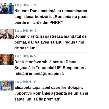
4 aug. 2026, 21:27
Nicușor Dan amenință cu reexaminarea
Legii decarbonizării: „România nu poate
pierde miliarde din PNRR”
4 aug. 2026, 16:19
Dominic Fritz își păstrează mandatul de
primar, dar va avea salariul redus timp
de șase luni
3 aug. 2026, 16:22
Decizie nefavorabilă pentru Diana
Șoșoacă la Tribunalul UE. Suspendarea
ridicării imunității, respinsă
3 aug. 2026, 14:44
Elisabeta Lipă, apel către Ilie Bolojan:
„Sportivii României așteaptă de un an și
șapte luni să fie premiați”