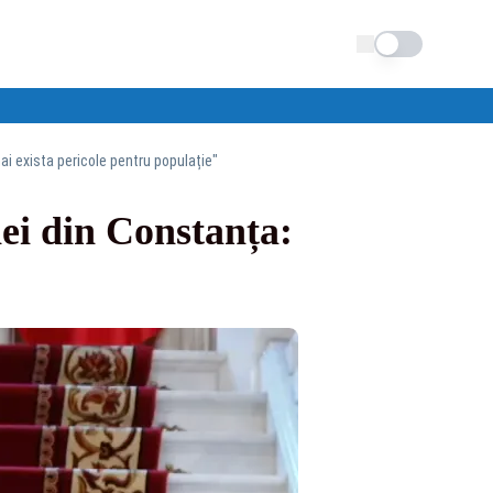
Schimba tema
ai exista pericole pentru populație"
ei din Constanța: