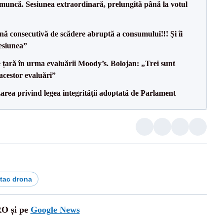
 muncă. Sesiunea extraordinară, prelungită până la votul
ă consecutivă de scădere abruptă a consumului!!! Și îi
esiunea”
e țară în urma evaluării Moody’s. Bolojan: „Trei sunt
 acestor evaluări”
area privind legea integrității adoptată de Parlament
tac drona
RO și pe
Google News