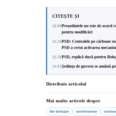
CITEȘTE ȘI
Președintele nu este de acord c
18:08
pentru modificări
PSD: Centralele pe cărbune sunt
15:34
PSD a cerut activarea mecanis
PSD, replică dură pentru Boloj
15:26
Ședința de guvern se amână pen
14:51
Distribuie articolul
Mai multe articole despre
ilie bolojan
controverse
contra