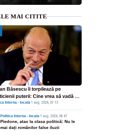
LE MAI CITITE
ian Băsescu îi torpilează pe
ticienii puterii: Cine vrea să vadă ce
ica Interna - locala
·
1 aug. 2026, 07:13
amnă să fii prost, se uită la
ânia
2
Politica Interna - locala
-
1 aug. 2026, 08:47
Piedone, atac la clasa politică: Nu le
mai dați românilor false iluzii