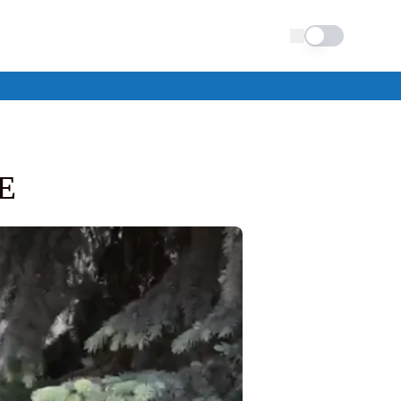
Schimba tema
FE