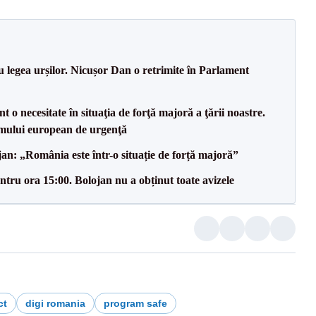
u legea urșilor. Nicușor Dan o retrimite în Parlament
 o necesitate în situaţia de forţă majoră a ţării noastre.
mului european de urgenţă
an: „România este într-o situație de forță majoră”
tru ora 15:00. Bolojan nu a obținut toate avizele
ct
digi romania
program safe