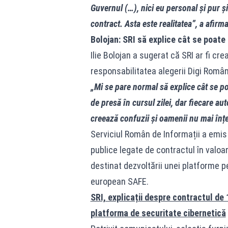
Guvernul (…), nici eu personal și pur ș
contract. Asta este realitatea”, a afirm
Bolojan: SRI să explice cât se poate 
Ilie Bolojan a sugerat că SRI ar fi cr
responsabilitatea alegerii Digi Român
„Mi se pare normal să explice cât se po
de presă în cursul zilei, dar fiecare aut
creează confuzii și oamenii nu mai înț
Serviciul Român de Informații a emis
publice legate de contractul în valoa
destinat dezvoltării unei platforme p
european SAFE.
SRI, explicații despre contractul de
platforma de securitate cibernetică