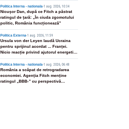
3
Politica Interna - nationala
-
1 aug. 2026, 10:34
Nicușor Dan, după ce Fitch a păstrat
ratingul de țară: „În ciuda zgomotului
politic, România funcționează”
4
Politica Externa
-
1 aug. 2026, 11:59
Ursula von der Leyen laudă Ucraina
pentru sprijinul acordat ... Franței.
Nicio reacție privind ajutorul energetic
promis României
5
Politica Interna - nationala
-
1 aug. 2026, 06:48
România a scăpat de retrogradarea
economiei. Agenția Fitch menține
ratingul „BBB-” cu perspectivă
negativă