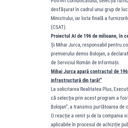
Potrivit comunicatului, selecția furni
desfășurat în cadrul unui grup de luc
Ministrului, iar lista finală a furnizo
(CSAT).
Proiectul AI de 196 de milioane, în ce
Și Mihai Jurca, responsabil pentru c
premierului demis Bolojan, a declarat
de Serviciul Român de Informații.
Mihai Jurca apară contractul de 196 
infrastructură din țară!”
La solicitarea Realitatea Plus, Execu
că selecția prin acest program a fost 
Bolojan”, a transmis purtătoarea de 
O reacție a venit și de la compania vi
aplicabile în procesul de achiziție pub