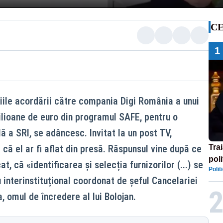
CE
1
iile acordării către compania Digi România a unui
lioane de euro din programul SAFE, pentru o
ă a SRI, se adâncesc. Invitat la un post TV,
 că el ar fi aflat din presă. Răspunsul vine după ce
Tra
poli
t, că «identificarea și selecția furnizorilor (...) se
Polit
înse
u interinstituțional coordonat de șeful Cancelariei
Rom
, omul de încredere al lui Bolojan.