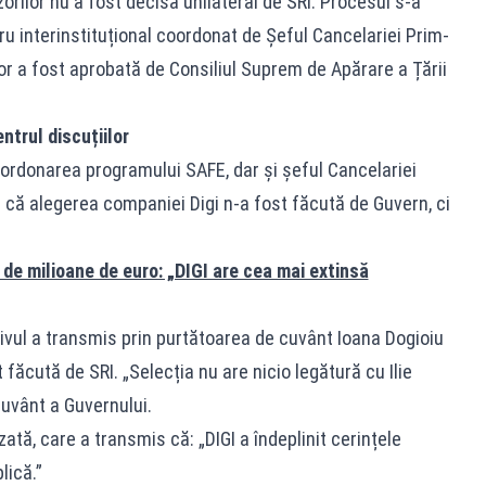
zorilor nu a fost decisă unilateral de SRI. Procesul s-a
ru interinstituțional coordonat de Șeful Cancelariei Prim-
rilor a fost aprobată de Consiliul Suprem de Apărare a Țării
ntrul discuțiilor
oordonarea programului SAFE, dar și șeful Cancelariei
 că alegerea companiei Digi n-a fost făcută de Guvern, ci
de milioane de euro: „DIGI are cea mai extinsă
tivul a transmis prin purtătoarea de cuvânt Ioana Dogioiu
făcută de SRI. „Selecția nu are nicio legătură cu Ilie
cuvânt a Guvernului.
zată, care a transmis că: „DIGI a îndeplinit cerințele
lică.”