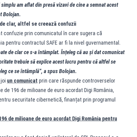
i simplu am aflat din presă vizavi de cine a semnat acest
at Bolojan.
de clar, altfel se creează confuzii
eat confuzie prin comunicatul în care sugera că
ia pentru contractul SAFE ar fi la nivel guvernamental.
ate de clar ce s-a întâmplat. Înțeleg că au și dat comunicat
oritate trebuie să explice acest lucru pentru că altfel se
eleg ce se întâmplă”, a spus Bolojan.
 joi
un comunicat
prin care răspunde controverselor
re de 196 de milioane de euro acordat Digi România,
entru securitate cibernetică, finanțat prin programul
 196 de milioane de euro acordat Digi România pentru