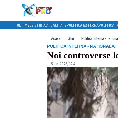
ULTIMELE ȘTIRI
ACTUALITATE
POLITICA EXTERNA
POLITICA I
Acasă
Știri
Politica Interna - nationa
·
POLITICA INTERNA - NATIONALA
Noi controverse 
5 iun. 2026, 07:41