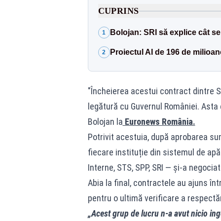
CUPRINS
Bolojan: SRI să explice cât se 
1
Proiectul AI de 196 de milioane
2
"Încheierea acestui contract dintre S
legătură cu Guvernul României. Asta e
Bolojan la
Euronews România.
Potrivit acestuia, după aprobarea sume
fiecare instituție din sistemul de apă
Interne, STS, SPP, SRI — și-a negociat 
Abia la final, contractele au ajuns în
pentru o ultimă verificare a respectării
„Acest grup de lucru n-a avut nicio inge