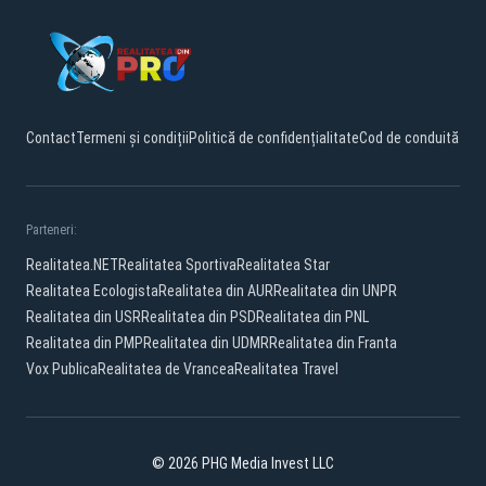
Contact
Termeni și condiții
Politică de confidențialitate
Cod de conduită
Parteneri:
Realitatea.NET
Realitatea Sportiva
Realitatea Star
Realitatea Ecologista
Realitatea din AUR
Realitatea din UNPR
Realitatea din USR
Realitatea din PSD
Realitatea din PNL
Realitatea din PMP
Realitatea din UDMR
Realitatea din Franta
Vox Publica
Realitatea de Vrancea
Realitatea Travel
© 2026 PHG Media Invest LLC
Facebook
YouTube