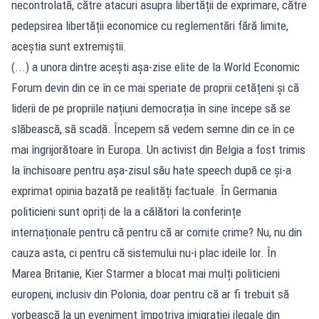
necontrolată, către atacuri asupra libertății de exprimare, către
pedepsirea libertății economice cu reglementări fără limite,
aceștia sunt extremiștii.
(...) a unora dintre acești așa-zise elite de la World Economic
Forum devin din ce în ce mai speriate de proprii cetățeni și că
liderii de pe propriile națiuni democrația în sine începe să se
slăbească, să scadă. Începem să vedem semne din ce în ce
mai îngrijorătoare în Europa. Un activist din Belgia a fost trimis
la închisoare pentru așa-zisul său hate speech după ce și-a
exprimat opinia bazată pe realități factuale. În Germania
politicieni sunt opriți de la a călători la conferințe
internaționale pentru că pentru că ar comite crime? Nu, nu din
cauza asta, ci pentru că sistemului nu-i plac ideile lor. În
Marea Britanie, Kier Starmer a blocat mai mulți politicieni
europeni, inclusiv din Polonia, doar pentru că ar fi trebuit să
vorbească la un eveniment împotriva imigrației ilegale din