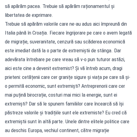
să apărăm pacea. Trebuie să apărăm raționamentul și
libertatea de exprimare.
Trebuie să apărăm valorile care ne-au adus aici împreună din
Italia până în Croația. Fiecare îngrijorare pe care o avem legată
de migrație, suveranitate, cenzură sau scăderea economică
este imediat dată la o parte de extremiștii de stânga. Dar
adevărata întrebare pe care vreau să v-o pun tuturor astăzi,
aici este cine a devenit extremist? Și vă întreb acum, dragi
prieteni: cetățenii care cer granițe sigure și viața pe care să și-
o permită economic, sunt extremiști? Antreprenorii care cer
mai puțină birocrație, costuri mai mici la energie, sunt ei
extremiști? Dar să le spunem familiilor care încearcă să își
păstreze valorile și tradițiile sunt ele extremiste? Eu cred că
extremiștii sunt în altă parte. Unele dintre elitele politice care
au deschis Europa, vechiul continent, către migrație