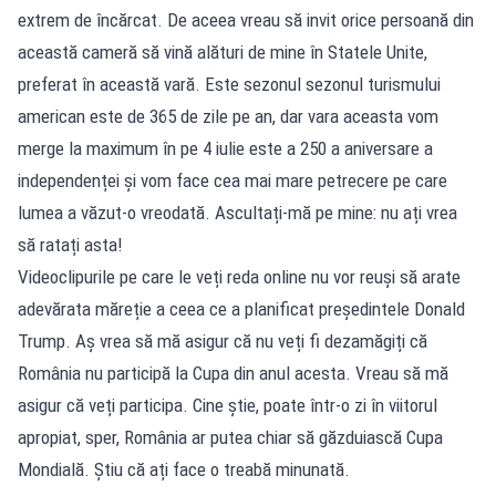
extrem de încărcat. De aceea vreau să invit orice persoană din
această cameră să vină alături de mine în Statele Unite,
preferat în această vară. Este sezonul sezonul turismului
american este de 365 de zile pe an, dar vara aceasta vom
merge la maximum în pe 4 iulie este a 250 a aniversare a
independenței și vom face cea mai mare petrecere pe care
lumea a văzut-o vreodată. Ascultați-mă pe mine: nu ați vrea
să ratați asta!
Videoclipurile pe care le veți reda online nu vor reuși să arate
adevărata măreție a ceea ce a planificat președintele Donald
Trump. Aș vrea să mă asigur că nu veți fi dezamăgiți că
România nu participă la Cupa din anul acesta. Vreau să mă
asigur că veți participa. Cine știe, poate într-o zi în viitorul
apropiat, sper, România ar putea chiar să găzduiască Cupa
Mondială. Știu că ați face o treabă minunată.