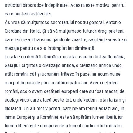
structuri birocratice îndepărtate. Acesta este motivul pentru
care suntem astăzi aici.
Aș vrea să mulțumesc secretarului nostru general, Antonio
Giordane din Italia. Și să vă mulțumesc tuturor, dragi prieteni,
care ieri ne-ați transmis gândurile voastre, salutările voastre și
mesaje pentru ce s-a întâmplat ieri dimineață.
Un atac cu dronă în România, un atac care nu țintea România,
Galațiul, ci țintea o civilizație antică, o civilizație antică unde
atât români, cât și ucraineni trăiesc în pace, iar acum nu se
mai pot bucura de pace în ultimii patru ani. Avem cetățeni
români, acolo avem cetățeni europeni care au fost atacați de
același virus care atacă peste tot, unde vedem totalitarism și
dictatori. Un alt motiv pentru care ne-am reunit astăzi aici, în
inima Europei și a României, este să apărăm lumea liberă, iar
lumea liberă este compusă de-a lungul continentului nostru.