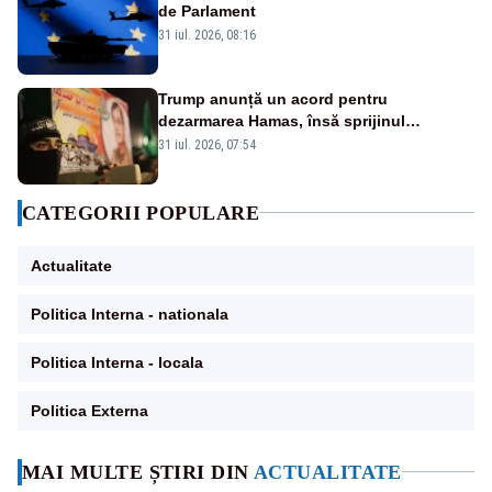
de Parlament
31 iul. 2026, 08:16
Trump anunță un acord pentru
dezarmarea Hamas, însă sprijinul
Israelului rămâne incert
31 iul. 2026, 07:54
CATEGORII POPULARE
Actualitate
Politica Interna - nationala
Politica Interna - locala
Politica Externa
MAI MULTE ȘTIRI DIN
ACTUALITATE