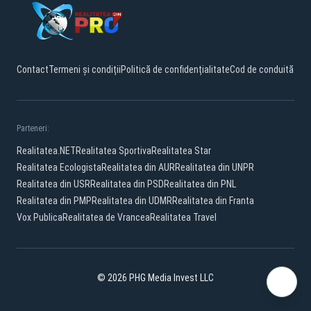
Contact
Termeni și condiții
Politică de confidențialitate
Cod de conduită
Parteneri:
Realitatea.NET
Realitatea Sportiva
Realitatea Star
Realitatea Ecologista
Realitatea din AUR
Realitatea din UNPR
Realitatea din USR
Realitatea din PSD
Realitatea din PNL
Realitatea din PMP
Realitatea din UDMR
Realitatea din Franta
Vox Publica
Realitatea de Vrancea
Realitatea Travel
© 2026 PHG Media Invest LLC
Facebook
YouTube