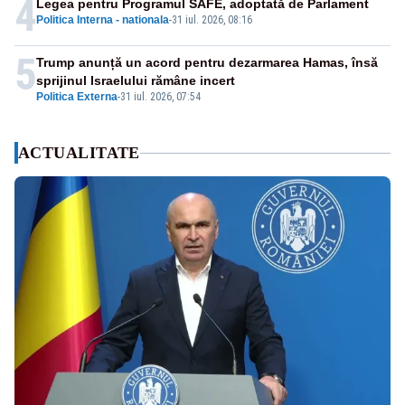
4
Legea pentru Programul SAFE, adoptată de Parlament
Politica Interna - nationala
-
31 iul. 2026, 08:16
5
Trump anunță un acord pentru dezarmarea Hamas, însă
sprijinul Israelului rămâne incert
Politica Externa
-
31 iul. 2026, 07:54
ACTUALITATE