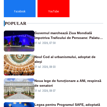
Facebook
YouTube
POPULAR
Guvernul marchează Ziua Mondială
împotriva Traficului de Persoane: Palatul
Victoria, iluminat în albastru
31 iul. 2026, 07:58
Noul Cod al urbanismului, adoptat de
aleși
31 iul. 2026, 08:03
Noua lege de funcționare a ANI, respinsă
de senatori
31 iul. 2026, 08:07
Legea pentru Programul SAFE, adoptată