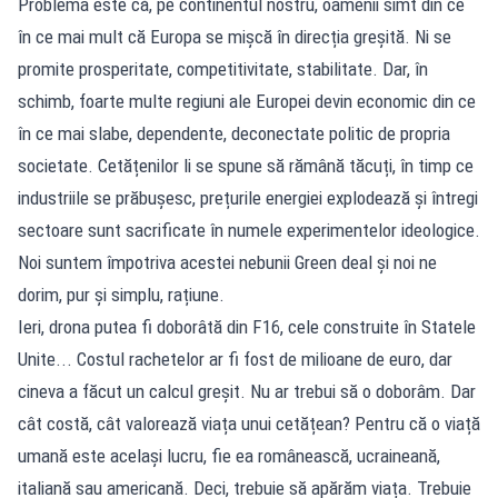
Problema este că, pe continentul nostru, oamenii simt din ce
în ce mai mult că Europa se mișcă în direcția greșită. Ni se
promite prosperitate, competitivitate, stabilitate. Dar, în
schimb, foarte multe regiuni ale Europei devin economic din ce
în ce mai slabe, dependente, deconectate politic de propria
societate. Cetățenilor li se spune să rămână tăcuți, în timp ce
industriile se prăbușesc, prețurile energiei explodează și întregi
sectoare sunt sacrificate în numele experimentelor ideologice.
Noi suntem împotriva acestei nebunii Green deal și noi ne
dorim, pur și simplu, rațiune.
Ieri, drona putea fi doborâtă din F16, cele construite în Statele
Unite... Costul rachetelor ar fi fost de milioane de euro, dar
cineva a făcut un calcul greșit. Nu ar trebui să o doborâm. Dar
cât costă, cât valorează viața unui cetățean? Pentru că o viață
umană este același lucru, fie ea românească, ucraineană,
italiană sau americană. Deci, trebuie să apărăm viața. Trebuie