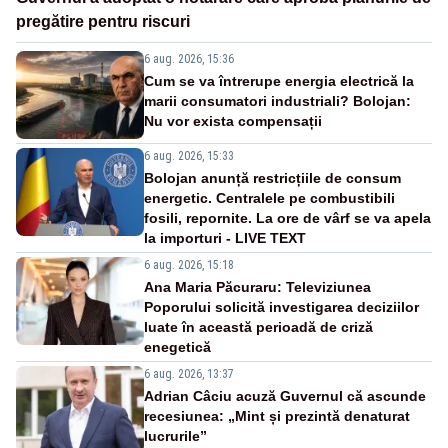
pregătire pentru riscuri
6 aug. 2026, 15:36
Cum se va întrerupe energia electrică la
marii consumatori industriali? Bolojan:
Nu vor exista compensații
6 aug. 2026, 15:33
Bolojan anunță restricțiile de consum
energetic. Centralele pe combustibili
fosili, repornite. La ore de vârf se va apela
la importuri - LIVE TEXT
6 aug. 2026, 15:18
Ana Maria Păcuraru: Televiziunea
Poporului solicită investigarea deciziilor
luate în această perioadă de criză
enegetică
6 aug. 2026, 13:37
Adrian Câciu acuză Guvernul că ascunde
recesiunea: „Mint și prezintă denaturat
lucrurile”