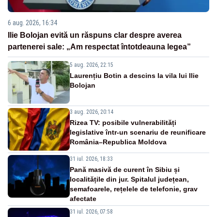
6 aug. 2026, 16:34
Ilie Bolojan evită un răspuns clar despre averea
partenerei sale: „Am respectat întotdeauna legea”
5 aug. 2026, 22:15
Laurențiu Botin a descins la vila lui Ilie
Bolojan
3 aug. 2026, 20:14
Rizea TV: posibile vulnerabilități
legislative într-un scenariu de reunificare
România–Republica Moldova
31 iul. 2026, 18:33
Pană masivă de curent în Sibiu și
localitățile din jur. Spitalul județean,
semafoarele, rețelele de telefonie, grav
afectate
31 iul. 2026, 07:58