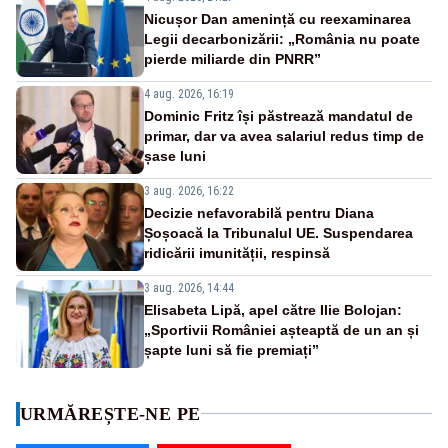
Nicușor Dan amenință cu reexaminarea
Legii decarbonizării: „România nu poate
pierde miliarde din PNRR”
4 aug. 2026, 16:19
Dominic Fritz își păstrează mandatul de
primar, dar va avea salariul redus timp de
șase luni
3 aug. 2026, 16:22
Decizie nefavorabilă pentru Diana
Șoșoacă la Tribunalul UE. Suspendarea
ridicării imunității, respinsă
3 aug. 2026, 14:44
Elisabeta Lipă, apel către Ilie Bolojan:
„Sportivii României așteaptă de un an și
șapte luni să fie premiați”
URMĂREȘTE-NE PE