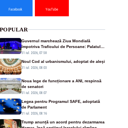
Facebook
YouTube
POPULAR
Guvernul marchează Ziua Mondială
împotriva Traficului de Persoane: Palatul
Victoria, iluminat în albastru
31 iul. 2026, 07:58
Noul Cod al urbanismului, adoptat de aleși
31 iul. 2026, 08:03
Noua lege de funcționare a ANI, respinsă
de senatori
31 iul. 2026, 08:07
Legea pentru Programul SAFE, adoptată
de Parlament
31 iul. 2026, 08:16
Trump anunță un acord pentru dezarmarea
Hamas, însă sprijinul Israelului rămâne