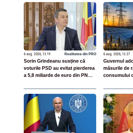
6 aug. 2026, 13:19
Realitatea din PRO
6 aug. 2026, 12:27
Sorin Grindeanu susține că
Guvernul ado
voturile PSD au evitat pierderea
măsurile de r
a 5,8 miliarde de euro din PNRR
consumului d
și au deschis accesul la 16,7
miliarde prin SAFE