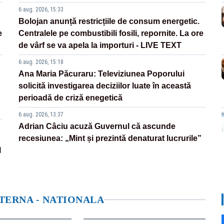
6 aug. 2026, 15:33
Bolojan anunță restricțiile de consum energetic.
e
Centralele pe combustibili fosili, repornite. La ore
de vârf se va apela la importuri - LIVE TEXT
6 aug. 2026, 15:18
Ana Maria Păcuraru: Televiziunea Poporului
solicită investigarea deciziilor luate în această
perioadă de criză enegetică
6 aug. 2026, 13:37
Adrian Câciu acuză Guvernul că ascunde
recesiunea: „Mint și prezintă denaturat lucrurile”
l
NTERNA - NATIONALA