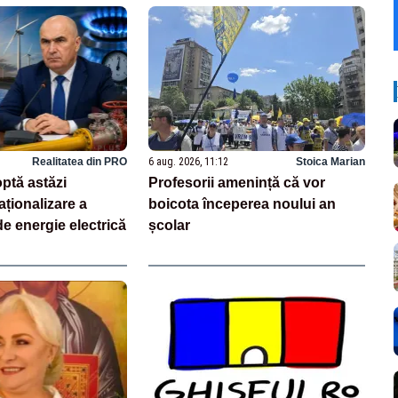
Realitatea din PRO
6 aug. 2026, 11:12
Stoica Marian
ptă astăzi
Profesorii amenință că vor
aționalizare a
boicota începerea noului an
e energie electrică
școlar