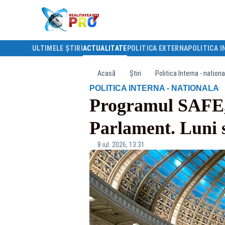
ULTIMELE ȘTIRI
ACTUALITATE
POLITICA EXTERNA
POLITICA I
Acasă
Știri
Politica Interna - nationa
·
POLITICA INTERNA - NATIONALA
Programul SAFE, 
Parlament. Luni 
8 iul. 2026, 13:31