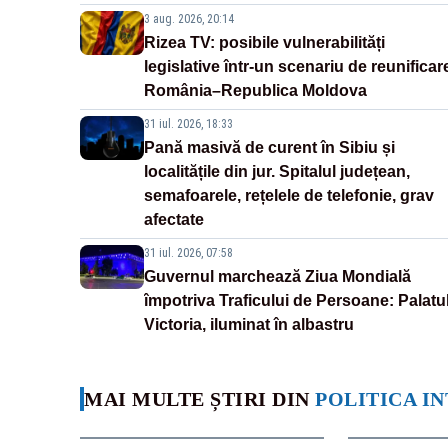
3 aug. 2026, 20:14
Rizea TV: posibile vulnerabilități
legislative într-un scenariu de reunificar
România–Republica Moldova
31 iul. 2026, 18:33
Pană masivă de curent în Sibiu și
localitățile din jur. Spitalul județean,
semafoarele, rețelele de telefonie, grav
afectate
31 iul. 2026, 07:58
Guvernul marchează Ziua Mondială
împotriva Traficului de Persoane: Palatu
Victoria, iluminat în albastru
MAI MULTE ȘTIRI DIN
POLITICA I