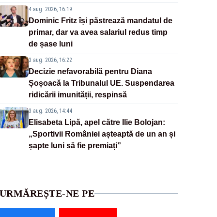
4 aug. 2026, 16:19
Dominic Fritz își păstrează mandatul de
primar, dar va avea salariul redus timp
de șase luni
3 aug. 2026, 16:22
Decizie nefavorabilă pentru Diana
Șoșoacă la Tribunalul UE. Suspendarea
ridicării imunității, respinsă
3 aug. 2026, 14:44
Elisabeta Lipă, apel către Ilie Bolojan:
„Sportivii României așteaptă de un an și
șapte luni să fie premiați”
URMĂREȘTE-NE PE