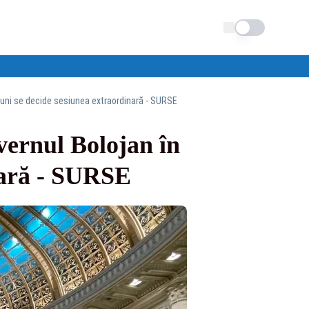
Schimba tema
Luni se decide sesiunea extraordinară - SURSE
ernul Bolojan în
nară - SURSE