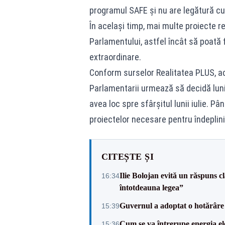
programul SAFE și nu are legătură cu 
În același timp, mai multe proiecte 
Parlamentului, astfel încât să poată f
extraordinare.
Conform surselor Realitatea PLUS, ace
Parlamentarii urmează să decidă luni
avea loc spre sfârșitul lunii iulie. Pâ
proiectelor necesare pentru îndeplini
CITEȘTE ȘI
Ilie Bolojan evită un răspuns c
16:34
întotdeauna legea”
Guvernul a adoptat o hotărâre 
15:39
Cum se va întrerupe energia el
15:36