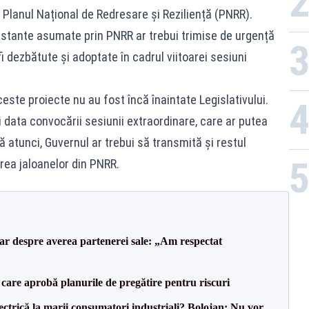
Planul Național de Redresare și Reziliență (PNRR).
restante asumate prin PNRR ar trebui trimise de urgență
i dezbătute și adoptate în cadrul viitoarei sesiuni
ste proiecte nu au fost încă înaintate Legislativului.
 data convocării sesiunii extraordinare, care ar putea
nă atunci, Guvernul ar trebui să transmită și restul
rea jaloanelor din PNRR.
lar despre averea partenerei sale: „Am respectat
care aprobă planurile de pregătire pentru riscuri
ectrică la marii consumatori industriali? Bolojan: Nu vor