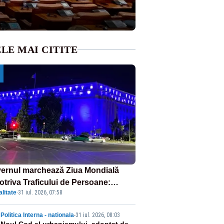
LE MAI CITITE
ernul marchează Ziua Mondială
otriva Traficului de Persoane:
litate
·
31 iul. 2026, 07:58
tul Victoria, iluminat în albastru
Politica Interna - nationala
-
31 iul. 2026, 08:03