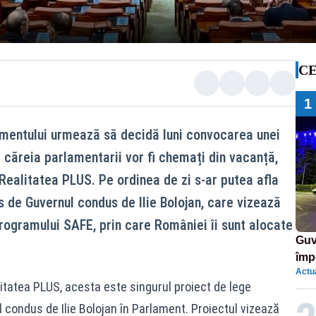
CE
1
amentului urmează să decidă luni convocarea unei
l căreia parlamentarii vor fi chemați din vacanță,
 Realitatea PLUS. Pe ordinea de zi s-ar putea afla
s de Guvernul condus de Ilie Bolojan, care vizează
ogramului SAFE, prin care României îi sunt alocate
Guv
împ
Actua
Pala
litatea PLUS, acesta este singurul proiect de lege
 condus de Ilie Bolojan în Parlament. Proiectul vizează