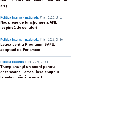
2
Noul Cod al urbanismului, adoptat de
aleși
3
Politica Interna - nationala
-
31 iul. 2026, 08:07
Noua lege de funcționare a ANI,
respinsă de senatori
4
Politica Interna - nationala
-
31 iul. 2026, 08:16
Legea pentru Programul SAFE,
adoptată de Parlament
5
Politica Externa
-
31 iul. 2026, 07:54
Trump anunță un acord pentru
dezarmarea Hamas, însă sprijinul
Israelului rămâne incert