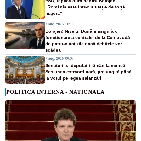
PSD, replică dură pentru Bolojan:
„România este într-o situație de forță
majoră”
7 aug. 2026, 10:51
Bolojan: Nivelul Dunării asigură o
funcționare a centralei de la Cernavodă
de patru-cinci zile dacă debitele vor
scădea
7 aug. 2026, 09:07
Senatorii și deputații rămân la muncă.
Sesiunea extraordinară, prelungită până
la votul pe legea salarizării
POLITICA INTERNA - NATIONALA