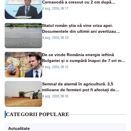
Cernavodă a crescut cu 2 cm după
intervenția de pe Brațul Bala
4 aug. 2026, 08:17
Statul român știa că vine criza apei.
Documentele din ultimii ani avertizau
asupra pericolului
4 aug. 2026, 08:20
De ce vinde România energie ieftină
Bulgariei și o cumpără înapoi de 7 ori mai
scump? Explicațiile unui fost ministru
4 aug. 2026, 08:33
Semnal de alarmă în agricultură. 3,5
milioane de fermieri pot fi afectați de
strategia pentru conservarea
4 aug. 2026, 08:03
biodiversității
CATEGORII POPULARE
Actualitate