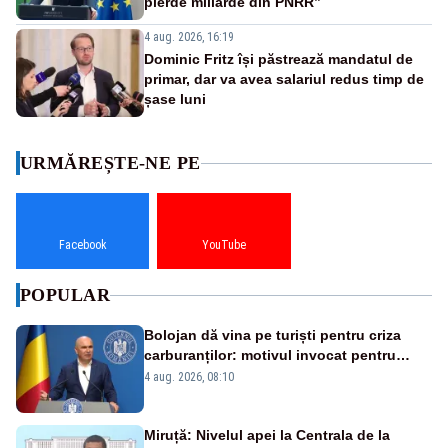
pierde miliarde din PNRR”
4 aug. 2026, 16:19
Dominic Fritz își păstrează mandatul de
primar, dar va avea salariul redus timp de
șase luni
URMĂREȘTE-NE PE
Facebook
YouTube
POPULAR
Bolojan dă vina pe turiști pentru criza
carburanților: motivul invocat pentru
scumpirile de la pompă
4 aug. 2026, 08:10
Miruță: Nivelul apei la Centrala de la