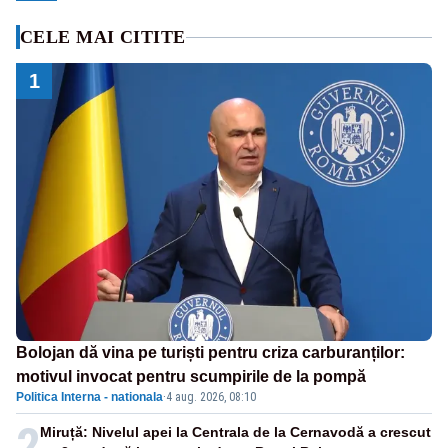
CELE MAI CITITE
1
Bolojan dă vina pe turiști pentru criza carburanților:
motivul invocat pentru scumpirile de la pompă
Politica Interna - nationala
·
4 aug. 2026, 08:10
2
Miruță: Nivelul apei la Centrala de la Cernavodă a crescut