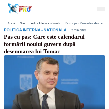
Acasă
Știri
Politica Interna - nationala
Pas cu pas: Care este calendarul formării noului guvern după desemnarea lui Tomac
·
POLITICA INTERNA - NATIONALA
2 min citire
Pas cu pas: Care este calendarul
formării noului guvern după
desemnarea lui Tomac