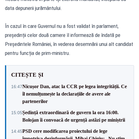
data depunerii jurământului.
În cazul în care Guvernul nu a fost validat în parlament,
președinții celor două camere îl informează de îndată pe
Președintele României, în vederea desemnării unui alt candidat
pentru funcția de prim-ministru.
CITEȘTE ȘI
Nicușor Dan, atac la CCR pe legea integrității. Ce
16:47
îl nemulțumește la declarațiile de avere ale
partenerilor
Ședință extraordinară de guvern la ora 16:00.
15:05
Bolojan îi convoacă de urgență astăzi pe miniștrii
PSD cere modificarea proiectului de lege
14:45
împotriva dezinformării. Mihai Ghigiu: „Nu știm