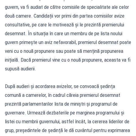
guvern, va fi audiat de către comisiile de specialitate ale celor
două camere. Candidații vor primi din partea comisiilor avize
consultative, pe care le motivează și le prezintă premierului
desemnat. În situația în care un membru de pe lista noului
guvern primește un aviz nefavorabil, premierul desemnat poate
veni cu o nouă propunere sau poate să mențină propunerea
inițială. Dacă premierul vine cu o nouă propunere, aceasta va fi
supusă audierii.
După audieri și acordarea avizelor, se convoacă ședința
comună a camerelor, în cadrul căreia premierul desemnat
prezintă parlamentarilor lista de miniștri și programul de
guvernare. Urmează dezbaterile pe marginea programului și
listei cu membrii guvernului, astfel încât, la cererea liderilor de
grup, președintele de ședință le dă cuvântul pentru exprimarea