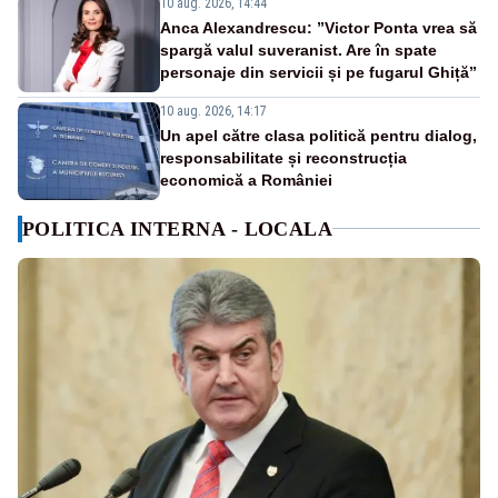
10 aug. 2026, 14:44
Anca Alexandrescu: ”Victor Ponta vrea să
spargă valul suveranist. Are în spate
personaje din servicii și pe fugarul Ghiță”
10 aug. 2026, 14:17
Un apel către clasa politică pentru dialog,
responsabilitate și reconstrucția
economică a României
POLITICA INTERNA - LOCALA