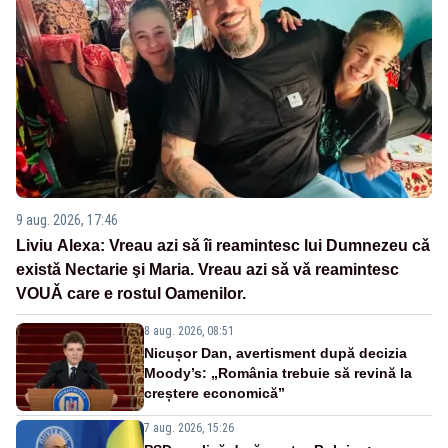
9 aug. 2026, 17:46
Liviu Alexa: Vreau azi sǎ îi reamintesc lui Dumnezeu cǎ
existǎ Nectarie şi Maria. Vreau azi sǎ vǎ reamintesc
VOUǍ care e rostul Oamenilor.
8 aug. 2026, 08:51
Nicușor Dan, avertisment după decizia
Moody’s: „România trebuie să revină la
creștere economică”
7 aug. 2026, 15:26