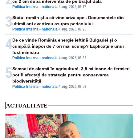
cu 2 cm după intervenția de pe Brațul Bala
Politica Interna - nationala
-
4 aug. 2026, 08:17
3
Statul român știa că vine criza apei. Documentele din
ultimii ani avertizau asupra pericolului
Politica Interna - nationala
-
4 aug. 2026, 08:20
4
De ce vinde România energie ieftină Bulgariei și o
cumpără înapoi de 7 ori mai scump? Explicațiile unui
fost ministru
Politica Interna - nationala
-
4 aug. 2026, 08:33
5
Semnal de alarmă în agricultură. 3,5 milioane de fermieri
pot fi afectați de strategia pentru conservarea
biodiversității
Politica Interna - nationala
-
4 aug. 2026, 08:03
ACTUALITATE