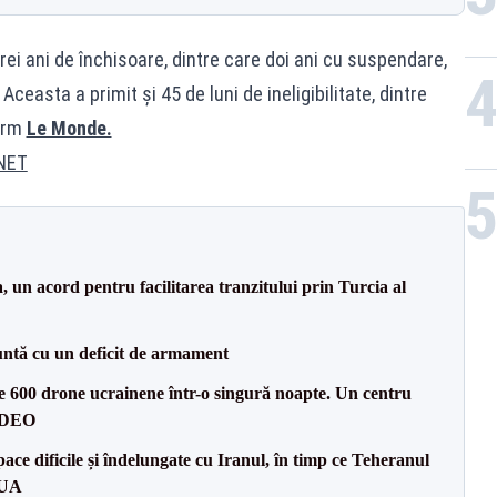
ei ani de închisoare, dintre care doi ani cu suspendare,
easta a primit și 45 de luni de ineligibilitate, dintre
form
Le Monde.
NET
un acord pentru facilitarea tranzitului prin Turcia al
ntă cu un deficit de armament
te 600 drone ucrainene într-o singură noapte. Un centru
VIDEO
ce dificile și îndelungate cu Iranul, în timp ce Teheranul
SUA