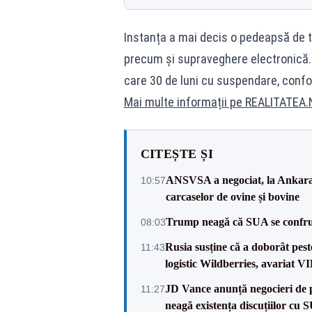
Instanța a mai decis o pedeapsă de tr
precum și supraveghere electronică. Ac
care 30 de luni cu suspendare, con
Mai multe informații pe
REALITATEA.
CITEȘTE ȘI
ANSVSA a negociat, la Ankara, 
10:57
carcaselor de ovine și bovine
Trump neagă că SUA se confru
08:03
Rusia susține că a doborât pes
11:43
logistic Wildberries, avariat 
JD Vance anunță negocieri de pa
11:27
neagă existența discuțiilor cu 