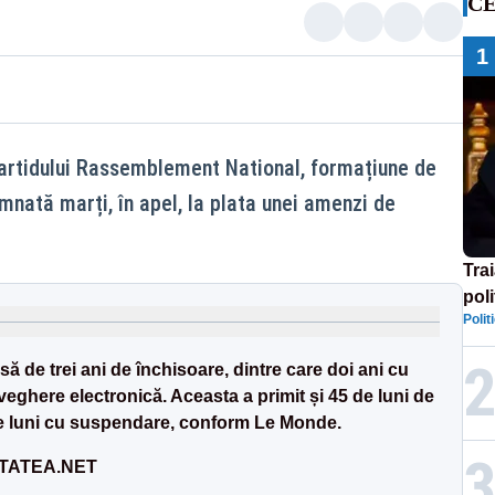
CE
1
partidului Rassemblement National, formațiune de
nată marți, în apel, la plata unei amenzi de
Tra
poli
Polit
înse
Rom
ă de trei ani de închisoare, dintre care doi ani cu
ghere electronică. Aceasta a primit și 45 de luni de
0 de luni cu suspendare, conform Le Monde.
LITATEA.NET