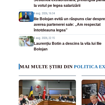
la votul pe legea salarizării
6 aug. 2026, 16:34
Ilie Bolojan evită un răspuns clar despre
averea partenerei sale: „Am respectat
întotdeauna legea”
5 aug. 2026, 22:15
Laurențiu Botin a descins la vila lui Ilie
Bolojan
MAI MULTE ȘTIRI DIN
POLITICA E