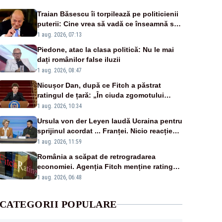
Traian Băsescu îi torpilează pe politicienii
puterii: Cine vrea să vadă ce înseamnă să
fii prost, se uită la România
1 aug. 2026, 07:13
Piedone, atac la clasa politică: Nu le mai
dați românilor false iluzii
1 aug. 2026, 08:47
Nicușor Dan, după ce Fitch a păstrat
ratingul de țară: „În ciuda zgomotului
politic, România funcționează”
1 aug. 2026, 10:34
Ursula von der Leyen laudă Ucraina pentru
sprijinul acordat ... Franței. Nicio reacție
privind ajutorul energetic promis României
1 aug. 2026, 11:59
România a scăpat de retrogradarea
economiei. Agenția Fitch menține ratingul
„BBB-” cu perspectivă negativă
1 aug. 2026, 06:48
CATEGORII POPULARE