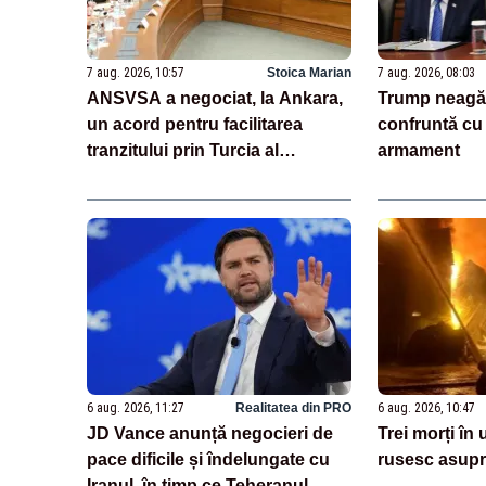
7 aug. 2026, 10:57
Stoica Marian
7 aug. 2026, 08:03
ANSVSA a negociat, la Ankara,
Trump neagă
un acord pentru facilitarea
confruntă cu 
tranzitului prin Turcia al
armament
carcaselor de ovine și bovine
6 aug. 2026, 11:27
Realitatea din PRO
6 aug. 2026, 10:47
JD Vance anunță negocieri de
Trei morți în
pace dificile și îndelungate cu
rusesc asupr
Iranul, în timp ce Teheranul