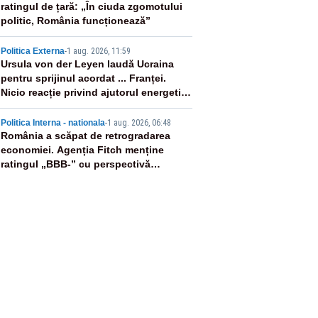
ratingul de țară: „În ciuda zgomotului
politic, România funcționează”
4
Politica Externa
-
1 aug. 2026, 11:59
Ursula von der Leyen laudă Ucraina
pentru sprijinul acordat ... Franței.
Nicio reacție privind ajutorul energetic
promis României
5
Politica Interna - nationala
-
1 aug. 2026, 06:48
România a scăpat de retrogradarea
economiei. Agenția Fitch menține
ratingul „BBB-” cu perspectivă
negativă