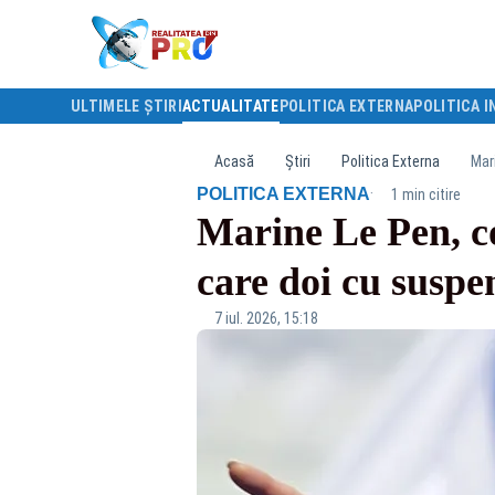
ULTIMELE ȘTIRI
ACTUALITATE
POLITICA EXTERNA
POLITICA I
Acasă
Știri
Politica Externa
Mar
·
POLITICA EXTERNA
1 min citire
Marine Le Pen, co
care doi cu suspe
7 iul. 2026, 15:18