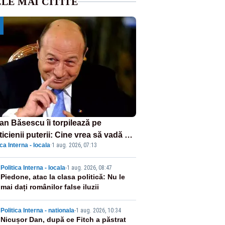
LE MAI CITITE
ian Băsescu îi torpilează pe
ticienii puterii: Cine vrea să vadă ce
ica Interna - locala
·
1 aug. 2026, 07:13
amnă să fii prost, se uită la
ânia
2
Politica Interna - locala
-
1 aug. 2026, 08:47
Piedone, atac la clasa politică: Nu le
mai dați românilor false iluzii
3
Politica Interna - nationala
-
1 aug. 2026, 10:34
Nicușor Dan, după ce Fitch a păstrat