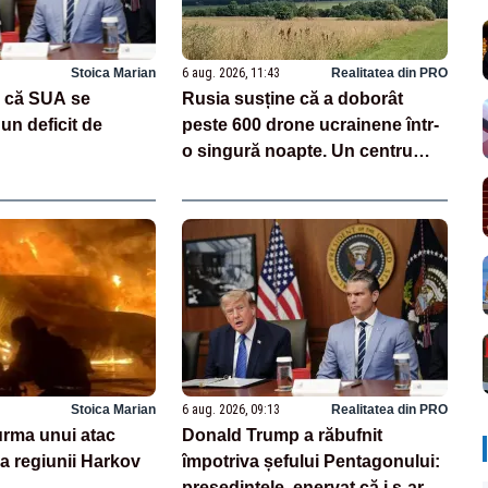
Stoica Marian
6 aug. 2026, 11:43
Realitatea din PRO
 că SUA se
Rusia susține că a doborât
un deficit de
peste 600 drone ucrainene într-
o singură noapte. Un centru
logistic Wildberries, avariat
VIDEO
Stoica Marian
6 aug. 2026, 09:13
Realitatea din PRO
 urma unui atac
Donald Trump a răbufnit
a regiunii Harkov
împotriva șefului Pentagonului:
președintele, enervat că i s-ar fi