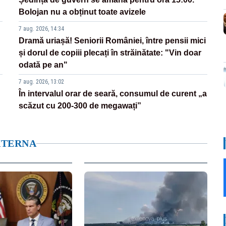
Bolojan nu a obținut toate avizele
7 aug. 2026, 14:34
Dramă uriașă! Seniorii României, între pensii mici
și dorul de copiii plecați în străinătate: "Vin doar
odată pe an"
7 aug. 2026, 13:02
În intervalul orar de seară, consumul de curent „a
scăzut cu 200-300 de megawați”
XTERNA