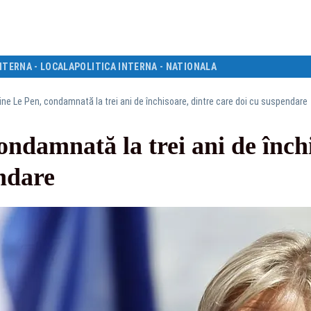
NTERNA - LOCALA
POLITICA INTERNA - NATIONALA
ine Le Pen, condamnată la trei ani de închisoare, dintre care doi cu suspendare
ndamnată la trei ani de închi
ndare