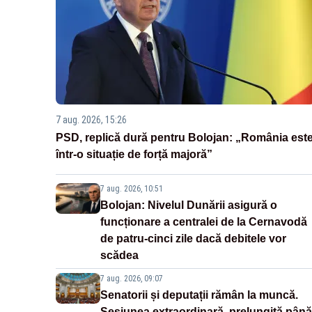
7 aug. 2026, 15:26
PSD, replică dură pentru Bolojan: „România est
într-o situație de forță majoră”
7 aug. 2026, 10:51
Bolojan: Nivelul Dunării asigură o
funcționare a centralei de la Cernavodă
de patru-cinci zile dacă debitele vor
scădea
7 aug. 2026, 09:07
Senatorii și deputații rămân la muncă.
Sesiunea extraordinară, prelungită până