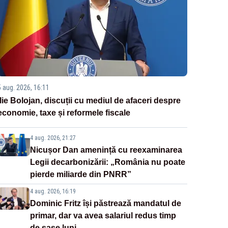
5 aug. 2026, 16:11
Ilie Bolojan, discuții cu mediul de afaceri despre
economie, taxe și reformele fiscale
4 aug. 2026, 21:27
Nicușor Dan amenință cu reexaminarea
Legii decarbonizării: „România nu poate
pierde miliarde din PNRR”
4 aug. 2026, 16:19
Dominic Fritz își păstrează mandatul de
primar, dar va avea salariul redus timp
de șase luni