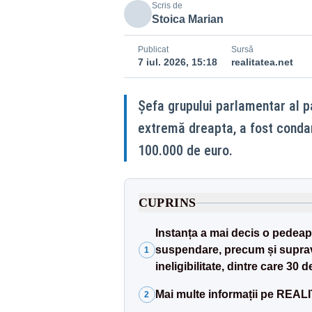
Scris de
Stoica Marian
Publicat
Sursă
7 iul. 2026, 15:18
realitatea.net
Șefa grupului parlamentar al 
extremă dreapta, a fost condam
100.000 de euro.
CUPRINS
Instanța a mai decis o pedeaps
suspendare, precum și suprave
1
ineligibilitate, dintre care 3
Mai multe informații pe REA
2