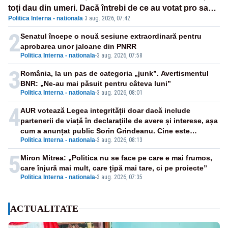
toți dau din umeri. Dacă întrebi de ce au votat pro sau
Politica Interna - nationala
·
3 aug. 2026, 07:42
contra, o să zică: păi vrei să sară ăștia pe noi
2
Senatul începe o nouă sesiune extraordinară pentru
aprobarea unor jaloane din PNRR
Politica Interna - nationala
-
3 aug. 2026, 07:58
3
România, la un pas de categoria „junk”. Avertismentul
BNR: „Ne-au mai păsuit pentru câteva luni”
Politica Interna - nationala
-
3 aug. 2026, 08:01
4
AUR votează Legea integrității doar dacă include
partenerii de viață în declarațiile de avere și interese, așa
cum a anunțat public Sorin Grindeanu. Cine este
Politica Interna - nationala
-
3 aug. 2026, 08:13
incompatibil sau în conflict de interese trebuie să plece
din funcție: fără excepții!
5
Miron Mitrea: „Politica nu se face pe care e mai frumos,
care înjură mai mult, care țipă mai tare, ci pe proiecte”
Politica Interna - nationala
-
3 aug. 2026, 07:35
ACTUALITATE