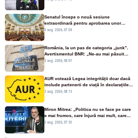
zică: păi vrei să sară ăștia pe noi
Senatul începe o nouă sesiune
extraordinară pentru aprobarea unor
jaloane din PNRR
3 aug. 2026, 07:58
România, la un pas de categoria „junk”.
Avertismentul BNR: „Ne-au mai păsuit
pentru câteva luni”
3 aug. 2026, 08:01
AUR votează Legea integrității doar dacă
include partenerii de viață în declarațiile
de avere și interese, așa cum a anunțat
3 aug. 2026, 08:13
public Sorin Grindeanu. Cine este
incompatibil sau în conflict de interese
trebuie să plece din funcție: fără excepții!
Miron Mitrea: „Politica nu se face pe care
e mai frumos, care înjură mai mult, care
țipă mai tare, ci pe proiecte”
3 aug. 2026, 07:35