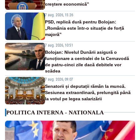
creștere economică”
7 aug. 2026, 15:26
PSD, replică dură pentru Bolojan:
„România este într-o situație de forță
majoră”
7 aug. 2026, 10:51
Bolojan: Nivelul Dunării asigură o
funcționare a centralei de la Cernavodă
de patru-cinci zile dacă debitele vor
scădea
7 aug. 2026, 09:07
Senatorii și deputații rămân la muncă.
Sesiunea extraordinară, prelungită până
la votul pe legea salarizării
POLITICA INTERNA - NATIONALA