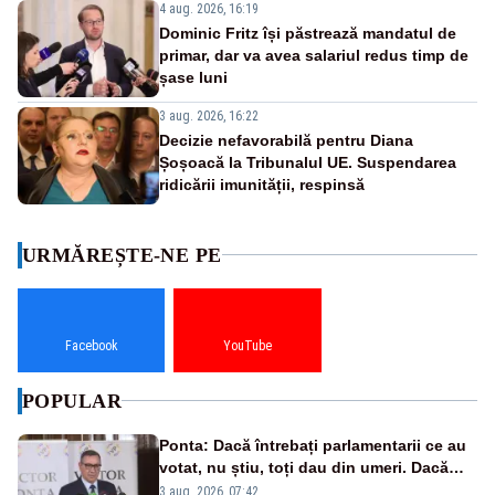
4 aug. 2026, 16:19
Dominic Fritz își păstrează mandatul de
primar, dar va avea salariul redus timp de
șase luni
3 aug. 2026, 16:22
Decizie nefavorabilă pentru Diana
Șoșoacă la Tribunalul UE. Suspendarea
ridicării imunității, respinsă
URMĂREȘTE-NE PE
Facebook
YouTube
POPULAR
Ponta: Dacă întrebați parlamentarii ce au
votat, nu știu, toți dau din umeri. Dacă
întrebi de ce au votat pro sau contra, o să
3 aug. 2026, 07:42