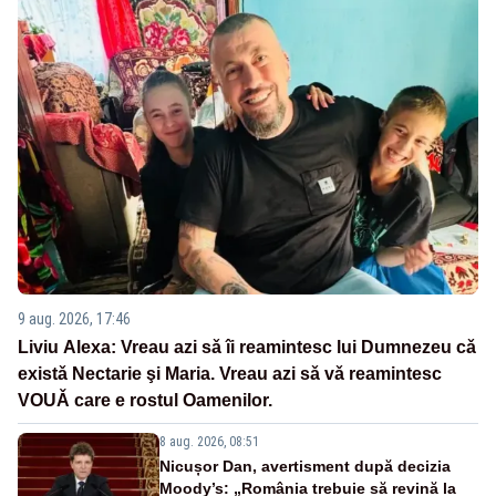
9 aug. 2026, 17:46
Liviu Alexa: Vreau azi sǎ îi reamintesc lui Dumnezeu cǎ
existǎ Nectarie şi Maria. Vreau azi sǎ vǎ reamintesc
VOUǍ care e rostul Oamenilor.
8 aug. 2026, 08:51
Nicușor Dan, avertisment după decizia
Moody’s: „România trebuie să revină la