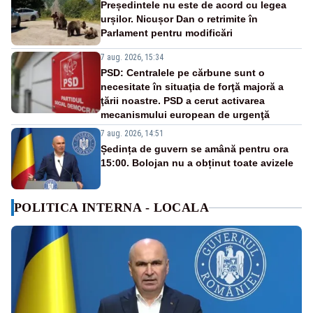
Președintele nu este de acord cu legea
urșilor. Nicușor Dan o retrimite în
Parlament pentru modificări
7 aug. 2026, 15:34
PSD: Centralele pe cărbune sunt o
necesitate în situaţia de forţă majoră a
ţării noastre. PSD a cerut activarea
mecanismului european de urgenţă
7 aug. 2026, 14:51
Ședința de guvern se amână pentru ora
15:00. Bolojan nu a obținut toate avizele
POLITICA INTERNA - LOCALA