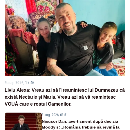
9 aug. 2026, 17:46
Liviu Alexa: Vreau azi sǎ îi reamintesc lui Dumnezeu cǎ
existǎ Nectarie şi Maria. Vreau azi sǎ vǎ reamintesc
VOUǍ care e rostul Oamenilor.
8 aug. 2026, 08:51
Nicușor Dan, avertisment după decizia
Moody’s: „România trebuie să revină la