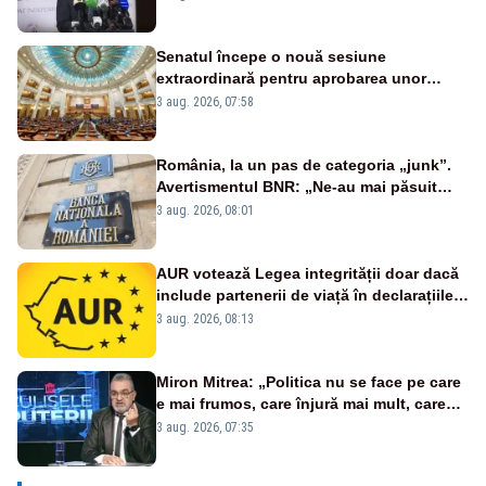
zică: păi vrei să sară ăștia pe noi
Senatul începe o nouă sesiune
extraordinară pentru aprobarea unor
jaloane din PNRR
3 aug. 2026, 07:58
România, la un pas de categoria „junk”.
Avertismentul BNR: „Ne-au mai păsuit
pentru câteva luni”
3 aug. 2026, 08:01
AUR votează Legea integrității doar dacă
include partenerii de viață în declarațiile
de avere și interese, așa cum a anunțat
3 aug. 2026, 08:13
public Sorin Grindeanu. Cine este
incompatibil sau în conflict de interese
trebuie să plece din funcție: fără excepții!
Miron Mitrea: „Politica nu se face pe care
e mai frumos, care înjură mai mult, care
țipă mai tare, ci pe proiecte”
3 aug. 2026, 07:35