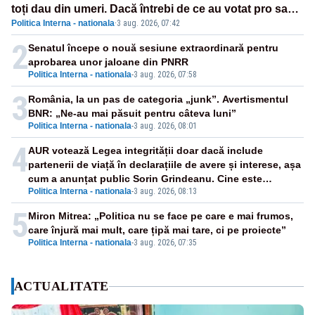
toți dau din umeri. Dacă întrebi de ce au votat pro sau
Politica Interna - nationala
·
3 aug. 2026, 07:42
contra, o să zică: păi vrei să sară ăștia pe noi
2
Senatul începe o nouă sesiune extraordinară pentru
aprobarea unor jaloane din PNRR
Politica Interna - nationala
-
3 aug. 2026, 07:58
3
România, la un pas de categoria „junk”. Avertismentul
BNR: „Ne-au mai păsuit pentru câteva luni”
Politica Interna - nationala
-
3 aug. 2026, 08:01
4
AUR votează Legea integrității doar dacă include
partenerii de viață în declarațiile de avere și interese, așa
cum a anunțat public Sorin Grindeanu. Cine este
Politica Interna - nationala
-
3 aug. 2026, 08:13
incompatibil sau în conflict de interese trebuie să plece
din funcție: fără excepții!
5
Miron Mitrea: „Politica nu se face pe care e mai frumos,
care înjură mai mult, care țipă mai tare, ci pe proiecte”
Politica Interna - nationala
-
3 aug. 2026, 07:35
ACTUALITATE