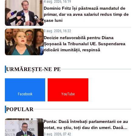
4 aug. 2026, 16:19
Dominic Fritz își păstrează mandatul de
primar, dar va avea salariul redus timp de
șase luni
3 aug. 2026, 16:22
Decizie nefavorabilă pentru Diana
Șoșoacă la Tribunalul UE. Suspendarea
ridicării imunității, respinsă
URMĂREȘTE-NE PE
Facebook
YouTube
POPULAR
Ponta: Dacă întrebați parlamentarii ce au
votat, nu știu, toți dau din umeri. Dacă
întrebi de ce au votat pro sau contra, o să
3 aug. 2026, 07:42