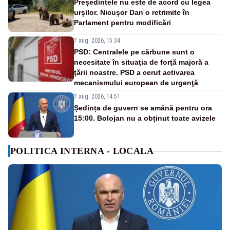
Președintele nu este de acord cu legea
urșilor. Nicușor Dan o retrimite în
Parlament pentru modificări
7 aug. 2026, 15:34
PSD: Centralele pe cărbune sunt o
necesitate în situaţia de forţă majoră a
ţării noastre. PSD a cerut activarea
mecanismului european de urgenţă
7 aug. 2026, 14:51
Ședința de guvern se amână pentru ora
15:00. Bolojan nu a obținut toate avizele
POLITICA INTERNA - LOCALA