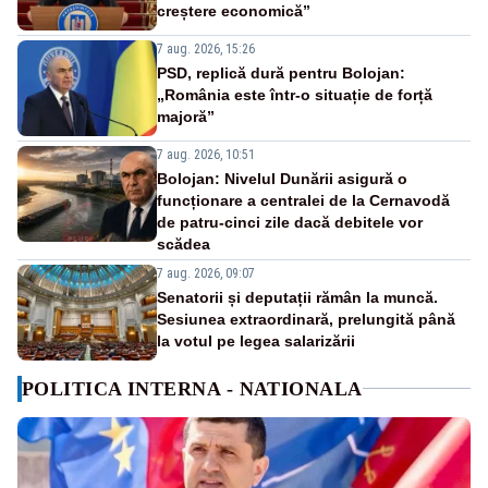
creștere economică”
7 aug. 2026, 15:26
PSD, replică dură pentru Bolojan:
„România este într-o situație de forță
majoră”
7 aug. 2026, 10:51
Bolojan: Nivelul Dunării asigură o
funcționare a centralei de la Cernavodă
de patru-cinci zile dacă debitele vor
scădea
7 aug. 2026, 09:07
Senatorii și deputații rămân la muncă.
Sesiunea extraordinară, prelungită până
la votul pe legea salarizării
POLITICA INTERNA - NATIONALA