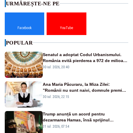
URMĂREȘTE-NE PE
Facebook
YouTube
POPULAR
Senatul a adoptat Codul Urbanismului.
România evită pierderea a 972 de milioane
de euro din PNRR
30 iul. 2026, 20:40
Ana Maria Păcuraru, la Miza Zilei:
”Românii nu sunt naivi, domnule premier
Bolojan”
30 iul. 2026, 22:15
Trump anunță un acord pentru
dezarmarea Hamas, însă sprijinul
Israelului rămâne incert
31 iul. 2026, 07:54