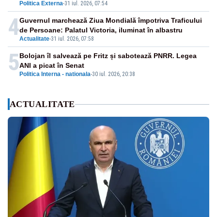
Politica Externa
-
31 iul. 2026, 07:54
4
Guvernul marchează Ziua Mondială împotriva Traficului
de Persoane: Palatul Victoria, iluminat în albastru
Actualitate
-
31 iul. 2026, 07:58
5
Bolojan îl salvează pe Fritz și sabotează PNRR. Legea
ANI a picat în Senat
Politica Interna - nationala
-
30 iul. 2026, 20:38
ACTUALITATE