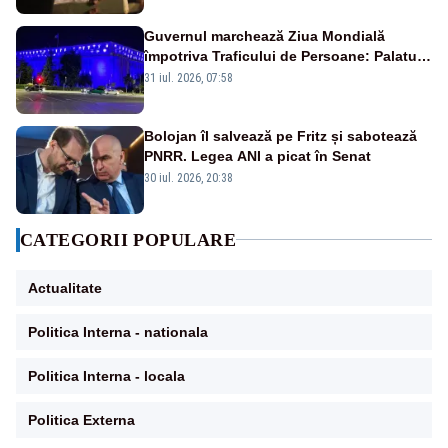
Guvernul marchează Ziua Mondială
împotriva Traficului de Persoane: Palatul
Victoria, iluminat în albastru
31 iul. 2026, 07:58
Bolojan îl salvează pe Fritz și sabotează
PNRR. Legea ANI a picat în Senat
30 iul. 2026, 20:38
CATEGORII POPULARE
Actualitate
Politica Interna - nationala
Politica Interna - locala
Politica Externa