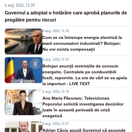
6 aug. 2026, 15:39
Guvernul a adoptat o hotărâre care aprobă planurile de
pregătire pentru riscuri
6 aug. 2026, 15:36
Cum se va întrerupe energia electrică la
marii consumatori industriali? Bolojan:
Nu vor exista compensații
6 aug. 2026, 15:33
Bolojan anunță restricțiile de consum
energetic. Centralele pe combustibili
fosili, repornite. La ore de vârf se va apela
la importuri - LIVE TEXT
6 aug. 2026, 15:18
Ana Maria Păcuraru: Televiziunea
Poporului solicită investigarea deciziilor
luate în această perioadă de criză
enegetică
6 aug. 2026, 13:37
Adrian Câciu acuză Guvernul că ascunde