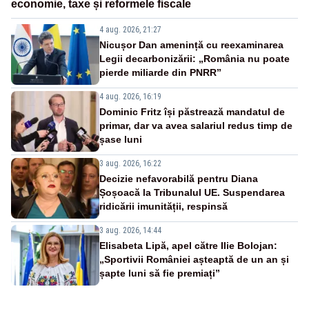
economie, taxe și reformele fiscale
4 aug. 2026, 21:27
Nicușor Dan amenință cu reexaminarea
Legii decarbonizării: „România nu poate
pierde miliarde din PNRR”
4 aug. 2026, 16:19
Dominic Fritz își păstrează mandatul de
primar, dar va avea salariul redus timp de
șase luni
3 aug. 2026, 16:22
Decizie nefavorabilă pentru Diana
Șoșoacă la Tribunalul UE. Suspendarea
ridicării imunității, respinsă
3 aug. 2026, 14:44
Elisabeta Lipă, apel către Ilie Bolojan:
„Sportivii României așteaptă de un an și
șapte luni să fie premiați”