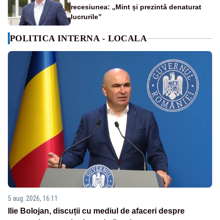
recesiunea: „Mint și prezintă denaturat
lucrurile”
POLITICA INTERNA - LOCALA
5 aug. 2026, 16:11
Ilie Bolojan, discuții cu mediul de afaceri despre