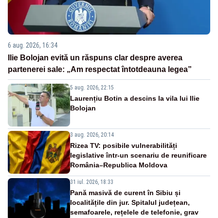
6 aug. 2026, 16:34
Ilie Bolojan evită un răspuns clar despre averea
partenerei sale: „Am respectat întotdeauna legea”
5 aug. 2026, 22:15
Laurențiu Botin a descins la vila lui Ilie
Bolojan
3 aug. 2026, 20:14
Rizea TV: posibile vulnerabilități
legislative într-un scenariu de reunificare
România–Republica Moldova
31 iul. 2026, 18:33
Pană masivă de curent în Sibiu și
localitățile din jur. Spitalul județean,
semafoarele, rețelele de telefonie, grav