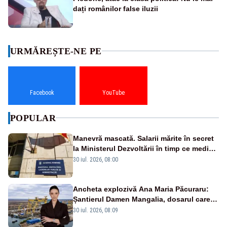
dați românilor false iluzii
URMĂREȘTE-NE PE
Facebook
YouTube
POPULAR
Manevră mascată. Salarii mărite în secret
la Ministerul Dezvoltării în timp ce medicii
ies în stradă
30 iul. 2026, 08:00
Ancheta explozivă Ana Maria Păcuraru:
Șantierul Damen Mangalia, dosarul care
scufundă apărarea României
30 iul. 2026, 08:09