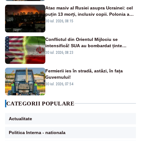
Atac masiv al Rusiei asupra Ucrainei: cel
puțin 13 morți, inclusiv copii. Polonia a
ridicat avioanele de vânătoare
30 iul. 2026, 08:15
Conflictul din Orientul Mijlociu se
intensifică! SUA au bombardat ținte
militare din Iran
30 iul. 2026, 08:23
Fermierii ies în stradă, astăzi, în fața
Guvernului!
30 iul. 2026, 07:54
CATEGORII POPULARE
Actualitate
Politica Interna - nationala