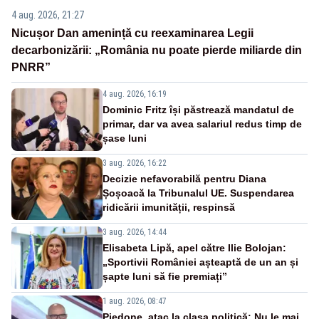
4 aug. 2026, 21:27
Nicușor Dan amenință cu reexaminarea Legii
decarbonizării: „România nu poate pierde miliarde din
PNRR”
4 aug. 2026, 16:19
Dominic Fritz își păstrează mandatul de
primar, dar va avea salariul redus timp de
șase luni
3 aug. 2026, 16:22
Decizie nefavorabilă pentru Diana
Șoșoacă la Tribunalul UE. Suspendarea
ridicării imunității, respinsă
3 aug. 2026, 14:44
Elisabeta Lipă, apel către Ilie Bolojan:
„Sportivii României așteaptă de un an și
șapte luni să fie premiați”
1 aug. 2026, 08:47
Piedone, atac la clasa politică: Nu le mai