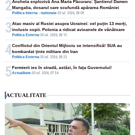
2
Ancheta explozivă Ana Maria Păcuraru: Șantierul Damen
Mangalia, dosarul care scufundă apărarea României
Politica Interna - nationala
-
30 iul. 2026, 08:09
3
Atac masiv al Rusiei asupra Ucrainei: cel puțin 13 morți,
inclusiv copii. Polonia a ridicat avioanele de vânătoare
Politica Externa
-
30 iul. 2026, 08:15
4
Conflictul din Orientul Mijlociu se intensifică! SUA au
bombardat ținte militare din Iran
Politica Externa
-
30 iul. 2026, 08:23
5
Fermierii ies în stradă, astăzi, în fața Guvernului!
Actualitate
-
30 iul. 2026, 07:54
ACTUALITATE