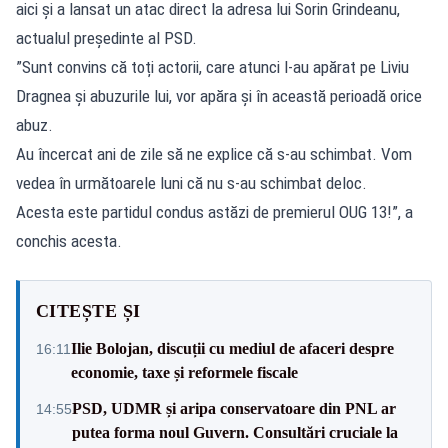
aici și a lansat un atac direct la adresa lui Sorin Grindeanu,
actualul președinte al PSD.
”Sunt convins că toți actorii, care atunci l-au apărat pe Liviu
Dragnea și abuzurile lui, vor apăra și în această perioadă orice
abuz.
Au încercat ani de zile să ne explice că s-au schimbat. Vom
vedea în următoarele luni că nu s-au schimbat deloc.
Acesta este partidul condus astăzi de premierul OUG 13!”, a
conchis acesta.
CITEȘTE ȘI
Ilie Bolojan, discuții cu mediul de afaceri despre
16:11
economie, taxe și reformele fiscale
PSD, UDMR și aripa conservatoare din PNL ar
14:55
putea forma noul Guvern. Consultări cruciale la