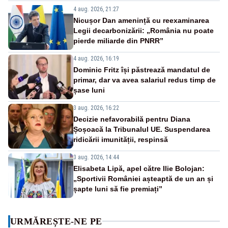
4 aug. 2026, 21:27
Nicușor Dan amenință cu reexaminarea
Legii decarbonizării: „România nu poate
pierde miliarde din PNRR”
4 aug. 2026, 16:19
Dominic Fritz își păstrează mandatul de
primar, dar va avea salariul redus timp de
șase luni
3 aug. 2026, 16:22
Decizie nefavorabilă pentru Diana
Șoșoacă la Tribunalul UE. Suspendarea
ridicării imunității, respinsă
3 aug. 2026, 14:44
Elisabeta Lipă, apel către Ilie Bolojan:
„Sportivii României așteaptă de un an și
șapte luni să fie premiați”
URMĂREȘTE-NE PE