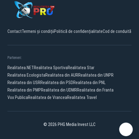
Contact
Termeni și condiții
Politică de confidențialitate
Cod de conduită
Parteneri:
Realitatea.NET
Realitatea Sportiva
Realitatea Star
Realitatea Ecologista
Realitatea din AUR
Realitatea din UNPR
Realitatea din USR
Realitatea din PSD
Realitatea din PNL
Realitatea din PMP
Realitatea din UDMR
Realitatea din Franta
Vox Publica
Realitatea de Vrancea
Realitatea Travel
© 2026 PHG Media Invest LLC
Facebook
YouTube