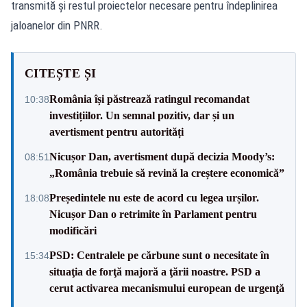
transmită și restul proiectelor necesare pentru îndeplinirea
jaloanelor din PNRR.
CITEȘTE ȘI
România își păstrează ratingul recomandat
10:38
investițiilor. Un semnal pozitiv, dar și un
avertisment pentru autorități
Nicușor Dan, avertisment după decizia Moody’s:
08:51
„România trebuie să revină la creștere economică”
Președintele nu este de acord cu legea urșilor.
18:08
Nicușor Dan o retrimite în Parlament pentru
modificări
PSD: Centralele pe cărbune sunt o necesitate în
15:34
situaţia de forţă majoră a ţării noastre. PSD a
cerut activarea mecanismului european de urgenţă