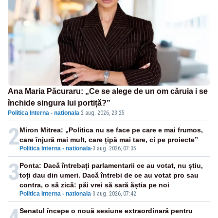
Ana Maria Păcuraru: „Ce se alege de un om căruia i se
închide singura lui portiță?”
Politica Interna - nationala
·
2 aug. 2026, 23:25
2
Miron Mitrea: „Politica nu se face pe care e mai frumos,
care înjură mai mult, care țipă mai tare, ci pe proiecte”
Politica Interna - nationala
-
3 aug. 2026, 07:35
3
Ponta: Dacă întrebați parlamentarii ce au votat, nu știu,
toți dau din umeri. Dacă întrebi de ce au votat pro sau
contra, o să zică: păi vrei să sară ăștia pe noi
Politica Interna - nationala
-
3 aug. 2026, 07:42
4
Senatul începe o nouă sesiune extraordinară pentru