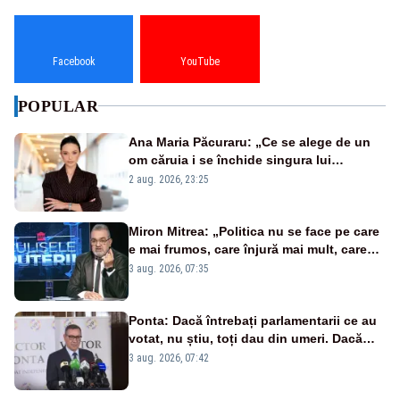
Facebook
YouTube
POPULAR
Ana Maria Păcuraru: „Ce se alege de un
om căruia i se închide singura lui
portiță?”
2 aug. 2026, 23:25
Miron Mitrea: „Politica nu se face pe care
e mai frumos, care înjură mai mult, care
țipă mai tare, ci pe proiecte”
3 aug. 2026, 07:35
Ponta: Dacă întrebați parlamentarii ce au
votat, nu știu, toți dau din umeri. Dacă
întrebi de ce au votat pro sau contra, o să
3 aug. 2026, 07:42
zică: păi vrei să sară ăștia pe noi