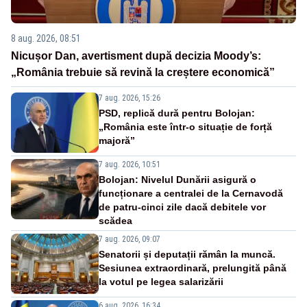
8 aug. 2026, 08:51
Nicușor Dan, avertisment după decizia Moody’s:
„România trebuie să revină la creștere economică”
7 aug. 2026, 15:26
PSD, replică dură pentru Bolojan:
„România este într-o situație de forță
majoră”
7 aug. 2026, 10:51
Bolojan: Nivelul Dunării asigură o
funcționare a centralei de la Cernavodă
de patru-cinci zile dacă debitele vor
scădea
7 aug. 2026, 09:07
Senatorii și deputații rămân la muncă.
Sesiunea extraordinară, prelungită până
la votul pe legea salarizării
6 aug. 2026, 16:34