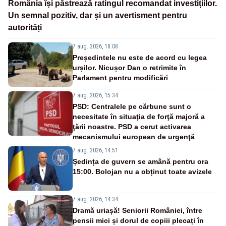
România își păstrează ratingul recomandat investițiilor.
Un semnal pozitiv, dar și un avertisment pentru
autorități
7 aug. 2026, 18:08
Președintele nu este de acord cu legea
urșilor. Nicușor Dan o retrimite în
Parlament pentru modificări
7 aug. 2026, 15:34
PSD: Centralele pe cărbune sunt o
necesitate în situaţia de forţă majoră a
ţării noastre. PSD a cerut activarea
mecanismului european de urgenţă
7 aug. 2026, 14:51
Ședința de guvern se amână pentru ora
15:00. Bolojan nu a obținut toate avizele
7 aug. 2026, 14:34
Dramă uriașă! Seniorii României, între
pensii mici și dorul de copiii plecați în