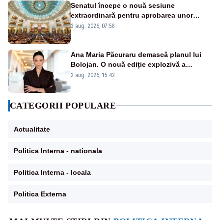
Senatul începe o nouă sesiune
extraordinară pentru aprobarea unor
jaloane din PNRR
3 aug. 2026, 07:58
Ana Maria Păcuraru demască planul lui
Bolojan. O nouă ediție explozivă a
emisiunii „Miza Zilei” la Realitatea PLUS
2 aug. 2026, 15:42
CATEGORII POPULARE
Actualitate
Politica Interna - nationala
Politica Interna - locala
Politica Externa