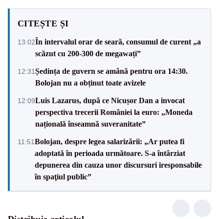
CITEȘTE ȘI
În intervalul orar de seară, consumul de curent „a
13:02
scăzut cu 200-300 de megawați”
Ședința de guvern se amână pentru ora 14:30.
12:31
Bolojan nu a obținut toate avizele
Luis Lazarus, după ce Nicușor Dan a invocat
12:09
perspectiva trecerii României la euro: „Moneda
națională înseamnă suveranitate”
Bolojan, despre legea salarizării: „Ar putea fi
11:51
adoptată în perioada următoare. S-a întârziat
depunerea din cauza unor discursuri iresponsabile
în spaţiul public”
Distribuie articolul