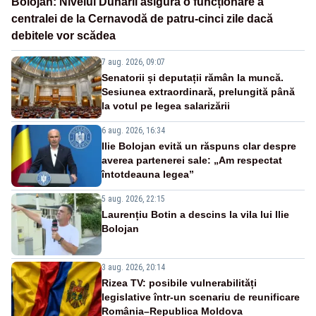
Bolojan: Nivelul Dunării asigură o funcționare a
centralei de la Cernavodă de patru-cinci zile dacă
debitele vor scădea
7 aug. 2026, 09:07
Senatorii și deputații rămân la muncă.
Sesiunea extraordinară, prelungită până
la votul pe legea salarizării
6 aug. 2026, 16:34
Ilie Bolojan evită un răspuns clar despre
averea partenerei sale: „Am respectat
întotdeauna legea”
5 aug. 2026, 22:15
Laurențiu Botin a descins la vila lui Ilie
Bolojan
3 aug. 2026, 20:14
Rizea TV: posibile vulnerabilități
legislative într-un scenariu de reunificare
România–Republica Moldova