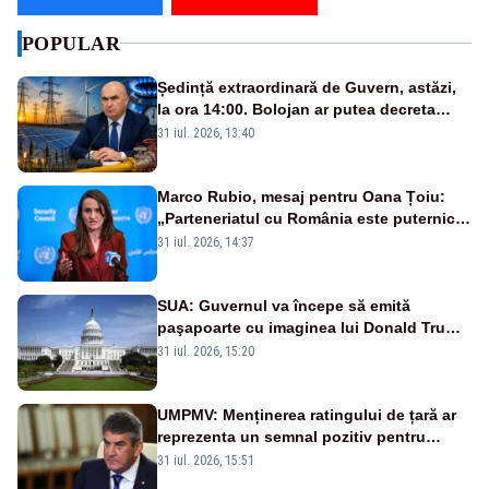
POPULAR
Ședință extraordinară de Guvern, astăzi,
la ora 14:00. Bolojan ar putea decreta
stare de urgență energetică
31 iul. 2026, 13:40
Marco Rubio, mesaj pentru Oana Țoiu:
„Parteneriatul cu România este puternic
și prețuit”
31 iul. 2026, 14:37
SUA: Guvernul va începe să emită
paşapoarte cu imaginea lui Donald Trump
începând cu 8 august
31 iul. 2026, 15:20
UMPMV: Menținerea ratingului de țară ar
reprezenta un semnal pozitiv pentru
România. Autoritățile trebuie să continue
31 iul. 2026, 15:51
consolidarea stabilității economice și