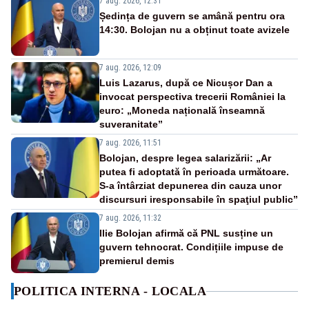
7 aug. 2026, 12:31
Ședința de guvern se amână pentru ora
14:30. Bolojan nu a obținut toate avizele
7 aug. 2026, 12:09
Luis Lazarus, după ce Nicușor Dan a
invocat perspectiva trecerii României la
euro: „Moneda națională înseamnă
suveranitate”
7 aug. 2026, 11:51
Bolojan, despre legea salarizării: „Ar
putea fi adoptată în perioada următoare.
S-a întârziat depunerea din cauza unor
discursuri iresponsabile în spaţiul public”
7 aug. 2026, 11:32
Ilie Bolojan afirmă că PNL susține un
guvern tehnocrat. Condițiile impuse de
premierul demis
POLITICA INTERNA - LOCALA