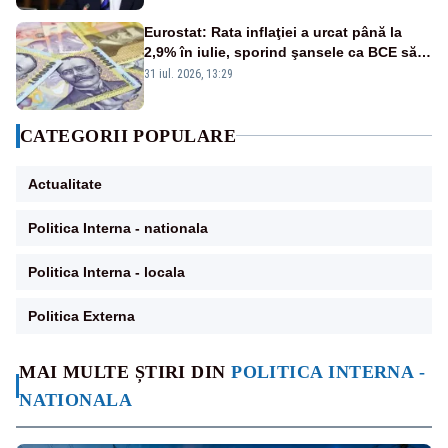
financiare
Eurostat: Rata inflaţiei a urcat până la
2,9% în iulie, sporind şansele ca BCE să
majoreze dobânda
31 iul. 2026, 13:29
CATEGORII POPULARE
Actualitate
Politica Interna - nationala
Politica Interna - locala
Politica Externa
MAI MULTE ȘTIRI DIN
POLITICA INTERNA -
NATIONALA