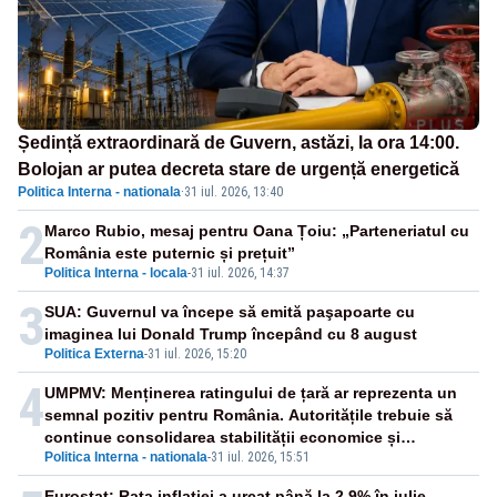
Ședință extraordinară de Guvern, astăzi, la ora 14:00.
Bolojan ar putea decreta stare de urgență energetică
Politica Interna - nationala
·
31 iul. 2026, 13:40
2
Marco Rubio, mesaj pentru Oana Țoiu: „Parteneriatul cu
România este puternic și prețuit”
Politica Interna - locala
-
31 iul. 2026, 14:37
3
SUA: Guvernul va începe să emită paşapoarte cu
imaginea lui Donald Trump începând cu 8 august
Politica Externa
-
31 iul. 2026, 15:20
4
UMPMV: Menținerea ratingului de țară ar reprezenta un
semnal pozitiv pentru România. Autoritățile trebuie să
continue consolidarea stabilității economice și
Politica Interna - nationala
-
31 iul. 2026, 15:51
financiare
Eurostat: Rata inflaţiei a urcat până la 2,9% în iulie,