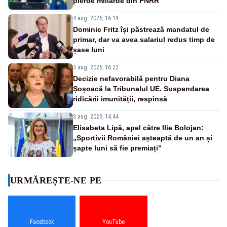
pierde miliarde din PNRR”
4 aug. 2026, 16:19
Dominic Fritz își păstrează mandatul de
primar, dar va avea salariul redus timp de
șase luni
3 aug. 2026, 16:22
Decizie nefavorabilă pentru Diana
Șoșoacă la Tribunalul UE. Suspendarea
ridicării imunității, respinsă
3 aug. 2026, 14:44
Elisabeta Lipă, apel către Ilie Bolojan:
„Sportivii României așteaptă de un an și
șapte luni să fie premiați”
URMĂREȘTE-NE PE
Facebook
YouTube