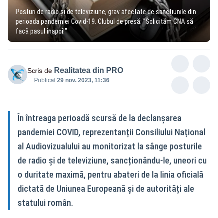
Posturi de radio și de televiziune, grav afectate de sancțiunile din
perioada pandemiei Covid-19. Clubul de presă: "Solicităm CNA să
facă pasul înapoi!"
Realitatea din PRO
Scris de
Publicat:
29 nov. 2023, 11:36
În întreaga perioadă scursă de la declanșarea
pandemiei COVID, reprezentanții Consiliului Național
al Audiovizualului au monitorizat la sânge posturile
de radio și de televiziune, sancționându-le, uneori cu
o duritate maximă, pentru abateri de la linia oficială
dictată de Uniunea Europeană și de autorități ale
statului român.