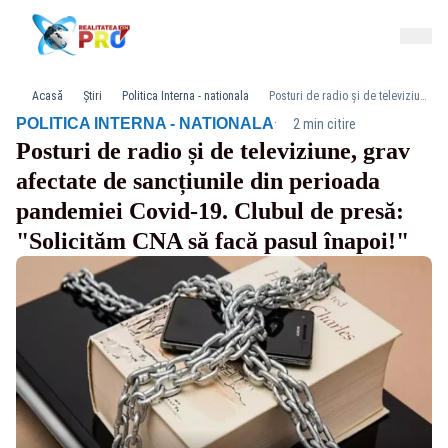
Acasă
Știri
Politica Interna - nationala
Posturi de radio și de televiziune, grav afectate de sancțiunile din perioada pandemiei Covid-19. Clubul de presă: "Solicităm CNA să facă pasul înapoi!"
·
POLITICA INTERNA - NATIONALA
2 min citire
Posturi de radio și de televiziune, grav
afectate de sancțiunile din perioada
pandemiei Covid-19. Clubul de presă:
"Solicităm CNA să facă pasul înapoi!"