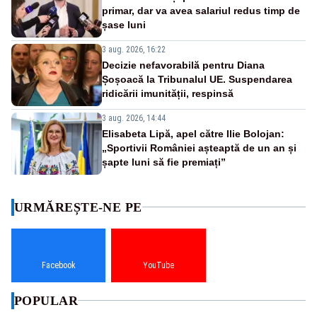
primar, dar va avea salariul redus timp de
șase luni
3 aug. 2026, 16:22
Decizie nefavorabilă pentru Diana
Șoșoacă la Tribunalul UE. Suspendarea
ridicării imunității, respinsă
3 aug. 2026, 14:44
Elisabeta Lipă, apel către Ilie Bolojan:
„Sportivii României așteaptă de un an și
șapte luni să fie premiați”
URMĂREȘTE-NE PE
Facebook
YouTube
POPULAR