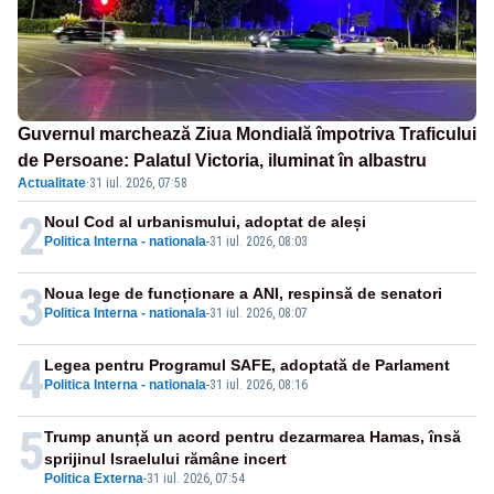
Guvernul marchează Ziua Mondială împotriva Traficului
de Persoane: Palatul Victoria, iluminat în albastru
Actualitate
·
31 iul. 2026, 07:58
2
Noul Cod al urbanismului, adoptat de aleși
Politica Interna - nationala
-
31 iul. 2026, 08:03
3
Noua lege de funcționare a ANI, respinsă de senatori
Politica Interna - nationala
-
31 iul. 2026, 08:07
4
Legea pentru Programul SAFE, adoptată de Parlament
Politica Interna - nationala
-
31 iul. 2026, 08:16
5
Trump anunță un acord pentru dezarmarea Hamas, însă
sprijinul Israelului rămâne incert
Politica Externa
-
31 iul. 2026, 07:54