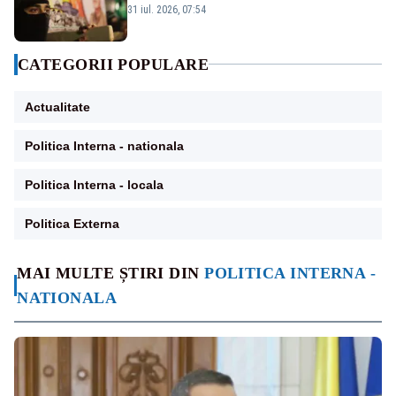
Israelului rămâne incert
31 iul. 2026, 07:54
CATEGORII POPULARE
Actualitate
Politica Interna - nationala
Politica Interna - locala
Politica Externa
MAI MULTE ȘTIRI DIN
POLITICA INTERNA -
NATIONALA