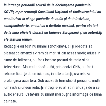
În întreaga perioadă scursă de la declanșarea pandemiei
COVID, reprezentanții Consiliului Național al Audiovizualului au
monitorizat la sânge posturile de radio și de televiziune,
sancționându-le, uneori cu o duritate maximă, pentru abateri
de la linia oficială dictată de Uniunea Europeană și de autorități
ale statului român.
Redacțiile au fost nu numai sancționate, ci și obligate să
plătească amenzi extrem de mari și, din acest motiv, aduse în
stare de faliment, au fost închise posturi de radio și de
televiziune. Mai mult decât atât, prin decizii CNA, au fost
retrase licențe de emisie sau, în alte situații, s-a refuzat
prelungirea acestora. Sub această formidabilă presiune, mulți
jurnaliști și uneori redacții întregi s-au aflat în situația de a se
autocenzura. Cetățenii au primit mai puțină informație de bună
calitate.