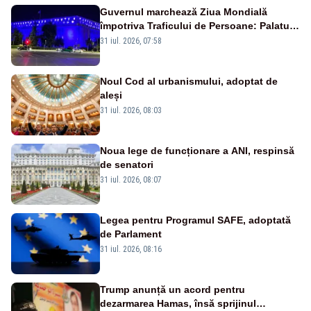
Guvernul marchează Ziua Mondială
împotriva Traficului de Persoane: Palatul
Victoria, iluminat în albastru
31 iul. 2026, 07:58
Noul Cod al urbanismului, adoptat de
aleși
31 iul. 2026, 08:03
Noua lege de funcționare a ANI, respinsă
de senatori
31 iul. 2026, 08:07
Legea pentru Programul SAFE, adoptată
de Parlament
31 iul. 2026, 08:16
Trump anunță un acord pentru
dezarmarea Hamas, însă sprijinul