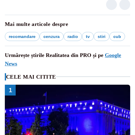
Mai multe articole despre
recomandare
cenzura
radio
tv
stiri
cub
Urmărește știrile Realitatea din PRO și pe
Google
News
CELE MAI CITITE
1