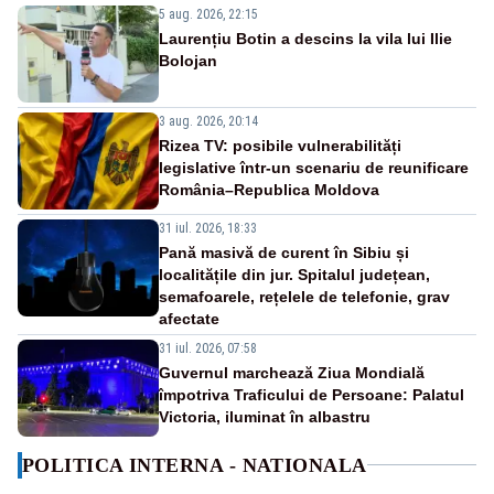
5 aug. 2026, 22:15
Laurențiu Botin a descins la vila lui Ilie
Bolojan
3 aug. 2026, 20:14
Rizea TV: posibile vulnerabilități
legislative într-un scenariu de reunificare
România–Republica Moldova
31 iul. 2026, 18:33
Pană masivă de curent în Sibiu și
localitățile din jur. Spitalul județean,
semafoarele, rețelele de telefonie, grav
afectate
31 iul. 2026, 07:58
Guvernul marchează Ziua Mondială
împotriva Traficului de Persoane: Palatul
Victoria, iluminat în albastru
POLITICA INTERNA - NATIONALA