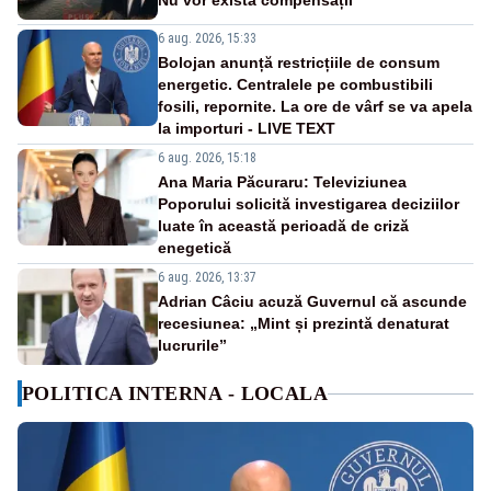
Nu vor exista compensații
6 aug. 2026, 15:33
Bolojan anunță restricțiile de consum
energetic. Centralele pe combustibili
fosili, repornite. La ore de vârf se va apela
la importuri - LIVE TEXT
6 aug. 2026, 15:18
Ana Maria Păcuraru: Televiziunea
Poporului solicită investigarea deciziilor
luate în această perioadă de criză
enegetică
6 aug. 2026, 13:37
Adrian Câciu acuză Guvernul că ascunde
recesiunea: „Mint și prezintă denaturat
lucrurile”
POLITICA INTERNA - LOCALA