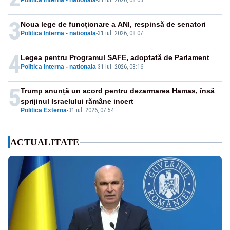
Politica Interna - nationala
-
31 iul. 2026, 08:03
3
Noua lege de funcționare a ANI, respinsă de senatori
Politica Interna - nationala
-
31 iul. 2026, 08:07
4
Legea pentru Programul SAFE, adoptată de Parlament
Politica Interna - nationala
-
31 iul. 2026, 08:16
5
Trump anunță un acord pentru dezarmarea Hamas, însă
sprijinul Israelului rămâne incert
Politica Externa
-
31 iul. 2026, 07:54
ACTUALITATE