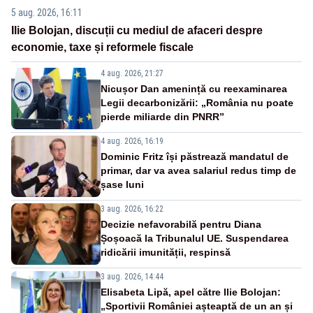
5 aug. 2026, 16:11
Ilie Bolojan, discuții cu mediul de afaceri despre
economie, taxe și reformele fiscale
4 aug. 2026, 21:27
Nicușor Dan amenință cu reexaminarea
Legii decarbonizării: „România nu poate
pierde miliarde din PNRR”
4 aug. 2026, 16:19
Dominic Fritz își păstrează mandatul de
primar, dar va avea salariul redus timp de
șase luni
3 aug. 2026, 16:22
Decizie nefavorabilă pentru Diana
Șoșoacă la Tribunalul UE. Suspendarea
ridicării imunității, respinsă
3 aug. 2026, 14:44
Elisabeta Lipă, apel către Ilie Bolojan:
„Sportivii României așteaptă de un an și