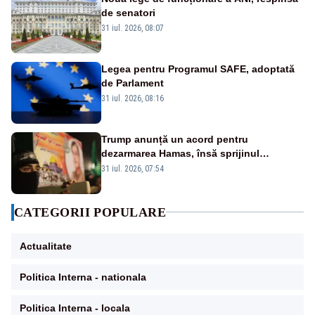
de senatori
31 iul. 2026, 08:07
Legea pentru Programul SAFE, adoptată
de Parlament
31 iul. 2026, 08:16
Trump anunță un acord pentru
dezarmarea Hamas, însă sprijinul
Israelului rămâne incert
31 iul. 2026, 07:54
CATEGORII POPULARE
Actualitate
Politica Interna - nationala
Politica Interna - locala