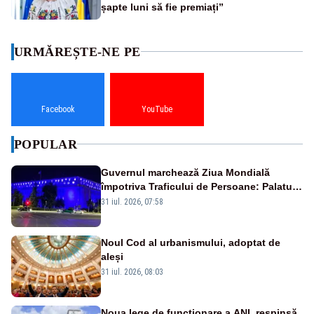
șapte luni să fie premiați”
URMĂREȘTE-NE PE
Facebook
YouTube
POPULAR
Guvernul marchează Ziua Mondială
împotriva Traficului de Persoane: Palatul
Victoria, iluminat în albastru
31 iul. 2026, 07:58
Noul Cod al urbanismului, adoptat de
aleși
31 iul. 2026, 08:03
Noua lege de funcționare a ANI, respinsă