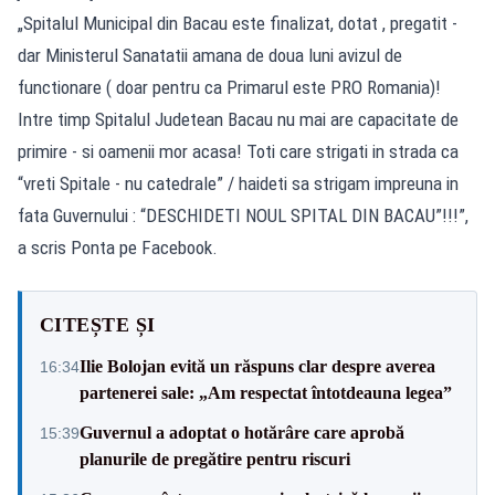
„Spitalul Municipal din Bacau este finalizat, dotat , pregatit -
dar Ministerul Sanatatii amana de doua luni avizul de
functionare ( doar pentru ca Primarul este PRO Romania)!
Intre timp Spitalul Judetean Bacau nu mai are capacitate de
primire - si oamenii mor acasa! Toti care strigati in strada ca
“vreti Spitale - nu catedrale” / haideti sa strigam impreuna in
fata Guvernului : “DESCHIDETI NOUL SPITAL DIN BACAU”!!!”,
a scris Ponta pe Facebook.
CITEȘTE ȘI
Ilie Bolojan evită un răspuns clar despre averea
16:34
partenerei sale: „Am respectat întotdeauna legea”
Guvernul a adoptat o hotărâre care aprobă
15:39
planurile de pregătire pentru riscuri