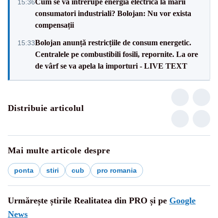
Cum se va întrerupe energia electrică la marii
15:36
consumatori industriali? Bolojan: Nu vor exista
compensații
Bolojan anunță restricțiile de consum energetic.
15:33
Centralele pe combustibili fosili, repornite. La ore
de vârf se va apela la importuri - LIVE TEXT
Distribuie articolul
Mai multe articole despre
ponta
stiri
cub
pro romania
Urmărește știrile Realitatea din PRO și pe
Google
News