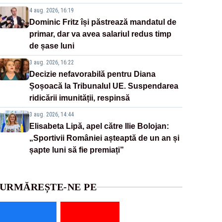
4 aug. 2026, 16:19
Dominic Fritz își păstrează mandatul de
primar, dar va avea salariul redus timp
de șase luni
3 aug. 2026, 16:22
Decizie nefavorabilă pentru Diana
Șoșoacă la Tribunalul UE. Suspendarea
ridicării imunității, respinsă
3 aug. 2026, 14:44
Elisabeta Lipă, apel către Ilie Bolojan:
„Sportivii României așteaptă de un an și
șapte luni să fie premiați”
URMĂREȘTE-NE PE