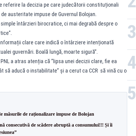
e referire la decizia pe care judecătorii constituționali
le de austeritate impuse de Guvernul Bolojan.
e simple întârzieri birocratice, ci mai degrabă despre o
tice”.
informații clare care indică o întârziere intenționată
ualei guvernări. Boală lungă, moarte sigură”.
L a atras atenția că ”lipsa unei decizii clare, fie ea
t să aducă o instabilitate” și a cerut ca CCR să vină cu o
de măsurile de raționalizare impuse de Bolojan
ă consecutivă de scădere abruptă a consumului!!! Și îi
esiunea”