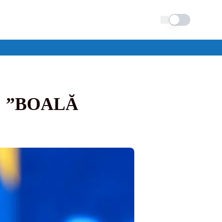
Schimba tema
: ”BOALĂ