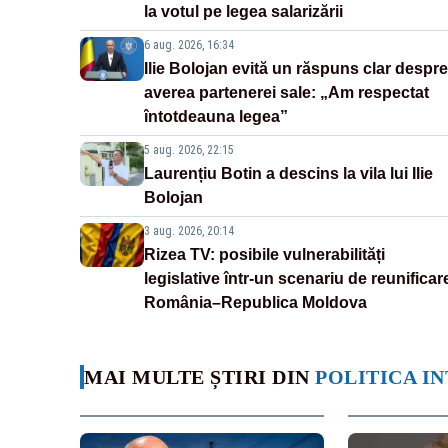
la votul pe legea salarizării
6 aug. 2026, 16:34
Ilie Bolojan evită un răspuns clar despre
averea partenerei sale: „Am respectat
întotdeauna legea”
5 aug. 2026, 22:15
Laurențiu Botin a descins la vila lui Ilie
Bolojan
3 aug. 2026, 20:14
Rizea TV: posibile vulnerabilități
legislative într-un scenariu de reunificar
România–Republica Moldova
MAI MULTE ȘTIRI DIN
POLITICA I