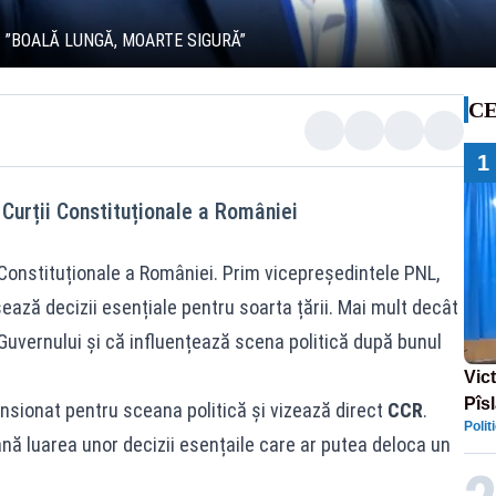
: ”BOALĂ LUNGĂ, MOARTE SIGURĂ”
CE
1
Curții Constituționale a României
 Constituționale a României. Prim vicepreședintele PNL,
ează decizii esențiale pentru soarta țării. Mai mult decât
 Guvernului și că influențează scena politică după bunul
Vic
Pîs
nsionat pentru sceana politică și vizează direct
CCR
.
Polit
USR
nă luarea unor decizii esențaile care ar putea deloca un