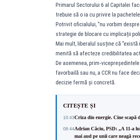
Primarul Sectorului 6 al Capitalei fac
trebuie să o ia cu privire la pachete
Potrivit oficialului, ”nu vorbim despr
strategie de blocare cu implicații poli
Mai mult, liberalul susține că ”există 
menită să afecteze credibilitatea act
De asemenea, prim-vicepreședintele PN
favorbailă sau nu, a CCR nu face decâ
decizie fermă și concretă.
CITEȘTE ȘI
Criza din energie. Cine scapă 
10:43
Adrian Câciu, PSD: „A 11-a lun
08:44
mai aud pe unii care neagă rec