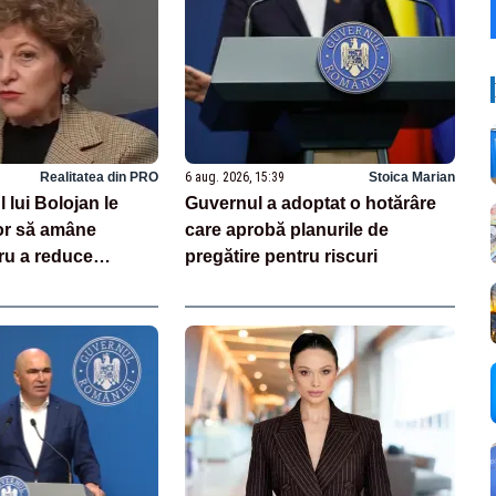
Realitatea din PRO
6 aug. 2026, 15:39
Stoica Marian
 lui Bolojan le
Guvernul a adoptat o hotărâre
or să amâne
care aprobă planurile de
ru a reduce
pregătire pentru riscuri
 energie