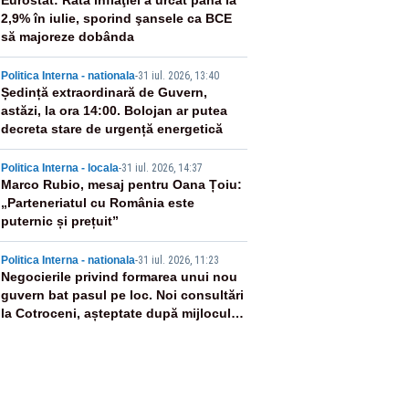
2
Eurostat: Rata inflaţiei a urcat până la
2,9% în iulie, sporind şansele ca BCE
să majoreze dobânda
3
Politica Interna - nationala
-
31 iul. 2026, 13:40
Ședință extraordinară de Guvern,
astăzi, la ora 14:00. Bolojan ar putea
decreta stare de urgență energetică
4
Politica Interna - locala
-
31 iul. 2026, 14:37
Marco Rubio, mesaj pentru Oana Țoiu:
„Parteneriatul cu România este
puternic și prețuit”
5
Politica Interna - nationala
-
31 iul. 2026, 11:23
Negocierile privind formarea unui nou
guvern bat pasul pe loc. Noi consultări
la Cotroceni, așteptate după mijlocul
lunii august -SURSE