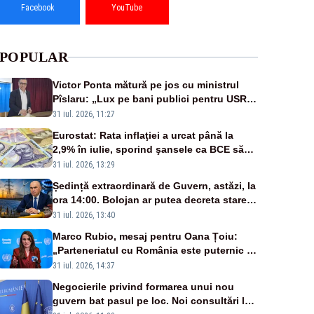
Facebook
YouTube
POPULAR
Victor Ponta mătură pe jos cu ministrul
Pîslaru: „Lux pe bani publici pentru USR-
iști”
31 iul. 2026, 11:27
Eurostat: Rata inflaţiei a urcat până la
2,9% în iulie, sporind şansele ca BCE să
majoreze dobânda
31 iul. 2026, 13:29
Ședință extraordinară de Guvern, astăzi, la
ora 14:00. Bolojan ar putea decreta stare
de urgență energetică
31 iul. 2026, 13:40
Marco Rubio, mesaj pentru Oana Țoiu:
„Parteneriatul cu România este puternic și
prețuit”
31 iul. 2026, 14:37
Negocierile privind formarea unui nou
guvern bat pasul pe loc. Noi consultări la