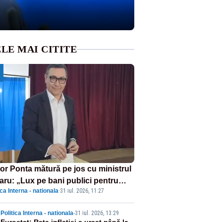
LE MAI CITITE
tor Ponta mătură pe jos cu ministrul
laru: „Lux pe bani publici pentru
ica Interna - nationala
·
31 iul. 2026, 11:27
-iști”
Politica Interna - nationala
-
31 iul. 2026, 13:29