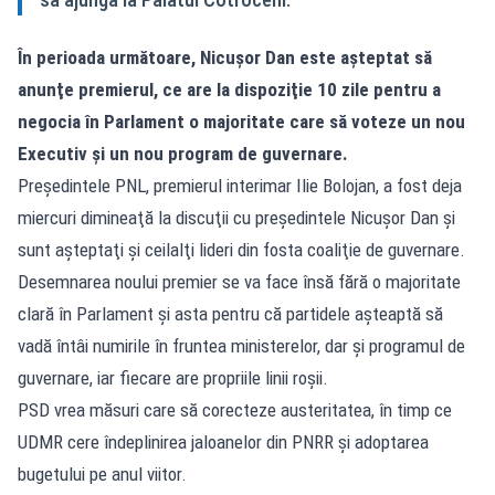
În perioada următoare, Nicușor Dan este aşteptat să
anunţe premierul, ce are la dispoziţie 10 zile pentru a
negocia în Parlament o majoritate care să voteze un nou
Executiv şi un nou program de guvernare.
Preşedintele PNL, premierul interimar Ilie Bolojan, a fost deja
miercuri dimineaţă la discuţii cu preşedintele Nicuşor Dan şi
sunt aşteptaţi şi ceilalţi lideri din fosta coaliţie de guvernare.
Desemnarea noului premier se va face însă fără o majoritate
clară în Parlament și asta pentru că partidele așteaptă să
vadă întâi numirile în fruntea ministerelor, dar și programul de
guvernare, iar fiecare are propriile linii roșii.
PSD vrea măsuri care să corecteze austeritatea, în timp ce
UDMR cere îndeplinirea jaloanelor din PNRR și adoptarea
bugetului pe anul viitor.