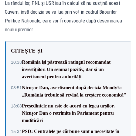
La rândul lor, PNL și USR iau în calcul să nu susțină acest
Guvern, însă decizia se va lua prin vot în cadrul Birourilor
Politice Naționale, care vor fi convocate după desemnarea
noului premier.
CITEȘTE ȘI
România își păstrează ratingul recomandat
10:38
investițiilor. Un semnal pozitiv, dar și un
avertisment pentru autorități
Nicușor Dan, avertisment după decizia Moody’s:
08:51
„România trebuie să revină la creștere economică”
Președintele nu este de acord cu legea urșilor.
18:08
Nicușor Dan o retrimite în Parlament pentru
modificări
PSD: Centralele pe cărbune sunt o necesitate în
15:34