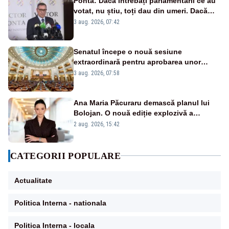
Ponta: Dacă întrebați parlamentarii ce au
votat, nu știu, toți dau din umeri. Dacă
întrebi de ce au votat pro sau contra, o să
3 aug. 2026, 07:42
zică: păi vrei să sară ăștia pe noi
Senatul începe o nouă sesiune
extraordinară pentru aprobarea unor
jaloane din PNRR
3 aug. 2026, 07:58
Ana Maria Păcuraru demască planul lui
Bolojan. O nouă ediție explozivă a
emisiunii „Miza Zilei” la Realitatea PLUS
2 aug. 2026, 15:42
CATEGORII POPULARE
Actualitate
Politica Interna - nationala
Politica Interna - locala