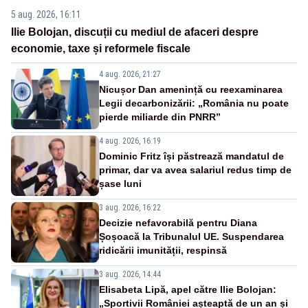
5 aug. 2026, 16:11
Ilie Bolojan, discuții cu mediul de afaceri despre
economie, taxe și reformele fiscale
4 aug. 2026, 21:27
Nicușor Dan amenință cu reexaminarea
Legii decarbonizării: „România nu poate
pierde miliarde din PNRR”
4 aug. 2026, 16:19
Dominic Fritz își păstrează mandatul de
primar, dar va avea salariul redus timp de
șase luni
3 aug. 2026, 16:22
Decizie nefavorabilă pentru Diana
Șoșoacă la Tribunalul UE. Suspendarea
ridicării imunității, respinsă
3 aug. 2026, 14:44
Elisabeta Lipă, apel către Ilie Bolojan:
„Sportivii României așteaptă de un an și