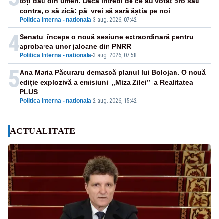
toți dau din umeri. Dacă întrebi de ce au votat pro sau
contra, o să zică: păi vrei să sară ăștia pe noi
Politica Interna - nationala
-
3 aug. 2026, 07:42
4
Senatul începe o nouă sesiune extraordinară pentru
aprobarea unor jaloane din PNRR
Politica Interna - nationala
-
3 aug. 2026, 07:58
5
Ana Maria Păcuraru demască planul lui Bolojan. O nouă
ediție explozivă a emisiunii „Miza Zilei” la Realitatea
PLUS
Politica Interna - nationala
-
2 aug. 2026, 15:42
ACTUALITATE