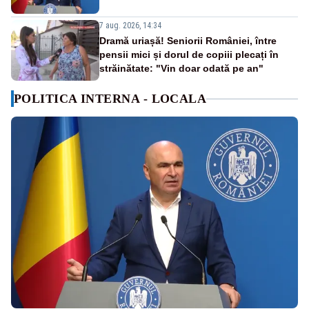
7 aug. 2026, 14:34
Dramă uriașă! Seniorii României, între
pensii mici și dorul de copiii plecați în
străinătate: "Vin doar odată pe an"
POLITICA INTERNA - LOCALA