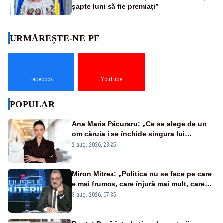
șapte luni să fie premiați”
URMĂREȘTE-NE PE
Facebook
YouTube
POPULAR
Ana Maria Păcuraru: „Ce se alege de un
om căruia i se închide singura lui
portiță?”
2 aug. 2026, 23:25
Miron Mitrea: „Politica nu se face pe care
e mai frumos, care înjură mai mult, care
țipă mai tare, ci pe proiecte”
3 aug. 2026, 07:35