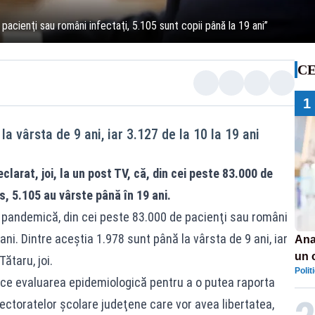
pacienţi sau români infectaţi, 5.105 sunt copii până la 19 ani”
CE
1
la vârsta de 9 ani, iar 3.127 de la 10 la 19 ani
clarat, joi, la un post TV, că, din cei peste 83.000 de
s, 5.105 au vârste până în 19 ani.
 pandemică, din cei peste 83.000 de pacienţi sau români
ani. Dintre aceştia 1.978 sunt până la vârsta de 9 ani, iar
Ana
un 
Tătaru, joi.
Polit
por
ce evaluarea epidemiologică pentru a o putea raporta
spectoratelor şcolare judeţene care vor avea libertatea,