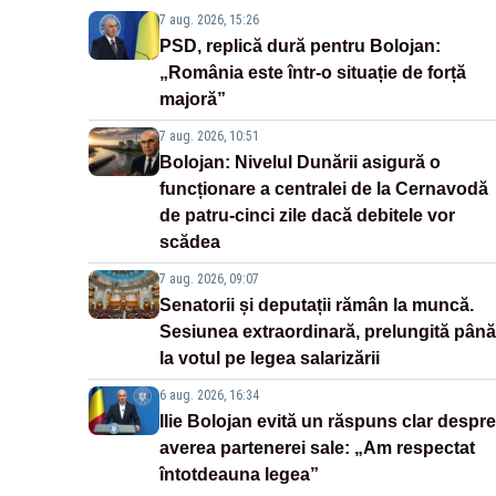
7 aug. 2026, 15:26
PSD, replică dură pentru Bolojan:
„România este într-o situație de forță
majoră”
7 aug. 2026, 10:51
Bolojan: Nivelul Dunării asigură o
funcționare a centralei de la Cernavodă
de patru-cinci zile dacă debitele vor
scădea
7 aug. 2026, 09:07
Senatorii și deputații rămân la muncă.
Sesiunea extraordinară, prelungită până
la votul pe legea salarizării
6 aug. 2026, 16:34
Ilie Bolojan evită un răspuns clar despre
averea partenerei sale: „Am respectat
întotdeauna legea”