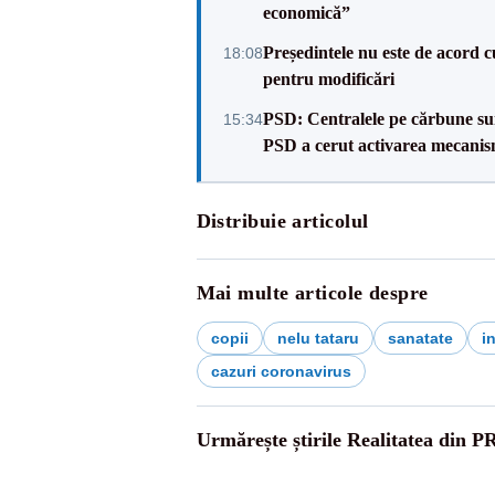
economică”
Președintele nu este de acord c
18:08
pentru modificări
PSD: Centralele pe cărbune sunt
15:34
PSD a cerut activarea mecanis
Distribuie articolul
Mai multe articole despre
copii
nelu tataru
sanatate
in
cazuri coronavirus
Urmărește știrile Realitatea din P