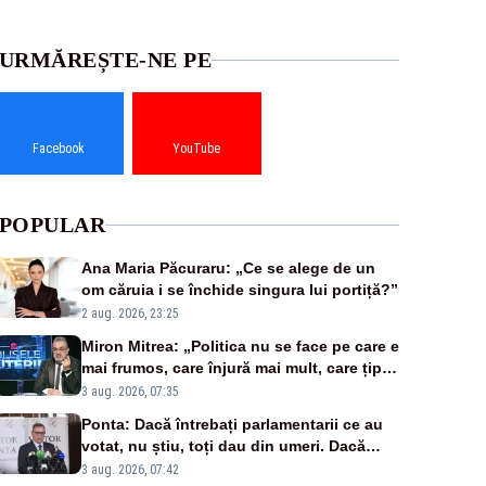
URMĂREȘTE-NE PE
Facebook
YouTube
POPULAR
Ana Maria Păcuraru: „Ce se alege de un
om căruia i se închide singura lui portiță?”
2 aug. 2026, 23:25
Miron Mitrea: „Politica nu se face pe care e
mai frumos, care înjură mai mult, care țipă
mai tare, ci pe proiecte”
3 aug. 2026, 07:35
Ponta: Dacă întrebați parlamentarii ce au
votat, nu știu, toți dau din umeri. Dacă
întrebi de ce au votat pro sau contra, o să
3 aug. 2026, 07:42