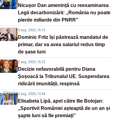
Nicușor Dan amenință cu reexaminarea
Legii decarbonizării: „România nu poate
pierde miliarde din PNRR”
4 aug. 2026, 16:19
Dominic Fritz își păstrează mandatul de
primar, dar va avea salariul redus timp
de șase luni
3 aug. 2026, 16:22
Decizie nefavorabilă pentru Diana
Șoșoacă la Tribunalul UE. Suspendarea
ridicării imunității, respinsă
3 aug. 2026, 14:44
Elisabeta Lipă, apel către Ilie Bolojan:
„Sportivii României așteaptă de un an și
șapte luni să fie premiați”