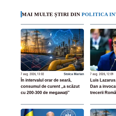
MAI MULTE ȘTIRI DIN
POLITICA I
7 aug. 2026, 13:02
Stoica Marian
7 aug. 2026, 12:09
În intervalul orar de seară,
Luis Lazarus
consumul de curent „a scăzut
Dan a invoca
cu 200-300 de megawați”
trecerii Româ
„Moneda naț
suveranitate