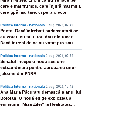
2
Miron Mitrea: „Politica nu se face pe
care e mai frumos, care înjură mai mult,
care țipă mai tare, ci pe proiecte”
3
Politica Interna - nationala
-
3 aug. 2026, 07:42
Ponta: Dacă întrebați parlamentarii ce
au votat, nu știu, toți dau din umeri.
Dacă întrebi de ce au votat pro sau
contra, o să zică: păi vrei să sară ăștia
4
pe noi
Politica Interna - nationala
-
3 aug. 2026, 07:58
Senatul începe o nouă sesiune
extraordinară pentru aprobarea unor
jaloane din PNRR
5
Politica Interna - nationala
-
2 aug. 2026, 15:42
Ana Maria Păcuraru demască planul lui
Bolojan. O nouă ediție explozivă a
emisiunii „Miza Zilei” la Realitatea
PLUS