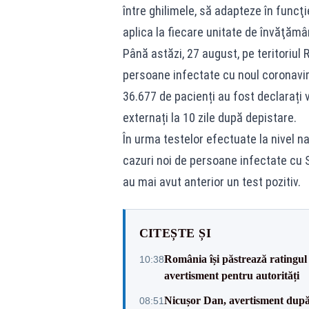
între ghilimele, să adapteze în funcţi
aplica la fiecare unitate de învăţămân
Până astăzi, 27 august, pe teritoriul
persoane infectate cu noul coronavir
36.677 de pacienți au fost declarați 
externați la 10 zile după depistare.
În urma testelor efectuate la nivel na
cazuri noi de persoane infectate cu S
au mai avut anterior un test pozitiv.
CITEȘTE ȘI
România își păstrează ratingul 
10:38
avertisment pentru autorități
Nicușor Dan, avertisment după 
08:51