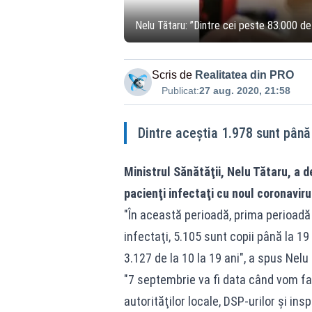
Nelu Tătaru: ”Dintre cei peste 83.000 de 
Scris de
Realitatea din PRO
Publicat:
27 aug. 2020, 21:58
Dintre aceştia 1.978 sunt până 
Ministrul Sănătăţii, Nelu Tătaru, a de
pacienţi infectaţi cu noul coronaviru
"În această perioadă, prima perioadă
infectaţi, 5.105 sunt copii până la 19 
3.127 de la 10 la 19 ani", a spus Nelu 
"7 septembrie va fi data când vom fa
autorităţilor locale, DSP-urilor şi in