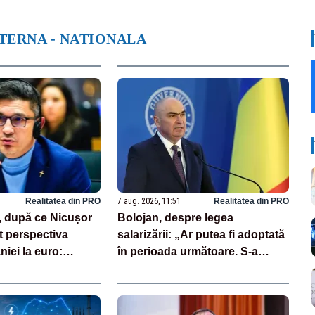
NTERNA - NATIONALA
Realitatea din PRO
7 aug. 2026, 11:51
Realitatea din PRO
, după ce Nicușor
Bolojan, despre legea
t perspectiva
salarizării: „Ar putea fi adoptată
niei la euro:
în perioada următoare. S-a
ională înseamnă
întârziat depunerea din cauza
”
unor discursuri iresponsabile în
spaţiul public”