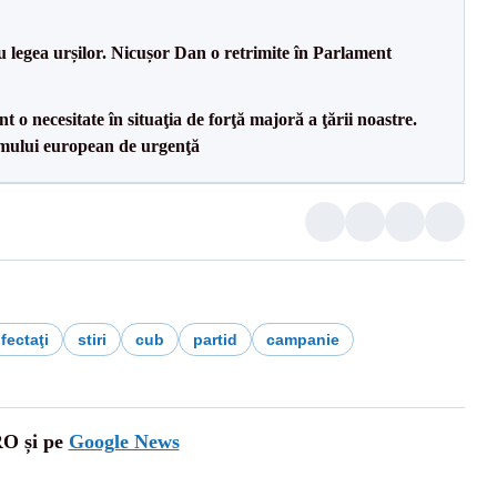
u legea urșilor. Nicușor Dan o retrimite în Parlament
 o necesitate în situaţia de forţă majoră a ţării noastre.
mului european de urgenţă
fectaţi
stiri
cub
partid
campanie
RO și pe
Google News