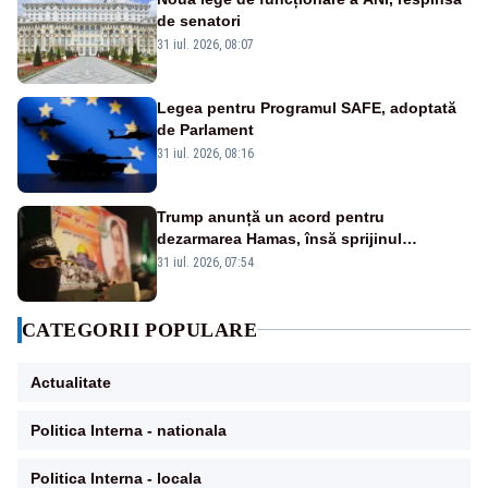
de senatori
31 iul. 2026, 08:07
Legea pentru Programul SAFE, adoptată
de Parlament
31 iul. 2026, 08:16
Trump anunță un acord pentru
dezarmarea Hamas, însă sprijinul
Israelului rămâne incert
31 iul. 2026, 07:54
CATEGORII POPULARE
Actualitate
Politica Interna - nationala
Politica Interna - locala