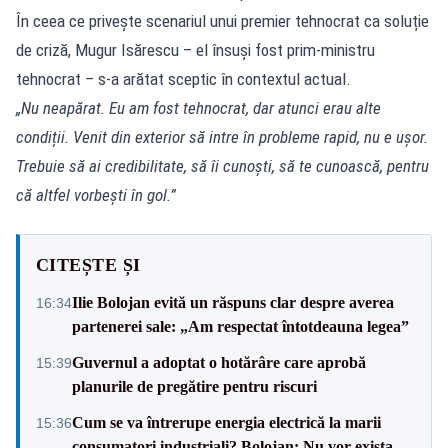
În ceea ce privește scenariul unui premier tehnocrat ca soluție
de criză, Mugur Isărescu – el însuși fost prim-ministru
tehnocrat – s-a arătat sceptic în contextul actual.
„Nu neapărat. Eu am fost tehnocrat, dar atunci erau alte
condiții. Venit din exterior să intre în probleme rapid, nu e ușor.
Trebuie să ai credibilitate, să îi cunoști, să te cunoască, pentru
că altfel vorbești în gol.”
CITEȘTE ȘI
Ilie Bolojan evită un răspuns clar despre averea
16:34
partenerei sale: „Am respectat întotdeauna legea”
Guvernul a adoptat o hotărâre care aprobă
15:39
planurile de pregătire pentru riscuri
Cum se va întrerupe energia electrică la marii
15:36
consumatori industriali? Bolojan: Nu vor exista