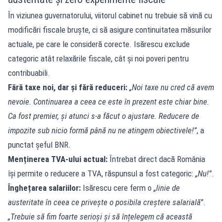
În viziunea guvernatorului, viitorul cabinet nu trebuie să vină cu
modificări fiscale bruște, ci să asigure continuitatea măsurilor
actuale, pe care le consideră corecte. Isărescu exclude
categoric atât relaxările fiscale, cât și noi poveri pentru
contribuabili.
Fără taxe noi, dar și fără reduceri:
„Noi taxe nu cred că avem
nevoie. Continuarea a ceea ce este în prezent este chiar bine.
Ca fost premier, și atunci s-a făcut o ajustare. Reducere de
impozite sub nicio formă până nu ne atingem obiectivele!”
, a
punctat șeful BNR.
Menținerea TVA-ului actual:
Întrebat direct dacă România
își permite o reducere a TVA, răspunsul a fost categoric:
„Nu!”
.
Înghețarea salariilor:
Isărescu cere ferm o
„linie de
austeritate în ceea ce privește o posibila creștere salarială”
.
„Trebuie să fim foarte serioși și să înțelegem că această