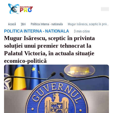
Acasă
Știri
Politica Interna - nationala
Mugur Isărescu, sceptic în privinta soluției unui premier tehnocrat la Palatul Victoria, în actuala situație ecomico-politică
·
POLITICA INTERNA - NATIONALA
3 min citire
Mugur Isărescu, sceptic în privinta
soluției unui premier tehnocrat la
Palatul Victoria, în actuala situație
ecomico-politică