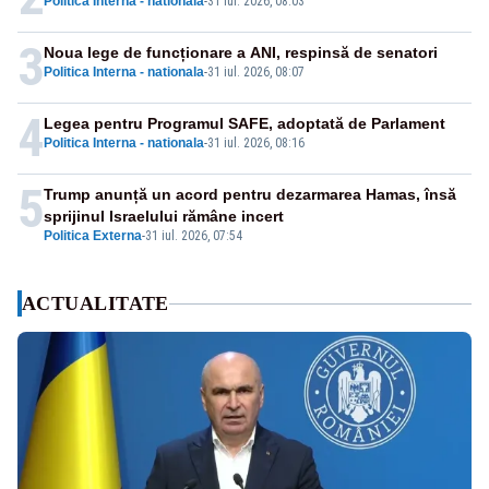
Politica Interna - nationala
-
31 iul. 2026, 08:03
3
Noua lege de funcționare a ANI, respinsă de senatori
Politica Interna - nationala
-
31 iul. 2026, 08:07
4
Legea pentru Programul SAFE, adoptată de Parlament
Politica Interna - nationala
-
31 iul. 2026, 08:16
5
Trump anunță un acord pentru dezarmarea Hamas, însă
sprijinul Israelului rămâne incert
Politica Externa
-
31 iul. 2026, 07:54
ACTUALITATE