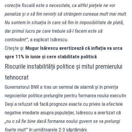
corecție fiscală este o necesitate, ca altfel piețele ne vor
penaliza și o să fim nevoiți să strângem cureaua mult mai mult.
Nu suntem în situația în care să fim în imposibilitate de plată,
dar primul lucru pe care trebuie să-l facem este să
continuăm!”
, a explicat Isărescu.
Citește și:
Mugur Isărescu avertizează că inflația va urca
spre 11% în iunie și cere stabilitate politică
Riscurile instabilității politice și mitul premierului
tehnocrat
Guvernatorul BNR a tras un semnal de alarmă și în privința
negocierilor politice prelungite pentru formarea noului executiv.
Deși a refuzat să facă prognoze exacte cu privire la efectele
negative imediate asupra populației, Isărescu a avertizat că
„nu o să fie bine dacă formarea noului guvern se va prelungi
foarte mult”
în următoarele 2-3 săptămâni.