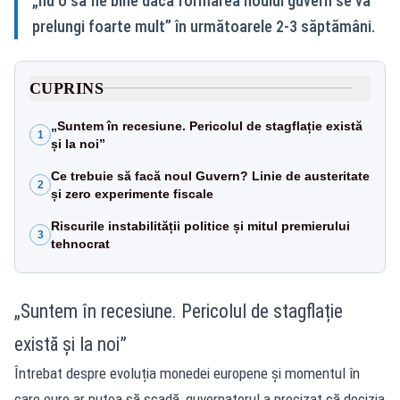
„nu o să fie bine dacă formarea noului guvern se va
prelungi foarte mult” în următoarele 2-3 săptămâni.
CUPRINS
„Suntem în recesiune. Pericolul de stagflație există
1
și la noi”
Ce trebuie să facă noul Guvern? Linie de austeritate
2
și zero experimente fiscale
Riscurile instabilității politice și mitul premierului
3
tehnocrat
„Suntem în recesiune. Pericolul de stagflație
există și la noi”
Întrebat despre evoluția monedei europene și momentul în
care euro ar putea să scadă, guvernatorul a precizat că decizia