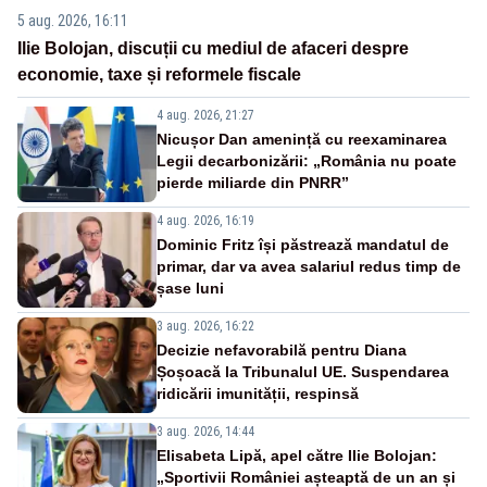
5 aug. 2026, 16:11
Ilie Bolojan, discuții cu mediul de afaceri despre
economie, taxe și reformele fiscale
4 aug. 2026, 21:27
Nicușor Dan amenință cu reexaminarea
Legii decarbonizării: „România nu poate
pierde miliarde din PNRR”
4 aug. 2026, 16:19
Dominic Fritz își păstrează mandatul de
primar, dar va avea salariul redus timp de
șase luni
3 aug. 2026, 16:22
Decizie nefavorabilă pentru Diana
Șoșoacă la Tribunalul UE. Suspendarea
ridicării imunității, respinsă
3 aug. 2026, 14:44
Elisabeta Lipă, apel către Ilie Bolojan:
„Sportivii României așteaptă de un an și