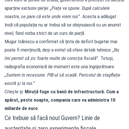
aparține exclusiv pieței:
„Piața va spune. După calculele
noastre, se pare că este unde vrem noi”
. Acesta a adăugat
însă că populația nu ar trebui să se obișnuiască cu un anumit
nivel, fiind vorba strict de un curs de piață.
Mugur Isărescu a confirmat că ținta de deficit bugetar mai
poate fi menținută, deși a evitat să ofere detalii tehnice:
„Nu
îmi permit să zic foarte multe de corecția fiscală”
. Totuși,
radiografia economică de moment este una îngrijorătoare:
„Suntem în recesiune. PIB-ul să scadă. Pericolul de stagflație
există și la noi.”
Citește și:
Miruță fuge cu banii de infrastructură. Cum a
apărut, peste noapte, compania care va administra 10
miliarde de euro
Ce trebuie să facă noul Guvern? Linie de
austeritate și zero experimente fiscale