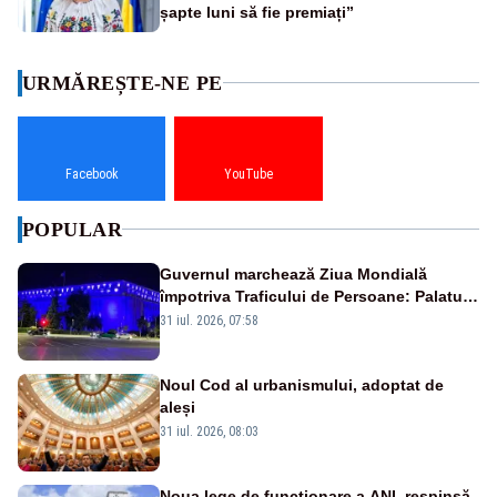
șapte luni să fie premiați”
URMĂREȘTE-NE PE
Facebook
YouTube
POPULAR
Guvernul marchează Ziua Mondială
împotriva Traficului de Persoane: Palatul
Victoria, iluminat în albastru
31 iul. 2026, 07:58
Noul Cod al urbanismului, adoptat de
aleși
31 iul. 2026, 08:03
Noua lege de funcționare a ANI, respinsă