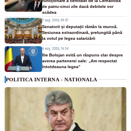
funcționare a centralei de la Cernavodă
de patru-cinci zile dacă debitele vor
scădea
7 aug. 2026, 09:07
Senatorii și deputații rămân la muncă.
Sesiunea extraordinară, prelungită până
la votul pe legea salarizării
6 aug. 2026, 16:34
Ilie Bolojan evită un răspuns clar despre
averea partenerei sale: „Am respectat
întotdeauna legea”
POLITICA INTERNA - NATIONALA