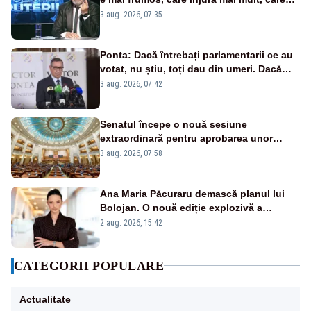
țipă mai tare, ci pe proiecte”
3 aug. 2026, 07:35
Ponta: Dacă întrebați parlamentarii ce au
votat, nu știu, toți dau din umeri. Dacă
întrebi de ce au votat pro sau contra, o să
3 aug. 2026, 07:42
zică: păi vrei să sară ăștia pe noi
Senatul începe o nouă sesiune
extraordinară pentru aprobarea unor
jaloane din PNRR
3 aug. 2026, 07:58
Ana Maria Păcuraru demască planul lui
Bolojan. O nouă ediție explozivă a
emisiunii „Miza Zilei” la Realitatea PLUS
2 aug. 2026, 15:42
CATEGORII POPULARE
Actualitate