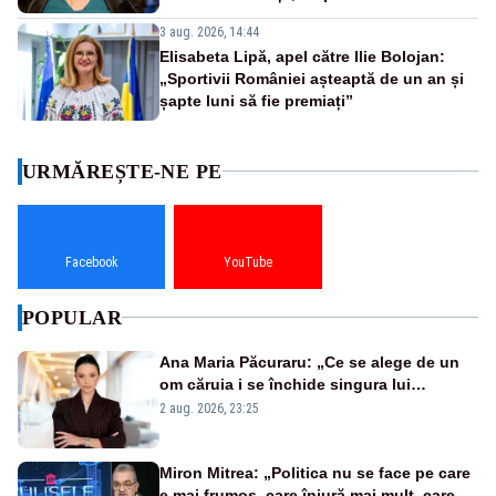
3 aug. 2026, 14:44
Elisabeta Lipă, apel către Ilie Bolojan:
„Sportivii României așteaptă de un an și
șapte luni să fie premiați”
URMĂREȘTE-NE PE
Facebook
YouTube
POPULAR
Ana Maria Păcuraru: „Ce se alege de un
om căruia i se închide singura lui
portiță?”
2 aug. 2026, 23:25
Miron Mitrea: „Politica nu se face pe care
e mai frumos, care înjură mai mult, care