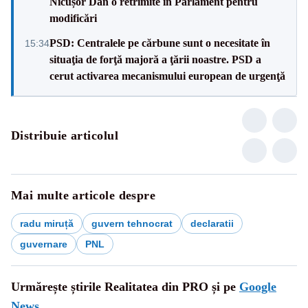
Nicușor Dan o retrimite în Parlament pentru
modificări
PSD: Centralele pe cărbune sunt o necesitate în
15:34
situaţia de forţă majoră a ţării noastre. PSD a
cerut activarea mecanismului european de urgenţă
Distribuie articolul
Mai multe articole despre
radu miruță
guvern tehnocrat
declaratii
guvernare
PNL
Urmărește știrile Realitatea din PRO și pe
Google
News