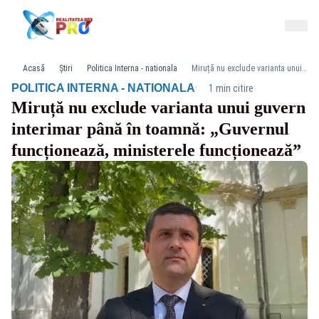
Acasă
Știri
Politica Interna - nationala
Miruță nu exclude varianta unui guvern interimar până în toamnă: „Guvernul funcționează, ministerele funcționează”
·
POLITICA INTERNA - NATIONALA
1 min citire
Miruță nu exclude varianta unui guvern
interimar până în toamnă: „Guvernul
funcționează, ministerele funcționează”