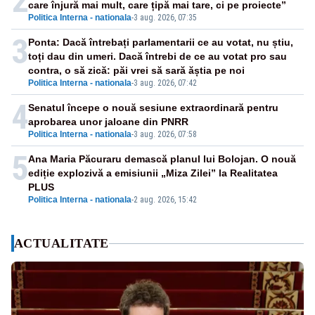
2
care înjură mai mult, care țipă mai tare, ci pe proiecte”
Politica Interna - nationala
-
3 aug. 2026, 07:35
3
Ponta: Dacă întrebați parlamentarii ce au votat, nu știu,
toți dau din umeri. Dacă întrebi de ce au votat pro sau
contra, o să zică: păi vrei să sară ăștia pe noi
Politica Interna - nationala
-
3 aug. 2026, 07:42
4
Senatul începe o nouă sesiune extraordinară pentru
aprobarea unor jaloane din PNRR
Politica Interna - nationala
-
3 aug. 2026, 07:58
5
Ana Maria Păcuraru demască planul lui Bolojan. O nouă
ediție explozivă a emisiunii „Miza Zilei” la Realitatea
PLUS
Politica Interna - nationala
-
2 aug. 2026, 15:42
ACTUALITATE