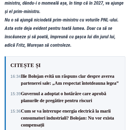
ministru, dându-i o momeală așa, în timp că în 2027, va ajunge
și el prim-ministru.
Nu o să ajungă niciodată prim-ministru cu voturile PNL-ului.
Asta este deja evident pentru toată lumea. Doar ca să se
înscăuneze și să poată, împreună cu gașca lui din jurul lui,
adică Fritz, Mureșan să controleze.
CITEȘTE ȘI
Ilie Bolojan evită un răspuns clar despre averea
16:34
partenerei sale: „Am respectat întotdeauna legea”
Guvernul a adoptat o hotărâre care aprobă
15:39
planurile de pregătire pentru riscuri
Cum se va întrerupe energia electrică la marii
15:36
consumatori industriali? Bolojan: Nu vor exista
compensații