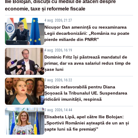
Ilie Bolojan, discuții cu mediul de afaceri despre
economie, taxe și reformele fiscale
4 aug. 2026, 21:27
Nicușor Dan amenință cu reexaminarea
Legii decarbonizării: „România nu poate
pierde miliarde din PNRR”
4 aug. 2026, 16:19
Dominic Fritz își păstrează mandatul de
primar, dar va avea salariul redus timp de
șase luni
3 aug. 2026, 16:22
Decizie nefavorabilă pentru Diana
Șoșoacă la Tribunalul UE. Suspendarea
ridicării imunității, respinsă
3 aug. 2026, 14:44
Elisabeta Lipă, apel către Ilie Bolojan:
„Sportivii României așteaptă de un an și
șapte luni să fie premiați”