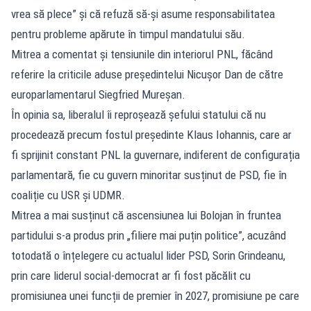
vrea să plece” și că refuză să-și asume responsabilitatea
pentru probleme apărute în timpul mandatului său.
Mitrea a comentat și tensiunile din interiorul PNL, făcând
referire la criticile aduse președintelui Nicușor Dan de către
europarlamentarul Siegfried Mureșan.
În opinia sa, liberalul îi reproșează șefului statului că nu
procedează precum fostul președinte Klaus Iohannis, care ar
fi sprijinit constant PNL la guvernare, indiferent de configurația
parlamentară, fie cu guvern minoritar susținut de PSD, fie în
coaliție cu USR și UDMR.
Mitrea a mai susținut că ascensiunea lui Bolojan în fruntea
partidului s-a produs prin „filiere mai puțin politice”, acuzând
totodată o înțelegere cu actualul lider PSD, Sorin Grindeanu,
prin care liderul social-democrat ar fi fost păcălit cu
promisiunea unei funcții de premier în 2027, promisiune pe care