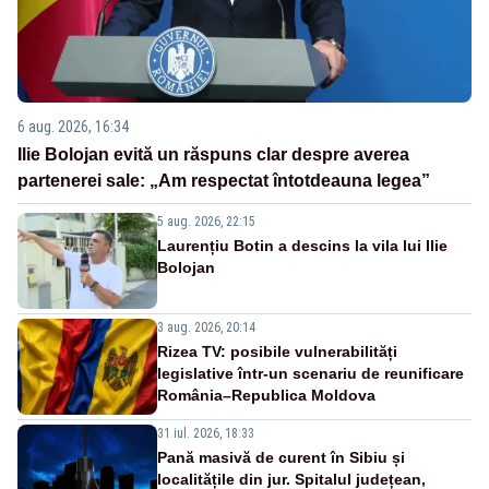
6 aug. 2026, 16:34
Ilie Bolojan evită un răspuns clar despre averea
partenerei sale: „Am respectat întotdeauna legea”
5 aug. 2026, 22:15
Laurențiu Botin a descins la vila lui Ilie
Bolojan
3 aug. 2026, 20:14
Rizea TV: posibile vulnerabilități
legislative într-un scenariu de reunificare
România–Republica Moldova
31 iul. 2026, 18:33
Pană masivă de curent în Sibiu și
localitățile din jur. Spitalul județean,