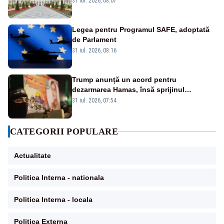
31 iul. 2026, 08:07
Legea pentru Programul SAFE, adoptată
de Parlament
31 iul. 2026, 08:16
Trump anunță un acord pentru
dezarmarea Hamas, însă sprijinul
Israelului rămâne incert
31 iul. 2026, 07:54
CATEGORII POPULARE
Actualitate
Politica Interna - nationala
Politica Interna - locala
Politica Externa