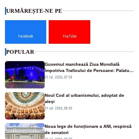
URMĂREȘTE-NE PE
Facebook
YouTube
POPULAR
Guvernul marchează Ziua Mondială
împotriva Traficului de Persoane: Palatul
Victoria, iluminat în albastru
31 iul. 2026, 07:58
Noul Cod al urbanismului, adoptat de
aleși
31 iul. 2026, 08:03
Noua lege de funcționare a ANI, respinsă
de senatori