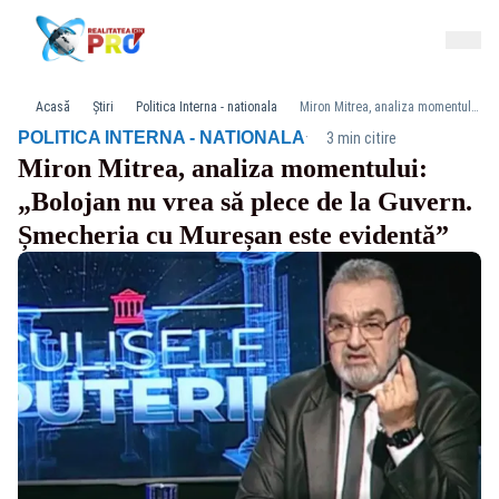
Acasă
Știri
Politica Interna - nationala
Miron Mitrea, analiza momentului: „Bolojan nu vrea să plece de la Guvern. Șmecheria cu Mureșan este evidentă”
·
POLITICA INTERNA - NATIONALA
3 min citire
Miron Mitrea, analiza momentului:
„Bolojan nu vrea să plece de la Guvern.
Șmecheria cu Mureșan este evidentă”