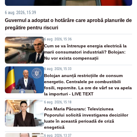
6 aug. 2026, 15:39
Guvernul a adoptat o hotărâre care aprobă planurile de
pregătire pentru riscuri
6 aug. 2026, 15:36
Cum se va întrerupe energia electrică la
marii consumatori industriali? Bolojan:
Nu vor exista compensații
6 aug. 2026, 15:33
Bolojan anunță restricțiile de consum
energetic. Centralele pe combustibili
fosili, repornite. La ore de vârf se va apela
la importuri - LIVE TEXT
6 aug. 2026, 15:18
Ana Maria Păcuraru: Televiziunea
Poporului solicită investigarea deciziilor
luate în această perioadă de criză
enegetică
6 aug. 2026, 13:37