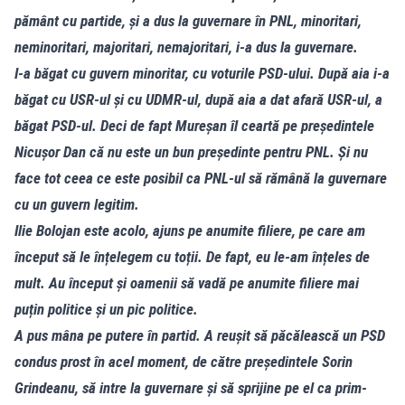
pământ cu partide, și a dus la guvernare în PNL, minoritari,
neminoritari, majoritari, nemajoritari, i-a dus la guvernare.
I-a băgat cu guvern minoritar, cu voturile PSD-ului. După aia i-a
băgat cu USR-ul și cu UDMR-ul, după aia a dat afară USR-ul, a
băgat PSD-ul. Deci de fapt Mureșan îl ceartă pe președintele
Nicușor Dan că nu este un bun președinte pentru PNL. Și nu
face tot ceea ce este posibil ca PNL-ul să rămână la guvernare
cu un guvern legitim.
Ilie Bolojan este acolo, ajuns pe anumite filiere, pe care am
început să le înțelegem cu toții. De fapt, eu le-am înțeles de
mult. Au început și oamenii să vadă pe anumite filiere mai
puțin politice și un pic politice.
A pus mâna pe putere în partid. A reușit să păcălească un PSD
condus prost în acel moment, de către președintele Sorin
Grindeanu, să intre la guvernare și să sprijine pe el ca prim-