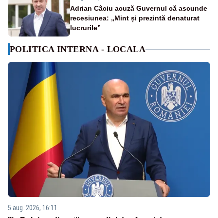
Adrian Câciu acuză Guvernul că ascunde
recesiunea: „Mint și prezintă denaturat
lucrurile”
POLITICA INTERNA - LOCALA
5 aug. 2026, 16:11