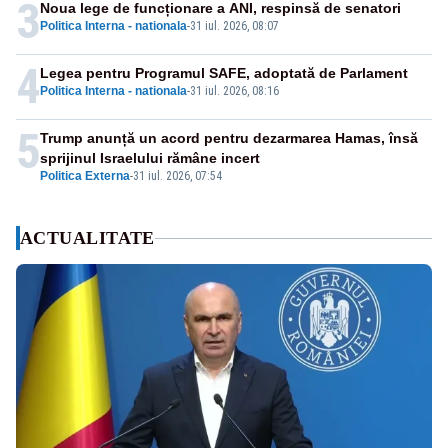
3
Noua lege de funcționare a ANI, respinsă de senatori
Politica Interna - nationala
-
31 iul. 2026, 08:07
4
Legea pentru Programul SAFE, adoptată de Parlament
Politica Interna - nationala
-
31 iul. 2026, 08:16
5
Trump anunță un acord pentru dezarmarea Hamas, însă
sprijinul Israelului rămâne incert
Politica Externa
-
31 iul. 2026, 07:54
ACTUALITATE