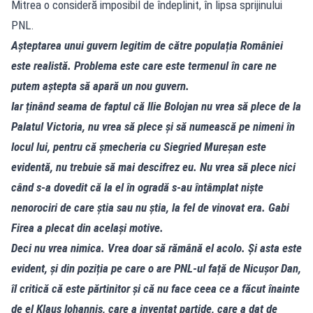
Mitrea o consideră imposibil de îndeplinit, în lipsa sprijinului
PNL.
Așteptarea unui guvern legitim de către populația României
este realistă. Problema este care este termenul în care ne
putem aștepta să apară un nou guvern.
Iar ținând seama de faptul că Ilie Bolojan nu vrea să plece de la
Palatul Victoria, nu vrea să plece și să numească pe nimeni în
locul lui, pentru că șmecheria cu Siegried Mureșan este
evidentă, nu trebuie să mai descifrez eu. Nu vrea să plece nici
când s-a dovedit că la el în ogradă s-au întâmplat niște
nenorociri de care știa sau nu știa, la fel de vinovat era. Gabi
Firea a plecat din același motive.
Deci nu vrea nimica. Vrea doar să rămână el acolo. Și asta este
evident, și din poziția pe care o are PNL-ul față de Nicușor Dan,
îl critică că este părtinitor și că nu face ceea ce a făcut înainte
de el Klaus Iohannis, care a inventat partide, care a dat de