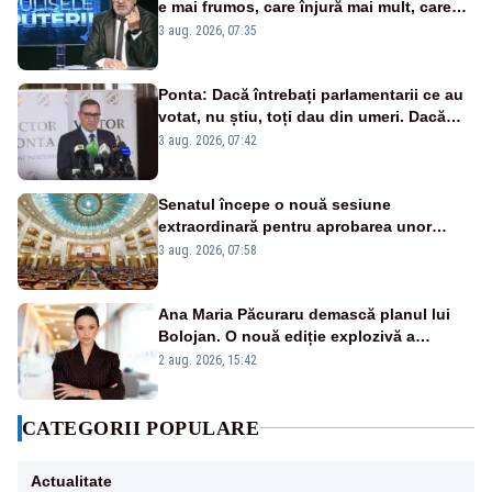
e mai frumos, care înjură mai mult, care
țipă mai tare, ci pe proiecte”
3 aug. 2026, 07:35
Ponta: Dacă întrebați parlamentarii ce au
votat, nu știu, toți dau din umeri. Dacă
întrebi de ce au votat pro sau contra, o să
3 aug. 2026, 07:42
zică: păi vrei să sară ăștia pe noi
Senatul începe o nouă sesiune
extraordinară pentru aprobarea unor
jaloane din PNRR
3 aug. 2026, 07:58
Ana Maria Păcuraru demască planul lui
Bolojan. O nouă ediție explozivă a
emisiunii „Miza Zilei” la Realitatea PLUS
2 aug. 2026, 15:42
CATEGORII POPULARE
Actualitate