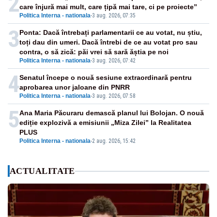
2
care înjură mai mult, care țipă mai tare, ci pe proiecte”
Politica Interna - nationala
-
3 aug. 2026, 07:35
3
Ponta: Dacă întrebați parlamentarii ce au votat, nu știu,
toți dau din umeri. Dacă întrebi de ce au votat pro sau
contra, o să zică: păi vrei să sară ăștia pe noi
Politica Interna - nationala
-
3 aug. 2026, 07:42
4
Senatul începe o nouă sesiune extraordinară pentru
aprobarea unor jaloane din PNRR
Politica Interna - nationala
-
3 aug. 2026, 07:58
5
Ana Maria Păcuraru demască planul lui Bolojan. O nouă
ediție explozivă a emisiunii „Miza Zilei” la Realitatea
PLUS
Politica Interna - nationala
-
2 aug. 2026, 15:42
ACTUALITATE