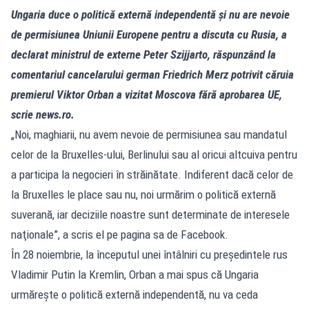
Ungaria duce o politică externă independentă şi nu are nevoie
de permisiunea Uniunii Europene pentru a discuta cu Rusia, a
declarat ministrul de externe Peter Szijjarto, răspunzând la
comentariul cancelarului german Friedrich Merz potrivit căruia
premierul Viktor Orban a vizitat Moscova fără aprobarea UE,
scrie news.ro.
„Noi, maghiarii, nu avem nevoie de permisiunea sau mandatul
celor de la Bruxelles-ului, Berlinului sau al oricui altcuiva pentru
a participa la negocieri în străinătate. Indiferent dacă celor de
la Bruxelles le place sau nu, noi urmărim o politică externă
suverană, iar deciziile noastre sunt determinate de interesele
naţionale”, a scris el pe pagina sa de Facebook.
În 28 noiembrie, la începutul unei întâlniri cu preşedintele rus
Vladimir Putin la Kremlin, Orban a mai spus că Ungaria
urmăreşte o politică externă independentă, nu va ceda