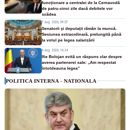
funcționare a centralei de la Cernavodă
de patru-cinci zile dacă debitele vor
scădea
7 aug. 2026, 09:07
Senatorii și deputații rămân la muncă.
Sesiunea extraordinară, prelungită până
la votul pe legea salarizării
6 aug. 2026, 16:34
Ilie Bolojan evită un răspuns clar despre
averea partenerei sale: „Am respectat
întotdeauna legea”
POLITICA INTERNA - NATIONALA