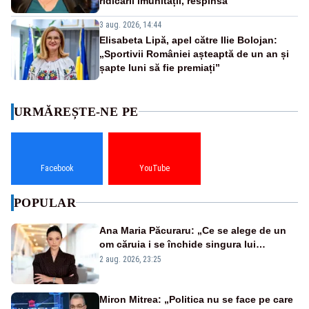
ridicării imunității, respinsă
3 aug. 2026, 14:44
Elisabeta Lipă, apel către Ilie Bolojan:
„Sportivii României așteaptă de un an și
șapte luni să fie premiați”
URMĂREȘTE-NE PE
Facebook
YouTube
POPULAR
Ana Maria Păcuraru: „Ce se alege de un
om căruia i se închide singura lui
portiță?”
2 aug. 2026, 23:25
Miron Mitrea: „Politica nu se face pe care