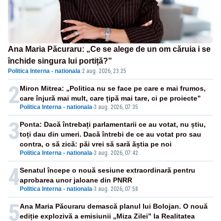
Ana Maria Păcuraru: „Ce se alege de un om căruia i se
închide singura lui portiță?”
Politica Interna - nationala
·
2 aug. 2026, 23:25
2
Miron Mitrea: „Politica nu se face pe care e mai frumos,
care înjură mai mult, care țipă mai tare, ci pe proiecte”
Politica Interna - nationala
-
3 aug. 2026, 07:35
3
Ponta: Dacă întrebați parlamentarii ce au votat, nu știu,
toți dau din umeri. Dacă întrebi de ce au votat pro sau
contra, o să zică: păi vrei să sară ăștia pe noi
Politica Interna - nationala
-
3 aug. 2026, 07:42
4
Senatul începe o nouă sesiune extraordinară pentru
aprobarea unor jaloane din PNRR
Politica Interna - nationala
-
3 aug. 2026, 07:58
5
Ana Maria Păcuraru demască planul lui Bolojan. O nouă
ediție explozivă a emisiunii „Miza Zilei” la Realitatea