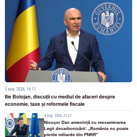
5 aug. 2026, 16:11
Ilie Bolojan, discuții cu mediul de afaceri despre
economie, taxe și reformele fiscale
4 aug. 2026, 21:27
Nicușor Dan amenință cu reexaminarea
Legii decarbonizării: „România nu poate
pierde miliarde din PNRR”