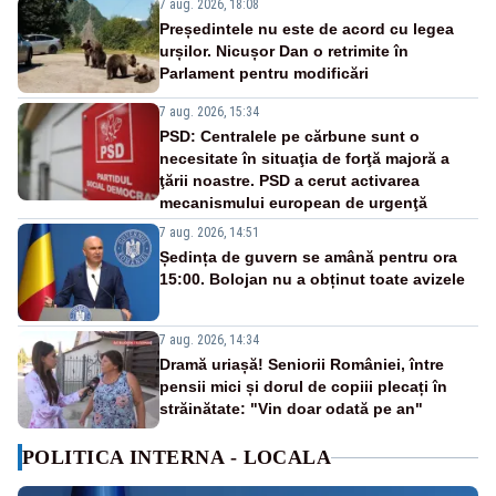
7 aug. 2026, 18:08
Președintele nu este de acord cu legea
urșilor. Nicușor Dan o retrimite în
Parlament pentru modificări
7 aug. 2026, 15:34
PSD: Centralele pe cărbune sunt o
necesitate în situaţia de forţă majoră a
ţării noastre. PSD a cerut activarea
mecanismului european de urgenţă
7 aug. 2026, 14:51
Ședința de guvern se amână pentru ora
15:00. Bolojan nu a obținut toate avizele
7 aug. 2026, 14:34
Dramă uriașă! Seniorii României, între
pensii mici și dorul de copiii plecați în
străinătate: "Vin doar odată pe an"
POLITICA INTERNA - LOCALA