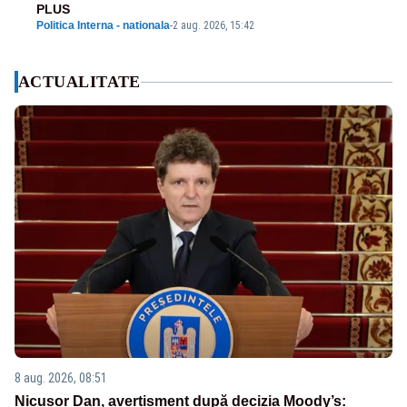
PLUS
Politica Interna - nationala
-
2 aug. 2026, 15:42
ACTUALITATE
8 aug. 2026, 08:51
Nicușor Dan, avertisment după decizia Moody’s: