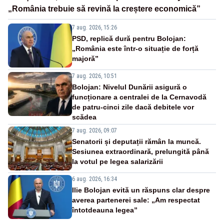
„România trebuie să revină la creștere economică”
7 aug. 2026, 15:26
PSD, replică dură pentru Bolojan:
„România este într-o situație de forță
majoră”
7 aug. 2026, 10:51
Bolojan: Nivelul Dunării asigură o
funcționare a centralei de la Cernavodă
de patru-cinci zile dacă debitele vor
scădea
7 aug. 2026, 09:07
Senatorii și deputații rămân la muncă.
Sesiunea extraordinară, prelungită până
la votul pe legea salarizării
6 aug. 2026, 16:34
Ilie Bolojan evită un răspuns clar despre
averea partenerei sale: „Am respectat
întotdeauna legea”