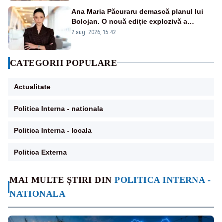
Ana Maria Păcuraru demască planul lui
Bolojan. O nouă ediție explozivă a
emisiunii „Miza Zilei” la Realitatea PLUS
2 aug. 2026, 15:42
CATEGORII POPULARE
Actualitate
Politica Interna - nationala
Politica Interna - locala
Politica Externa
MAI MULTE ȘTIRI DIN
POLITICA INTERNA -
NATIONALA