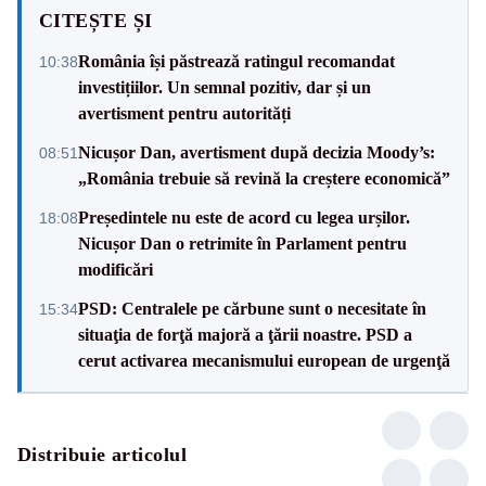
CITEȘTE ȘI
România își păstrează ratingul recomandat
10:38
investițiilor. Un semnal pozitiv, dar și un
avertisment pentru autorități
Nicușor Dan, avertisment după decizia Moody’s:
08:51
„România trebuie să revină la creștere economică”
Președintele nu este de acord cu legea urșilor.
18:08
Nicușor Dan o retrimite în Parlament pentru
modificări
PSD: Centralele pe cărbune sunt o necesitate în
15:34
situaţia de forţă majoră a ţării noastre. PSD a
cerut activarea mecanismului european de urgenţă
Distribuie articolul