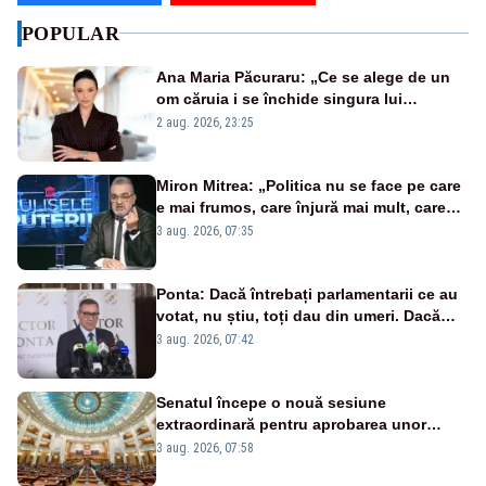
POPULAR
Ana Maria Păcuraru: „Ce se alege de un
om căruia i se închide singura lui
portiță?”
2 aug. 2026, 23:25
Miron Mitrea: „Politica nu se face pe care
e mai frumos, care înjură mai mult, care
țipă mai tare, ci pe proiecte”
3 aug. 2026, 07:35
Ponta: Dacă întrebați parlamentarii ce au
votat, nu știu, toți dau din umeri. Dacă
întrebi de ce au votat pro sau contra, o să
3 aug. 2026, 07:42
zică: păi vrei să sară ăștia pe noi
Senatul începe o nouă sesiune
extraordinară pentru aprobarea unor
jaloane din PNRR
3 aug. 2026, 07:58