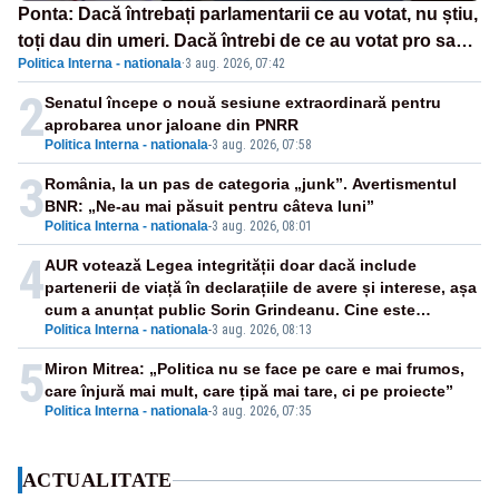
Ponta: Dacă întrebați parlamentarii ce au votat, nu știu,
toți dau din umeri. Dacă întrebi de ce au votat pro sau
Politica Interna - nationala
·
3 aug. 2026, 07:42
contra, o să zică: păi vrei să sară ăștia pe noi
2
Senatul începe o nouă sesiune extraordinară pentru
aprobarea unor jaloane din PNRR
Politica Interna - nationala
-
3 aug. 2026, 07:58
3
România, la un pas de categoria „junk”. Avertismentul
BNR: „Ne-au mai păsuit pentru câteva luni”
Politica Interna - nationala
-
3 aug. 2026, 08:01
4
AUR votează Legea integrității doar dacă include
partenerii de viață în declarațiile de avere și interese, așa
cum a anunțat public Sorin Grindeanu. Cine este
Politica Interna - nationala
-
3 aug. 2026, 08:13
incompatibil sau în conflict de interese trebuie să plece
din funcție: fără excepții!
5
Miron Mitrea: „Politica nu se face pe care e mai frumos,
care înjură mai mult, care țipă mai tare, ci pe proiecte”
Politica Interna - nationala
-
3 aug. 2026, 07:35
ACTUALITATE