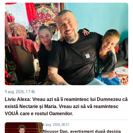
9 aug. 2026, 17:46
Liviu Alexa: Vreau azi sǎ îi reamintesc lui Dumnezeu cǎ
existǎ Nectarie şi Maria. Vreau azi sǎ vǎ reamintesc
VOUǍ care e rostul Oamenilor.
8 aug. 2026, 08:51
Nicușor Dan, avertisment după decizia