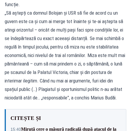
funcție.
„Să aștepți ca domnul Bolojan și USR să fie de acord cu un
guvern este ca și cum ai merge tot înainte și te-ai aștepta să
atingi orizontul – oricât de mulți pași faci spre condițiile lor, ei
se îndepărtează cu exact aceeași distanță. Se mai schimbă o
regulă în timpul jocului, pentru că miza nu este stabilitatea
economică, nici nivelul de trai al românilor. Miza este mult mai
pământeană – cum să mai prindem o zi, o săptămână, o lună
pe scaunul de la Palatul Victoria, chiar și din postura de
interimar ilegitim. Când nu mai ai argumente, furi idei din
spațiul public (…) Plagiatul și oportunismul politic n-au arătat
niciodată atât de… „responsabile”, a conchis Marius Budăi.
CITEȘTE ȘI
Miruță cere o măsură radicală după atacul de la
15:40