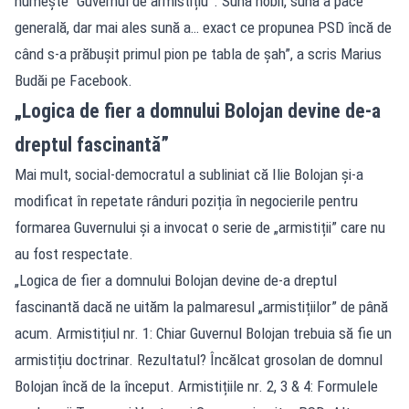
numește “Guvernul de armistițiu”. Sună nobil, sună a pace
generală, dar mai ales sună a… exact ce propunea PSD încă de
când s-a prăbușit primul pion pe tabla de șah”, a scris Marius
Budăi pe Facebook.
„Logica de fier a domnului Bolojan devine de-a
dreptul fascinantă”
Mai mult, social-democratul a subliniat că Ilie Bolojan și-a
modificat în repetate rânduri poziția în negocierile pentru
formarea Guvernului și a invocat o serie de „armistiții” care nu
au fost respectate.
„Logica de fier a domnului Bolojan devine de-a dreptul
fascinantă dacă ne uităm la palmaresul „armistițiilor” de până
acum. Armistițiul nr. 1: Chiar Guvernul Bolojan trebuia să fie un
armistițiu doctrinar. Rezultatul? Încălcat grosolan de domnul
Bolojan încă de la început. Armistițiile nr. 2, 3 & 4: Formulele