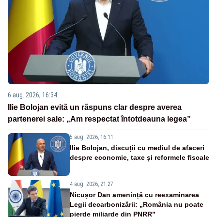
6 aug. 2026, 16:34
Ilie Bolojan evită un răspuns clar despre averea
partenerei sale: „Am respectat întotdeauna legea”
5 aug. 2026, 16:11
Ilie Bolojan, discuții cu mediul de afaceri
despre economie, taxe și reformele fiscale
4 aug. 2026, 21:27
Nicușor Dan amenință cu reexaminarea
Legii decarbonizării: „România nu poate
pierde miliarde din PNRR”