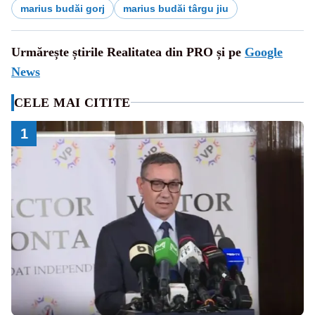
marius budăi gorj
marius budăi târgu jiu
Urmărește știrile Realitatea din PRO și pe
Google
News
CELE MAI CITITE
1