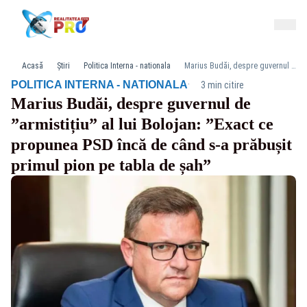
Acasă
Știri
Politica Interna - nationala
Marius Budăi, despre guvernul de ”armistițiu” al lui Bolojan: ”Exact ce propunea PSD încă de când s-a prăbușit primul pion pe tabla de șah”
·
POLITICA INTERNA - NATIONALA
3 min citire
Marius Budăi, despre guvernul de
”armistițiu” al lui Bolojan: ”Exact ce
propunea PSD încă de când s-a prăbușit
primul pion pe tabla de șah”