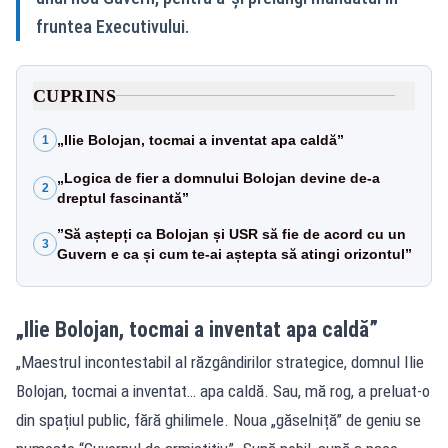
fruntea Executivului.
CUPRINS
„Ilie Bolojan, tocmai a inventat apa caldă”
1
„Logica de fier a domnului Bolojan devine de-a
2
dreptul fascinantă”
”Să aștepți ca Bolojan și USR să fie de acord cu un
3
Guvern e ca și cum te-ai aștepta să atingi orizontul”
„Ilie Bolojan, tocmai a inventat apa caldă”
„Maestrul incontestabil al răzgândirilor strategice, domnul Ilie
Bolojan, tocmai a inventat… apa caldă. Sau, mă rog, a preluat-o
din spațiul public, fără ghilimele. Noua „găselniță” de geniu se