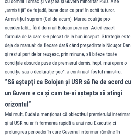
cu domnii Tomac și Veștea și Guvern minoritar PSD. Alte
„armistiții” de fațadă, bune doar ca praf în ochii tuturor.
Armistițiul suprem (Cel de-acum): Marea coaliție pro-
occidentală… fără domnul Bolojan premier. Adică exact
formula de la care s-a plecat de la bun început. Strategia este
deja de manual: de fiecare dată când președintele Nicușor Dan
și restul partidelor reușesc, prin minune, să bifeze toate
condițiile absurde puse de premierul demis, hop!, mai apare o
condiție sau o declarație-șoc”, a continuat fostul ministru.
”Să aștepți ca Bolojan și USR să fie de acord cu
un Guvern e ca și cum te-ai aștepta să atingi
orizontul”
Mai mult, Budai a menționat că obiectivul premierului interimar
și al USR nu ar fi formarea rapidă a unui nou Executiv, ci
prelungirea perioadei în care Guvernul interimar rămâne în