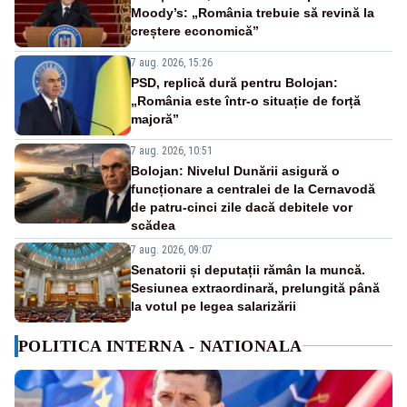
Moody’s: „România trebuie să revină la
creștere economică”
7 aug. 2026, 15:26
PSD, replică dură pentru Bolojan:
„România este într-o situație de forță
majoră”
7 aug. 2026, 10:51
Bolojan: Nivelul Dunării asigură o
funcționare a centralei de la Cernavodă
de patru-cinci zile dacă debitele vor
scădea
7 aug. 2026, 09:07
Senatorii și deputații rămân la muncă.
Sesiunea extraordinară, prelungită până
la votul pe legea salarizării
POLITICA INTERNA - NATIONALA