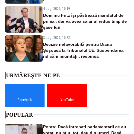
4 aug. 2026, 16:19
Dominic Fritz își păstrează mandatul de
primar, dar va avea salariul redus timp de
șase luni
3 aug. 2026, 16:22
Decizie nefavorabilă pentru Diana
Șoșoacă la Tribunalul UE. Suspendarea
ridicării imunității, respinsă
URMĂREȘTE-NE PE
Facebook
YouTube
POPULAR
Ponta: Dacă întrebați parlamentarii ce au
votat, nu știu, toți dau din umeri. Dacă