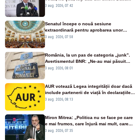
întrebi de ce au votat pro sau contra, o să
3 aug. 2026, 07:42
zică: păi vrei să sară ăștia pe noi
Senatul începe o nouă sesiune
extraordinară pentru aprobarea unor
jaloane din PNRR
3 aug. 2026, 07:58
România, la un pas de categoria „junk”.
Avertismentul BNR: „Ne-au mai păsuit
pentru câteva luni”
3 aug. 2026, 08:01
AUR votează Legea integrității doar dacă
include partenerii de viață în declarațiile
de avere și interese, așa cum a anunțat
3 aug. 2026, 08:13
public Sorin Grindeanu. Cine este
incompatibil sau în conflict de interese
trebuie să plece din funcție: fără excepții!
Miron Mitrea: „Politica nu se face pe care
e mai frumos, care înjură mai mult, care
țipă mai tare, ci pe proiecte”
3 aug. 2026, 07:35