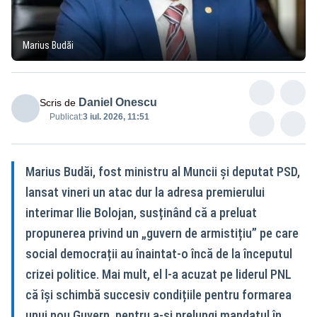
Marius Budăi
Daniel Onescu
Scris de
Publicat:
3 iul. 2026, 11:51
Marius Budăi, fost ministru al Muncii și deputat PSD,
lansat vineri un atac dur la adresa premierului
interimar Ilie Bolojan, susținând că a preluat
propunerea privind un „guvern de armistițiu” pe care
social democrații au înaintat-o încă de la începutul
crizei politice. Mai mult, el l-a acuzat pe liderul PNL
că își schimbă succesiv condițiile pentru formarea
unui nou Guvern, pentru a-și prelungi mandatul în