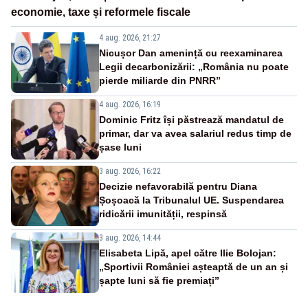
economie, taxe și reformele fiscale
4 aug. 2026, 21:27
Nicușor Dan amenință cu reexaminarea
Legii decarbonizării: „România nu poate
pierde miliarde din PNRR”
4 aug. 2026, 16:19
Dominic Fritz își păstrează mandatul de
primar, dar va avea salariul redus timp de
șase luni
3 aug. 2026, 16:22
Decizie nefavorabilă pentru Diana
Șoșoacă la Tribunalul UE. Suspendarea
ridicării imunității, respinsă
3 aug. 2026, 14:44
Elisabeta Lipă, apel către Ilie Bolojan:
„Sportivii României așteaptă de un an și
șapte luni să fie premiați”