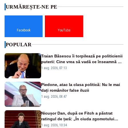
URMĂREȘTE-NE PE
Facebook
YouTube
POPULAR
Traian Băsescu îi torpilează pe politicienii
puterii: Cine vrea să vadă ce înseamnă să
fii prost, se uită la România
1 aug. 2026, 07:13
Piedone, atac la clasa politică: Nu le mai
dați românilor false iluzii
1 aug. 2026, 08:47
Nicușor Dan, după ce Fitch a păstrat
ratingul de țară: „În ciuda zgomotului
politic, România funcționează”
1 aug. 2026, 10:34