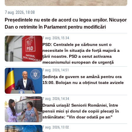
7 aug. 2026, 18:08
Președintele nu este de acord cu legea urșilor. Nicușor
Dan o retrimite în Parlament pentru modificări
7 aug. 2026, 15:34
PSD: Centralele pe cărbune sunt o
necesitate în situaţia de forţă majoră a
ţării noastre. PSD a cerut activarea
mecanismului european de urgenţă
7 aug. 2026, 14:51
Ședința de guvern se amână pentru ora
15:00. Bolojan nu a obținut toate avizele
7 aug. 2026, 14:34
Dramă uriașă! Seniorii României, între
pensii mici și dorul de copiii plecați în
străinătate: "Vin doar odată pe an"
7 aug. 2026, 13:02