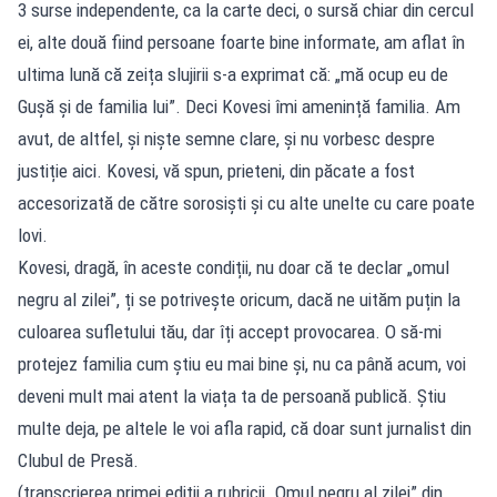
3 surse independente, ca la carte deci, o sursă chiar din cercul
ei, alte două fiind persoane foarte bine informate, am aflat în
ultima lună că zeița slujirii s-a exprimat că: „mă ocup eu de
Gușă și de familia lui”. Deci Kovesi îmi amenință familia. Am
avut, de altfel, și niște semne clare, și nu vorbesc despre
justiție aici. Kovesi, vă spun, prieteni, din păcate a fost
accesorizată de către sorosiști și cu alte unelte cu care poate
lovi.
Kovesi, dragă, în aceste condiții, nu doar că te declar „omul
negru al zilei”, ți se potrivește oricum, dacă ne uităm puțin la
culoarea sufletului tău, dar îți accept provocarea. O să-mi
protejez familia cum știu eu mai bine și, nu ca până acum, voi
deveni mult mai atent la viața ta de persoană publică. Știu
multe deja, pe altele le voi afla rapid, că doar sunt jurnalist din
Clubul de Presă.
(transcrierea primei ediții a rubricii „Omul negru al zilei” din