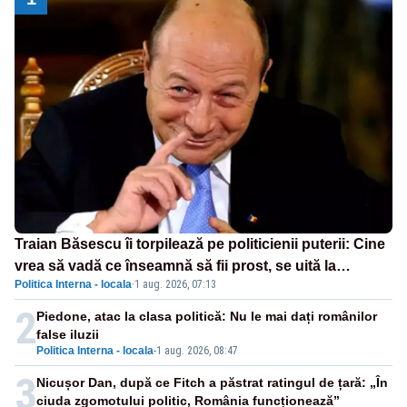
Traian Băsescu îi torpilează pe politicienii puterii: Cine
vrea să vadă ce înseamnă să fii prost, se uită la
Politica Interna - locala
·
1 aug. 2026, 07:13
România
2
Piedone, atac la clasa politică: Nu le mai dați românilor
false iluzii
Politica Interna - locala
-
1 aug. 2026, 08:47
3
Nicușor Dan, după ce Fitch a păstrat ratingul de țară: „În
ciuda zgomotului politic, România funcționează”