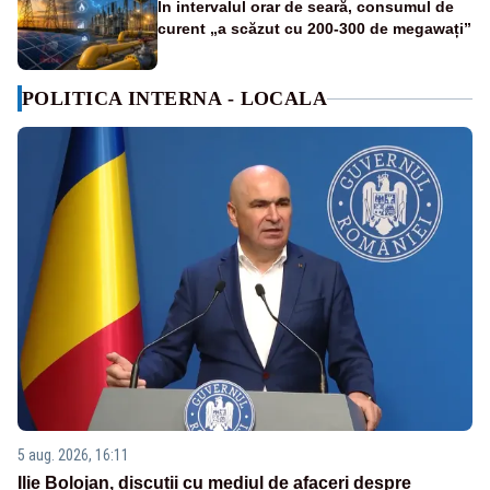
În intervalul orar de seară, consumul de
curent „a scăzut cu 200-300 de megawați”
POLITICA INTERNA - LOCALA
5 aug. 2026, 16:11
Ilie Bolojan, discuții cu mediul de afaceri despre