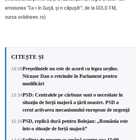
emisiunea “Ce-i în Gușă, și-n căpușă!”, de la GOLD FM,
sursa solidnews.ro)
CITEȘTE ȘI
Președintele nu este de acord cu legea urșilor.
18:08
Nicușor Dan o retrimite în Parlament pentru
modificări
PSD: Centralele pe cărbune sunt o necesitate în
15:34
situaţia de forţă majoră a ţării noastre. PSD a
cerut activarea mecanismului european de urgenţă
PSD, replică dură pentru Bolojan: „România este
15:26
într-o situație de forță majoră”
Ședința de guvern se amână pentru ora 15:00.
14:51