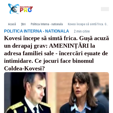
Acasă
Știri
Politica Interna - nationala
Kovesi începe să simtă frica. Gușă acuză un derapaj grav: AMENINȚĂRI la adresa familiei sale - încercări eșuate de intimidare. Ce jocuri face binomul Coldea-Kovesi?
·
POLITICA INTERNA - NATIONALA
2 min citire
Kovesi începe să simtă frica. Gușă acuză
un derapaj grav: AMENINȚĂRI la
adresa familiei sale - încercări eșuate de
intimidare. Ce jocuri face binomul
Coldea-Kovesi?