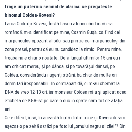
trage un puternic semnal de alarmă: ce pregătește
binomul Coldea-Kovesi?
Laura Codruța Kovesi, fostă Lascu atunci când încă era
româncă, m-a identificat pe mine, Cozmin Gușă, ca fiind cel
mai periculos opozant al său, sau printre cei mai periculoși din
zona presei, pentru că eu nu candidez la nimic. Pentru mine,
treaba nu e chiar o noutate. De-a lungul ultimilor 15 ani eu i-
am criticat mereu, și pe dânsa, și pe tovarășul dânsei, pe
Coldea, considerându-i agenți străini, ba chiar de multe ori
demnitari iresponsabili. În contrapartidă, ei m-au chemat la
DNA de vreo 12-13 ori, iar monsieur Coldea mi-a și aplicat acea
etichetă de KGB-ist pe care o duc în spate cam tot de atâția
ani.
Ce e diferit, însă, în această luptă dintre mine și Kovesi de-am
așezat-o pe zeiță astăzi pe fotoliul „omului negru al zilei”? Din