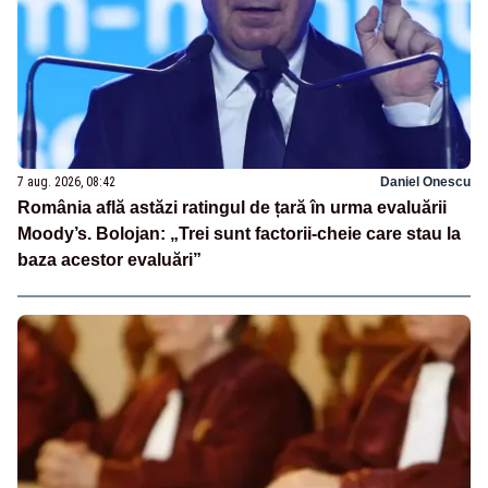
7 aug. 2026, 08:42
Daniel Onescu
România află astăzi ratingul de țară în urma evaluării
Moody’s. Bolojan: „Trei sunt factorii-cheie care stau la
baza acestor evaluări”