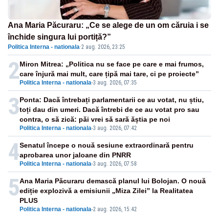
Ana Maria Păcuraru: „Ce se alege de un om căruia i se
închide singura lui portiță?”
Politica Interna - nationala
·
2 aug. 2026, 23:25
2
Miron Mitrea: „Politica nu se face pe care e mai frumos,
care înjură mai mult, care țipă mai tare, ci pe proiecte”
Politica Interna - nationala
-
3 aug. 2026, 07:35
3
Ponta: Dacă întrebați parlamentarii ce au votat, nu știu,
toți dau din umeri. Dacă întrebi de ce au votat pro sau
contra, o să zică: păi vrei să sară ăștia pe noi
Politica Interna - nationala
-
3 aug. 2026, 07:42
4
Senatul începe o nouă sesiune extraordinară pentru
aprobarea unor jaloane din PNRR
Politica Interna - nationala
-
3 aug. 2026, 07:58
5
Ana Maria Păcuraru demască planul lui Bolojan. O nouă
ediție explozivă a emisiunii „Miza Zilei” la Realitatea
PLUS
Politica Interna - nationala
-
2 aug. 2026, 15:42