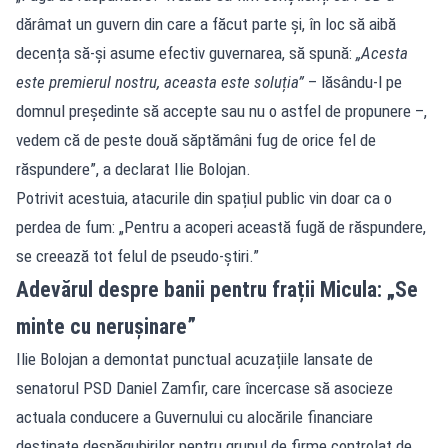
dărâmat un guvern din care a făcut parte și, în loc să aibă
decența să-și asume efectiv guvernarea, să spună:
„Acesta
este premierul nostru, aceasta este soluția”
– lăsându-l pe
domnul președinte să accepte sau nu o astfel de propunere –,
vedem că de peste două săptămâni fug de orice fel de
răspundere”, a declarat Ilie Bolojan.
Potrivit acestuia, atacurile din spațiul public vin doar ca o
perdea de fum: „Pentru a acoperi această fugă de răspundere,
se creează tot felul de pseudo-știri.”
Adevărul despre banii pentru frații Micula: „Se
minte cu nerușinare”
Ilie Bolojan a demontat punctual acuzațiile lansate de
senatorul PSD Daniel Zamfir, care încercase să asocieze
actuala conducere a Guvernului cu alocările financiare
destinate despăgubirilor pentru grupul de firme controlat de