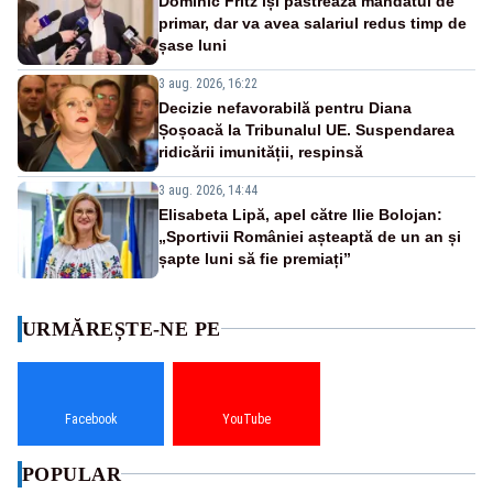
Dominic Fritz își păstrează mandatul de
primar, dar va avea salariul redus timp de
șase luni
3 aug. 2026, 16:22
Decizie nefavorabilă pentru Diana
Șoșoacă la Tribunalul UE. Suspendarea
ridicării imunității, respinsă
3 aug. 2026, 14:44
Elisabeta Lipă, apel către Ilie Bolojan:
„Sportivii României așteaptă de un an și
șapte luni să fie premiați”
URMĂREȘTE-NE PE
Facebook
YouTube
POPULAR