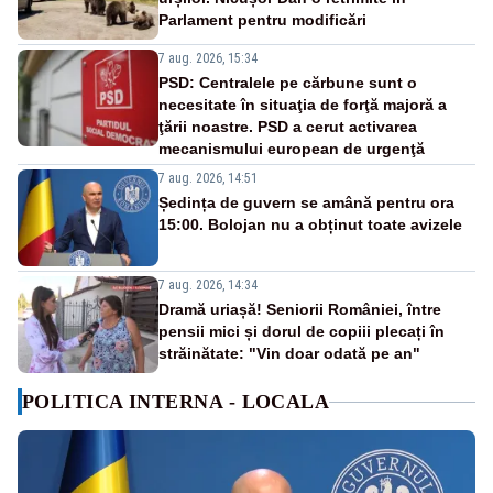
Parlament pentru modificări
7 aug. 2026, 15:34
PSD: Centralele pe cărbune sunt o
necesitate în situaţia de forţă majoră a
ţării noastre. PSD a cerut activarea
mecanismului european de urgenţă
7 aug. 2026, 14:51
Ședința de guvern se amână pentru ora
15:00. Bolojan nu a obținut toate avizele
7 aug. 2026, 14:34
Dramă uriașă! Seniorii României, între
pensii mici și dorul de copiii plecați în
străinătate: "Vin doar odată pe an"
POLITICA INTERNA - LOCALA