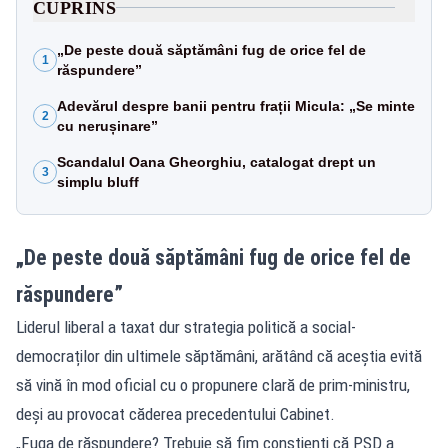
CUPRINS
„De peste două săptămâni fug de orice fel de
1
răspundere”
Adevărul despre banii pentru frații Micula: „Se minte
2
cu nerușinare”
Scandalul Oana Gheorghiu, catalogat drept un
3
simplu bluff
„De peste două săptămâni fug de orice fel de
răspundere”
Liderul liberal a taxat dur strategia politică a social-
democraților din ultimele săptămâni, arătând că aceștia evită
să vină în mod oficial cu o propunere clară de prim-ministru,
deși au provocat căderea precedentului Cabinet.
„Fuga de răspundere? Trebuie să fim conștienți că PSD a