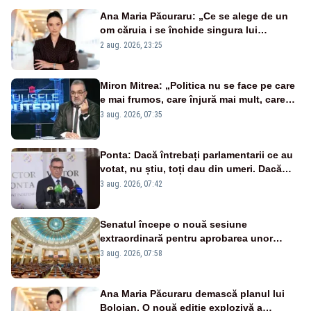
Ana Maria Păcuraru: „Ce se alege de un
om căruia i se închide singura lui
portiță?”
2 aug. 2026, 23:25
Miron Mitrea: „Politica nu se face pe care
e mai frumos, care înjură mai mult, care
țipă mai tare, ci pe proiecte”
3 aug. 2026, 07:35
Ponta: Dacă întrebați parlamentarii ce au
votat, nu știu, toți dau din umeri. Dacă
întrebi de ce au votat pro sau contra, o să
3 aug. 2026, 07:42
zică: păi vrei să sară ăștia pe noi
Senatul începe o nouă sesiune
extraordinară pentru aprobarea unor
jaloane din PNRR
3 aug. 2026, 07:58
Ana Maria Păcuraru demască planul lui
Bolojan. O nouă ediție explozivă a