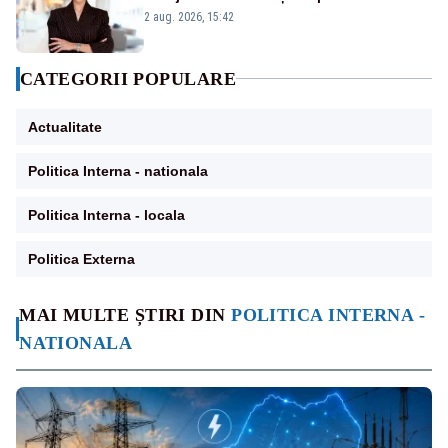
emisiunii „Miza Zilei” la Realitatea PLUS
2 aug. 2026, 15:42
CATEGORII POPULARE
Actualitate
Politica Interna - nationala
Politica Interna - locala
Politica Externa
MAI MULTE ȘTIRI DIN
POLITICA INTERNA -
NATIONALA