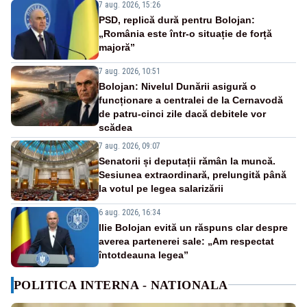
7 aug. 2026, 15:26
PSD, replică dură pentru Bolojan:
„România este într-o situație de forță
majoră”
7 aug. 2026, 10:51
Bolojan: Nivelul Dunării asigură o
funcționare a centralei de la Cernavodă
de patru-cinci zile dacă debitele vor
scădea
7 aug. 2026, 09:07
Senatorii și deputații rămân la muncă.
Sesiunea extraordinară, prelungită până
la votul pe legea salarizării
6 aug. 2026, 16:34
Ilie Bolojan evită un răspuns clar despre
averea partenerei sale: „Am respectat
întotdeauna legea”
POLITICA INTERNA - NATIONALA