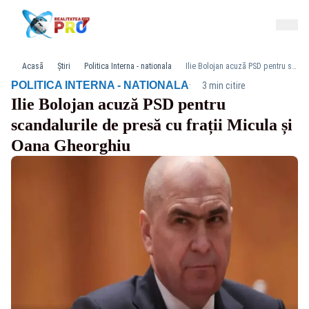
Acasă
Știri
Politica Interna - nationala
Ilie Bolojan acuză PSD pentru scandalurile de presă cu frații Micula și Oana Gheorghiu
·
POLITICA INTERNA - NATIONALA
3 min citire
Ilie Bolojan acuză PSD pentru
scandalurile de presă cu frații Micula și
Oana Gheorghiu