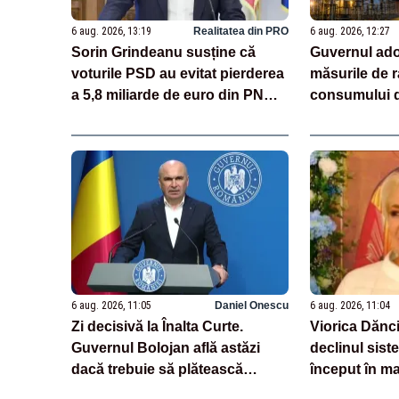
6 aug. 2026, 13:19
Realitatea din PRO
6 aug. 2026, 12:27
Sorin Grindeanu susține că
Guvernul ado
voturile PSD au evitat pierderea
măsurile de r
a 5,8 miliarde de euro din PNRR
consumului d
și au deschis accesul la 16,7
miliarde prin SAFE
6 aug. 2026, 11:05
Daniel Onescu
6 aug. 2026, 11:04
Zi decisivă la Înalta Curte.
Viorica Dănci
Guvernul Bolojan află astăzi
declinul sist
dacă trebuie să plătească
început în ma
aproape un miliard de euro
Cioloș, odată