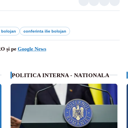
e bolojan
conferinta ilie bolojan
RO și pe
Google News
POLITICA INTERNA - NATIONALA