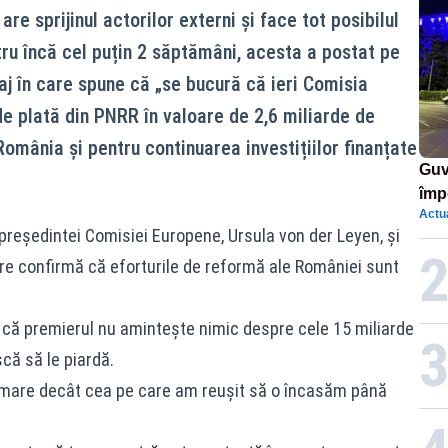
are sprijinul actorilor externi și face tot posibilul
ru încă cel puțin 2 săptămâni, acesta a postat pe
j în care spune că „se bucură că ieri Comisia
 plată din PNRR în valoare de 2,6 miliarde de
omânia și pentru continuarea investițiilor finanțate
Guv
împ
Actua
Pala
 președintei Comisiei Europene, Ursula von der Leyen, și
are confirmă că eforturile de reformă ale României sunt
l că premierul nu amintește nimic despre cele 15 miliarde
că să le piardă.
 mare decât cea pe care am reușit să o încasăm până