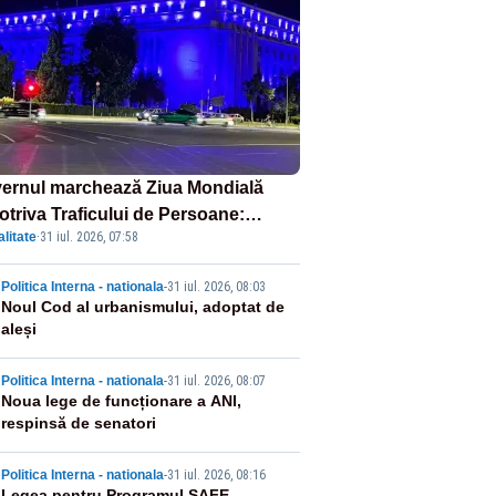
ernul marchează Ziua Mondială
otriva Traficului de Persoane:
litate
·
31 iul. 2026, 07:58
tul Victoria, iluminat în albastru
2
Politica Interna - nationala
-
31 iul. 2026, 08:03
Noul Cod al urbanismului, adoptat de
aleși
3
Politica Interna - nationala
-
31 iul. 2026, 08:07
Noua lege de funcționare a ANI,
respinsă de senatori
Politica Interna - nationala
-
31 iul. 2026, 08:16
Legea pentru Programul SAFE,