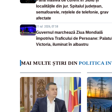
Pană masivă de curent în Sibiu și
localitățile din jur. Spitalul județean,
semafoarele, rețelele de telefonie, grav
afectate
31 iul. 2026, 07:58
Guvernul marchează Ziua Mondială
împotriva Traficului de Persoane: Palatu
Victoria, iluminat în albastru
MAI MULTE ȘTIRI DIN
POLITICA I