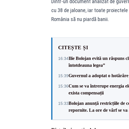
Dintr-un document analizat de guver
cu 38 de jaloane, iar toate proiectele 
România să nu piardă banii.
CITEȘTE ȘI
Ilie Bolojan evită un răspuns c
16:34
întotdeauna legea”
Guvernul a adoptat o hotărâre 
15:39
Cum se va întrerupe energia el
15:36
exista compensații
Bolojan anunță restricțiile de c
15:33
repornite. La ore de vârf se v