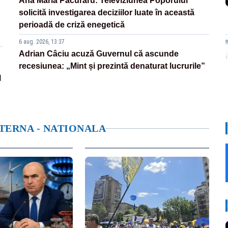
Ana Maria Păcuraru: Televiziunea Poporului
solicită investigarea deciziilor luate în această
perioadă de criză enegetică
6 aug. 2026, 13:37
Adrian Câciu acuză Guvernul că ascunde
recesiunea: „Mint și prezintă denaturat lucrurile”
l
NTERNA - NATIONALA