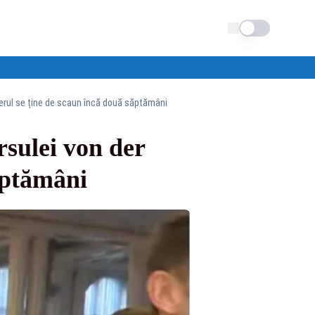
Schimba tema
mierul se ține de scaun încă două săptămâni
rsulei von der
ăptămâni