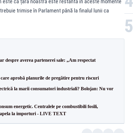
n este că țara noastră este restantă în aceste momente
trebuie trimise în Parlament până la finalul lunii ca
lar despre averea partenerei sale: „Am respectat
care aprobă planurile de pregătire pentru riscuri
ectrică la marii consumatori industriali? Bolojan: Nu vor
onsum energetic. Centralele pe combustibili fosili,
a apela la importuri - LIVE TEXT