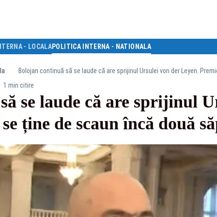
NTERNA - LOCALA
POLITICA INTERNA - NATIONALA
la
Bolojan continuă să se laude că are sprijinul Ursulei von der Leyen. Pre
1 min citire
să se laude că are sprijinul U
se ține de scaun încă două s