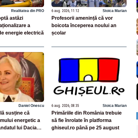
Realitatea din PRO
6 aug. 2026, 11:12
Stoica Marian
ptă astăzi
Profesorii amenință că vor
aționalizare a
boicota începerea noului an
e energie electrică
școlar
Daniel Onescu
6 aug. 2026, 08:35
Stoica Marian
lă susține că
Primăriile din România trebuie
emului energetic a
să fie înrolate în platforma
ndatul lui Dacian
ghiseul.ro până pe 25 august
 cu decizia