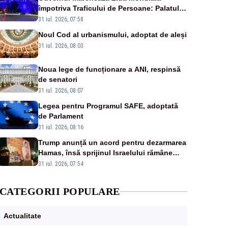
împotriva Traficului de Persoane: Palatul
Victoria, iluminat în albastru
31 iul. 2026, 07:58
Noul Cod al urbanismului, adoptat de aleși
31 iul. 2026, 08:03
Noua lege de funcționare a ANI, respinsă
de senatori
31 iul. 2026, 08:07
Legea pentru Programul SAFE, adoptată
de Parlament
31 iul. 2026, 08:16
Trump anunță un acord pentru dezarmarea
Hamas, însă sprijinul Israelului rămâne
incert
31 iul. 2026, 07:54
CATEGORII POPULARE
Actualitate