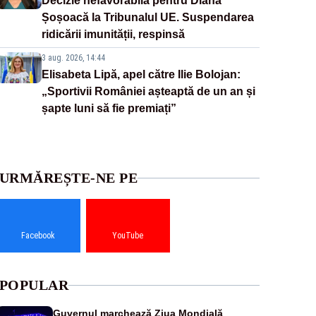
Decizie nefavorabilă pentru Diana
Șoșoacă la Tribunalul UE. Suspendarea
ridicării imunității, respinsă
3 aug. 2026, 14:44
Elisabeta Lipă, apel către Ilie Bolojan:
„Sportivii României așteaptă de un an și
șapte luni să fie premiați”
URMĂREȘTE-NE PE
Facebook
YouTube
POPULAR
Guvernul marchează Ziua Mondială