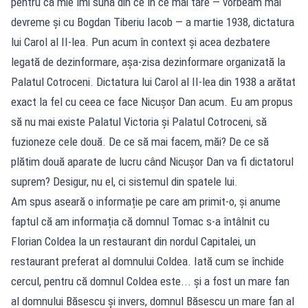
pentru că mie îmi sună din ce în ce mai tare — vorbeam mai
devreme și cu Bogdan Tiberiu Iacob — a martie 1938, dictatura
lui Carol al II-lea. Pun acum în context și acea dezbatere
legată de dezinformare, așa-zisa dezinformare organizată la
Palatul Cotroceni. Dictatura lui Carol al II-lea din 1938 a arătat
exact la fel cu ceea ce face Nicușor Dan acum. Eu am propus
să nu mai existe Palatul Victoria și Palatul Cotroceni, să
fuzioneze cele două. De ce să mai facem, măi? De ce să
plătim două aparate de lucru când Nicușor Dan va fi dictatorul
suprem? Desigur, nu el, ci sistemul din spatele lui.
Am spus aseară o informație pe care am primit-o, și anume
faptul că am informația că domnul Tomac s-a întâlnit cu
Florian Coldea la un restaurant din nordul Capitalei, un
restaurant preferat al domnului Coldea. Iată cum se închide
cercul, pentru că domnul Coldea este... și a fost un mare fan
al domnului Băsescu și invers, domnul Băsescu un mare fan al