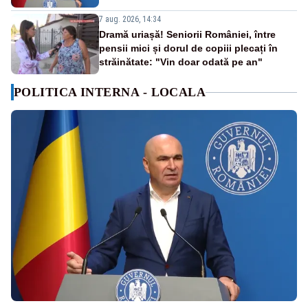
7 aug. 2026, 14:34
Dramă uriașă! Seniorii României, între
pensii mici și dorul de copiii plecați în
străinătate: "Vin doar odată pe an"
POLITICA INTERNA - LOCALA