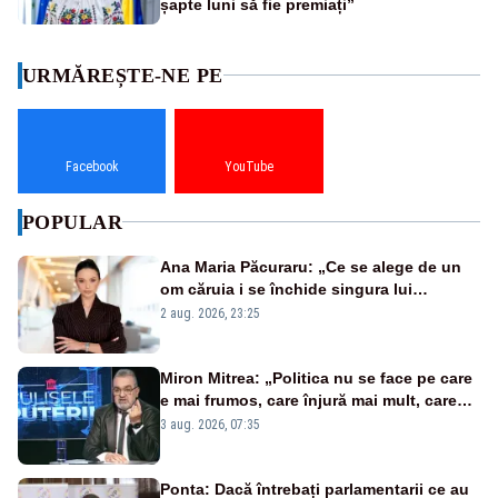
șapte luni să fie premiați”
URMĂREȘTE-NE PE
Facebook
YouTube
POPULAR
Ana Maria Păcuraru: „Ce se alege de un
om căruia i se închide singura lui
portiță?”
2 aug. 2026, 23:25
Miron Mitrea: „Politica nu se face pe care
e mai frumos, care înjură mai mult, care
țipă mai tare, ci pe proiecte”
3 aug. 2026, 07:35
Ponta: Dacă întrebați parlamentarii ce au