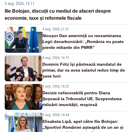
5 aug. 2026, 16:11
Ilie Bolojan, discuții cu mediul de afaceri despre
economie, taxe și reformele fiscale
4 aug. 2026, 21:27
Nicușor Dan amenință cu reexaminarea
Legii decarbonizării: „România nu poate
pierde miliarde din PNRR”
4 aug. 2026, 16:19
Dominic Fritz își păstrează mandatul de
primar, dar va avea salariul redus timp de
șase luni
3 aug. 2026, 16:22
Decizie nefavorabilă pentru Diana
Șoșoacă la Tribunalul UE. Suspendarea
ridicării imunității, respinsă
3 aug. 2026, 14:44
Elisabeta Lipă, apel către Ilie Bolojan:
„Sportivii României așteaptă de un an și