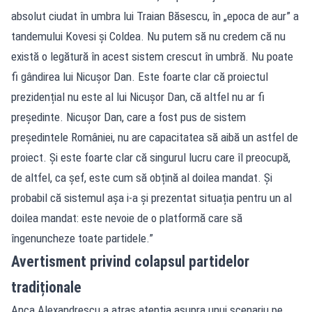
absolut ciudat în umbra lui Traian Băsescu, în „epoca de aur” a
tandemului Kovesi și Coldea. Nu putem să nu credem că nu
există o legătură în acest sistem crescut în umbră. Nu poate
fi gândirea lui Nicușor Dan. Este foarte clar că proiectul
prezidențial nu este al lui Nicușor Dan, că altfel nu ar fi
președinte. Nicușor Dan, care a fost pus de sistem
președintele României, nu are capacitatea să aibă un astfel de
proiect. Și este foarte clar că singurul lucru care îl preocupă,
de altfel, ca șef, este cum să obțină al doilea mandat. Și
probabil că sistemul așa i-a și prezentat situația pentru un al
doilea mandat: este nevoie de o platformă care să
îngenuncheze toate partidele.”
Avertisment privind colapsul partidelor
tradiționale
Anca Alexandrescu a atras atenția asupra unui scenariu pe