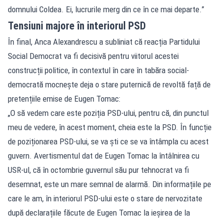
domnului Coldea. Ei, lucrurile merg din ce în ce mai departe.”
Tensiuni majore în interiorul PSD
În final, Anca Alexandrescu a subliniat că reacția Partidului
Social Democrat va fi decisivă pentru viitorul acestei
construcții politice, în contextul în care în tabăra social-
democrată mocnește deja o stare puternică de revoltă față de
pretențiile emise de Eugen Tomac:
„O să vedem care este poziția PSD-ului, pentru că, din punctul
meu de vedere, în acest moment, cheia este la PSD. În funcție
de poziționarea PSD-ului, se va ști ce se va întâmpla cu acest
guvern. Avertismentul dat de Eugen Tomac la întâlnirea cu
USR-ul, că în octombrie guvernul său pur tehnocrat va fi
desemnat, este un mare semnal de alarmă. Din informațiile pe
care le am, în interiorul PSD-ului este o stare de nervozitate
după declarațiile făcute de Eugen Tomac la ieșirea de la