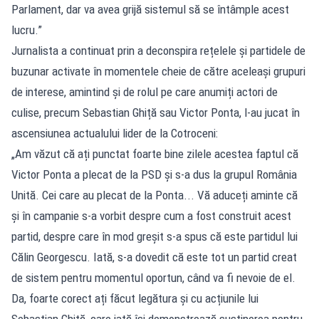
Parlament, dar va avea grijă sistemul să se întâmple acest
lucru.”
Jurnalista a continuat prin a deconspira rețelele și partidele de
buzunar activate în momentele cheie de către aceleași grupuri
de interese, amintind și de rolul pe care anumiți actori de
culise, precum Sebastian Ghiță sau Victor Ponta, l-au jucat în
ascensiunea actualului lider de la Cotroceni:
„Am văzut că ați punctat foarte bine zilele acestea faptul că
Victor Ponta a plecat de la PSD și s-a dus la grupul România
Unită. Cei care au plecat de la Ponta... Vă aduceți aminte că
și în campanie s-a vorbit despre cum a fost construit acest
partid, despre care în mod greșit s-a spus că este partidul lui
Călin Georgescu. Iată, s-a dovedit că este tot un partid creat
de sistem pentru momentul oportun, când va fi nevoie de el.
Da, foarte corect ați făcut legătura și cu acțiunile lui
Sebastian Ghiță, care iată își demonstrează susținerea pentru