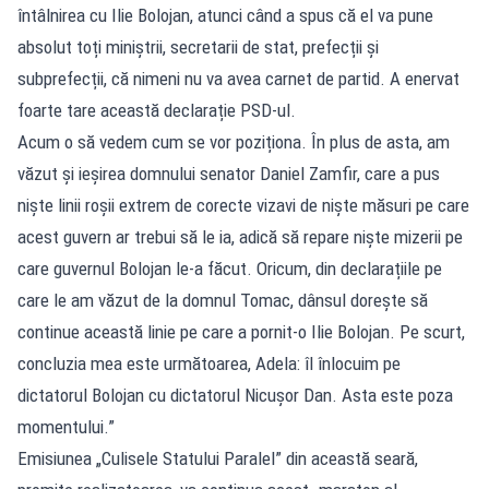
întâlnirea cu Ilie Bolojan, atunci când a spus că el va pune
absolut toți miniștrii, secretarii de stat, prefecții și
subprefecții, că nimeni nu va avea carnet de partid. A enervat
foarte tare această declarație PSD-ul.
Acum o să vedem cum se vor poziționa. În plus de asta, am
văzut și ieșirea domnului senator Daniel Zamfir, care a pus
niște linii roșii extrem de corecte vizavi de niște măsuri pe care
acest guvern ar trebui să le ia, adică să repare niște mizerii pe
care guvernul Bolojan le-a făcut. Oricum, din declarațiile pe
care le am văzut de la domnul Tomac, dânsul dorește să
continue această linie pe care a pornit-o Ilie Bolojan. Pe scurt,
concluzia mea este următoarea, Adela: îl înlocuim pe
dictatorul Bolojan cu dictatorul Nicușor Dan. Asta este poza
momentului.”
Emisiunea „Culisele Statului Paralel” din această seară,