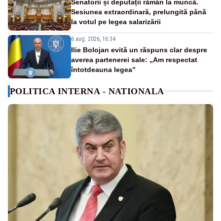
Senatorii și deputații rămân la muncă.
Sesiunea extraordinară, prelungită până
la votul pe legea salarizării
6 aug. 2026, 16:34
Ilie Bolojan evită un răspuns clar despre
averea partenerei sale: „Am respectat
întotdeauna legea”
POLITICA INTERNA - NATIONALA