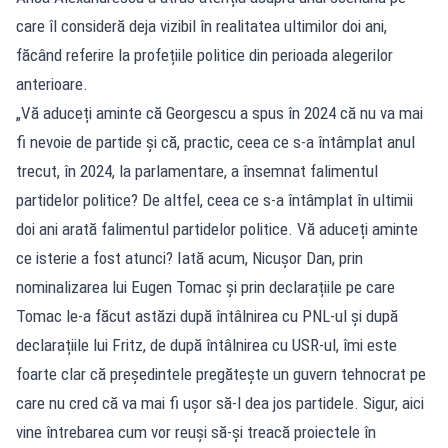
care îl consideră deja vizibil în realitatea ultimilor doi ani,
făcând referire la profețiile politice din perioada alegerilor
anterioare.
„Vă aduceți aminte că Georgescu a spus în 2024 că nu va mai
fi nevoie de partide și că, practic, ceea ce s-a întâmplat anul
trecut, în 2024, la parlamentare, a însemnat falimentul
partidelor politice? De altfel, ceea ce s-a întâmplat în ultimii
doi ani arată falimentul partidelor politice. Vă aduceți aminte
ce isterie a fost atunci? Iată acum, Nicușor Dan, prin
nominalizarea lui Eugen Tomac și prin declarațiile pe care
Tomac le-a făcut astăzi după întâlnirea cu PNL-ul și după
declarațiile lui Fritz, de după întâlnirea cu USR-ul, îmi este
foarte clar că președintele pregătește un guvern tehnocrat pe
care nu cred că va mai fi ușor să-l dea jos partidele. Sigur, aici
vine întrebarea cum vor reuși să-și treacă proiectele în