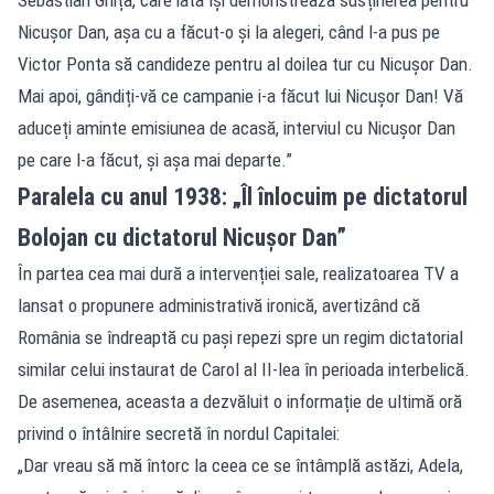
Nicușor Dan, așa cu a făcut-o și la alegeri, când l-a pus pe
Victor Ponta să candideze pentru al doilea tur cu Nicușor Dan.
Mai apoi, gândiți-vă ce campanie i-a făcut lui Nicușor Dan! Vă
aduceți aminte emisiunea de acasă, interviul cu Nicușor Dan
pe care l-a făcut, și așa mai departe.”
Paralela cu anul 1938: „Îl înlocuim pe dictatorul
Bolojan cu dictatorul Nicușor Dan”
În partea cea mai dură a intervenției sale, realizatoarea TV a
lansat o propunere administrativă ironică, avertizând că
România se îndreaptă cu pași repezi spre un regim dictatorial
similar celui instaurat de Carol al II-lea în perioada interbelică.
De asemenea, aceasta a dezvăluit o informație de ultimă oră
privind o întâlnire secretă în nordul Capitalei:
„Dar vreau să mă întorc la ceea ce se întâmplă astăzi, Adela,