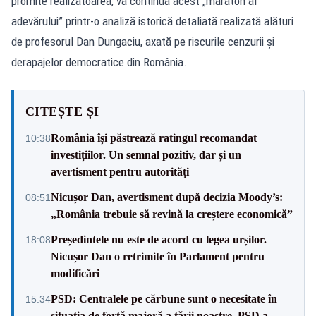
promite realizatoarea, va continua acest „maraton al
adevărului” printr-o analiză istorică detaliată realizată alături
de profesorul Dan Dungaciu, axată pe riscurile cenzurii și
derapajelor democratice din România.
CITEȘTE ȘI
România își păstrează ratingul recomandat
10:38
investițiilor. Un semnal pozitiv, dar și un
avertisment pentru autorități
Nicușor Dan, avertisment după decizia Moody’s:
08:51
„România trebuie să revină la creștere economică”
Președintele nu este de acord cu legea urșilor.
18:08
Nicușor Dan o retrimite în Parlament pentru
modificări
PSD: Centralele pe cărbune sunt o necesitate în
15:34
situaţia de forţă majoră a ţării noastre. PSD a