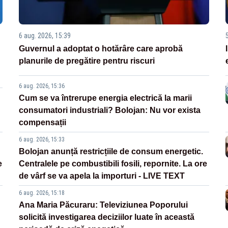
6 aug. 2026, 15:39
Guvernul a adoptat o hotărâre care aprobă
planurile de pregătire pentru riscuri
6 aug. 2026, 15:36
Cum se va întrerupe energia electrică la marii
consumatori industriali? Bolojan: Nu vor exista
compensații
6 aug. 2026, 15:33
Bolojan anunță restricțiile de consum energetic.
e
Centralele pe combustibili fosili, repornite. La ore
de vârf se va apela la importuri - LIVE TEXT
6 aug. 2026, 15:18
Ana Maria Păcuraru: Televiziunea Poporului
solicită investigarea deciziilor luate în această