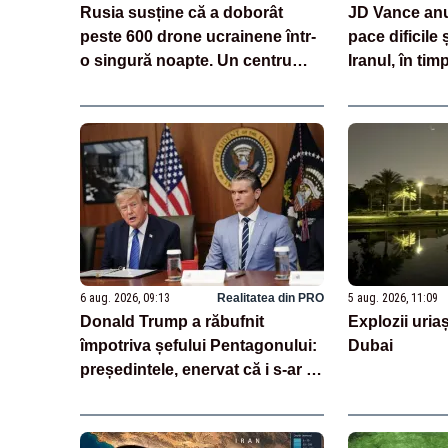
Rusia susține că a doborât
JD Vance anu
peste 600 drone ucrainene într-
pace dificile
o singură noapte. Un centru
Iranul, în ti
logistic Wildberries, avariat
neagă existen
VIDEO
SUA
6 aug. 2026, 09:13
Realitatea din PRO
5 aug. 2026, 11:09
Donald Trump a răbufnit
Explozii uriaș
împotriva șefului Pentagonului:
Dubai
președintele, enervat că i s-ar fi
ascuns penuria de rachete –
SURSE