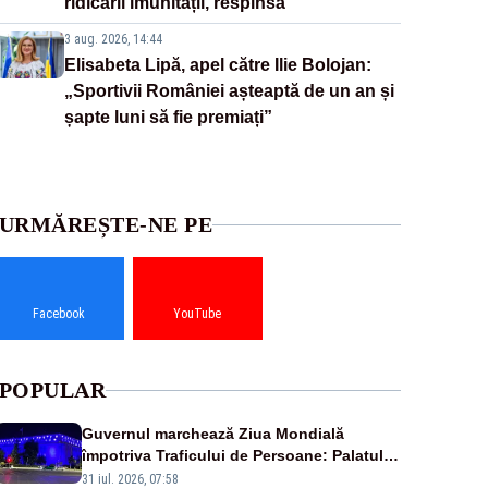
ridicării imunității, respinsă
3 aug. 2026, 14:44
Elisabeta Lipă, apel către Ilie Bolojan:
„Sportivii României așteaptă de un an și
șapte luni să fie premiați”
URMĂREȘTE-NE PE
Facebook
YouTube
POPULAR
Guvernul marchează Ziua Mondială
împotriva Traficului de Persoane: Palatul
Victoria, iluminat în albastru
31 iul. 2026, 07:58