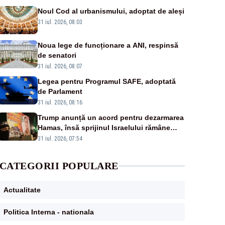
Noul Cod al urbanismului, adoptat de aleși
31 iul. 2026, 08:03
Noua lege de funcționare a ANI, respinsă
de senatori
31 iul. 2026, 08:07
Legea pentru Programul SAFE, adoptată
de Parlament
31 iul. 2026, 08:16
Trump anunță un acord pentru dezarmarea
Hamas, însă sprijinul Israelului rămâne
incert
31 iul. 2026, 07:54
CATEGORII POPULARE
Actualitate
Politica Interna - nationala