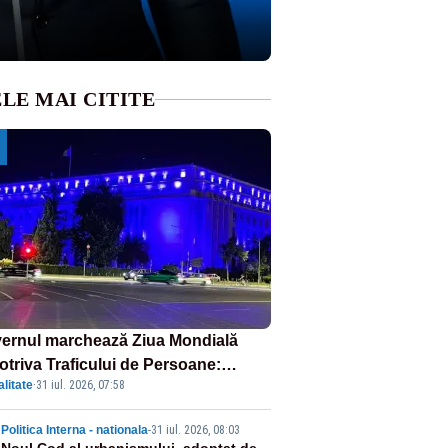
LE MAI CITITE
ernul marchează Ziua Mondială
otriva Traficului de Persoane:
litate
·
31 iul. 2026, 07:58
tul Victoria, iluminat în albastru
Politica Interna - nationala
-
31 iul. 2026, 08:03