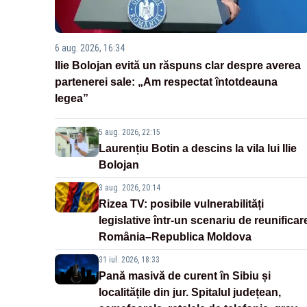
6 aug. 2026, 16:34
Ilie Bolojan evită un răspuns clar despre averea
partenerei sale: „Am respectat întotdeauna
legea”
5 aug. 2026, 22:15
Laurențiu Botin a descins la vila lui Ilie
Bolojan
3 aug. 2026, 20:14
Rizea TV: posibile vulnerabilități
legislative într-un scenariu de reunificar
România–Republica Moldova
31 iul. 2026, 18:33
Pană masivă de curent în Sibiu și
localitățile din jur. Spitalul județean,