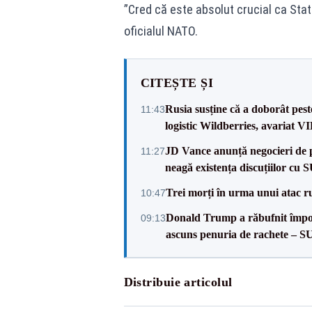
”Cred că este absolut crucial ca Stat
oficialul NATO.
CITEȘTE ȘI
Rusia susține că a doborât pes
11:43
logistic Wildberries, avariat 
JD Vance anunță negocieri de pa
11:27
neagă existența discuțiilor cu 
Trei morți în urma unui atac r
10:47
Donald Trump a răbufnit împotri
09:13
ascuns penuria de rachete – 
Distribuie articolul