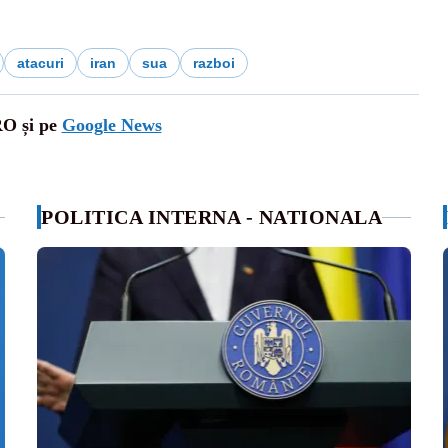
atacuri
iran
sua
razboi
RO și pe
Google News
POLITICA INTERNA - NATIONALA