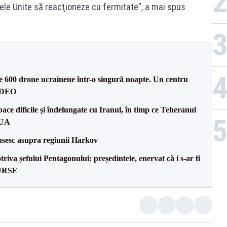
ele Unite să reacţioneze cu fermitate”, a mai spus
te 600 drone ucrainene într-o singură noapte. Un centru
VIDEO
ce dificile și îndelungate cu Iranul, în timp ce Teheranul
SUA
usesc asupra regiunii Harkov
va șefului Pentagonului: președintele, enervat că i s-ar fi
SURSE