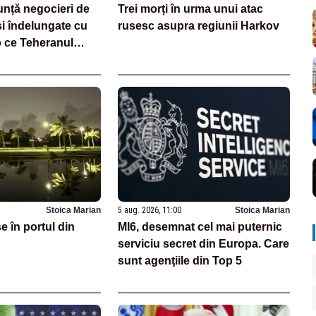
nță negocieri de
Trei morți în urma unui atac
 și îndelungate cu
rusesc asupra regiunii Harkov
mp ce Teheranul
ța discuțiilor cu
Stoica Marian
5 aug. 2026, 11:00
Stoica Marian
e în portul din
MI6, desemnat cel mai puternic
serviciu secret din Europa. Care
sunt agenţiile din Top 5