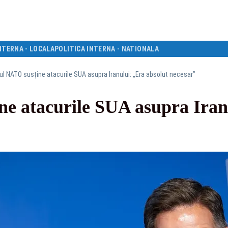
NTERNA - LOCALA
POLITICA INTERNA - NATIONALA
ul NATO susține atacurile SUA asupra Iranului: „Era absolut necesar”
ne atacurile SUA asupra Iran