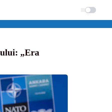
Schimba tema
ului: „Era