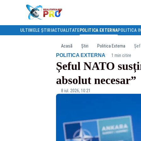
ULTIMELE ȘTIRI
ACTUALITATE
POLITICA EXTERNA
POLITICA I
Acasă
Știri
Politica Externa
Șef
·
POLITICA EXTERNA
1 min citire
Șeful NATO susți
absolut necesar”
8 iul. 2026, 10:21