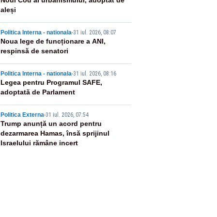
2
Noul Cod al urbanismului, adoptat de
aleși
3
Politica Interna - nationala
-
31 iul. 2026, 08:07
Noua lege de funcționare a ANI,
respinsă de senatori
4
Politica Interna - nationala
-
31 iul. 2026, 08:16
Legea pentru Programul SAFE,
adoptată de Parlament
5
Politica Externa
-
31 iul. 2026, 07:54
Trump anunță un acord pentru
dezarmarea Hamas, însă sprijinul
Israelului rămâne incert