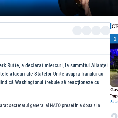
CE
1
rk Rutte, a declarat miercuri, la summitul Alianței
ele atacuri ale Statelor Unite asupra Iranului au
niind că Washingtonul trebuie să reacționeze cu
Guv
împ
Actua
Pala
arat secretarul general al NATO presei în a doua zi a