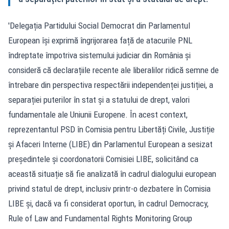
'Delegația Partidului Social Democrat din Parlamentul
European își exprimă îngrijorarea față de atacurile PNL
îndreptate împotriva sistemului judiciar din România și
consideră că declarațiile recente ale liberalilor ridică semne de
întrebare din perspectiva respectării independenței justiției, a
separației puterilor în stat și a statului de drept, valori
fundamentale ale Uniunii Europene. În acest context,
reprezentantul PSD în Comisia pentru Libertăți Civile, Justiție
și Afaceri Interne (LIBE) din Parlamentul European a sesizat
președintele și coordonatorii Comisiei LIBE, solicitând ca
această situație să fie analizată în cadrul dialogului european
privind statul de drept, inclusiv printr-o dezbatere în Comisia
LIBE și, dacă va fi considerat oportun, în cadrul Democracy,
Rule of Law and Fundamental Rights Monitoring Group