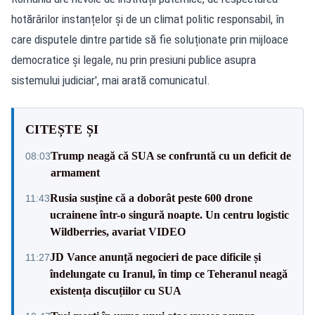
hotărârilor instanțelor și de un climat politic responsabil, în
care disputele dintre partide să fie soluționate prin mijloace
democratice și legale, nu prin presiuni publice asupra
sistemului judiciar', mai arată comunicatul.
CITEȘTE ȘI
Trump neagă că SUA se confruntă cu un deficit de
08:03
armament
Rusia susține că a doborât peste 600 drone
11:43
ucrainene într-o singură noapte. Un centru logistic
Wildberries, avariat VIDEO
JD Vance anunță negocieri de pace dificile și
11:27
îndelungate cu Iranul, în timp ce Teheranul neagă
existența discuțiilor cu SUA