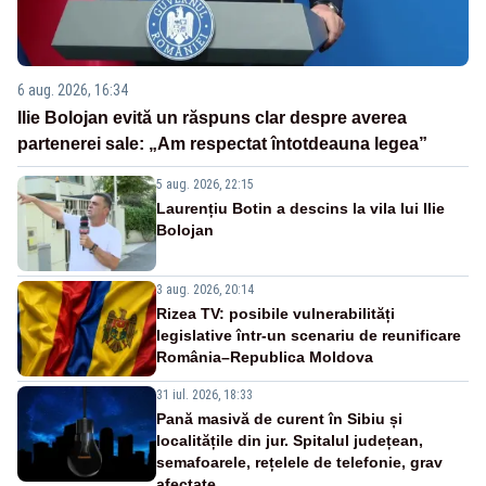
6 aug. 2026, 16:34
Ilie Bolojan evită un răspuns clar despre averea
partenerei sale: „Am respectat întotdeauna legea”
5 aug. 2026, 22:15
Laurențiu Botin a descins la vila lui Ilie
Bolojan
3 aug. 2026, 20:14
Rizea TV: posibile vulnerabilități
legislative într-un scenariu de reunificare
România–Republica Moldova
31 iul. 2026, 18:33
Pană masivă de curent în Sibiu și
localitățile din jur. Spitalul județean,
semafoarele, rețelele de telefonie, grav
afectate