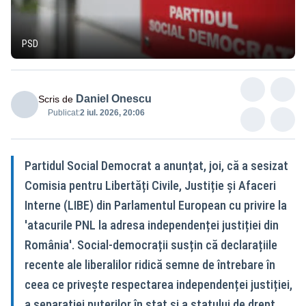
PSD
Daniel Onescu
Scris de
Publicat:
2 iul. 2026, 20:06
Partidul Social Democrat a anunțat, joi, că a sesizat
Comisia pentru Libertăți Civile, Justiție și Afaceri
Interne (LIBE) din Parlamentul European cu privire la
'atacurile PNL la adresa independenței justiției din
România'. Social-democrații susțin că declarațiile
recente ale liberalilor ridică semne de întrebare în
ceea ce privește respectarea independenței justiției,
a separației puterilor în stat și a statului de drept.