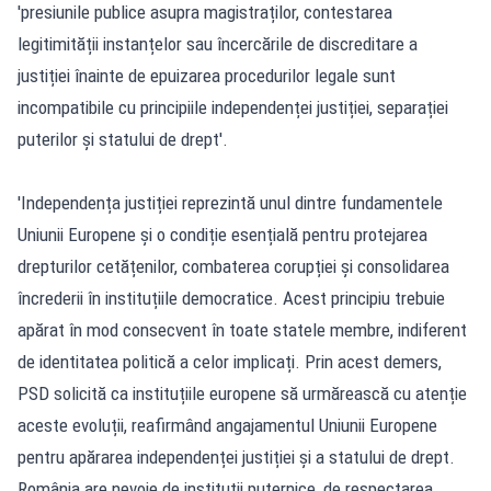
'presiunile publice asupra magistraților, contestarea
legitimității instanțelor sau încercările de discreditare a
justiției înainte de epuizarea procedurilor legale sunt
incompatibile cu principiile independenței justiției, separației
puterilor și statului de drept'.
'Independența justiției reprezintă unul dintre fundamentele
Uniunii Europene și o condiție esențială pentru protejarea
drepturilor cetățenilor, combaterea corupției și consolidarea
încrederii în instituțiile democratice. Acest principiu trebuie
apărat în mod consecvent în toate statele membre, indiferent
de identitatea politică a celor implicați. Prin acest demers,
PSD solicită ca instituțiile europene să urmărească cu atenție
aceste evoluții, reafirmând angajamentul Uniunii Europene
pentru apărarea independenței justiției și a statului de drept.
România are nevoie de instituții puternice, de respectarea