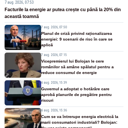
7 aug. 2026, 07:53
Facturile la energie ar putea crește cu până la 20% din
această toamnă
7 aug. 2026, 07:50
Planul de criză privind raționalizarea
energiei: 9 scenarii de risc în care se
aplică
7 aug. 2026, 07:15
Vicepremierul lui Bolojan le cere
românilor să amâne spălatul pentru a
reduce consumul de energie
6 aug. 2026, 15:39
Guvernul a adoptat o hotărâre care
aprobă planurile de pregătire pentru
riscuri
6 aug. 2026, 15:36
Cum se va întrerupe energia electrică la
marii consumatori industriali? Bolojan: