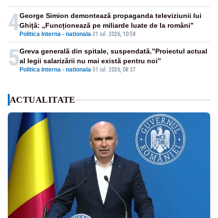
4
George Simion demontează propaganda televiziunii lui
Ghiță: „Funcționează pe miliarde luate de la români”
Politica Interna - nationala
-
31 iul. 2026, 10:58
5
Greva generală din spitale, suspendată.”Proiectul actual
al legii salarizării nu mai există pentru noi”
Politica Interna - nationala
-
31 iul. 2026, 08:37
ACTUALITATE