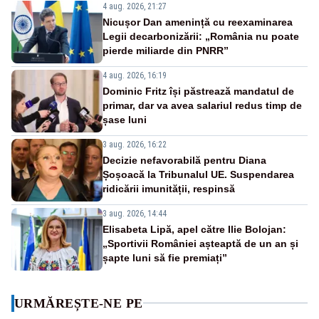
4 aug. 2026, 21:27
Nicușor Dan amenință cu reexaminarea
Legii decarbonizării: „România nu poate
pierde miliarde din PNRR”
4 aug. 2026, 16:19
Dominic Fritz își păstrează mandatul de
primar, dar va avea salariul redus timp de
șase luni
3 aug. 2026, 16:22
Decizie nefavorabilă pentru Diana
Șoșoacă la Tribunalul UE. Suspendarea
ridicării imunității, respinsă
3 aug. 2026, 14:44
Elisabeta Lipă, apel către Ilie Bolojan:
„Sportivii României așteaptă de un an și
șapte luni să fie premiați”
URMĂREȘTE-NE PE