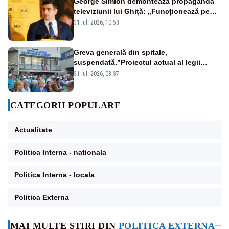
George Simion demontează propaganda
televiziunii lui Ghiță: „Funcționează pe
miliarde luate de la români”
31 iul. 2026, 10:58
Greva generală din spitale,
suspendată.”Proiectul actual al legii
salarizării nu mai există pentru noi”
31 iul. 2026, 08:37
CATEGORII POPULARE
Actualitate
Politica Interna - nationala
Politica Interna - locala
Politica Externa
MAI MULTE ȘTIRI DIN
POLITICA EXTERNA