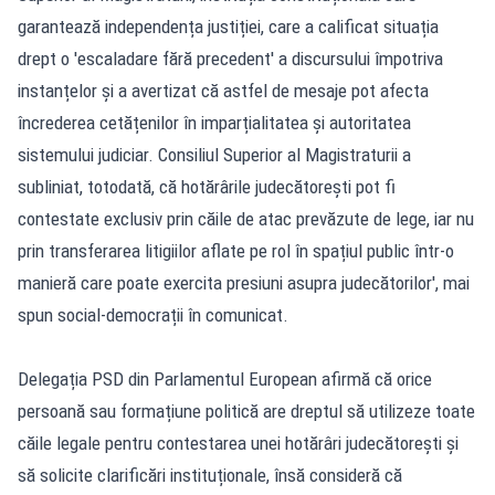
garantează independența justiției, care a calificat situația
drept o 'escaladare fără precedent' a discursului împotriva
instanțelor și a avertizat că astfel de mesaje pot afecta
încrederea cetățenilor în imparțialitatea și autoritatea
sistemului judiciar. Consiliul Superior al Magistraturii a
subliniat, totodată, că hotărârile judecătorești pot fi
contestate exclusiv prin căile de atac prevăzute de lege, iar nu
prin transferarea litigiilor aflate pe rol în spațiul public într-o
manieră care poate exercita presiuni asupra judecătorilor', mai
spun social-democrații în comunicat.
Delegația PSD din Parlamentul European afirmă că orice
persoană sau formațiune politică are dreptul să utilizeze toate
căile legale pentru contestarea unei hotărâri judecătorești și
să solicite clarificări instituționale, însă consideră că