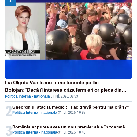
Lia Olguța Vasilescu pune tunurile pe Ilie
Bolojan:”Dacă îl interesa criza fermierilor pleca din
Politica Interna - nationala
·
31 iul. 2026, 08:53
funcție”
2
Gheorghiu, atac la medici: „Fac grevă pentru majorări?”
Politica Interna - nationala
-
31 iul. 2026, 10:35
3
România ar putea avea un nou premier abia în toamnă
Politica Interna - nationala
-
31 iul. 2026, 10:40