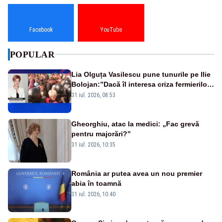
Facebook
YouTube
POPULAR
Lia Olguța Vasilescu pune tunurile pe Ilie
Bolojan:”Dacă îl interesa criza fermierilor
pleca din funcție”
31 iul. 2026, 08:53
Gheorghiu, atac la medici: „Fac grevă
pentru majorări?”
31 iul. 2026, 10:35
România ar putea avea un nou premier
abia în toamnă
31 iul. 2026, 10:40