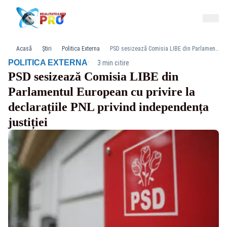
Acasă
Știri
Politica Externa
PSD sesizează Comisia LIBE din Parlamentul European cu privire la declarațiile PNL privind independența justiției
·
POLITICA EXTERNA
3 min citire
PSD sesizează Comisia LIBE din
Parlamentul European cu privire la
declarațiile PNL privind independența
justiției