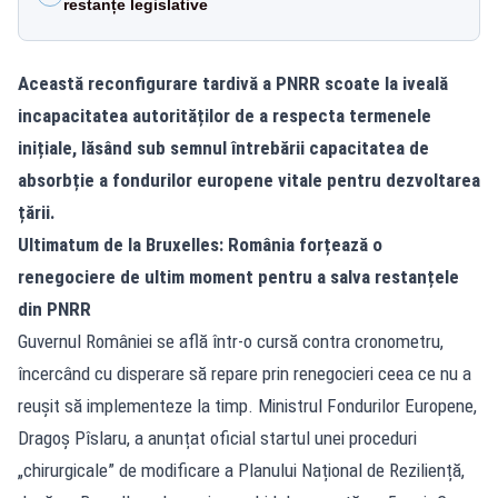
restanțe legislative
Această reconfigurare tardivă a PNRR scoate la iveală
incapacitatea autorităților de a respecta termenele
inițiale, lăsând sub semnul întrebării capacitatea de
absorbție a fondurilor europene vitale pentru dezvoltarea
țării.
Ultimatum de la Bruxelles: România forțează o
renegociere de ultim moment pentru a salva restanțele
din PNRR
Guvernul României se află într-o cursă contra cronometru,
încercând cu disperare să repare prin renegocieri ceea ce nu a
reușit să implementeze la timp. Ministrul Fondurilor Europene,
Dragoș Pîslaru, a anunțat oficial startul unei proceduri
„chirurgicale” de modificare a Planului Național de Reziliență,