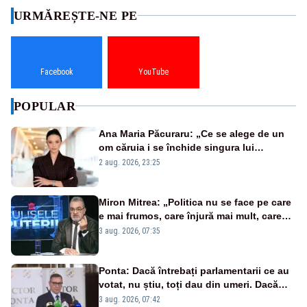
URMĂREȘTE-NE PE
Facebook
YouTube
POPULAR
Ana Maria Păcuraru: „Ce se alege de un
om căruia i se închide singura lui
portiță?”
2 aug. 2026, 23:25
Miron Mitrea: „Politica nu se face pe care
e mai frumos, care înjură mai mult, care
țipă mai tare, ci pe proiecte”
3 aug. 2026, 07:35
Ponta: Dacă întrebați parlamentarii ce au
votat, nu știu, toți dau din umeri. Dacă
întrebi de ce au votat pro sau contra, o să
3 aug. 2026, 07:42