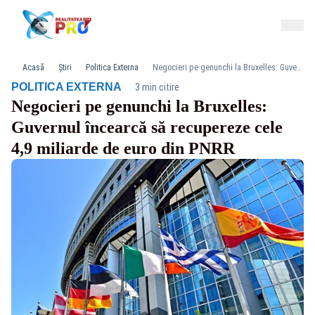
Acasă
Știri
Politica Externa
Negocieri pe genunchi la Bruxelles: Guvernul încearcă să recupereze cele 4,9 miliarde de euro din PNRR
·
POLITICA EXTERNA
3 min citire
Negocieri pe genunchi la Bruxelles:
Guvernul încearcă să recupereze cele
4,9 miliarde de euro din PNRR