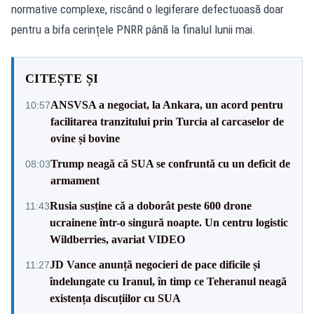
normative complexe, riscând o legiferare defectuoasă doar
pentru a bifa cerințele PNRR până la finalul lunii mai.
CITEȘTE ȘI
ANSVSA a negociat, la Ankara, un acord pentru
10:57
facilitarea tranzitului prin Turcia al carcaselor de
ovine și bovine
Trump neagă că SUA se confruntă cu un deficit de
08:03
armament
Rusia susține că a doborât peste 600 drone
11:43
ucrainene într-o singură noapte. Un centru logistic
Wildberries, avariat VIDEO
JD Vance anunță negocieri de pace dificile și
11:27
îndelungate cu Iranul, în timp ce Teheranul neagă
existența discuțiilor cu SUA