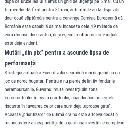
după ce Bruxelles-ul a emis un ghid de urgență pe 5 mai. Cu un
termen-limită fixat pentru 31 mai, autoritățile au la dispoziție
doar două săptămâni pentru a convinge Comisia Europeană că
România este capabilă să mai încaseze cele 4,9 miliarde de
euro rămase din granturi, deși eșecul multor proiecte inițiale
este deja evident.
Mutări „din pix” pentru a ascunde lipsa de
performanță
Strategia actuală a Executivului seamănă mai degrabă cu un
joc de noroc bugetar. Pentru a nu pierde definitiv fondurile
nerambursabile, Guvernul mută investiții din zona
împrumuturilor în cea a granturilor, abandonând proiectele
riscante în favoarea celor care sunt deja „aproape gata”.
Această „prioritizare” de ultimă oră nu este altceva decât o
recunoaștere a incapacității de a gestiona investițiile complexe