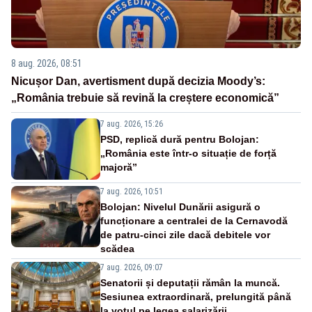
8 aug. 2026, 08:51
Nicușor Dan, avertisment după decizia Moody’s:
„România trebuie să revină la creștere economică”
7 aug. 2026, 15:26
PSD, replică dură pentru Bolojan:
„România este într-o situație de forță
majoră”
7 aug. 2026, 10:51
Bolojan: Nivelul Dunării asigură o
funcționare a centralei de la Cernavodă
de patru-cinci zile dacă debitele vor
scădea
7 aug. 2026, 09:07
Senatorii și deputații rămân la muncă.
Sesiunea extraordinară, prelungită până
la votul pe legea salarizării