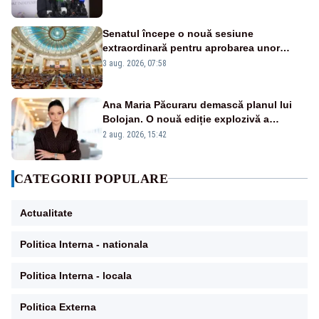
zică: păi vrei să sară ăștia pe noi
Senatul începe o nouă sesiune
extraordinară pentru aprobarea unor
jaloane din PNRR
3 aug. 2026, 07:58
Ana Maria Păcuraru demască planul lui
Bolojan. O nouă ediție explozivă a
emisiunii „Miza Zilei” la Realitatea PLUS
2 aug. 2026, 15:42
CATEGORII POPULARE
Actualitate
Politica Interna - nationala
Politica Interna - locala
Politica Externa