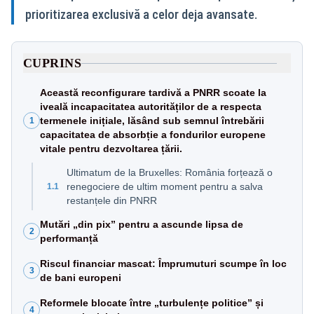
prioritizarea exclusivă a celor deja avansate.
CUPRINS
Această reconfigurare tardivă a PNRR scoate la
iveală incapacitatea autorităților de a respecta
termenele inițiale, lăsând sub semnul întrebării
1
capacitatea de absorbție a fondurilor europene
vitale pentru dezvoltarea țării.
Ultimatum de la Bruxelles: România forțează o
renegociere de ultim moment pentru a salva
1.1
restanțele din PNRR
Mutări „din pix” pentru a ascunde lipsa de
2
performanță
Riscul financiar mascat: Împrumuturi scumpe în loc
3
de bani europeni
Reformele blocate între „turbulențe politice” și
4