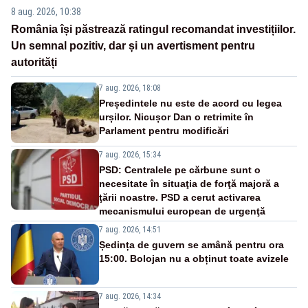
8 aug. 2026, 10:38
România își păstrează ratingul recomandat investițiilor.
Un semnal pozitiv, dar și un avertisment pentru
autorități
7 aug. 2026, 18:08
Președintele nu este de acord cu legea
urșilor. Nicușor Dan o retrimite în
Parlament pentru modificări
7 aug. 2026, 15:34
PSD: Centralele pe cărbune sunt o
necesitate în situaţia de forţă majoră a
ţării noastre. PSD a cerut activarea
mecanismului european de urgenţă
7 aug. 2026, 14:51
Ședința de guvern se amână pentru ora
15:00. Bolojan nu a obținut toate avizele
7 aug. 2026, 14:34