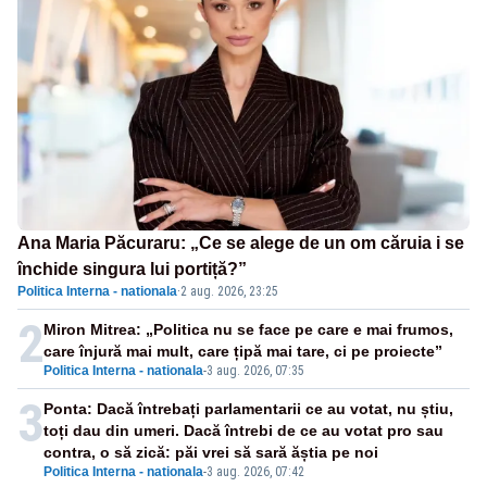
Ana Maria Păcuraru: „Ce se alege de un om căruia i se
închide singura lui portiță?”
Politica Interna - nationala
·
2 aug. 2026, 23:25
2
Miron Mitrea: „Politica nu se face pe care e mai frumos,
care înjură mai mult, care țipă mai tare, ci pe proiecte”
Politica Interna - nationala
-
3 aug. 2026, 07:35
3
Ponta: Dacă întrebați parlamentarii ce au votat, nu știu,
toți dau din umeri. Dacă întrebi de ce au votat pro sau
contra, o să zică: păi vrei să sară ăștia pe noi
Politica Interna - nationala
-
3 aug. 2026, 07:42