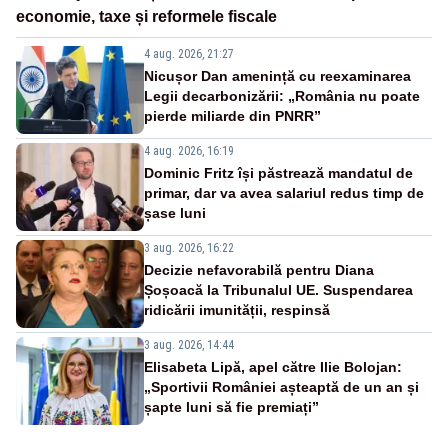
economie, taxe și reformele fiscale
4 aug. 2026, 21:27
Nicușor Dan amenință cu reexaminarea
Legii decarbonizării: „România nu poate
pierde miliarde din PNRR”
4 aug. 2026, 16:19
Dominic Fritz își păstrează mandatul de
primar, dar va avea salariul redus timp de
șase luni
3 aug. 2026, 16:22
Decizie nefavorabilă pentru Diana
Șoșoacă la Tribunalul UE. Suspendarea
ridicării imunității, respinsă
3 aug. 2026, 14:44
Elisabeta Lipă, apel către Ilie Bolojan:
„Sportivii României așteaptă de un an și
șapte luni să fie premiați”