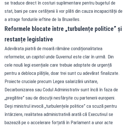
se traduce direct în costuri suplimentare pentru bugetul de
stat, bani pe care cetățenii îi vor plăti din cauza incapacității de
a atrage fondurile ieftine de la Bruxelles.
Reformele blocate între „turbulențe politice” și
restanțe legislative
Adevărata piatră de moară rămâne condiționalitatea
reformelor, un capitol unde Guvernul este clar în urmă. Din
cele nouă legi esențiale care trebuie adoptate de urgență
pentru a debloca plățile, doar trei sunt cu adevărat finalizate.
Proiecte cruciale precum Legea salarizării unitare,
Decarbonizarea sau Codul Administrativ sunt încă în faza de
„pregătire” sau de discuții nesfârșite cu partenerii europeni.
Deși ministrul invocă „turbulențele politice” ca scuză pentru
întârziere, realitatea administrativă arată că Executivul se
bazează pe o accelerare forțată în Parlament a unor acte