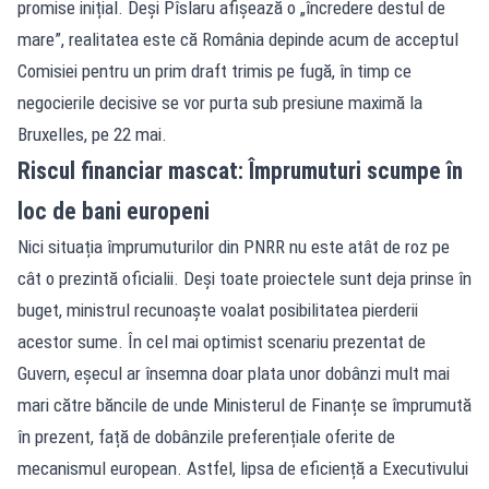
promise inițial. Deși Pîslaru afișează o „încredere destul de
mare”, realitatea este că România depinde acum de acceptul
Comisiei pentru un prim draft trimis pe fugă, în timp ce
negocierile decisive se vor purta sub presiune maximă la
Bruxelles, pe 22 mai.
Riscul financiar mascat: Împrumuturi scumpe în
loc de bani europeni
Nici situația împrumuturilor din PNRR nu este atât de roz pe
cât o prezintă oficialii. Deși toate proiectele sunt deja prinse în
buget, ministrul recunoaște voalat posibilitatea pierderii
acestor sume. În cel mai optimist scenariu prezentat de
Guvern, eșecul ar însemna doar plata unor dobânzi mult mai
mari către băncile de unde Ministerul de Finanțe se împrumută
în prezent, față de dobânzile preferențiale oferite de
mecanismul european. Astfel, lipsa de eficiență a Executivului