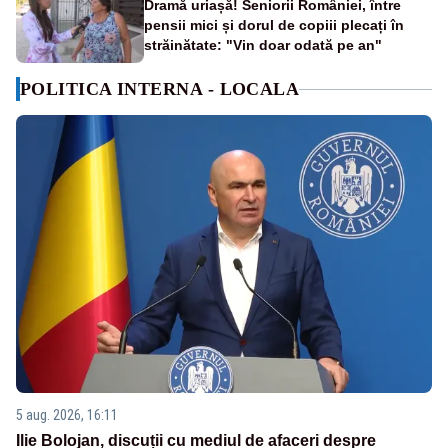
Dramă uriașă! Seniorii României, între
pensii mici și dorul de copiii plecați în
străinătate: "Vin doar odată pe an"
POLITICA INTERNA - LOCALA
5 aug. 2026, 16:11
Ilie Bolojan, discuții cu mediul de afaceri despre