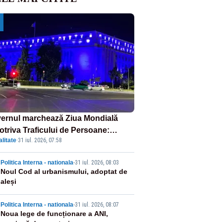
ernul marchează Ziua Mondială
otriva Traficului de Persoane:
litate
·
31 iul. 2026, 07:58
tul Victoria, iluminat în albastru
2
Politica Interna - nationala
-
31 iul. 2026, 08:03
Noul Cod al urbanismului, adoptat de
aleși
3
Politica Interna - nationala
-
31 iul. 2026, 08:07
Noua lege de funcționare a ANI,