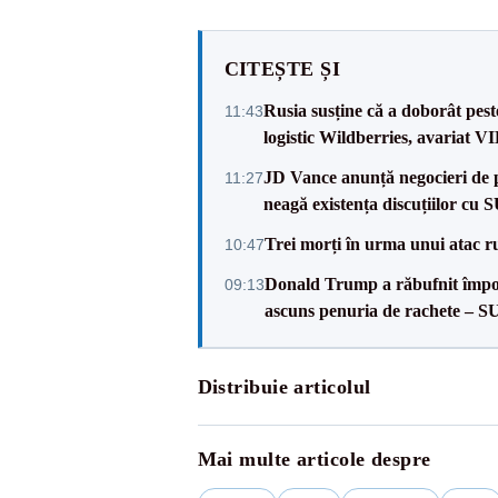
CITEȘTE ȘI
Rusia susține că a doborât pes
11:43
logistic Wildberries, avariat 
JD Vance anunță negocieri de pa
11:27
neagă existența discuțiilor cu 
Trei morți în urma unui atac r
10:47
Donald Trump a răbufnit împotri
09:13
ascuns penuria de rachete – 
Distribuie articolul
Mai multe articole despre