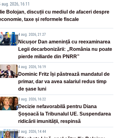
5 aug. 2026, 16:11
Ilie Bolojan, discuții cu mediul de afaceri despre
economie, taxe și reformele fiscale
4 aug. 2026, 21:27
Nicușor Dan amenință cu reexaminarea
Legii decarbonizării: „România nu poate
pierde miliarde din PNRR”
4 aug. 2026, 16:19
Dominic Fritz își păstrează mandatul de
primar, dar va avea salariul redus timp
de șase luni
3 aug. 2026, 16:22
Decizie nefavorabilă pentru Diana
Șoșoacă la Tribunalul UE. Suspendarea
ridicării imunității, respinsă
3 aug. 2026, 14:44