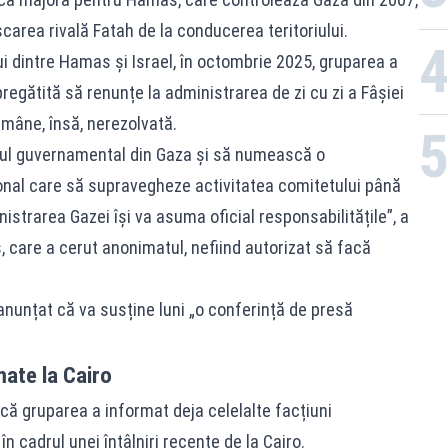
șcarea rivală Fatah de la conducerea teritoriului.
lui dintre Hamas și Israel, în octombrie 2025, gruparea a
regătită să renunțe la administrarea de zi cu zi a Fâșiei
âne, însă, nerezolvată.
tul guvernamental din Gaza și să numească o
ional care să supravegheze activitatea comitetului până
strarea Gazei își va asuma oficial responsabilitățile”, a
 care a cerut anonimatul, nefiind autorizat să facă
anunțat că va susține luni „o conferință de presă
mate la Cairo
 că gruparea a informat deja celelalte facțiuni
n cadrul unei întâlniri recente de la Cairo.