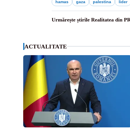
hamas
gaza
palestina
lider
Urmărește știrile Realitatea din P
ACTUALITATE