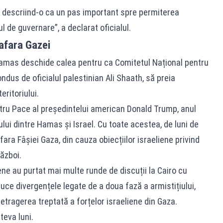
, descriind-o ca un pas important spre permiterea
 de guvernare”, a declarat oficialul.
 afara Gazei
amas deschide calea pentru ca Comitetul Național pentru
dus de oficialul palestinian Ali Shaath, să preia
eritoriului.
ntru Pace al președintelui american Donald Trump, anul
iului dintre Hamas și Israel. Cu toate acestea, de luni de
afara Fâșiei Gaza, din cauza obiecțiilor israeliene privind
război.
ene au purtat mai multe runde de discuții la Cairo cu
duce divergențele legate de a doua fază a armistițiului,
ragerea treptată a forțelor israeliene din Gaza.
teva luni.