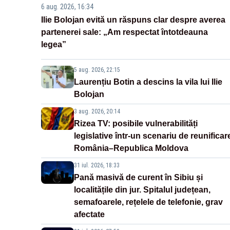
6 aug. 2026, 16:34
Ilie Bolojan evită un răspuns clar despre averea
partenerei sale: „Am respectat întotdeauna
legea”
5 aug. 2026, 22:15
Laurențiu Botin a descins la vila lui Ilie
Bolojan
3 aug. 2026, 20:14
Rizea TV: posibile vulnerabilități
legislative într-un scenariu de reunificar
România–Republica Moldova
31 iul. 2026, 18:33
Pană masivă de curent în Sibiu și
localitățile din jur. Spitalul județean,
semafoarele, rețelele de telefonie, grav
afectate