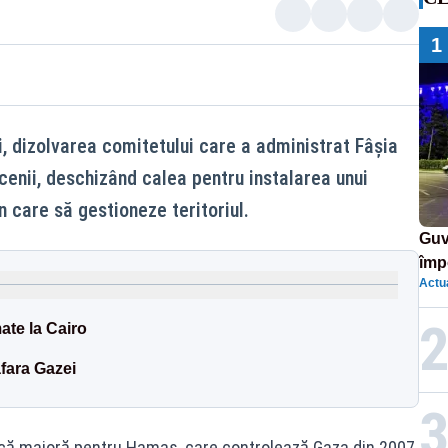
1
, dizolvarea comitetului care a administrat Fâșia
enii, deschizând calea pentru instalarea unui
 care să gestioneze teritoriul.
Guv
împ
Actua
Pala
ate la Cairo
afara Gazei
ică majoră pentru Hamas, care controlează Gaza din 2007,