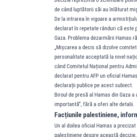
de când luptătorii săi au înlăturat mi
De la intrarea în vigoare a armistițiu
declarat în repetate rânduri că este p
Gaza. Problema dezarmării Hamas răm
„Mișcarea a decis să dizolve comite
personalitate acceptată la nivel naț
când Comitetul Național pentru Admini
declarat pentru AFP un oficial Hamas,
declarații publice pe acest subiect.
Biroul de presă al Hamas din Gaza a 
importantă”, fără a oferi alte detalii.
Facțiunile palestiniene, infor
Un al doilea oficial Hamas a precizat
palestiniene despre această decizie, î