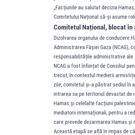
„Facțiunile au salutat decizia Hamas
Comitetului Național să-și asume rolul
Comitetul Național, blocat în
Dizolvarea organului de conducere H
Administrarea Fâșiei Gaza (NCAG), con
responsabilitățile administrative ale t
NCAG a fost înființat de Consiliul pe
trecut, în contextul medierii armistiț
zile, comitetul și-a păstrat sediul în 
intrarea sa pe teritoriul devastat de 
Hamas și celelalte facțiuni palestini
mediatorii internaționali, pentru a re
care prevede dezarmarea Hamas și ret
Această etapă se află în impas de câ