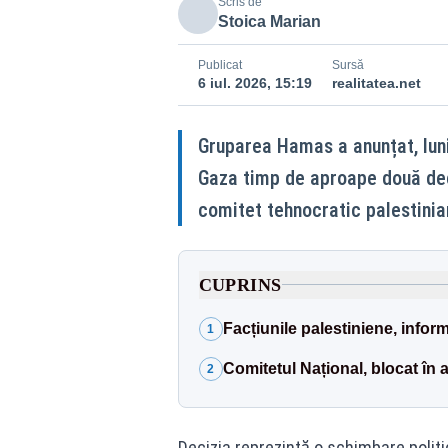
Scris de
Stoica Marian
Publicat
Sursă
6 iul. 2026, 15:19
realitatea.net
Gruparea Hamas a anunțat, luni
Gaza timp de aproape două dec
comitet tehnocratic palestinian
CUPRINS
Facțiunile palestiniene, inform
1
Comitetul Național, blocat în 
2
Decizia reprezintă o schimbare polit