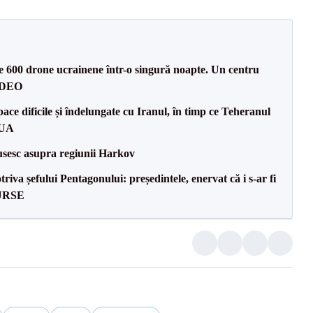
te 600 drone ucrainene într-o singură noapte. Un centru
VIDEO
ce dificile și îndelungate cu Iranul, în timp ce Teheranul
SUA
usesc asupra regiunii Harkov
va șefului Pentagonului: președintele, enervat că i s-ar fi
SURSE