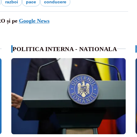
razboi
pace
conducere
RO și pe
Google News
POLITICA INTERNA - NATIONALA