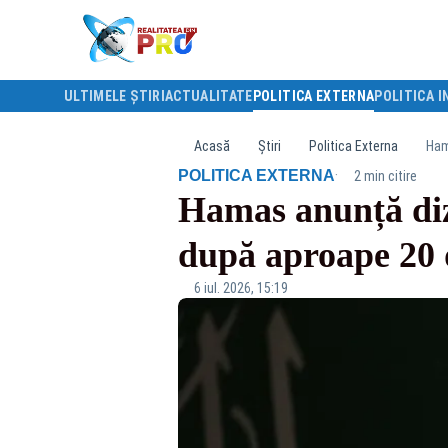
ULTIMELE ȘTIRI
ACTUALITATE
POLITICA EXTERNA
POLITICA I
Acasă
Știri
Politica Externa
Ham
·
POLITICA EXTERNA
2 min citire
Hamas anunță diz
după aproape 20 d
6 iul. 2026, 15:19