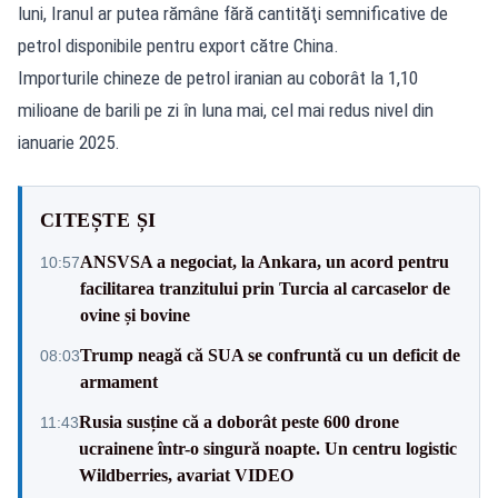
luni, Iranul ar putea rămâne fără cantităţi semnificative de
petrol disponibile pentru export către China.
Importurile chineze de petrol iranian au coborât la 1,10
milioane de barili pe zi în luna mai, cel mai redus nivel din
ianuarie 2025.
CITEȘTE ȘI
ANSVSA a negociat, la Ankara, un acord pentru
10:57
facilitarea tranzitului prin Turcia al carcaselor de
ovine și bovine
Trump neagă că SUA se confruntă cu un deficit de
08:03
armament
Rusia susține că a doborât peste 600 drone
11:43
ucrainene într-o singură noapte. Un centru logistic
Wildberries, avariat VIDEO