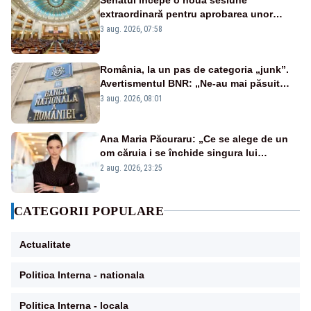
extraordinară pentru aprobarea unor
jaloane din PNRR
3 aug. 2026, 07:58
România, la un pas de categoria „junk”.
Avertismentul BNR: „Ne-au mai păsuit
pentru câteva luni”
3 aug. 2026, 08:01
Ana Maria Păcuraru: „Ce se alege de un
om căruia i se închide singura lui
portiță?”
2 aug. 2026, 23:25
CATEGORII POPULARE
Actualitate
Politica Interna - nationala
Politica Interna - locala