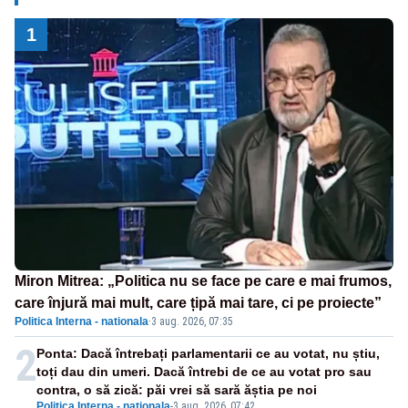
1
Miron Mitrea: „Politica nu se face pe care e mai frumos,
care înjură mai mult, care țipă mai tare, ci pe proiecte”
Politica Interna - nationala
·
3 aug. 2026, 07:35
2
Ponta: Dacă întrebați parlamentarii ce au votat, nu știu,
toți dau din umeri. Dacă întrebi de ce au votat pro sau
contra, o să zică: păi vrei să sară ăștia pe noi
Politica Interna - nationala
-
3 aug. 2026, 07:42