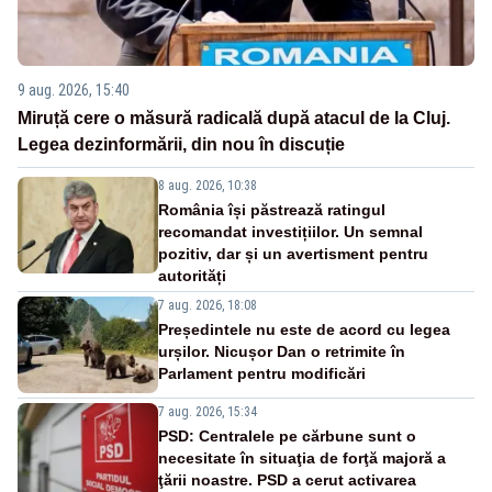
9 aug. 2026, 15:40
Miruță cere o măsură radicală după atacul de la Cluj.
Legea dezinformării, din nou în discuție
8 aug. 2026, 10:38
România își păstrează ratingul
recomandat investițiilor. Un semnal
pozitiv, dar și un avertisment pentru
autorități
7 aug. 2026, 18:08
Președintele nu este de acord cu legea
urșilor. Nicușor Dan o retrimite în
Parlament pentru modificări
7 aug. 2026, 15:34
PSD: Centralele pe cărbune sunt o
necesitate în situaţia de forţă majoră a
ţării noastre. PSD a cerut activarea