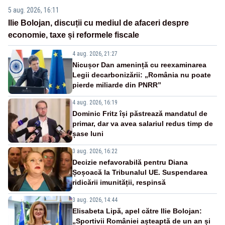
5 aug. 2026, 16:11
Ilie Bolojan, discuții cu mediul de afaceri despre
economie, taxe și reformele fiscale
4 aug. 2026, 21:27
Nicușor Dan amenință cu reexaminarea
Legii decarbonizării: „România nu poate
pierde miliarde din PNRR”
4 aug. 2026, 16:19
Dominic Fritz își păstrează mandatul de
primar, dar va avea salariul redus timp de
șase luni
3 aug. 2026, 16:22
Decizie nefavorabilă pentru Diana
Șoșoacă la Tribunalul UE. Suspendarea
ridicării imunității, respinsă
3 aug. 2026, 14:44
Elisabeta Lipă, apel către Ilie Bolojan:
„Sportivii României așteaptă de un an și