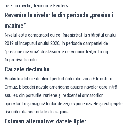
pe zi în martie, transmite Reuters.
Revenire la nivelurile din perioada „presiunii
maxime”
Nivelul este comparabil cu cel înregistrat la sfârşitul anului
2019 şi începutul anului 2020, în perioada campaniei de
”presiune maximă” desfăşurate de administraţia Trump
împotriva Iranului.
Cauzele declinului
Analiştii atribuie declinul perturbărilor din zona Strâmtorii
Ormuz, blocadei navale americane asupra navelor care intră
sau ies din porturile iraniene şi reticenţei armatorilor,
operatorilor şi asigurătorilor de a-şi expune navele şi echipajele
riscurilor de securitate din regiune.
Estimări alternative: datele Kpler