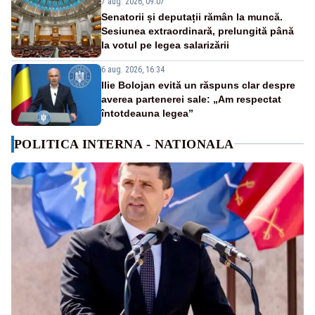
7 aug. 2026, 09:07
Senatorii și deputații rămân la muncă.
Sesiunea extraordinară, prelungită până
la votul pe legea salarizării
6 aug. 2026, 16:34
Ilie Bolojan evită un răspuns clar despre
averea partenerei sale: „Am respectat
întotdeauna legea”
POLITICA INTERNA - NATIONALA