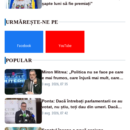
șapte luni să fie premiați”
URMĂREȘTE-NE PE
Facebook
YouTube
POPULAR
Miron Mitrea: „Politica nu se face pe care
e mai frumos, care înjură mai mult, care
țipă mai tare, ci pe proiecte”
3 aug. 2026, 07:35
Ponta: Dacă întrebați parlamentarii ce au
votat, nu știu, toți dau din umeri. Dacă
întrebi de ce au votat pro sau contra, o să
3 aug. 2026, 07:42
zică: păi vrei să sară ăștia pe noi
Senatul începe o nouă sesiune