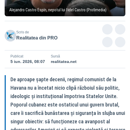
Alejandro Castro Espín, nepotul lui Fidel Castro (Profimedia)
Scris de
Realitatea din PRO
Publicat
Sursă
5 iun. 2026, 08:07
realitatea.net
De aproape șapte decenii, regimul comunist de la
Havana nu a încetat nicio clipă războiul său politic,
ideologic și instituțional împotriva Statelor Unite.
Poporul cubanez este ostaticul unui guvern brutal,
care îi sacrifică bunăstarea și siguranța în slujba unui
singur obiectiv: să funcționeze ca avanpost al
adversarilor Americii și să exporte violență și teroare