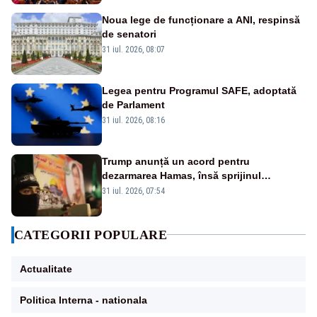
Noua lege de funcționare a ANI, respinsă
de senatori
31 iul. 2026, 08:07
Legea pentru Programul SAFE, adoptată
de Parlament
31 iul. 2026, 08:16
Trump anunță un acord pentru
dezarmarea Hamas, însă sprijinul
Israelului rămâne incert
31 iul. 2026, 07:54
CATEGORII POPULARE
Actualitate
Politica Interna - nationala