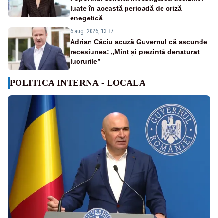
luate în această perioadă de criză
enegetică
6 aug. 2026, 13:37
Adrian Câciu acuză Guvernul că ascunde
recesiunea: „Mint și prezintă denaturat
lucrurile”
POLITICA INTERNA - LOCALA