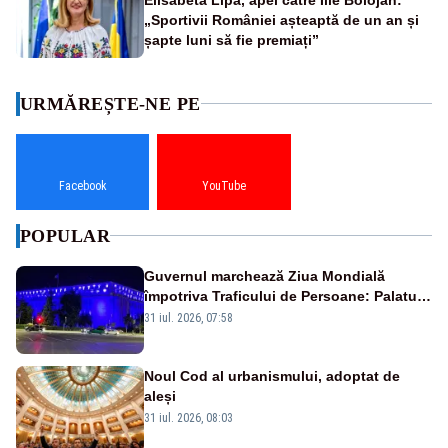
„Sportivii României așteaptă de un an și
șapte luni să fie premiați”
URMĂREȘTE-NE PE
Facebook
YouTube
POPULAR
Guvernul marchează Ziua Mondială
împotriva Traficului de Persoane: Palatul
Victoria, iluminat în albastru
31 iul. 2026, 07:58
Noul Cod al urbanismului, adoptat de
aleși
31 iul. 2026, 08:03