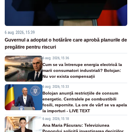
6 aug. 2026, 15:39
Guvernul a adoptat o hotărâre care aprobă planurile de
pregătire pentru riscuri
6 aug. 2026, 15:36
Cum se va întrerupe energia electrică la
marii consumatori industriali? Bolojan:
Nu vor exista compensații
6 aug. 2026, 15:33
Bolojan anunță restricțiile de consum
energetic. Centralele pe combustibili
fosili, repornite. La ore de vârf se va apela
la importuri - LIVE TEXT
6 aug. 2026, 15:18
Ana Maria Păcuraru: Televiziunea
Poporului solicită investigarea deciziilor