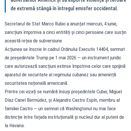
de extremă stângă în întregul emisfer occidental.
Secretarul de Stat Marco Rubio a anunțat miercuri, 4 iunie,
sancțiuni împotriva a cinci entități și cinci persoane care susțin
această rețea de subversiune.
Acțiunea se înscrie în cadrul Ordinului Executiv 14404, semnat
de președintele Trump pe 1 mai 2026 — un instrument juridic
care autorizează sancțiuni extinse împotriva celor care sprijină
aparatul de securitate al regimului cubanez sau amenință
securitatea națională americană.
Printre cei vizați se numără însuși președintele Cubei, Miguel
Díaz-Canel Bermúdez, și Alejandro Castro Espín, membru al
familiei Castro — un semnal că Washingtonul nu mai face
distincție între fațada instituțională și nucleul dur al puterii de
la Havana.