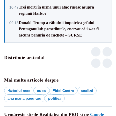
Trei morți în urma unui atac rusesc asupra
10:47
regiunii Harkov
Donald Trump a răbufnit împotriva șefului
09:13
Pentagonului: președintele, enervat că i s-ar fi
ascuns penuria de rachete – SURSE
Distribuie articolul
Mai multe articole despre
războiul rece
cuba
Fidel Castro
analiză
ana maria pacuraru
politica
Urmărește știrile Realitatea din PRO și pe
Google