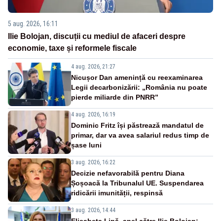
5 aug. 2026, 16:11
Ilie Bolojan, discuții cu mediul de afaceri despre
economie, taxe și reformele fiscale
4 aug. 2026, 21:27
Nicușor Dan amenință cu reexaminarea
Legii decarbonizării: „România nu poate
pierde miliarde din PNRR”
4 aug. 2026, 16:19
Dominic Fritz își păstrează mandatul de
primar, dar va avea salariul redus timp de
șase luni
3 aug. 2026, 16:22
Decizie nefavorabilă pentru Diana
Șoșoacă la Tribunalul UE. Suspendarea
ridicării imunității, respinsă
3 aug. 2026, 14:44
Elisabeta Lipă, apel către Ilie Bolojan: