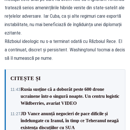
tratează serios amenințările hibride venite din state-satelit ale
rețelelor adversare. Iar Cuba, ca și alte regimuri care exportă
instabilitate, nu mai beneficiază de îngăduința unei diplomații
ezitante.
Războiul ideologic nu s-a terminat odată cu Războiul Rece. El
a continuat, discret și persistent. Washingtonul tocmai a decis
să îl numească pe nume.
CITEȘTE ȘI
Rusia susține că a doborât peste 600 drone
11:43
ucrainene într-o singură noapte. Un centru logistic
Wildberries, avariat VIDEO
JD Vance anunță negocieri de pace dificile și
11:27
îndelungate cu Iranul, în timp ce Teheranul neagă
existența discuțiilor cu SUA