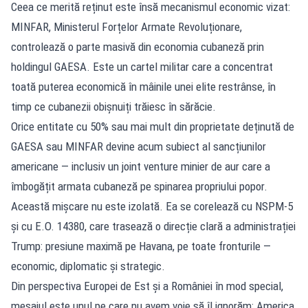
Ceea ce merită reținut este însă mecanismul economic vizat:
MINFAR, Ministerul Forțelor Armate Revoluționare,
controlează o parte masivă din economia cubaneză prin
holdingul GAESA. Este un cartel militar care a concentrat
toată puterea economică în mâinile unei elite restrânse, în
timp ce cubanezii obișnuiți trăiesc în sărăcie.
Orice entitate cu 50% sau mai mult din proprietate deținută de
GAESA sau MINFAR devine acum subiect al sancțiunilor
americane — inclusiv un joint venture minier de aur care a
îmbogățit armata cubaneză pe spinarea propriului popor.
Această mișcare nu este izolată. Ea se corelează cu NSPM-5
și cu E.O. 14380, care trasează o direcție clară a administrației
Trump: presiune maximă pe Havana, pe toate fronturile —
economic, diplomatic și strategic.
Din perspectiva Europei de Est și a României în mod special,
mesajul este unul pe care nu avem voie să îl ignorăm: America