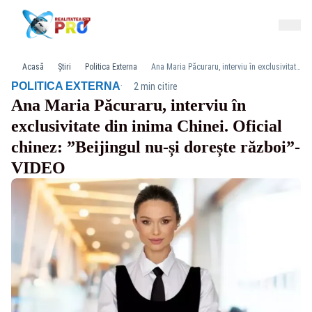
Acasă
Știri
Politica Externa
Ana Maria Păcuraru, interviu în exclusivitate din inima Chinei. Oficial chinez: ”Beijingul nu-și dorește război”-VIDEO
·
POLITICA EXTERNA
2 min citire
Ana Maria Păcuraru, interviu în
exclusivitate din inima Chinei. Oficial
chinez: ”Beijingul nu-și dorește război”-
VIDEO