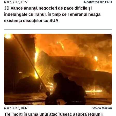
6 aug. 2026, 11:27
Realitatea din PRO
JD Vance anunță negocieri de pace dificile și
îndelungate cu Iranul, în timp ce Teheranul neagă
existența discuțiilor cu SUA
6 aug. 2026, 10:47
Stoica Marian
Trei morți în urma unui atac rusesc asupra regiunii