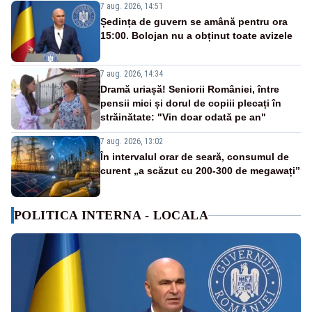
7 aug. 2026, 14:51
Ședința de guvern se amână pentru ora
15:00. Bolojan nu a obținut toate avizele
7 aug. 2026, 14:34
Dramă uriașă! Seniorii României, între
pensii mici și dorul de copiii plecați în
străinătate: "Vin doar odată pe an"
7 aug. 2026, 13:02
În intervalul orar de seară, consumul de
curent „a scăzut cu 200-300 de megawați”
POLITICA INTERNA - LOCALA