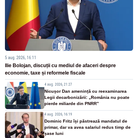
5 aug. 2026, 16:11
Ilie Bolojan, discuții cu mediul de afaceri despre
economie, taxe și reformele fiscale
4 aug. 2026, 21:27
Nicușor Dan amenință cu reexaminarea
Legii decarbonizării: „România nu poate
pierde miliarde din PNRR”
4 aug. 2026, 16:19
Dominic Fritz își păstrează mandatul de
primar, dar va avea salariul redus timp de
șase luni