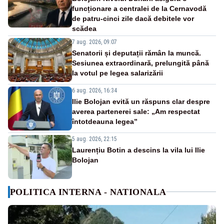
funcționare a centralei de la Cernavodă
de patru-cinci zile dacă debitele vor
scădea
7 aug. 2026, 09:07
Senatorii și deputații rămân la muncă.
Sesiunea extraordinară, prelungită până
la votul pe legea salarizării
6 aug. 2026, 16:34
Ilie Bolojan evită un răspuns clar despre
averea partenerei sale: „Am respectat
întotdeauna legea”
5 aug. 2026, 22:15
Laurențiu Botin a descins la vila lui Ilie
Bolojan
POLITICA INTERNA - NATIONALA