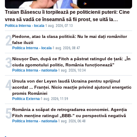
Traian Băsescu îi torpilează pe politicienii puterii: Cine
vrea să vadă ce înseamnă să fii prost, se uită la
Politica Interna - locala
·
1 aug. 2026, 07:13
România
2
Piedone, atac la clasa politică: Nu le mai dați românilor
false iluzii
Politica Interna - locala
-
1 aug. 2026, 08:47
3
Nicușor Dan, după ce Fitch a păstrat ratingul de țară: „În
ciuda zgomotului politic, România funcționează”
Politica Interna - nationala
-
1 aug. 2026, 10:34
4
Ursula von der Leyen laudă Ucraina pentru sprijinul
acordat ... Franței. Nicio reacție privind ajutorul energetic
promis României
Politica Externa
-
1 aug. 2026, 11:59
5
România a scăpat de retrogradarea economiei. Agenția
Fitch menține ratingul „BBB-” cu perspectivă negativă
Politica Interna - nationala
-
1 aug. 2026, 06:48