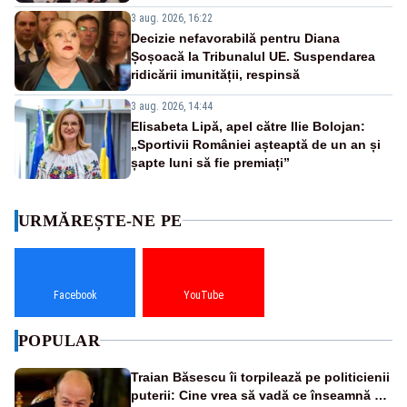
3 aug. 2026, 16:22
Decizie nefavorabilă pentru Diana
Șoșoacă la Tribunalul UE. Suspendarea
ridicării imunității, respinsă
3 aug. 2026, 14:44
Elisabeta Lipă, apel către Ilie Bolojan:
„Sportivii României așteaptă de un an și
șapte luni să fie premiați”
URMĂREȘTE-NE PE
Facebook
YouTube
POPULAR
Traian Băsescu îi torpilează pe politicienii
puterii: Cine vrea să vadă ce înseamnă să