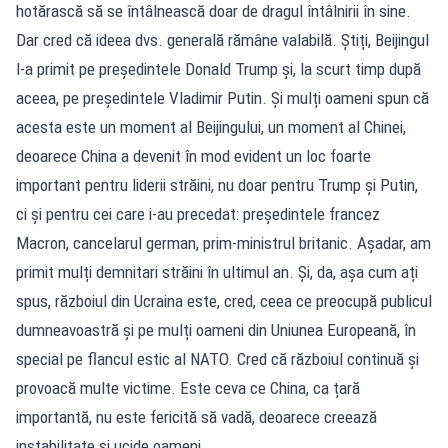
hotărască să se întâlnească doar de dragul întâlnirii în sine.
Dar cred că ideea dvs. generală rămâne valabilă. Știți, Beijingul
l-a primit pe președintele Donald Trump și, la scurt timp după
aceea, pe președintele Vladimir Putin. Și mulți oameni spun că
acesta este un moment al Beijingului, un moment al Chinei,
deoarece China a devenit în mod evident un loc foarte
important pentru liderii străini, nu doar pentru Trump și Putin,
ci și pentru cei care i-au precedat: președintele francez
Macron, cancelarul german, prim-ministrul britanic. Așadar, am
primit mulți demnitari străini în ultimul an. Și, da, așa cum ați
spus, războiul din Ucraina este, cred, ceea ce preocupă publicul
dumneavoastră și pe mulți oameni din Uniunea Europeană, în
special pe flancul estic al NATO. Cred că războiul continuă și
provoacă multe victime. Este ceva ce China, ca țară
importantă, nu este fericită să vadă, deoarece creează
instabilitate și ucide oameni.