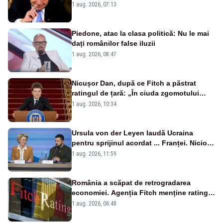
fii prost, se uită la România
1 aug. 2026, 07:13
Piedone, atac la clasa politică: Nu le mai
dați românilor false iluzii
1 aug. 2026, 08:47
Nicușor Dan, după ce Fitch a păstrat
ratingul de țară: „În ciuda zgomotului
politic, România funcționează”
1 aug. 2026, 10:34
Ursula von der Leyen laudă Ucraina
pentru sprijinul acordat ... Franței. Nicio
reacție privind ajutorul energetic promis
1 aug. 2026, 11:59
României
România a scăpat de retrogradarea
economiei. Agenția Fitch menține ratingul
„BBB-” cu perspectivă negativă
1 aug. 2026, 06:48