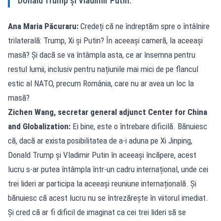
Donald Trump și Vladimir Putin.
Ana Maria Păcuraru:
Credeți că ne îndreptăm spre o întâlnire
trilaterală: Trump, Xi și Putin? În aceeași cameră, la aceeași
masă? Și dacă se va întâmpla asta, ce ar însemna pentru
restul lumii, inclusiv pentru națiunile mai mici de pe flancul
estic al NATO, precum România, care nu ar avea un loc la
masă?
Zichen Wang, secretar general adjunct Center for China
and Globalization:
Ei bine, este o întrebare dificilă. Bănuiesc
că, dacă ar exista posibilitatea de a-i aduna pe Xi Jinping,
Donald Trump și Vladimir Putin în aceeași încăpere, acest
lucru s-ar putea întâmpla într-un cadru internațional, unde cei
trei lideri ar participa la aceeași reuniune internațională. Și
bănuiesc că acest lucru nu se întrezărește în viitorul imediat.
Și cred că ar fi dificil de imaginat ca cei trei lideri să se