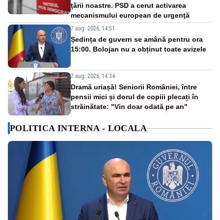
ţării noastre. PSD a cerut activarea
mecanismului european de urgenţă
7 aug. 2026, 14:51
Ședința de guvern se amână pentru ora
15:00. Bolojan nu a obținut toate avizele
7 aug. 2026, 14:34
Dramă uriașă! Seniorii României, între
pensii mici și dorul de copiii plecați în
străinătate: "Vin doar odată pe an"
POLITICA INTERNA - LOCALA