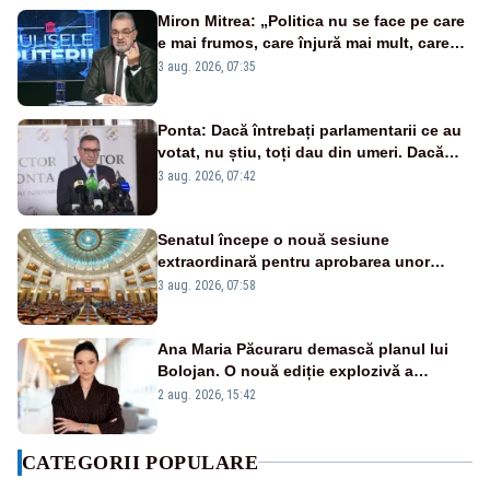
Miron Mitrea: „Politica nu se face pe care
e mai frumos, care înjură mai mult, care
țipă mai tare, ci pe proiecte”
3 aug. 2026, 07:35
Ponta: Dacă întrebați parlamentarii ce au
votat, nu știu, toți dau din umeri. Dacă
întrebi de ce au votat pro sau contra, o să
3 aug. 2026, 07:42
zică: păi vrei să sară ăștia pe noi
Senatul începe o nouă sesiune
extraordinară pentru aprobarea unor
jaloane din PNRR
3 aug. 2026, 07:58
Ana Maria Păcuraru demască planul lui
Bolojan. O nouă ediție explozivă a
emisiunii „Miza Zilei” la Realitatea PLUS
2 aug. 2026, 15:42
CATEGORII POPULARE