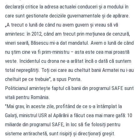
declarații critice la adresa actualei conduceri și a modului în
care sunt gestionate deciziile guvernamentale și de apărare.
„A trecut o lună de când nu avem guvern și vreau să vă
amintesc: în 2012, când am trecut prin moțiunea de cenzură,
vineri seară, Băsescu mi-a dat mandatul. Avem o lună de când
nu știm cine va fi prim-ministru – asta este cea mai proastă
veste. Incidentul cu drona ne-a arătat încă o dată că suntem
total nepregătiți. Toți cei care au cheltuit banii Armatei nu i-au
cheltuit pe ce trebuie", a spus Ponta.
Politicianul amintește faptul că banii din programul SAFE sunt
vitali pentru România.
"Mai grav, în aceste zile, profitând de ce s-a întâmplat la
Galați, ministrul USR al Apărării a făcut cea mai mare gafă: 10
miliarde din programul SAFE, în loc să fie folosiți pentru
sisteme antirachetă, sunt risipiți și direcționați greșit.