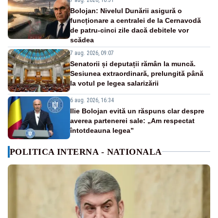
Bolojan: Nivelul Dunării asigură o
funcționare a centralei de la Cernavodă
de patru-cinci zile dacă debitele vor
scădea
7 aug. 2026, 09:07
Senatorii și deputații rămân la muncă.
Sesiunea extraordinară, prelungită până
la votul pe legea salarizării
6 aug. 2026, 16:34
Ilie Bolojan evită un răspuns clar despre
averea partenerei sale: „Am respectat
întotdeauna legea”
POLITICA INTERNA - NATIONALA