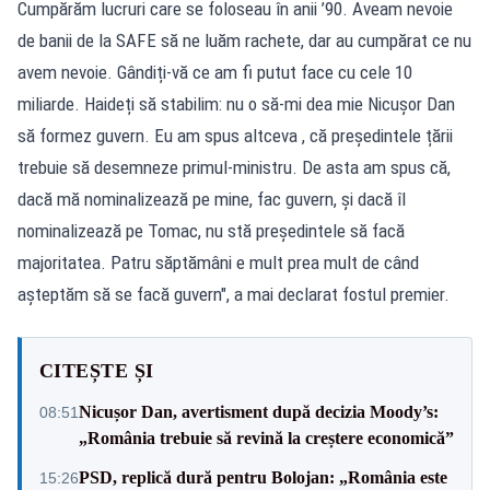
Cumpărăm lucruri care se foloseau în anii ’90. Aveam nevoie
de banii de la SAFE să ne luăm rachete, dar au cumpărat ce nu
avem nevoie. Gândiți-vă ce am fi putut face cu cele 10
miliarde. Haideți să stabilim: nu o să-mi dea mie Nicușor Dan
să formez guvern. Eu am spus altceva , că președintele țării
trebuie să desemneze primul-ministru. De asta am spus că,
dacă mă nominalizează pe mine, fac guvern, și dacă îl
nominalizează pe Tomac, nu stă președintele să facă
majoritatea. Patru săptămâni e mult prea mult de când
așteptăm să se facă guvern", a mai declarat fostul premier.
CITEȘTE ȘI
Nicușor Dan, avertisment după decizia Moody’s:
08:51
„România trebuie să revină la creștere economică”
PSD, replică dură pentru Bolojan: „România este
15:26