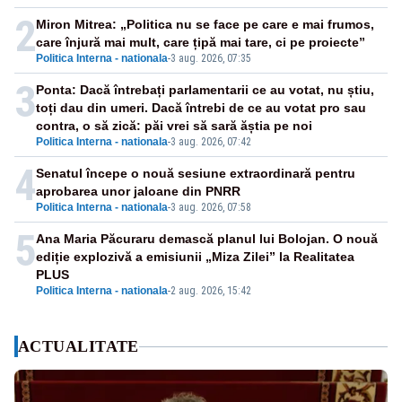
2
Miron Mitrea: „Politica nu se face pe care e mai frumos,
care înjură mai mult, care țipă mai tare, ci pe proiecte”
Politica Interna - nationala
-
3 aug. 2026, 07:35
3
Ponta: Dacă întrebați parlamentarii ce au votat, nu știu,
toți dau din umeri. Dacă întrebi de ce au votat pro sau
contra, o să zică: păi vrei să sară ăștia pe noi
Politica Interna - nationala
-
3 aug. 2026, 07:42
4
Senatul începe o nouă sesiune extraordinară pentru
aprobarea unor jaloane din PNRR
Politica Interna - nationala
-
3 aug. 2026, 07:58
5
Ana Maria Păcuraru demască planul lui Bolojan. O nouă
ediție explozivă a emisiunii „Miza Zilei” la Realitatea
PLUS
Politica Interna - nationala
-
2 aug. 2026, 15:42
ACTUALITATE