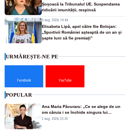
Șoșoacă la Tribunalul UE. Suspendarea
ridicării imunității, respinsă
3 aug. 2026, 14:44
Elisabeta Lipă, apel către Ilie Bolojan:
„Sportivii României așteaptă de un an și
șapte luni să fie premiați”
URMĂREȘTE-NE PE
Facebook
YouTube
POPULAR
Ana Maria Păcuraru: „Ce se alege de un
om căruia i se închide singura lui
portiță?”
2 aug. 2026, 23:25