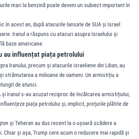
rile mari la benzină poate deveni un subiect important în
ic în acest an, după atacurile lansate de SUA și Israel
ruarie. Iranul a răspuns cu atacuri asupra Israelului și
flă baze americane.
u au influențat piața petrolului
ra Iranului, precum și atacurile israeliene din Liban, au
i strămutarea a milioane de oameni. Un armistițiu a
relungit de atunci.
 și Iranul s-au acuzat reciproc de încălcarea armistițiului,
nfluențeze piața petrolului și, implicit, prețurile plătite de
gton și Teheran au dus recent la o ușoară scădere a
i. Chiar și așa, Trump cere acum o reducere mai rapidă și