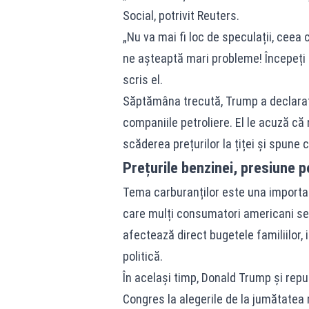
Social, potrivit Reuters.
„Nu va mai fi loc de speculații, ceea c
ne așteaptă mari probleme! Începeți s
scris el.
Săptămâna trecută, Trump a declarat 
companiile petroliere. El le acuză că 
scăderea prețurilor la țiței și spune c
Prețurile benzinei, presiune 
Tema carburanților este una important
care mulți consumatori americani se 
afectează direct bugetele familiilor,
politică.
În același timp, Donald Trump și repub
Congres la alegerile de la jumătatea