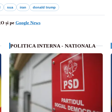
l
sua
iran
donald trump
RO și pe
Google News
POLITICA INTERNA - NATIONALA