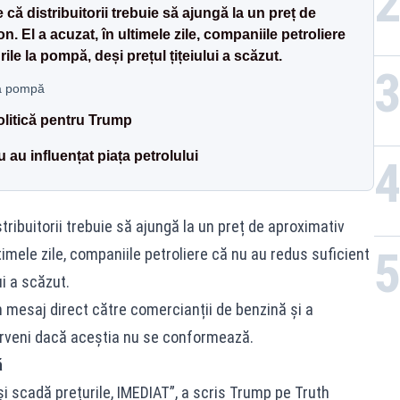
că distribuitorii trebuie să ajungă la un preț de
n. El a acuzat, în ultimele zile, companiile petroliere
ile la pompă, deși prețul țițeiului a scăzut.
la pompă
olitică pentru Trump
u au influențat piața petrolului
ribuitorii trebuie să ajungă la un preț de aproximativ
ltimele zile, companiile petroliere că nu au redus suficient
ui a scăzut.
 mesaj direct către comercianții de benzină și a
terveni dacă aceștia nu se conformează.
ă
i scadă prețurile, IMEDIAT”, a scris Trump pe Truth