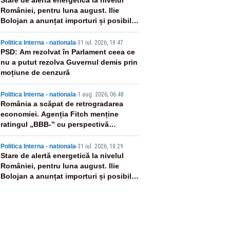
2
Stare de alertă energetică la nivelul
României, pentru luna august. Ilie
Bolojan a anunțat importuri și posibile
restricții – VIDEO
3
Politica Interna - nationala
-
31 iul. 2026, 19:47
PSD: Am rezolvat în Parlament ceea ce
nu a putut rezolva Guvernul demis prin
moțiune de cenzură
4
Politica Interna - nationala
-
1 aug. 2026, 06:48
România a scăpat de retrogradarea
economiei. Agenția Fitch menține
ratingul „BBB-” cu perspectivă
negativă
5
Politica Interna - nationala
-
31 iul. 2026, 18:29
Stare de alertă energetică la nivelul
României, pentru luna august. Ilie
Bolojan a anunțat importuri și posibile
restricții – VIDEO