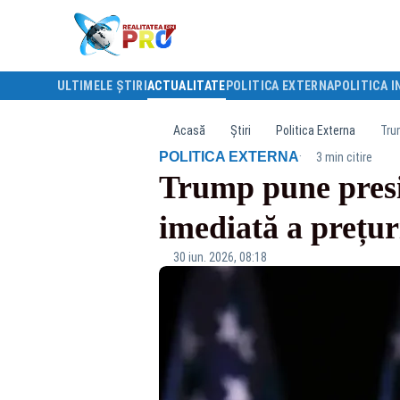
ULTIMELE ȘTIRI
ACTUALITATE
POLITICA EXTERNA
POLITICA I
Acasă
Știri
Politica Externa
Tru
·
POLITICA EXTERNA
3 min citire
Trump pune presi
imediată a prețur
30 iun. 2026, 08:18