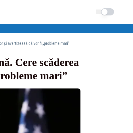
Schimba tema
r și avertizează că vor fi „probleme mari”
nă. Cere scăderea
„probleme mari”