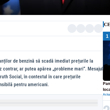
CE
1
ților de benzină să scadă imediat prețurile la
z contrar, ar putea apărea „probleme mari”. Mesajul
uth Social, în contextul în care prețurile
sibilă pentru americani.
Pan
loca
Actua
sema
afe