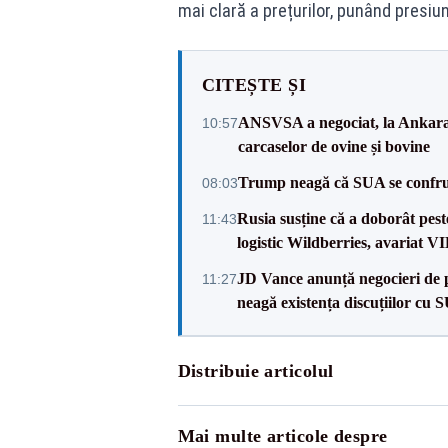
mai clară a prețurilor, punând presiun
CITEȘTE ȘI
ANSVSA a negociat, la Ankara, 
10:57
carcaselor de ovine și bovine
Trump neagă că SUA se confru
08:03
Rusia susține că a doborât pes
11:43
logistic Wildberries, avariat 
JD Vance anunță negocieri de pa
11:27
neagă existența discuțiilor cu 
Distribuie articolul
Mai multe articole despre