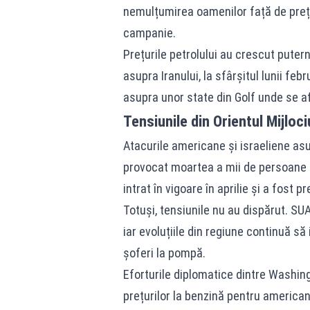
nemulțumirea oamenilor față de prețu
campanie.
Prețurile petrolului au crescut putern
asupra Iranului, la sfârșitul lunii feb
asupra unor state din Golf unde se a
Tensiunile din Orientul Mijloci
Atacurile americane și israeliene asup
provocat moartea a mii de persoane ș
intrat în vigoare în aprilie și a fost p
Totuși, tensiunile nu au dispărut. SUA
iar evoluțiile din regiune continuă să i
șoferi la pompă.
Eforturile diplomatice dintre Washin
prețurilor la benzină pentru american