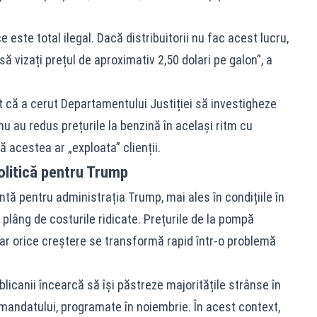
e este total ilegal. Dacă distribuitorii nu fac acest lucru,
ă vizați prețul de aproximativ 2,50 dolari pe galon”, a
că a cerut Departamentului Justiției să investigheze
nu au redus prețurile la benzină în același ritm cu
ă acestea ar „exploata” clienții.
politică pentru Trump
ă pentru administrația Trump, mai ales în condițiile în
plâng de costurile ridicate. Prețurile de la pompă
 iar orice creștere se transformă rapid într-o problemă
licanii încearcă să își păstreze majoritățile strânse în
 mandatului, programate în noiembrie. În acest context,