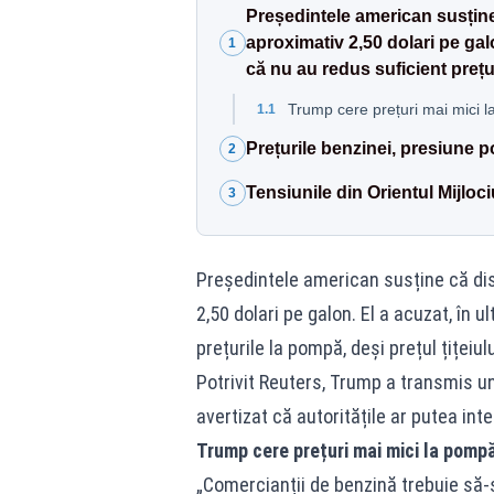
Președintele american susține 
aproximativ 2,50 dolari pe galo
1
că nu au redus suficient prețur
Trump cere prețuri mai mici 
1.1
Prețurile benzinei, presiune p
2
Tensiunile din Orientul Mijloci
3
Președintele american susține că dist
2,50 dolari pe galon. El a acuzat, în u
prețurile la pompă, deși prețul țițeiul
Potrivit Reuters, Trump a transmis un
avertizat că autoritățile ar putea in
Trump cere prețuri mai mici la pomp
„Comercianții de benzină trebuie să-ș