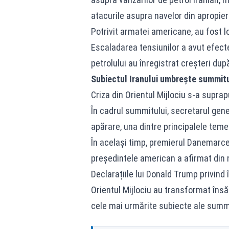
atacurile asupra navelor din apropie
Potrivit armatei americane, au fost lo
Escaladarea tensiunilor a avut efecte
petrolului au înregistrat creșteri dup
Subiectul Iranului umbrește summit
Criza din Orientul Mijlociu s-a supra
În cadrul summitului, secretarul gener
apărare, una dintre principalele te
În același timp, premierul Danemarce
președintele american a afirmat din n
Declarațiile lui Donald Trump privind î
Orientul Mijlociu au transformat însă
cele mai urmărite subiecte ale summ