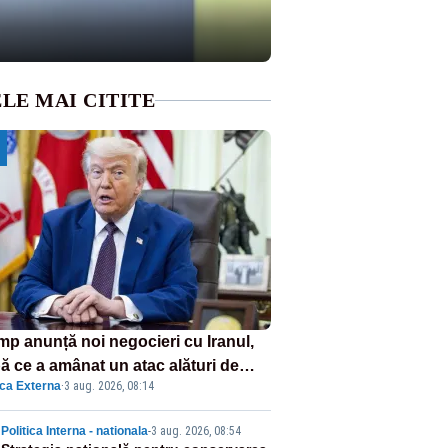
LE MAI CITITE
mp anunță noi negocieri cu Iranul,
ă ce a amânat un atac alături de
ica Externa
·
3 aug. 2026, 08:14
el
Politica Interna - nationala
-
3 aug. 2026, 08:54