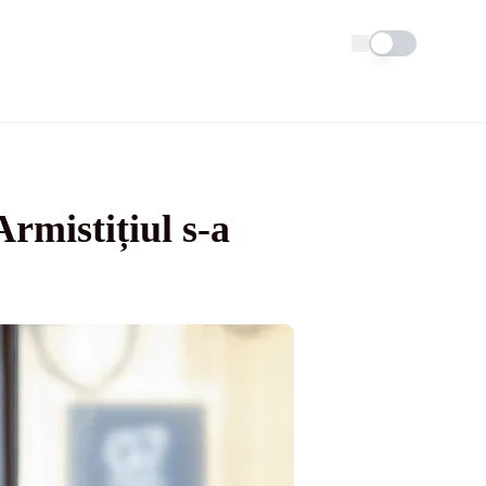
Schimba tema
rmistițiul s-a