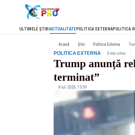
ULTIMELE ȘTIRI
ACTUALITATE
POLITICA EXTERNA
POLITICA I
Acasă
Știri
Politica Externa
Trum
·
POLITICA EXTERNA
3 min citire
Trump anunță relu
terminat”
8 iul. 2026, 13:09