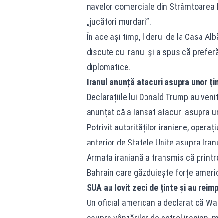
navelor comerciale din Strâmtoarea H
„jucători murdari”.
În același timp, liderul de la Casa Al
discute cu Iranul și a spus că preferă
diplomatice.
Iranul anunță atacuri asupra unor ț
Declarațiile lui Donald Trump au veni
anunțat că a lansat atacuri asupra un
Potrivit autorităților iraniene, opera
anterior de Statele Unite asupra Iranu
Armata iraniană a transmis că printre
Bahrain care găzduiește forțe ameri
SUA au lovit zeci de ținte și au reim
Un oficial american a declarat că Was
asupra vânzărilor de petrol iranian, 