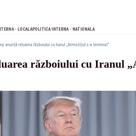
NTERNA - LOCALA
POLITICA INTERNA - NATIONALA
p anunță reluarea războiului cu Iranul „Armistițiul s-a terminat”
area războiului cu Iranul „A