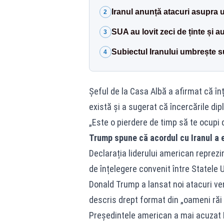
Iranul anunță atacuri asupra 
2
SUA au lovit zeci de ținte și 
3
Subiectul Iranului umbrește 
4
Șeful de la Casa Albă a afirmat că î
există și a sugerat că încercările dip
„Este o pierdere de timp să te ocupi
Trump spune că acordul cu Iranul a 
Declarația liderului american repre
de înțelegere convenit între Statele
Donald Trump a lansat noi atacuri ver
descris drept format din „oameni răi 
Președintele american a mai acuzat Ir