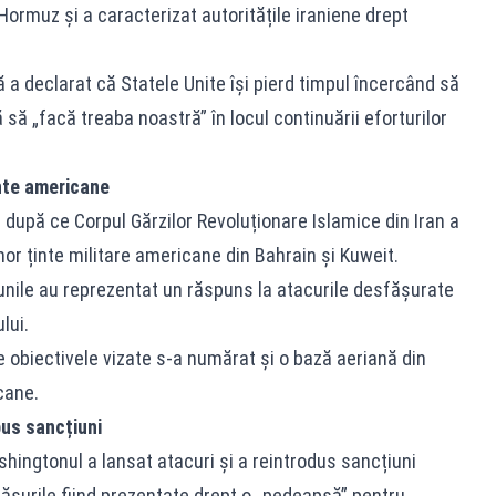
ormuz și a caracterizat autoritățile iraniene drept
bă a declarat că Statele Unite își pierd timpul încercând să
 să „facă treaba noastră” în locul continuării eforturilor
inte americane
t după ce Corpul Gărzilor Revoluționare Islamice din Iran a
or ținte militare americane din Bahrain și Kuweit.
țiunile au reprezentat un răspuns la atacurile desfășurate
lui.
 obiectivele vizate s-a numărat și o bază aeriană din
cane.
pus sancțiuni
hingtonul a lansat atacuri și a reintrodus sancțiuni
măsurile fiind prezentate drept o „pedeapsă” pentru