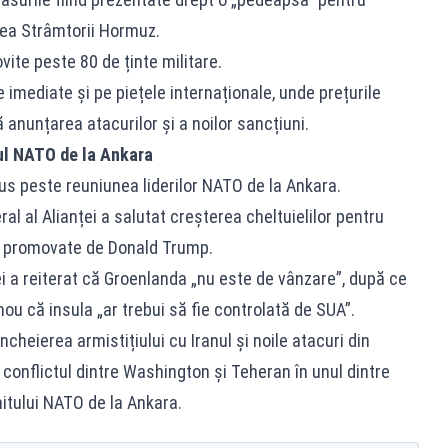
rea Strâmtorii Hormuz.
vite peste 80 de ținte militare.
 imediate și pe piețele internaționale, unde prețurile
ă anunțarea atacurilor și a noilor sancțiuni.
ul NATO de la Ankara
pus peste reuniunea liderilor NATO de la Ankara.
al al Alianței a salutat creșterea cheltuielilor pentru
me promovate de Donald Trump.
i a reiterat că Groenlanda „nu este de vânzare”, după ce
ou că insula „ar trebui să fie controlată de SUA”.
ncheierea armistițiului cu Iranul și noile atacuri din
 conflictul dintre Washington și Teheran în unul dintre
itului NATO de la Ankara.