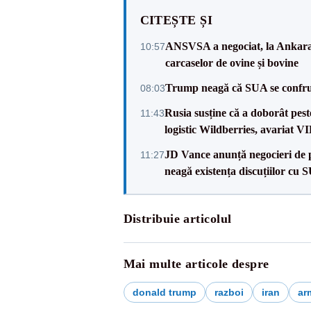
CITEȘTE ȘI
ANSVSA a negociat, la Ankara, 
10:57
carcaselor de ovine și bovine
Trump neagă că SUA se confru
08:03
Rusia susține că a doborât pes
11:43
logistic Wildberries, avariat 
JD Vance anunță negocieri de pa
11:27
neagă existența discuțiilor cu 
Distribuie articolul
Mai multe articole despre
donald trump
razboi
iran
arm