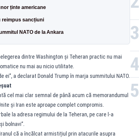
unor ținte americane
au reimpus sancțiuni
summitul NATO de la Ankara
nțelegerea dintre Washington și Teheran practic nu mai
lomatice nu mai au nicio utilitate.
 de ei”, a declarat Donald Trump în marja summitului NATO.
eșuat
zintă cel mai clar semnal de până acum că memorandumul
 Unite și Iran este aproape complet compromis.
bale la adresa regimului de la Teheran, pe care l-a
și bolnavi”.
anul că a încălcat armistițiul prin atacurile asupra