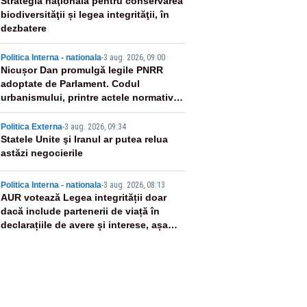
2
Strategia naţională pentru conservarea
biodiversităţii și legea integrităţii, în
dezbatere
3
Politica Interna - nationala
-
3 aug. 2026, 09:00
Nicușor Dan promulgă legile PNRR
adoptate de Parlament. Codul
urbanismului, printre actele normative
vizate
4
Politica Externa
-
3 aug. 2026, 09:34
Statele Unite şi Iranul ar putea relua
astăzi negocierile
5
Politica Interna - nationala
-
3 aug. 2026, 08:13
AUR votează Legea integrității doar
dacă include partenerii de viață în
declarațiile de avere și interese, așa
cum a anunțat public Sorin Grindeanu.
Cine este incompatibil sau în conflict
de interese trebuie să plece din
funcție: fără excepții!