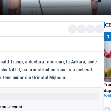
CE
1
onald Trump, a declarat miercuri, la Ankara, unde
ului NATO, că armistițiul cu Iranul s-a încheiat,
ensiunilor din Orientul Mijlociu.
Tru
dup
Polit
Isra
anul a eșuat